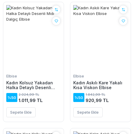
Elbise
Elbise
Kadın Kolsuz Yakadan
Kadın Askılı Kare Yakalı
Halka Detaylı Desenli
Kısa Viskon Elbise
Midi Dalgıç Elbise
2.024,99 TL
1.842,99 TL
%50
%50
1.011,99 TL
920,99 TL
Sepete Ekle
Sepete Ekle