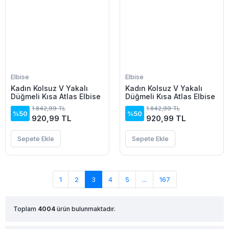
Elbise
Elbise
Kadın Kolsuz V Yakalı
Kadın Kolsuz V Yakalı
Düğmeli Kısa Atlas Elbise
Düğmeli Kısa Atlas Elbise
1.842,99 TL
1.842,99 TL
%50
%50
920,99 TL
920,99 TL
Sepete Ekle
Sepete Ekle
1
2
3
4
5
...
167
Toplam
4004
ürün bulunmaktadır.