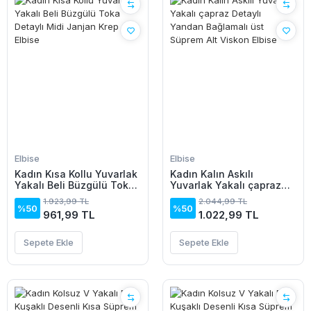
Elbise
Elbise
Kadın Kısa Kollu Yuvarlak
Kadın Kalın Askılı
Yakalı Beli Büzgülü Toka
Yuvarlak Yakalı çapraz
Detaylı Midi Janjan Krep
Detaylı Yandan Bağlamalı
1.923,99 TL
2.044,99 TL
Elbise
üst Süprem Alt Viskon
%50
%50
961,99 TL
1.022,99 TL
Elbise
Sepete Ekle
Sepete Ekle