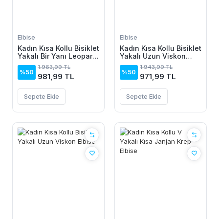
Elbise
Elbise
Kadın Kısa Kollu Bisiklet
Kadın Kısa Kollu Bisiklet
Yakalı Bir Yanı Leopar
Yakalı Uzun Viskon
Detaylı Uzun Viskon
Elbise
1.963,99 TL
1.943,99 TL
Elbise
%50
%50
981,99 TL
971,99 TL
Sepete Ekle
Sepete Ekle