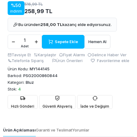
516,99 TL
%50
258,99 TL
indirim
🎉
Bu üründen
258,00 TL
kazanç elde ediyorsunuz.
Sepete Ekle
Hemen Al
Adet
Tavsiye Et
Karşılaştır
Fiyat Alarmı
Gelince Haber Ver
Telefonla Sipariş
Ürün Önerileri
Favorilerime ekle
Ürün Kodu:
MY144145
Barkod:
PSG2000860844
Kategori:
Bluz
Stok:
4
Hızlı Gönderi
Güvenli Alışveriş
İade ve Değişim
Ürün Açıklaması
Garanti ve Teslimat
Yorumlar