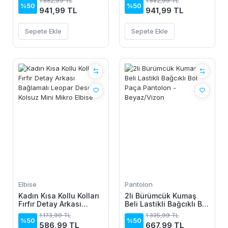
1.882,99 TL
1.882,99 TL
%50
%50
941,99 TL
941,99 TL
Sepete Ekle
Sepete Ekle
Elbise
Pantolon
Kadın Kısa Kollu Kolları
2li Bürümcük Kumaş
Fırfır Detay Arkası
Beli Lastikli Bağcıklı Bol
Bağlamalı Leopar
Paça Pantolon -
1.173,99 TL
1.335,99 TL
Desen Kolsuz Mini
Beyaz/Vizon
%50
%50
586,99 TL
667,99 TL