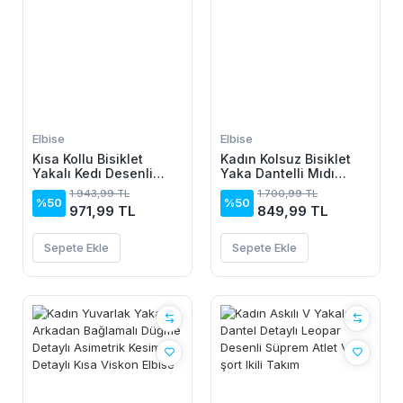
Elbise
Elbise
Kısa Kollu Bisiklet
Kadın Kolsuz Bisiklet
Yakalı Kedı Desenli
Yaka Dantelli Mıdı
Midi Vıskon Elbise
Janjan Krep Elbise
1.943,99 TL
1.700,99 TL
%50
%50
971,99 TL
849,99 TL
Sepete Ekle
Sepete Ekle