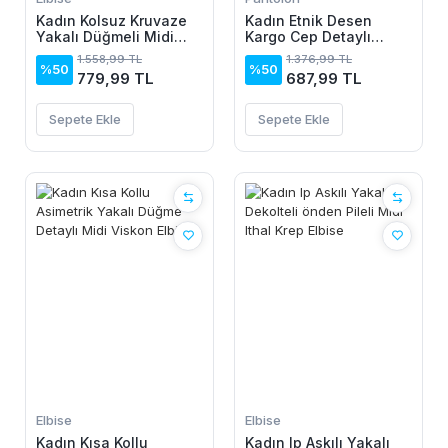
Kadın Kolsuz Kruvaze
Kadın Etnik Desen
Yakalı Düğmeli Midi
Kargo Cep Detaylı
Keten Elbise
Süprem Pantolon
1.558,99 TL
1.376,99 TL
%50
%50
779,99 TL
687,99 TL
Sepete Ekle
Sepete Ekle
Elbise
Elbise
Kadın Kısa Kollu
Kadın Ip Askılı Yakalı