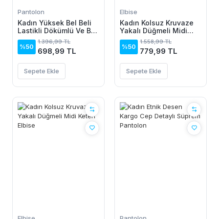
Pantolon
Elbise
Kadın Yüksek Bel Beli
Kadın Kolsuz Kruvaze
Lastikli Dökümlü Ve Beli
Yakalı Düğmeli Midi
şeritli Pera Pantolon
Keten Elbise
1.396,99 TL
1.558,99 TL
%50
%50
698,99 TL
779,99 TL
Sepete Ekle
Sepete Ekle
Elbise
Pantolon