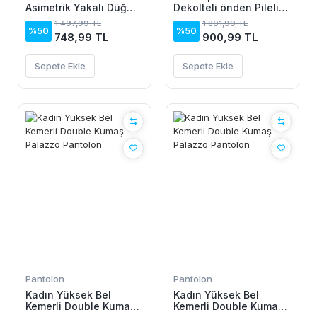
Asimetrik Yakalı Düğme
Dekolteli önden Pileli
Detaylı Midi Viskon
Midi Ithal Krep Elbise
1.497,99 TL
1.801,99 TL
Elbise
%50
%50
748,99 TL
900,99 TL
Sepete Ekle
Sepete Ekle
Pantolon
Pantolon
Kadın Yüksek Bel
Kadın Yüksek Bel
Kemerli Double Kumaş
Kemerli Double Kumaş