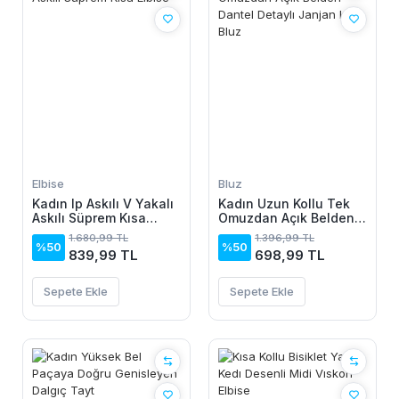
Elbise
Bluz
Kadın Ip Askılı V Yakalı
Kadın Uzun Kollu Tek
Askılı Süprem Kısa
Omuzdan Açık Belden
Elbise
Dantel Detaylı Janjan
1.680,99 TL
1.396,99 TL
Krep Bluz
%50
%50
839,99 TL
698,99 TL
Sepete Ekle
Sepete Ekle