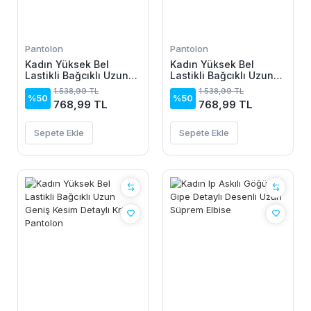
Pantolon
Pantolon
Kadın Yüksek Bel
Kadın Yüksek Bel
Lastikli Bağcıklı Uzun
Lastikli Bağcıklı Uzun
Geniş Kesim Detaylı
Geniş Kesim Detaylı
1.538,99 TL
1.538,99 TL
Krinkıl Pantolon
Krinkıl Pantolon
%50
%50
768,99 TL
768,99 TL
Sepete Ekle
Sepete Ekle