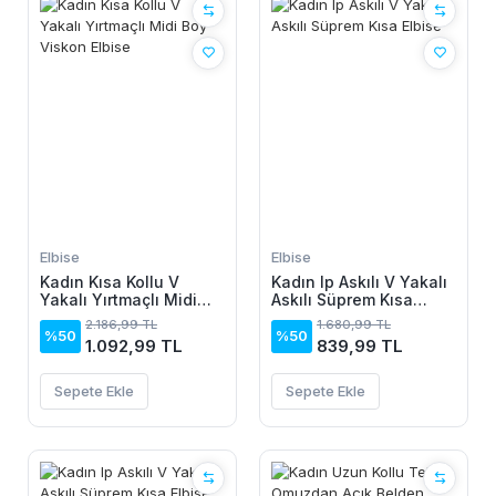
Elbise
Elbise
Kadın Kısa Kollu V
Kadın Ip Askılı V Yakalı
Yakalı Yırtmaçlı Midi
Askılı Süprem Kısa
Boy Viskon Elbise
Elbise
2.186,99 TL
1.680,99 TL
%50
%50
1.092,99 TL
839,99 TL
Sepete Ekle
Sepete Ekle