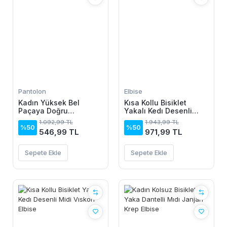
Pantolon
Elbise
Kadın Yüksek Bel
Kısa Kollu Bisiklet
Paçaya Doğru
Yakalı Kedı Desenli
Genisleyen Dalgıç Tayt
Midi Vıskon Elbise
1.092,99 TL
1.943,99 TL
%50
%50
546,99 TL
971,99 TL
Sepete Ekle
Sepete Ekle