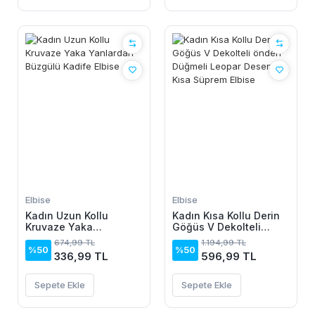
Elbise
Elbise
Kadın Uzun Kollu
Kadın Kısa Kollu Derin
Kruvaze Yaka
Göğüs V Dekolteli
Yanlardan Büzgülü
önden Düğmeli Leopar
674,99 TL
1.194,99 TL
Kadife Elbise
Desenli Kısa Süprem
%50
%50
336,99 TL
596,99 TL
Elbise
Sepete Ekle
Sepete Ekle