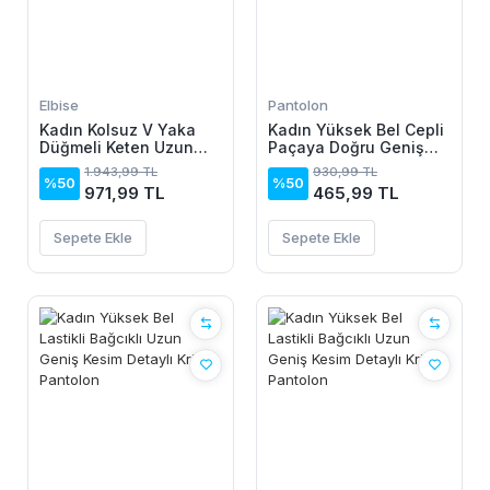
Elbise
Pantolon
Kadın Kolsuz V Yaka
Kadın Yüksek Bel Cepli
Düğmeli Keten Uzun
Paçaya Doğru Geniş
Elbise
Dalgıç Pantolon
1.943,99 TL
930,99 TL
%50
%50
971,99 TL
465,99 TL
Sepete Ekle
Sepete Ekle