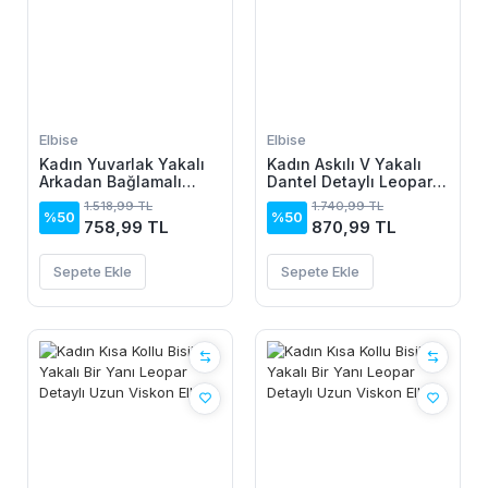
Elbise
Elbise
Kadın Yuvarlak Yakalı
Kadın Askılı V Yakalı
Arkadan Bağlamalı
Dantel Detaylı Leopar
Düğme Detaylı
Desenli Süprem Atlet
1.518,99 TL
1.740,99 TL
Asimetrik Kesim Detaylı
Ve şort Ikili Takım
%50
%50
758,99 TL
870,99 TL
Kısa Viskon Elbise
Sepete Ekle
Sepete Ekle