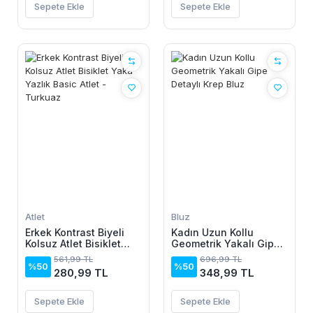
Sepete Ekle
Sepete Ekle
Atlet
Bluz
Erkek Kontrast Biyeli
Kadın Uzun Kollu
Kolsuz Atlet Bisiklet
Geometrik Yakalı Gipe
Yaka Yazlık Basic Atlet
Detaylı Krep Bluz
561,99 TL
696,99 TL
- Turkuaz
%50
%50
280,99 TL
348,99 TL
Sepete Ekle
Sepete Ekle