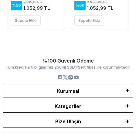
Palazzo Pantolon
Palazzo Pantolon
2.105,99 TL
2.105,99 TL
%50
%50
1.052,99 TL
1.052,99 TL
Sepete Ekle
Sepete Ekle
%100 Güvenli Ödeme
Tüm kredi kartı bilgileriniz 256bit SSLSertifikası ile korunmaktadır.
Kurumsal
Kategoriler
Bize Ulaşın