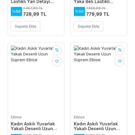
Lastikli Yan Detayı
Yaka Beli Lastikli
çiçek Desenli Pantolon
Desenli Süprem Elbise
1.457,99 TL
1.558,99 TL
%50
%50
728,99 TL
779,99 TL
Sepete Ekle
Sepete Ekle
Elbise
Elbise
Kadın Askılı Yuvarlak
Kadın Askılı Yuvarlak
Yakalı Desenli Uzun
Yakalı Desenli Uzun
Süprem Elbise
Süprem Elbise