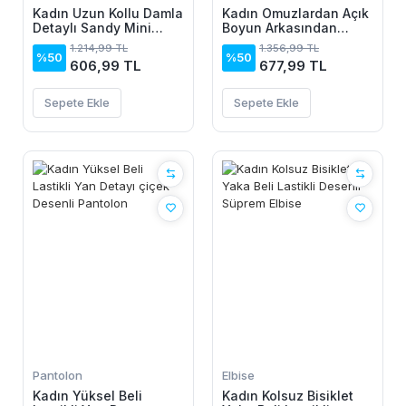
Kadın Uzun Kollu Damla
Kadın Omuzlardan Açık
Detaylı Sandy Mini
Boyun Arkasından
Elbise
Bağcıklı Beli Lastikli
1.214,99 TL
1.356,99 TL
Kısa Süprem Elbise
%50
%50
606,99 TL
677,99 TL
Sepete Ekle
Sepete Ekle
Pantolon
Elbise
Kadın Yüksel Beli
Kadın Kolsuz Bisiklet