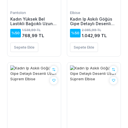
Pantolon
Elbise
Kadın Yüksek Bel
Kadın Ip Askılı Göğüs
Lastikli Bağcıklı Uzun
Gipe Detaylı Desenli
Geniş Kesim Detaylı
Uzun Süprem Elbise
1.538,99 TL
2.085,99 TL
Krinkıl Pantolon
%50
%50
768,99 TL
1.042,99 TL
Sepete Ekle
Sepete Ekle