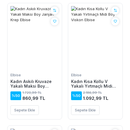
Elbise
Elbise
Kadın Askılı Kruvaze
Kadın Kısa Kollu V
Yakalı Maksi Boy
Yakalı Yırtmaçlı Midi
Janjan Krep Elbise
Boy Viskon Elbise
1.720,99 TL
2.186,99 TL
%50
%50
860,99 TL
1.092,99 TL
Sepete Ekle
Sepete Ekle