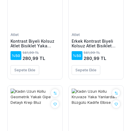
Atlet
Atlet
Kontrast Biyeli Kolsuz
Erkek Kontrast Biyeli
Atlet Bisiklet Yaka
Kolsuz Atlet Bisiklet
Yazlık Basic Atlet -
Yaka Yazlık Basic Atlet
561,99 TL
561,99 TL
Turkuaz
- Turkuaz
%50
%50
280,99 TL
280,99 TL
Sepete Ekle
Sepete Ekle