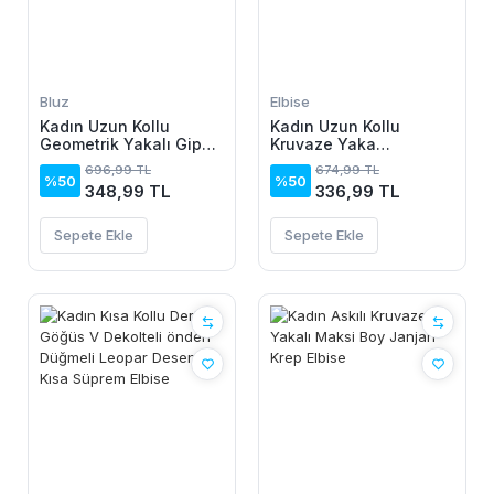
Bluz
Elbise
Kadın Uzun Kollu
Kadın Uzun Kollu
Geometrik Yakalı Gipe
Kruvaze Yaka
Detaylı Krep Bluz
Yanlardan Büzgülü
696,99 TL
674,99 TL
Kadife Elbise
%50
%50
348,99 TL
336,99 TL
Sepete Ekle
Sepete Ekle