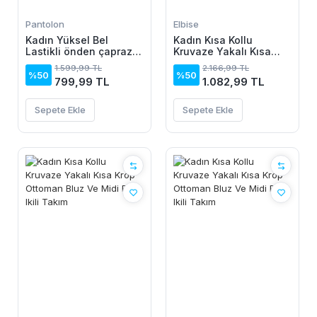
Pantolon
Elbise
Kadın Yüksel Bel
Kadın Kısa Kollu
Lastikli önden çapraz
Kruvaze Yakalı Kısa
Detaylı Sandy Pantolon
Krop Ottoman Bluz Ve
1.599,99 TL
2.166,99 TL
Midi Etek Ikili Takım
%50
%50
799,99 TL
1.082,99 TL
Sepete Ekle
Sepete Ekle