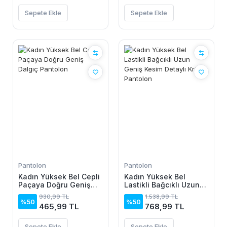
Sepete Ekle
Sepete Ekle
Pantolon
Pantolon
Kadın Yüksek Bel Cepli
Kadın Yüksek Bel
Paçaya Doğru Geniş
Lastikli Bağcıklı Uzun
Dalgıç Pantolon
Geniş Kesim Detaylı
930,99 TL
1.538,99 TL
Krinkıl Pantolon
%50
%50
465,99 TL
768,99 TL
Sepete Ekle
Sepete Ekle