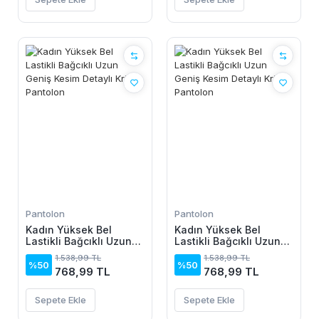
Pantolon
Pantolon
Kadın Yüksek Bel
Kadın Yüksek Bel
Lastikli Bağcıklı Uzun
Lastikli Bağcıklı Uzun
Geniş Kesim Detaylı
Geniş Kesim Detaylı
1.538,99 TL
1.538,99 TL
Krinkıl Pantolon
Krinkıl Pantolon
%50
%50
768,99 TL
768,99 TL
Sepete Ekle
Sepete Ekle