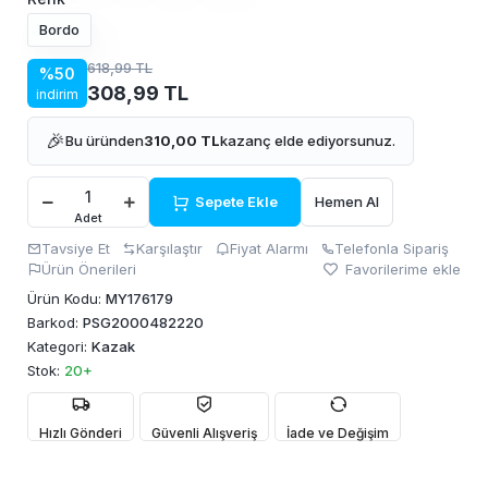
Bordo
618,99 TL
%50
308,99 TL
indirim
🎉
Bu üründen
310,00 TL
kazanç elde ediyorsunuz.
Sepete Ekle
Hemen Al
Adet
Tavsiye Et
Karşılaştır
Fiyat Alarmı
Telefonla Sipariş
Ürün Önerileri
Favorilerime ekle
Ürün Kodu:
MY176179
Barkod:
PSG2000482220
Kategori:
Kazak
Stok:
20+
Hızlı Gönderi
Güvenli Alışveriş
İade ve Değişim