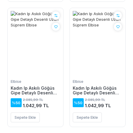
Elbise
Elbise
Kadın Ip Askılı Göğüs
Kadın Ip Askılı Göğüs
Gipe Detaylı Desenli
Gipe Detaylı Desenli
Uzun Süprem Elbise
Uzun Süprem Elbise
2.085,99 TL
2.085,99 TL
%50
%50
1.042,99 TL
1.042,99 TL
Sepete Ekle
Sepete Ekle