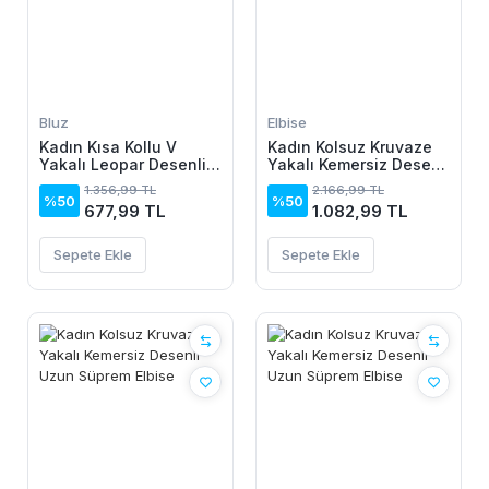
Bluz
Elbise
Kadın Kısa Kollu V
Kadın Kolsuz Kruvaze
Yakalı Leopar Desenli
Yakalı Kemersiz Desenli
Viskon Bluz
Uzun Süprem Elbise
1.356,99 TL
2.166,99 TL
%50
%50
677,99 TL
1.082,99 TL
Sepete Ekle
Sepete Ekle