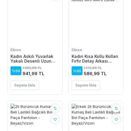
Elbise
Elbise
Kadın Askılı Yuvarlak
Kadın Kısa Kollu Kolları
Yakalı Desenli Uzun
Fırfır Detay Arkası
Süprem Elbise
Bağlamalı Leopar
1.882,99 TL
1.173,99 TL
Desen Kolsuz Mini
%50
%50
941,99 TL
586,99 TL
Mikro Elbise
Sepete Ekle
Sepete Ekle