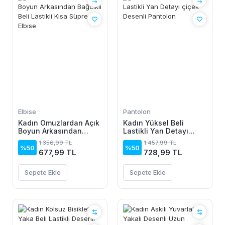
Elbise
Pantolon
Kadın Omuzlardan Açık
Kadın Yüksel Beli
Boyun Arkasından
Lastikli Yan Detayı
Bağcıklı Beli Lastikli
çiçek Desenli Pantolon
1.356,99 TL
1.457,99 TL
Kısa Süprem Elbise
%50
%50
677,99 TL
728,99 TL
Sepete Ekle
Sepete Ekle