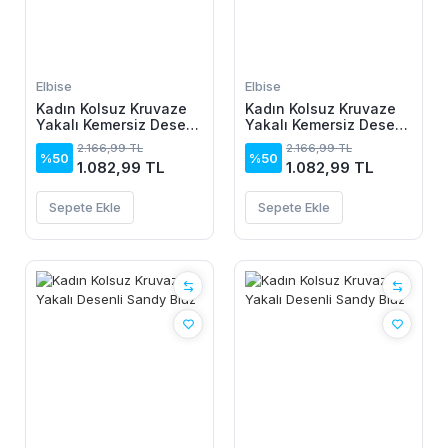
Elbise
Elbise
Kadın Kolsuz Kruvaze
Kadın Kolsuz Kruvaze
Yakalı Kemersiz Desenli
Yakalı Kemersiz Desenli
Uzun Süprem Elbise
Uzun Süprem Elbise
2.166,99 TL
2.166,99 TL
%50
%50
1.082,99 TL
1.082,99 TL
Sepete Ekle
Sepete Ekle