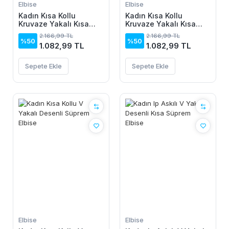
Elbise
Elbise
Kadın Kısa Kollu
Kadın Kısa Kollu
Kruvaze Yakalı Kısa
Kruvaze Yakalı Kısa
Krop Ottoman Bluz Ve
Krop Ottoman Bluz Ve
2.166,99 TL
2.166,99 TL
Midi Etek Ikili Takım
Midi Etek Ikili Takım
%50
%50
1.082,99 TL
1.082,99 TL
Sepete Ekle
Sepete Ekle
Elbise
Elbise