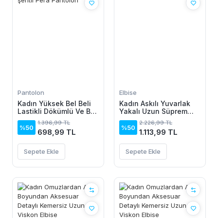
Pantolon
Elbise
Kadın Yüksek Bel Beli
Kadın Askılı Yuvarlak
Lastikli Dökümlü Ve Beli
Yakalı Uzun Süprem
şeritli Pera Pantolon
Elbise
1.396,99 TL
2.226,99 TL
%50
%50
698,99 TL
1.113,99 TL
Sepete Ekle
Sepete Ekle