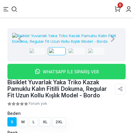
0
WHATSAPP İLE SİPARİŞ VER
Bisiklet Yuvarlak Yaka Triko Kazak
Pamuklu Kalın Fitilli Dokuma, Regular
Fit Uzun Kollu Kışlık Model - Bordo
Yorum yok
Beden
S
M
L
XL
2XL
Renk