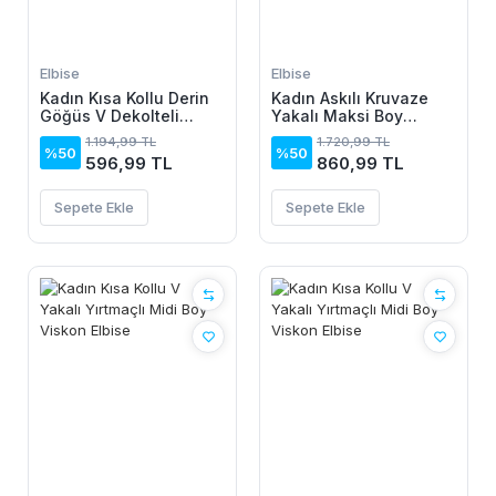
Elbise
Elbise
Kadın Kısa Kollu Derin
Kadın Askılı Kruvaze
Göğüs V Dekolteli
Yakalı Maksi Boy
önden Düğmeli Leopar
Janjan Krep Elbise
1.194,99 TL
1.720,99 TL
Desenli Kısa Süprem
%50
%50
596,99 TL
860,99 TL
Elbise
Sepete Ekle
Sepete Ekle