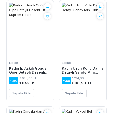
Elbise
Elbise
Kadın Ip Askılı Göğüs
Kadın Uzun Kollu Damla
Gipe Detaylı Desenli
Detaylı Sandy Mini
Uzun Süprem Elbise
Elbise
2.085,99 TL
1.214,99 TL
%50
%50
1.042,99 TL
606,99 TL
Sepete Ekle
Sepete Ekle