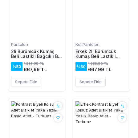
Pantolon
Kot Pantolon
2li Bürümcük Kumaş
Erkek 2li Bürümcük
Beli Lastikli Bağcıklı Bol
Kumaş Beli Lastikli
Paça Pantolon -
Bağcıklı Bol Paça
1.335,99 TL
1.335,99 TL
Beyaz/Vizon
Pantolon - Beyaz/Vizon
%50
%50
667,99 TL
667,99 TL
Sepete Ekle
Sepete Ekle