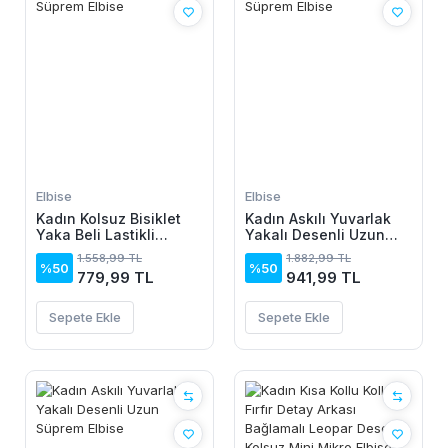
Elbise
Elbise
Kadın Kolsuz Bisiklet
Kadın Askılı Yuvarlak
Yaka Beli Lastikli
Yakalı Desenli Uzun
Desenli Süprem Elbise
Süprem Elbise
1.558,99 TL
1.882,99 TL
%50
%50
779,99 TL
941,99 TL
Sepete Ekle
Sepete Ekle