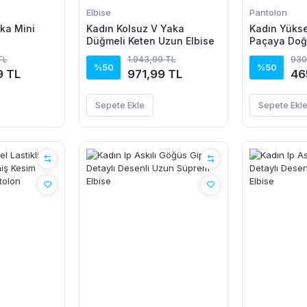
Elbise
Pantolon
aka Mini
Kadın Kolsuz V Yaka
Kadın Yükse
Düğmeli Keten Uzun Elbise
Paçaya Doğ
Pantolon
TL
1.943,99 TL
930
%50
%50
9 TL
971,99 TL
46
Sepete Ekle
Sepete Ekl