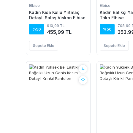
Elbise
Elbise
Kadın Kısa Kollu Yırtmaç
Kadın Balıkçı Y
Detaylı Salaş Viskon Elbise
Triko Elbise
910,99 TL
708,99 
%50
%50
455,99 TL
353,9
Sepete Ekle
Sepete Ekle