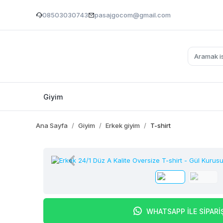
08503030743
pasajgocom@gmail.com
Giyim
Ana Sayfa
Giyim
Erkek giyim
T-shirt
WHATSAPP İLE SİPARİ