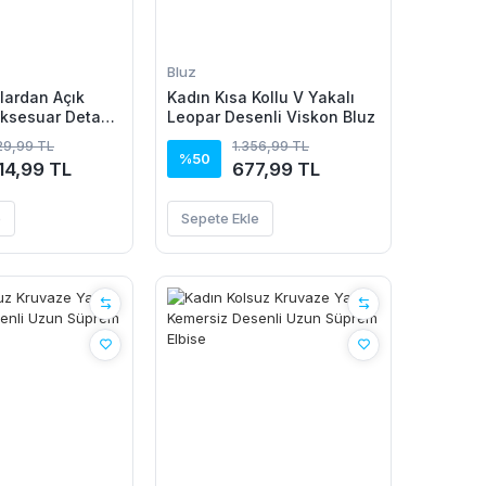
Bluz
lardan Açık
Kadın Kısa Kollu V Yakalı
ksesuar Detaylı
Leopar Desenli Viskon Bluz
zun Viskon
29,99 TL
1.356,99 TL
%50
214,99 TL
677,99 TL
e
Sepete Ekle