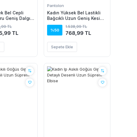
Pantolon
k Bel Cepli
Kadın Yüksek Bel Lastikli
ru Geniş Dalgıç
Bağcıklı Uzun Geniş Kesim
Detaylı Krinkıl Pantolon
,99 TL
1.538,99 TL
%50
5,99 TL
768,99 TL
e
Sepete Ekle