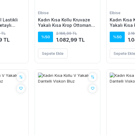
Elbise
Elbise
 Lastikli
Kadın Kısa Kollu Kruvaze
Kadın Kısa 
etaylı
Yakalı Kısa Krop Ottoman
Yakalı Kısa
Bluz Ve Midi Etek Ikili Takım
Bluz Ve Midi
 TL
2.166,99 TL
2.1
%50
%50
9 TL
1.082,99 TL
1.
Sepete Ekle
Sepete Ekl