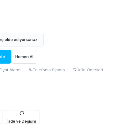
ç elde ediyorsunuz.
kle
Hemen Al
Fiyat Alarmı
Telefonla Sipariş
Ürün Önerileri
İade ve Değişim