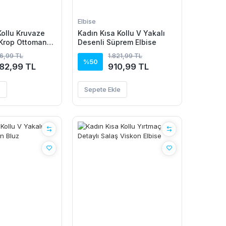
Elbise
Kollu Kruvaze
Kadın Kısa Kollu V Yakalı
 Krop Ottoman
Desenli Süprem Elbise
 Etek Ikili Takım
66,99 TL
1.821,99 TL
%50
082,99 TL
910,99 TL
e
Sepete Ekle