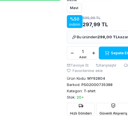
Mavi
595,99 TL
%50
297,99 TL
indirim
🎉
Bu üründen
298,00 TL
kazan
Sepete E
Adet
Tavsiye Et
Karşılaştır
Favorilerime ekle
Ürün Kodu:
MY92804
Barkod:
PSG2000735388
Kategori:
T-shirt
Stok:
20+
Hızlı Gönderi
Güvenli Alışveriş