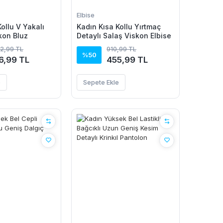
Elbise
ollu V Yakalı
Kadın Kısa Kollu Yırtmaç
kon Bluz
Detaylı Salaş Viskon Elbise
92,99 TL
910,99 TL
%50
6,99 TL
455,99 TL
e
Sepete Ekle