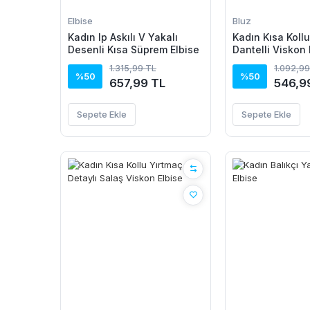
Elbise
Bluz
Kadın Ip Askılı V Yakalı
Kadın Kısa Kollu
Desenli Kısa Süprem Elbise
Dantelli Viskon 
1.315,99 TL
1.092,99
%50
%50
657,99 TL
546,9
Sepete Ekle
Sepete Ekle