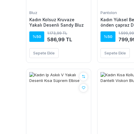
Bluz
Pantolon
Kadın Kolsuz Kruvaze
Kadın Yüksel Bel
Yakalı Desenli Sandy Bluz
önden çapraz D
Sandy Pantolon
1.173,99 TL
1.599,99
%50
%50
586,99 TL
799,9
Sepete Ekle
Sepete Ekle