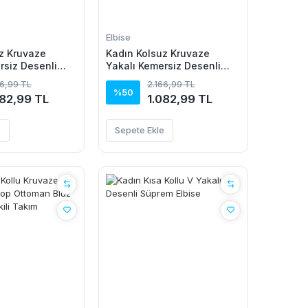
Elbise
z Kruvaze
Kadın Kolsuz Kruvaze
rsiz Desenli
Yakalı Kemersiz Desenli
m Elbise
Uzun Süprem Elbise
66,99 TL
2.166,99 TL
%50
082,99 TL
1.082,99 TL
e
Sepete Ekle