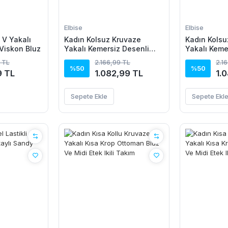
Elbise
Elbise
 V Yakalı
Kadın Kolsuz Kruvaze
Kadın Kolsu
Viskon Bluz
Yakalı Kemersiz Desenli
Yakalı Keme
Uzun Süprem Elbise
Uzun Süpre
 TL
2.166,99 TL
2.1
%50
%50
9 TL
1.082,99 TL
1.
Sepete Ekle
Sepete Ekl