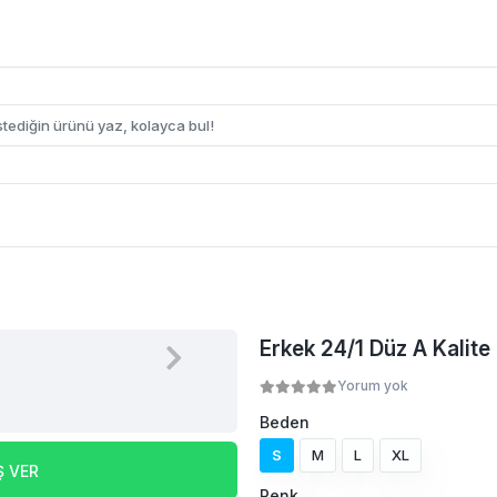
Erkek 24/1 Düz A Kalite
Yorum yok
Beden
S
M
L
XL
Ş VER
Renk