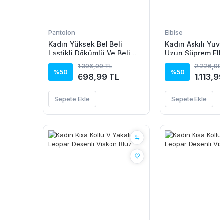
Pantolon
Elbise
Kadın Yüksek Bel Beli
Kadın Askılı Yuv
Lastikli Dökümlü Ve Beli
Uzun Süprem El
şeritli Pera Pantolon
1.396,99 TL
2.226,9
%50
%50
698,99 TL
1.113,
Sepete Ekle
Sepete Ekle