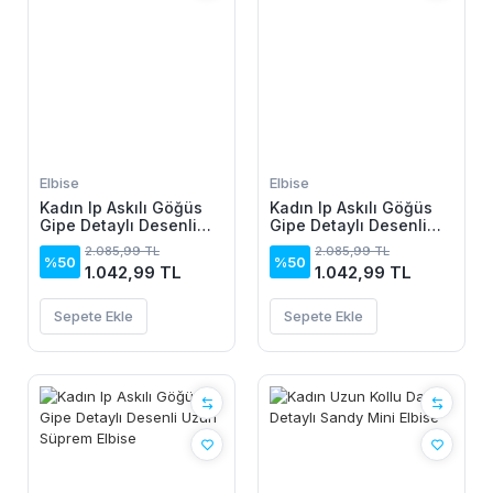
Elbise
Elbise
Kadın Ip Askılı Göğüs
Kadın Ip Askılı Göğüs
Gipe Detaylı Desenli
Gipe Detaylı Desenli
Uzun Süprem Elbise
Uzun Süprem Elbise
2.085,99 TL
2.085,99 TL
%50
%50
1.042,99 TL
1.042,99 TL
Sepete Ekle
Sepete Ekle