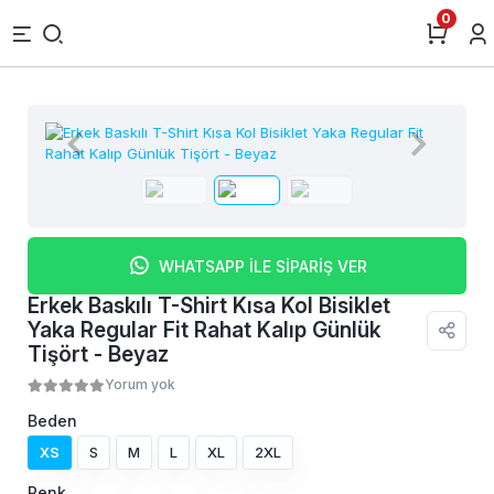
0
WHATSAPP İLE SİPARİŞ VER
Erkek Baskılı T-Shirt Kısa Kol Bisiklet
Yaka Regular Fit Rahat Kalıp Günlük
Tişört - Beyaz
Yorum yok
Beden
XS
S
M
L
XL
2XL
Renk