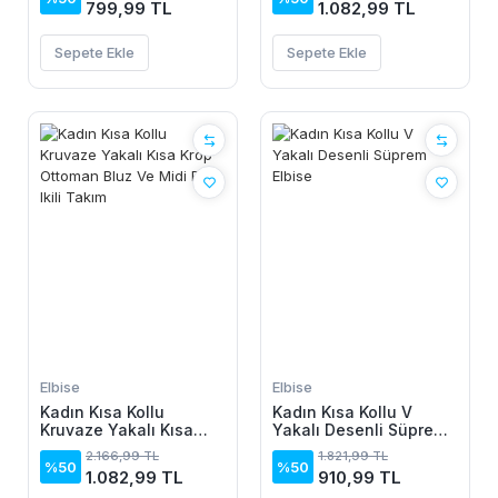
799,99 TL
1.082,99 TL
Sepete Ekle
Sepete Ekle
Elbise
Elbise
Kadın Kısa Kollu
Kadın Kısa Kollu V
Kruvaze Yakalı Kısa
Yakalı Desenli Süprem
Krop Ottoman Bluz Ve
Elbise
2.166,99 TL
1.821,99 TL
Midi Etek Ikili Takım
%50
%50
1.082,99 TL
910,99 TL