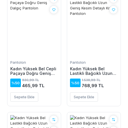
Pantolon
Pantolon
Kadın Yüksek Bel Cepli
Kadın Yüksek Bel
Paçaya Doğru Geniş
Lastikli Bağcıklı Uzun
Dalgıç Pantolon
Geniş Kesim Detaylı
930,99 TL
1.538,99 TL
Krinkıl Pantolon
%50
%50
465,99 TL
768,99 TL
Sepete Ekle
Sepete Ekle