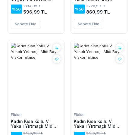
önden Düğmeli Leopar
Janjan Krep Elbise
1.194,99 TL
1.720,99 TL
Desenli Kısa Süprem
%50
%50
596,99 TL
860,99 TL
Elbise
Sepete Ekle
Sepete Ekle
Elbise
Elbise
Kadın Kısa Kollu V
Kadın Kısa Kollu V
Yakalı Yırtmaçlı Midi
Yakalı Yırtmaçlı Midi
Boy Viskon Elbise
Boy Viskon Elbise
2.186,99 TL
2.186,99 TL