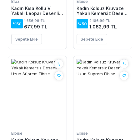
Bluz
Elbise
Kadın Kısa Kollu V
Kadın Kolsuz Kruvaze
Yakalı Leopar Desenli
Yakalı Kemersiz Desenli
Viskon Bluz
Uzun Süprem Elbise
1.356,99 TL
2.166,99 TL
%50
%50
677,99 TL
1.082,99 TL
Sepete Ekle
Sepete Ekle
Elbise
Elbise