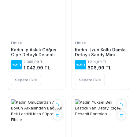
Elbise
Elbise
Kadın Ip Askılı Göğüs
Kadın Uzun Kollu Damla
Gipe Detaylı Desenli
Detaylı Sandy Mini
Uzun Süprem Elbise
Elbise
2.085,99 TL
1.214,99 TL
%50
%50
1.042,99 TL
606,99 TL
Sepete Ekle
Sepete Ekle