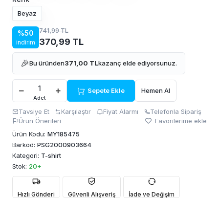
Beyaz
741,99 TL
%50
370,99 TL
indirim
🎉
Bu üründen
371,00 TL
kazanç elde ediyorsunuz.
Sepete Ekle
Hemen Al
Adet
Tavsiye Et
Karşılaştır
Fiyat Alarmı
Telefonla Sipariş
Ürün Önerileri
Favorilerime ekle
Ürün Kodu:
MY185475
Barkod:
PSG2000903664
Kategori:
T-shirt
Stok:
20+
Hızlı Gönderi
Güvenli Alışveriş
İade ve Değişim