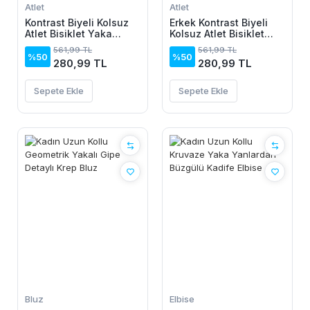
Atlet
Atlet
Kontrast Biyeli Kolsuz
Erkek Kontrast Biyeli
Atlet Bisiklet Yaka
Kolsuz Atlet Bisiklet
Yazlık Basic Atlet -
Yaka Yazlık Basic Atlet
561,99 TL
561,99 TL
Turkuaz
- Turkuaz
%50
%50
280,99 TL
280,99 TL
Sepete Ekle
Sepete Ekle
Bluz
Elbise