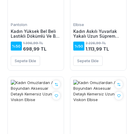
Pantolon
Elbise
Kadın Yüksek Bel Beli
Kadın Askılı Yuvarlak
Lastikli Dökümlü Ve Beli
Yakalı Uzun Süprem
şeritli Pera Pantolon
Elbise
1.396,99 TL
2.226,99 TL
%50
%50
698,99 TL
1.113,99 TL
Sepete Ekle
Sepete Ekle