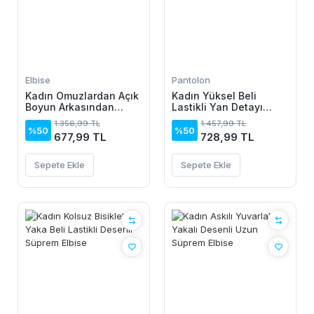
Elbise
Pantolon
Kadın Omuzlardan Açık
Kadın Yüksel Beli
Boyun Arkasından
Lastikli Yan Detayı
Bağcıklı Beli Lastikli
çiçek Desenli Pantolon
1.356,99 TL
1.457,99 TL
Kısa Süprem Elbise
%50
%50
677,99 TL
728,99 TL
Sepete Ekle
Sepete Ekle