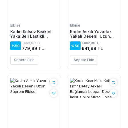
Elbise
Elbise
Kadın Kolsuz Bisiklet
Kadın Askılı Yuvarlak
Yaka Beli Lastikli
Yakalı Desenli Uzun
Desenli Süprem Elbise
Süprem Elbise
1.558,99 TL
1.882,99 TL
%50
%50
779,99 TL
941,99 TL
Sepete Ekle
Sepete Ekle