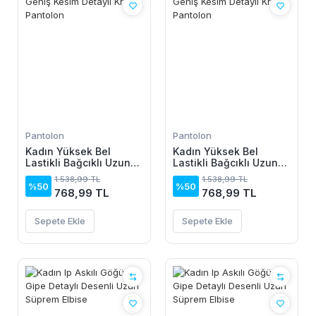
Pantolon
Pantolon
Kadın Yüksek Bel
Kadın Yüksek Bel
Lastikli Bağcıklı Uzun
Lastikli Bağcıklı Uzun
Geniş Kesim Detaylı
Geniş Kesim Detaylı
1.538,99 TL
1.538,99 TL
Krinkıl Pantolon
Krinkıl Pantolon
%50
%50
768,99 TL
768,99 TL
Sepete Ekle
Sepete Ekle