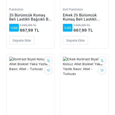
Pantolon
Kot Pantolon
2li Bürümcük Kumaş
Erkek 2li Bürümcük
Beli Lastikli Bağcıklı Bol
Kumaş Beli Lastikli
Paça Pantolon -
Bağcıklı Bol Paça
1.335,99 TL
1.335,99 TL
Beyaz/Vizon
Pantolon - Beyaz/Vizon
%50
%50
667,99 TL
667,99 TL
Sepete Ekle
Sepete Ekle