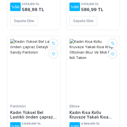
Bluz
Bluz
1.173,99 TL
1.173,99 TL
%50
%50
586,99 TL
586,99 TL
Sepete Ekle
Sepete Ekle
Pantolon
Elbise
Kadın Yüksel Bel
Kadın Kısa Kollu
Lastikli önden çapraz
Kruvaze Yakalı Kısa
Detaylı Sandy Pantolon
Krop Ottoman Bluz Ve
1.599,99 TL
2.166,99 TL
Midi Etek Ikili Takım
%50
%50