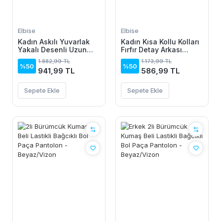
Elbise
Elbise
Kadın Askılı Yuvarlak
Kadın Kısa Kollu Kolları
Yakalı Desenli Uzun
Fırfır Detay Arkası
Süprem Elbise
Bağlamalı Leopar
1.882,99 TL
1.173,99 TL
Desen Kolsuz Mini
%50
%50
941,99 TL
586,99 TL
Mikro Elbise
Sepete Ekle
Sepete Ekle