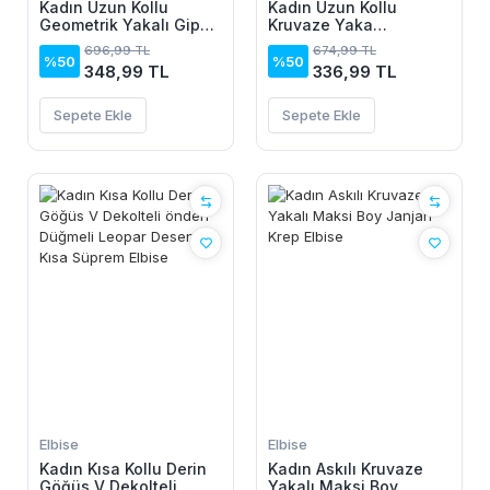
Kadın Uzun Kollu
Kadın Uzun Kollu
Geometrik Yakalı Gipe
Kruvaze Yaka
Detaylı Krep Bluz
Yanlardan Büzgülü
696,99 TL
674,99 TL
Kadife Elbise
%50
%50
348,99 TL
336,99 TL
Sepete Ekle
Sepete Ekle
Elbise
Elbise
Kadın Kısa Kollu Derin
Kadın Askılı Kruvaze
Göğüs V Dekolteli
Yakalı Maksi Boy