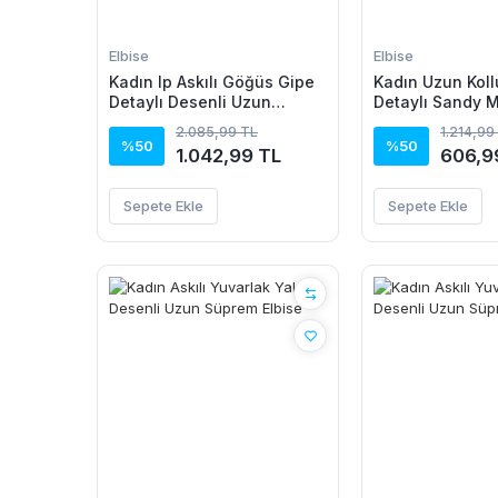
Elbise
Elbise
Kadın Ip Askılı Göğüs Gipe
Kadın Uzun Kol
Detaylı Desenli Uzun
Detaylı Sandy M
Süprem Elbise
2.085,99 TL
1.214,99
%50
%50
1.042,99 TL
606,9
Sepete Ekle
Sepete Ekle