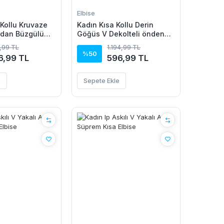
Elbise
Kollu Kruvaze
Kadın Kısa Kollu Derin
rdan Büzgülü
Göğüs V Dekolteli önden
se
Düğmeli Leopar Desenli
,99 TL
1.194,99 TL
Kısa Süprem Elbise
%50
6,99 TL
596,99 TL
e
Sepete Ekle