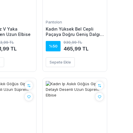
Pantolon
z V Yaka
Kadın Yüksek Bel Cepli
en Uzun Elbise
Paçaya Doğru Geniş Dalgıç
Pantolon
43,99 TL
930,99 TL
%50
1,99 TL
465,99 TL
e
Sepete Ekle