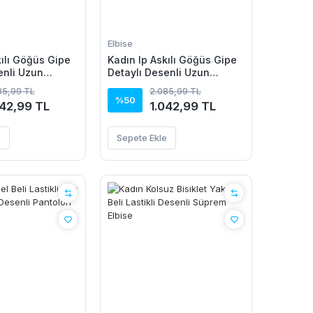
Elbise
kılı Göğüs Gipe
Kadın Ip Askılı Göğüs Gipe
enli Uzun
Detaylı Desenli Uzun
se
Süprem Elbise
85,99 TL
2.085,99 TL
%50
042,99 TL
1.042,99 TL
e
Sepete Ekle