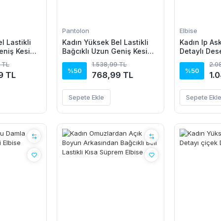
Pantolon
Elbise
 Lastikli
Kadın Yüksek Bel Lastikli
Kadın Ip As
eniş Kesim
Bağcıklı Uzun Geniş Kesim
Detaylı Des
Pantolon
Detaylı Krinkıl Pantolon
Süprem Elbi
 TL
1.538,99 TL
2.0
%50
%50
9 TL
768,99 TL
1.
Sepete Ekle
Sepete Ekl