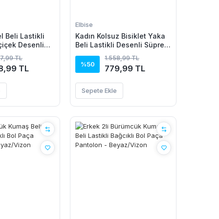
Elbise
 Beli Lastikli
Kadın Kolsuz Bisiklet Yaka
çiçek Desenli
Beli Lastikli Desenli Süprem
Elbise
57,99 TL
1.558,99 TL
%50
8,99 TL
779,99 TL
e
Sepete Ekle