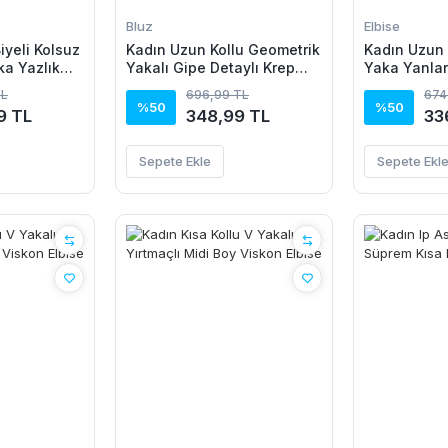
Bluz
Elbise
iyeli Kolsuz
Kadın Uzun Kollu Geometrik
Kadın Uzun 
aka Yazlık
Yakalı Gipe Detaylı Krep
Yaka Yanla
rkuaz
Bluz
Kadife Elbi
TL
696,99 TL
674
%50
%50
9 TL
348,99 TL
33
Sepete Ekle
Sepete Ekl