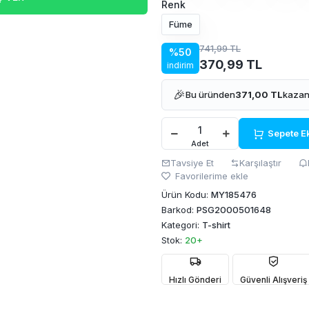
Renk
Füme
741,99 TL
%50
370,99 TL
indirim
🎉
Bu üründen
371,00 TL
kazan
Sepete E
Adet
Tavsiye Et
Karşılaştır
Favorilerime ekle
Ürün Kodu:
MY185476
Barkod:
PSG2000501648
Kategori:
T-shirt
Stok:
20+
Hızlı Gönderi
Güvenli Alışveriş