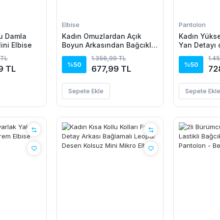
Elbise
Pantolon
lu Damla
Kadın Omuzlardan Açık
Kadın Yüksel
ini Elbise
Boyun Arkasından Bağcıklı
Yan Detayı 
Beli Lastikli Kısa Süprem
Pantolon
 TL
1.356,99 TL
1.4
Elbise
%50
%50
9 TL
677,99 TL
72
Sepete Ekle
Sepete Ekl