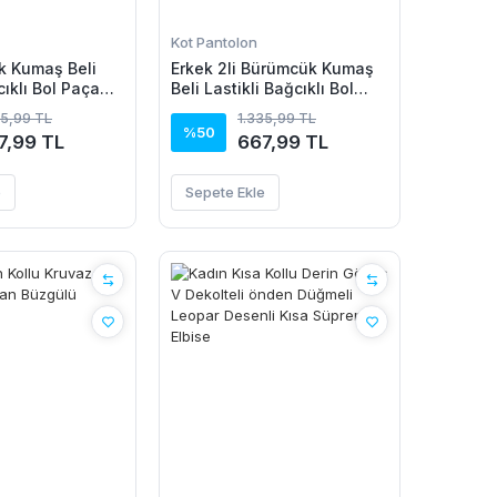
Kot Pantolon
k Kumaş Beli
Erkek 2li Bürümcük Kumaş
cıklı Bol Paça
Beli Lastikli Bağcıklı Bol
Beyaz/Vizon
Paça Pantolon -
35,99 TL
1.335,99 TL
Beyaz/Vizon
%50
7,99 TL
667,99 TL
e
Sepete Ekle