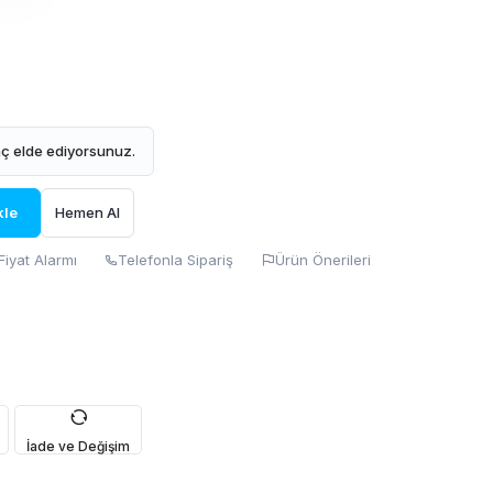
ç elde ediyorsunuz.
kle
Hemen Al
Fiyat Alarmı
Telefonla Sipariş
Ürün Önerileri
İade ve Değişim