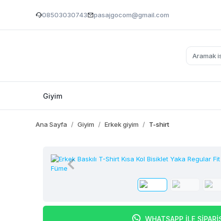
08503030743
pasajgocom@gmail.com
Giyim
Ana Sayfa
Giyim
Erkek giyim
T-shirt
WHATSAPP İLE SİPARİ