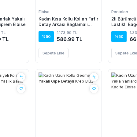
Elbise
Pantolon
arlak Yakalı
Kadın Kısa Kollu Kolları Fırfır
2li Bürümcü
üprem Elbise
Detay Arkası Bağlamalı
Lastikli Bağ
Leopar Desen Kolsuz Mini
Pantolon - 
 TL
1.173,99 TL
1.3
Mikro Elbise
%50
%50
9 TL
586,99 TL
66
Sepete Ekle
Sepete Ekl