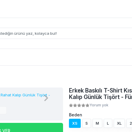
Erkek Baskılı T-Shirt Kı
Kalıp Günlük Tişört - F
Yorum yok
Beden
XS
S
M
L
XL
2
Ş VER