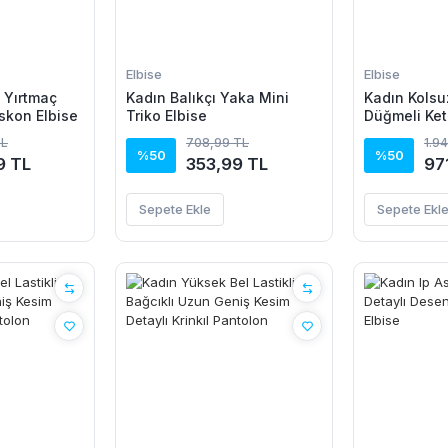
Elbise
Elbise
u Yırtmaç
Kadın Balıkçı Yaka Mini
Kadın Kolsu
iskon Elbise
Triko Elbise
Düğmeli Ket
TL
708,99 TL
1.9
%50
%50
9 TL
353,99 TL
97
Sepete Ekle
Sepete Ekl