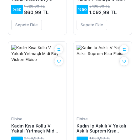
Janjan Krep Elbise
Boy Viskon Elbise
1.720,99 TL
2.186,99 TL
%50
%50
860,99 TL
1.092,99 TL
Sepete Ekle
Sepete Ekle
Elbise
Elbise
Kadın Kısa Kollu V
Kadın Ip Askılı V Yakalı
Yakalı Yırtmaçlı Midi
Askılı Süprem Kısa
Boy Viskon Elbise
Elbise
2.186,99 TL
1.680,99 TL