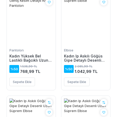
Pantolon
Elbise
Kadın Yüksek Bel
Kadın Ip Askılı Göğüs
Lastikli Bağcıklı Uzun
Gipe Detaylı Desenli
Geniş Kesim Detaylı
Uzun Süprem Elbise
1.538,99 TL
2.085,99 TL
Krinkıl Pantolon
%50
%50
768,99 TL
1.042,99 TL
Sepete Ekle
Sepete Ekle