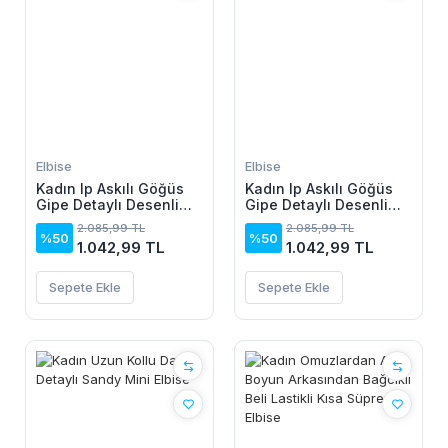
Elbise
Elbise
Kadın Ip Askılı Göğüs
Kadın Ip Askılı Göğüs
Gipe Detaylı Desenli
Gipe Detaylı Desenli
Uzun Süprem Elbise
Uzun Süprem Elbise
2.085,99 TL
2.085,99 TL
%50
%50
1.042,99 TL
1.042,99 TL
Sepete Ekle
Sepete Ekle