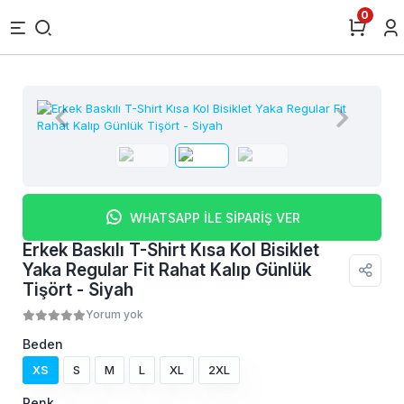
0
WHATSAPP İLE SİPARİŞ VER
Erkek Baskılı T-Shirt Kısa Kol Bisiklet
Yaka Regular Fit Rahat Kalıp Günlük
Tişört - Siyah
Yorum yok
Beden
XS
S
M
L
XL
2XL
Renk