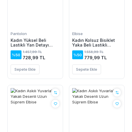
Pantolon
Elbise
Kadın Yüksel Beli
Kadın Kolsuz Bisiklet
Lastikli Yan Detayı
Yaka Beli Lastikli
çiçek Desenli Pantolon
Desenli Süprem Elbise
1.457,99 TL
1.558,99 TL
%50
%50
728,99 TL
779,99 TL
Sepete Ekle
Sepete Ekle