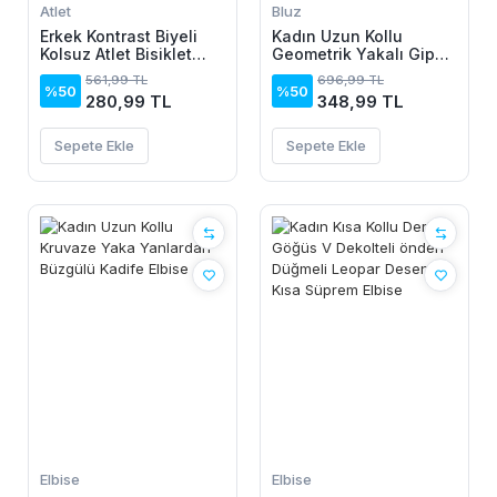
Atlet
Bluz
Erkek Kontrast Biyeli
Kadın Uzun Kollu
Kolsuz Atlet Bisiklet
Geometrik Yakalı Gipe
Yaka Yazlık Basic Atlet
Detaylı Krep Bluz
561,99 TL
696,99 TL
- Turkuaz
%50
%50
280,99 TL
348,99 TL
Sepete Ekle
Sepete Ekle
Elbise
Elbise