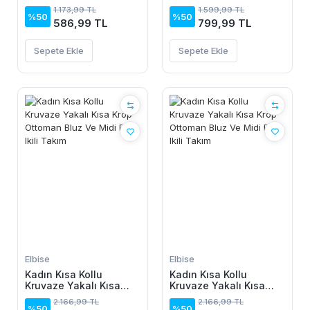
Bluz
Detaylı Sandy Pantolon
1.173,99 TL
1.599,99 TL
%50
%50
586,99 TL
799,99 TL
Sepete Ekle
Sepete Ekle
Elbise
Elbise
Kadın Kısa Kollu
Kadın Kısa Kollu
Kruvaze Yakalı Kısa
Kruvaze Yakalı Kısa
Krop Ottoman Bluz Ve
Krop Ottoman Bluz Ve
2.166,99 TL
2.166,99 TL
Midi Etek Ikili Takım
Midi Etek Ikili Takım
%50
%50