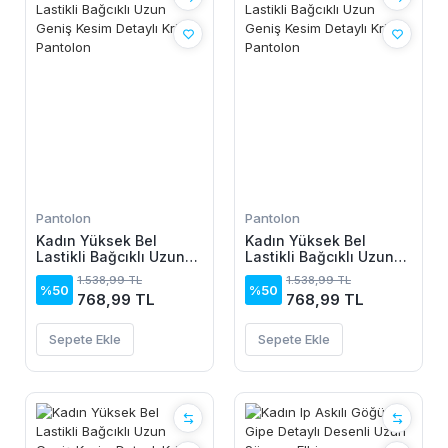
Pantolon
Pantolon
Kadın Yüksek Bel
Kadın Yüksek Bel
Lastikli Bağcıklı Uzun
Lastikli Bağcıklı Uzun
Geniş Kesim Detaylı
Geniş Kesim Detaylı
1.538,99 TL
1.538,99 TL
Krinkıl Pantolon
Krinkıl Pantolon
%50
%50
768,99 TL
768,99 TL
Sepete Ekle
Sepete Ekle