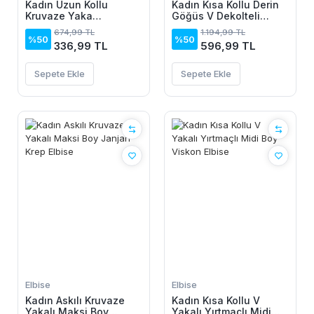
Kadın Uzun Kollu
Kadın Kısa Kollu Derin
Kruvaze Yaka
Göğüs V Dekolteli
Yanlardan Büzgülü
önden Düğmeli Leopar
674,99 TL
1.194,99 TL
Kadife Elbise
Desenli Kısa Süprem
%50
%50
336,99 TL
596,99 TL
Elbise
Sepete Ekle
Sepete Ekle
Elbise
Elbise
Kadın Askılı Kruvaze
Kadın Kısa Kollu V
Yakalı Maksi Boy
Yakalı Yırtmaçlı Midi