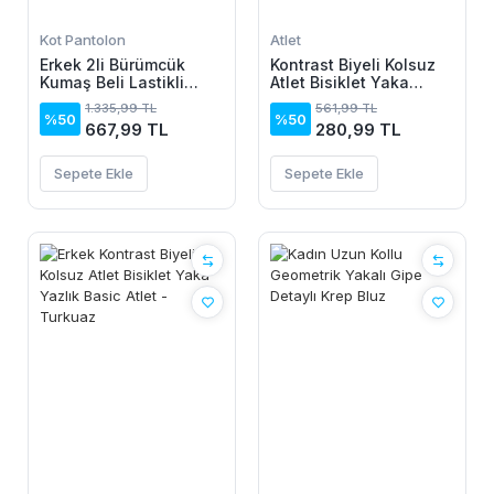
Kot Pantolon
Atlet
Erkek 2li Bürümcük
Kontrast Biyeli Kolsuz
Kumaş Beli Lastikli
Atlet Bisiklet Yaka
Bağcıklı Bol Paça
Yazlık Basic Atlet -
1.335,99 TL
561,99 TL
Pantolon - Beyaz/Vizon
Turkuaz
%50
%50
667,99 TL
280,99 TL
Sepete Ekle
Sepete Ekle