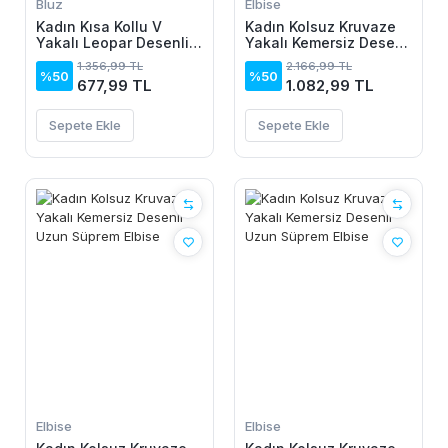
Bluz
Elbise
Kadın Kısa Kollu V
Kadın Kolsuz Kruvaze
Yakalı Leopar Desenli
Yakalı Kemersiz Desenli
Viskon Bluz
Uzun Süprem Elbise
1.356,99 TL
2.166,99 TL
%50
%50
677,99 TL
1.082,99 TL
Sepete Ekle
Sepete Ekle
Elbise
Elbise