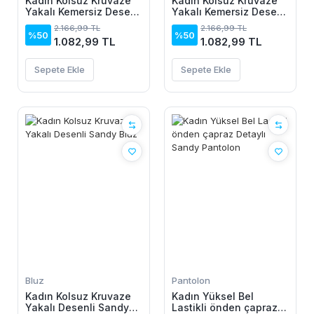
Kadın Kolsuz Kruvaze
Kadın Kolsuz Kruvaze
Yakalı Kemersiz Desenli
Yakalı Kemersiz Desenli
Uzun Süprem Elbise
Uzun Süprem Elbise
2.166,99 TL
2.166,99 TL
%50
%50
1.082,99 TL
1.082,99 TL
Sepete Ekle
Sepete Ekle
Bluz
Pantolon
Kadın Kolsuz Kruvaze
Kadın Yüksel Bel
Yakalı Desenli Sandy
Lastikli önden çapraz