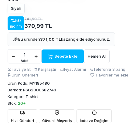
Siyah
741,99 TL
%50
370,99 TL
indirim
🎉
Bu üründen
371,00 TL
kazanç elde ediyorsunuz.
Sepete Ekle
Hemen Al
Adet
Tavsiye Et
Karşılaştır
Fiyat Alarmı
Telefonla Sipariş
Ürün Önerileri
Favorilerime ekle
Ürün Kodu:
MY185480
Barkod:
PSG2000682743
Kategori:
T-shirt
Stok:
20+
Hızlı Gönderi
Güvenli Alışveriş
İade ve Değişim