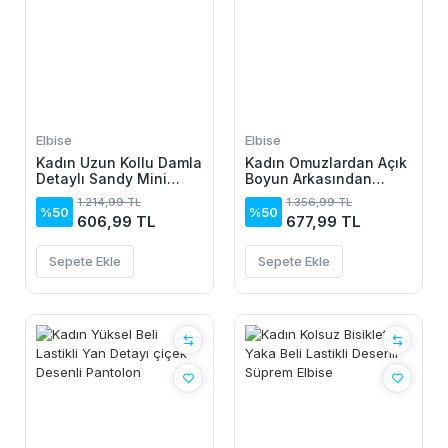
Elbise
Elbise
Kadın Uzun Kollu Damla
Kadın Omuzlardan Açık
Detaylı Sandy Mini
Boyun Arkasından
Elbise
Bağcıklı Beli Lastikli
1.214,99 TL
1.356,99 TL
Kısa Süprem Elbise
%50
%50
606,99 TL
677,99 TL
Sepete Ekle
Sepete Ekle