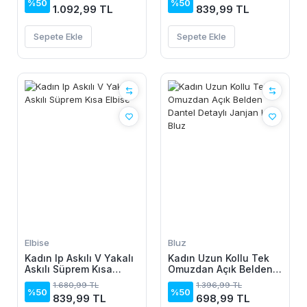
%50
%50
1.092,99 TL
839,99 TL
Sepete Ekle
Sepete Ekle
Elbise
Bluz
Kadın Ip Askılı V Yakalı
Kadın Uzun Kollu Tek
Askılı Süprem Kısa
Omuzdan Açık Belden
Elbise
Dantel Detaylı Janjan
1.680,99 TL
1.396,99 TL
Krep Bluz
%50
%50
839,99 TL
698,99 TL