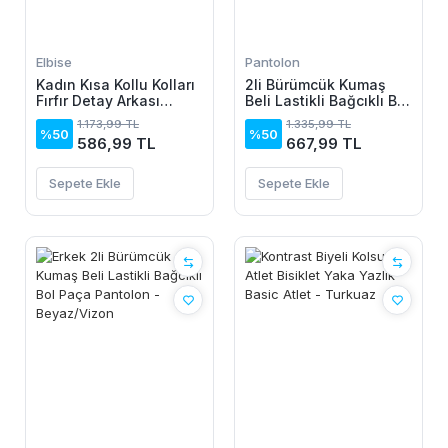
Elbise
Pantolon
Kadın Kısa Kollu Kolları
2li Bürümcük Kumaş
Fırfır Detay Arkası
Beli Lastikli Bağcıklı Bol
Bağlamalı Leopar
Paça Pantolon -
1.173,99 TL
1.335,99 TL
Desen Kolsuz Mini
Beyaz/Vizon
%50
%50
586,99 TL
667,99 TL
Mikro Elbise
Sepete Ekle
Sepete Ekle