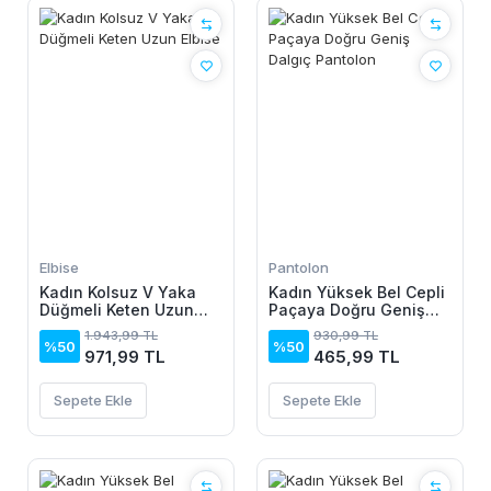
Elbise
Pantolon
Kadın Kolsuz V Yaka
Kadın Yüksek Bel Cepli
Düğmeli Keten Uzun
Paçaya Doğru Geniş
Elbise
Dalgıç Pantolon
1.943,99 TL
930,99 TL
%50
%50
971,99 TL
465,99 TL
Sepete Ekle
Sepete Ekle