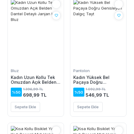
Bluz
Pantolon
Kadın Uzun Kollu Tek
Kadın Yüksek Bel
Omuzdan Açık Belden
Paçaya Doğru
Dantel Detaylı Janjan
Genisleyen Dalgıç Tayt
1.396,99 TL
1.092,99 TL
Krep Bluz
%50
%50
698,99 TL
546,99 TL
Sepete Ekle
Sepete Ekle