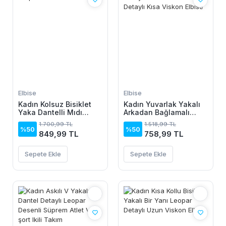
Elbise
Elbise
Kadın Kolsuz Bisiklet
Kadın Yuvarlak Yakalı
Yaka Dantelli Mıdı
Arkadan Bağlamalı
Janjan Krep Elbise
Düğme Detaylı
1.700,99 TL
1.518,99 TL
Asimetrik Kesim Detaylı
%50
%50
849,99 TL
758,99 TL
Kısa Viskon Elbise
Sepete Ekle
Sepete Ekle