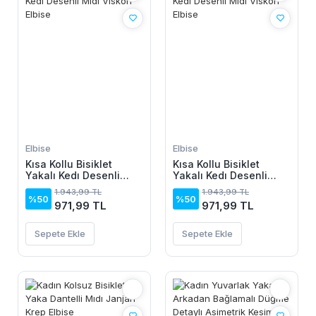
Elbise
Elbise
Kısa Kollu Bisiklet
Kısa Kollu Bisiklet
Yakalı Kedı Desenli
Yakalı Kedı Desenli
Midi Vıskon Elbise
Midi Vıskon Elbise
1.943,99 TL
1.943,99 TL
%50
%50
971,99 TL
971,99 TL
Sepete Ekle
Sepete Ekle