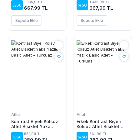
1.335,99 TL
1.335,99 TL
Beyaz/Vizon
Pantolon - Beyaz/Vizon
%50
%50
667,99 TL
667,99 TL
Sepete Ekle
Sepete Ekle
Atlet
Atlet
Kontrast Biyeli Kolsuz
Erkek Kontrast Biyeli
Atlet Bisiklet Yaka
Kolsuz Atlet Bisiklet
Yazlık Basic Atlet -
Yaka Yazlık Basic Atlet
561,99 TL
561,99 TL
Turkuaz
- Turkuaz
%50
%50
280,99 TL
280,99 TL