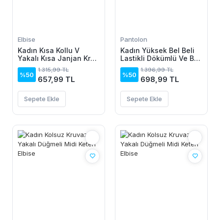
Elbise
Pantolon
Kadın Kısa Kollu V
Kadın Yüksek Bel Beli
Yakalı Kısa Janjan Krep
Lastikli Dökümlü Ve Beli
Elbise
şeritli Pera Pantolon
1.315,99 TL
1.396,99 TL
%50
%50
657,99 TL
698,99 TL
Sepete Ekle
Sepete Ekle