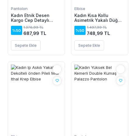
Pantolon
Elbise
Kadın Etnik Desen
Kadın Kısa Kollu
Kargo Cep Detaylı
Asimetrik Yakalı Düğme
Süprem Pantolon
Detaylı Midi Viskon
1.376,99 TL
1.497,99 TL
Elbise
%50
%50
687,99 TL
748,99 TL
Sepete Ekle
Sepete Ekle