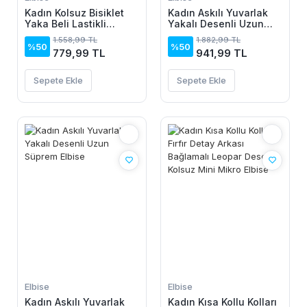
Kadın Kolsuz Bisiklet
Kadın Askılı Yuvarlak
Yaka Beli Lastikli
Yakalı Desenli Uzun
Desenli Süprem Elbise
Süprem Elbise
1.558,99 TL
1.882,99 TL
%50
%50
779,99 TL
941,99 TL
Sepete Ekle
Sepete Ekle
Elbise
Elbise
Kadın Askılı Yuvarlak
Kadın Kısa Kollu Kolları