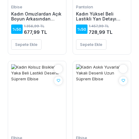
Elbise
Pantolon
Kadın Omuzlardan Açık
Kadın Yüksel Beli
Boyun Arkasından
Lastikli Yan Detayı
Bağcıklı Beli Lastikli
çiçek Desenli Pantolon
1.356,99 TL
1.457,99 TL
Kısa Süprem Elbise
%50
%50
677,99 TL
728,99 TL
Sepete Ekle
Sepete Ekle
Elbise
Elbise