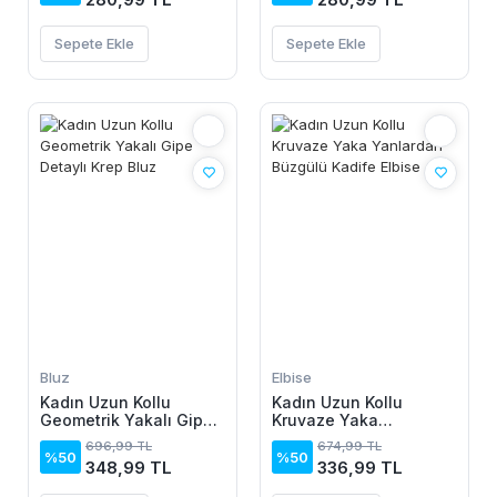
Sepete Ekle
Sepete Ekle
Bluz
Elbise
Kadın Uzun Kollu
Kadın Uzun Kollu
Geometrik Yakalı Gipe
Kruvaze Yaka
Detaylı Krep Bluz
Yanlardan Büzgülü
696,99 TL
674,99 TL
Kadife Elbise
%50
%50
348,99 TL
336,99 TL