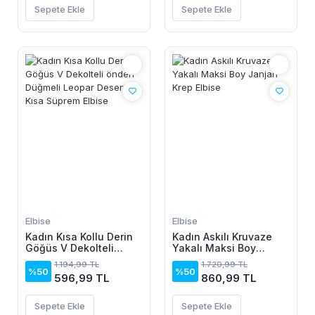
Sepete Ekle
Sepete Ekle
Elbise
Elbise
Kadın Kısa Kollu Derin
Kadın Askılı Kruvaze
Göğüs V Dekolteli
Yakalı Maksi Boy
önden Düğmeli Leopar
Janjan Krep Elbise
1.194,99 TL
1.720,99 TL
Desenli Kısa Süprem
%50
%50
596,99 TL
860,99 TL
Elbise
Sepete Ekle
Sepete Ekle