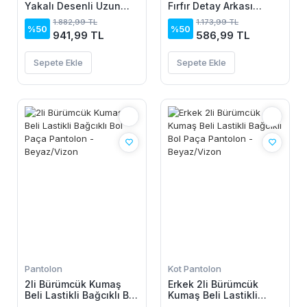
Yakalı Desenli Uzun
Fırfır Detay Arkası
Süprem Elbise
Bağlamalı Leopar
1.882,99 TL
1.173,99 TL
Desen Kolsuz Mini
%50
%50
941,99 TL
586,99 TL
Mikro Elbise
Sepete Ekle
Sepete Ekle
Pantolon
Kot Pantolon
2li Bürümcük Kumaş
Erkek 2li Bürümcük
Beli Lastikli Bağcıklı Bol
Kumaş Beli Lastikli
Paça Pantolon -
Bağcıklı Bol Paça