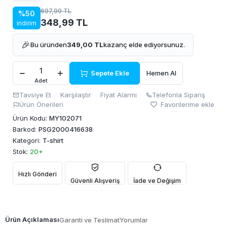
697,99 TL
%50
348,99 TL
indirim
🎉
Bu üründen
349,00 TL
kazanç elde ediyorsunuz.
Sepete Ekle
Hemen Al
Adet
Tavsiye Et
Karşılaştır
Fiyat Alarmı
Telefonla Sipariş
Ürün Önerileri
Favorilerime ekle
Ürün Kodu:
MY102071
Barkod:
PSG2000416638
Kategori:
T-shirt
Stok:
20+
Hızlı Gönderi
Güvenli Alışveriş
İade ve Değişim
Ürün Açıklaması
Garanti ve Teslimat
Yorumlar