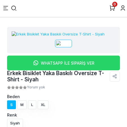
0
WHATSAPP İLE SİPARİŞ VER
Erkek Bisiklet Yaka Baskılı Oversize T-
Shirt - Siyah
Yorum yok
Beden
S
M
L
XL
Renk
Siyah