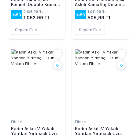
Kemerli Double Kumaş
Askılı Kamuflaj Desenli
Palazzo Pantolon
Kısa Süprem Elbise
2.105,99 TL
1.011,99 TL
%50
%50
1.052,99 TL
505,99 TL
Sepete Ekle
Sepete Ekle
Elbise
Elbise
Kadın Askılı V Yakalı
Kadın Askılı V Yakalı
Yandan Yırtmaçlı Uzun
Yandan Yırtmaçlı Uzun