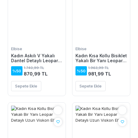
Elbise
Elbise
Kadın Askılı V Yakalı
Kadın Kısa Kollu Bisiklet
Dantel Detaylı Leopar
Yakalı Bir Yanı Leopar
Desenli Süprem Atlet
Detaylı Uzun Viskon
1.740,99 TL
1.963,99 TL
Ve şort Ikili Takım
Elbise
%50
%50
870,99 TL
981,99 TL
Sepete Ekle
Sepete Ekle