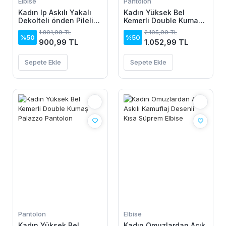
Elbise
Pantolon
Kadın Ip Askılı Yakalı
Kadın Yüksek Bel
Dekolteli önden Pileli
Kemerli Double Kumaş
Midi Ithal Krep Elbise
Palazzo Pantolon
1.801,99 TL
2.105,99 TL
%50
%50
900,99 TL
1.052,99 TL
Sepete Ekle
Sepete Ekle
Pantolon
Elbise
Kadın Yüksek Bel
Kadın Omuzlardan Açık