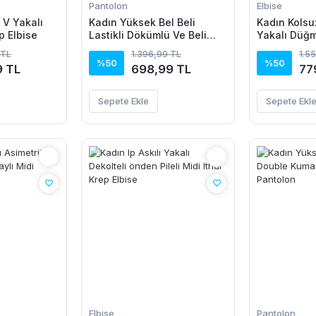
Pantolon
Elbise
 V Yakalı
Kadın Yüksek Bel Beli
Kadın Kolsu
p Elbise
Lastikli Dökümlü Ve Beli
Yakalı Düğm
şeritli Pera Pantolon
Elbise
 TL
1.396,99 TL
1.5
%50
%50
9 TL
698,99 TL
77
Sepete Ekle
Sepete Ekl
Elbise
Pantolon