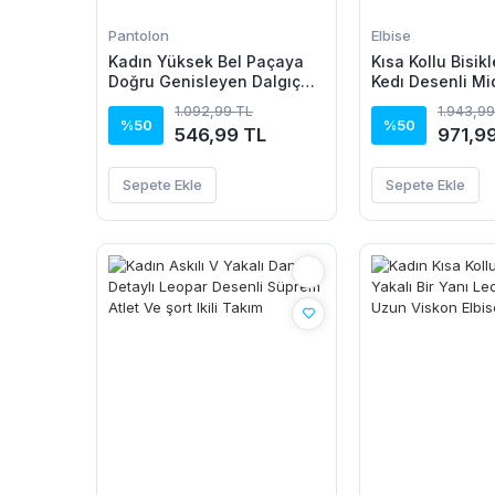
Pantolon
Elbise
Kadın Yüksek Bel Paçaya
Kısa Kollu Bisikl
Doğru Genisleyen Dalgıç
Kedı Desenli Mi
Tayt
Elbise
1.092,99 TL
1.943,99
%50
%50
546,99 TL
971,9
Sepete Ekle
Sepete Ekle