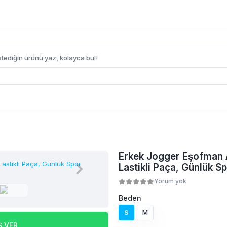
Erkek Jogger Eşofman Al
Lastikli Paça, Günlük S
Yorum yok
Beden
S
M
Ş VER