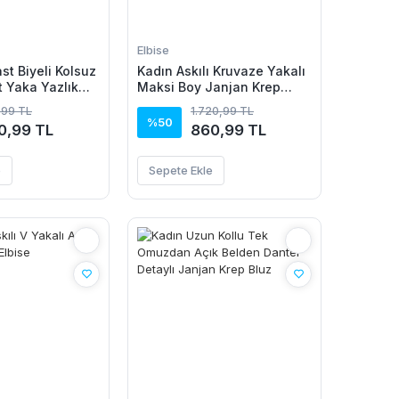
Elbise
st Biyeli Kolsuz
Kadın Askılı Kruvaze Yakalı
et Yaka Yazlık
Maksi Boy Janjan Krep
- Turkuaz
Elbise
,99 TL
1.720,99 TL
%50
0,99 TL
860,99 TL
e
Sepete Ekle