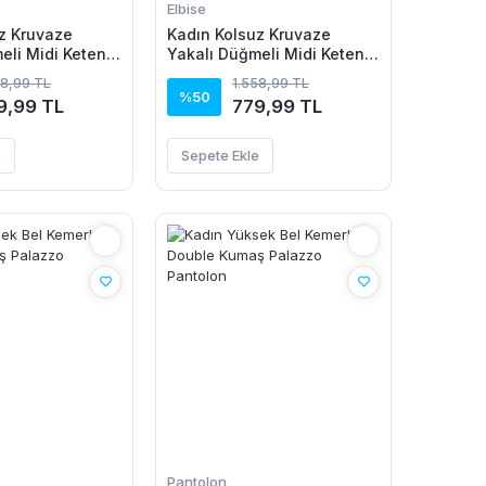
Elbise
z Kruvaze
Kadın Kolsuz Kruvaze
eli Midi Keten
Yakalı Düğmeli Midi Keten
Elbise
58,99 TL
1.558,99 TL
%50
9,99 TL
779,99 TL
e
Sepete Ekle
Pantolon