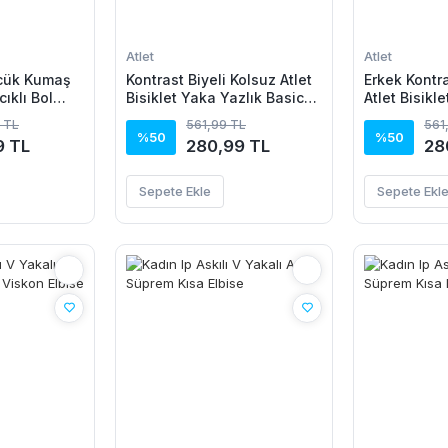
Atlet
Atlet
mcük Kumaş
Kontrast Biyeli Kolsuz Atlet
Erkek Kontra
cıklı Bol
Bisiklet Yaka Yazlık Basic
Atlet Bisikl
-
Atlet - Turkuaz
Basic Atlet 
 TL
561,99 TL
561
%50
%50
9 TL
280,99 TL
28
Sepete Ekle
Sepete Ekl