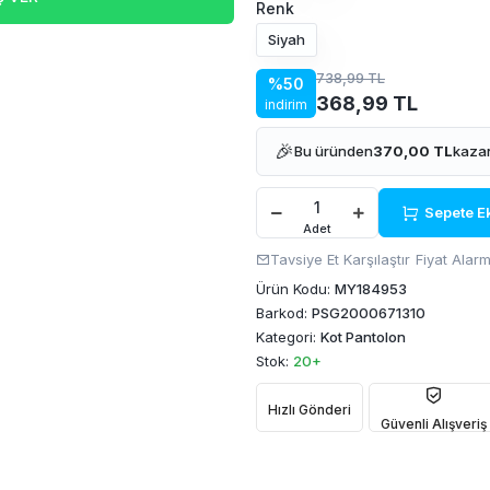
Renk
Siyah
738,99 TL
%50
368,99 TL
indirim
🎉
Bu üründen
370,00 TL
kazan
Sepete E
Adet
Tavsiye Et
Karşılaştır
Fiyat Alarm
Ürün Kodu:
MY184953
Barkod:
PSG2000671310
Kategori:
Kot Pantolon
Stok:
20+
Hızlı Gönderi
Güvenli Alışveriş