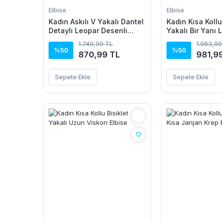
Elbise
Elbise
Kadın Askılı V Yakalı Dantel
Kadın Kısa Kollu
Detaylı Leopar Desenli
Yakalı Bir Yanı 
Süprem Atlet Ve şort Ikili
Detaylı Uzun Vi
1.740,99 TL
1.963,99
Takım
%50
%50
870,99 TL
981,9
Sepete Ekle
Sepete Ekle