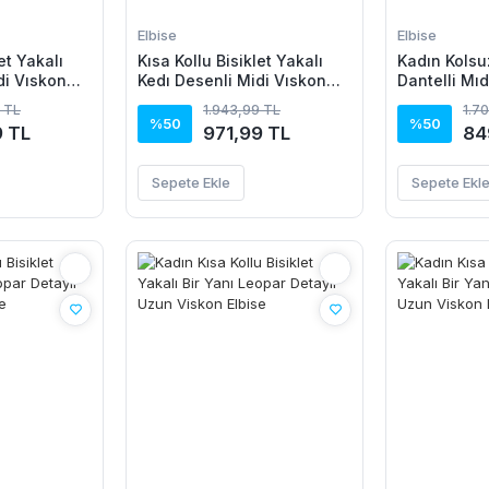
Elbise
Elbise
et Yakalı
Kısa Kollu Bisiklet Yakalı
Kadın Kolsu
di Vıskon
Kedı Desenli Midi Vıskon
Dantelli Mı
Elbise
Elbise
 TL
1.943,99 TL
1.7
%50
%50
9 TL
971,99 TL
84
Sepete Ekle
Sepete Ekl