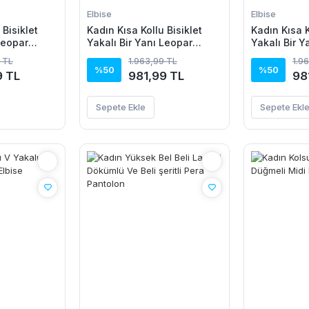
Elbise
Elbise
 Bisiklet
Kadın Kısa Kollu Bisiklet
Kadın Kısa K
Leopar
Yakalı Bir Yanı Leopar
Yakalı Bir Y
skon Elbise
Detaylı Uzun Viskon Elbise
Detaylı Uzu
 TL
1.963,99 TL
1.9
%50
%50
9 TL
981,99 TL
98
Sepete Ekle
Sepete Ekl