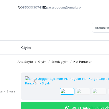
08503030743
pasajgocom@gmail.com
Giyim
Ana Sayfa
Giyim
Erkek giyim
Kot Pantolon
WHATSAPP İLE SİPARİ