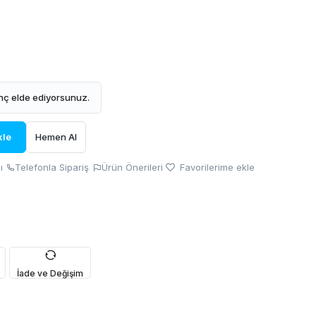
ç elde ediyorsunuz.
kle
Hemen Al
ı
Telefonla Sipariş
Ürün Önerileri
Favorilerime ekle
İade ve Değişim