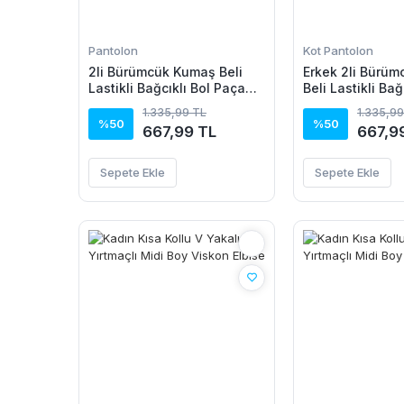
Pantolon
Kot Pantolon
2li Bürümcük Kumaş Beli
Erkek 2li Bürü
Lastikli Bağcıklı Bol Paça
Beli Lastikli Bağ
Pantolon - Beyaz/Vizon
Paça Pantolon 
1.335,99 TL
1.335,99
Beyaz/Vizon
%50
%50
667,99 TL
667,9
Sepete Ekle
Sepete Ekle