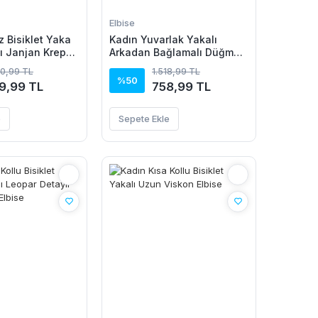
Elbise
z Bisiklet Yaka
Kadın Yuvarlak Yakalı
dı Janjan Krep
Arkadan Bağlamalı Düğme
Detaylı Asimetrik Kesim
00,99 TL
1.518,99 TL
Detaylı Kısa Viskon Elbise
%50
9,99 TL
758,99 TL
e
Sepete Ekle