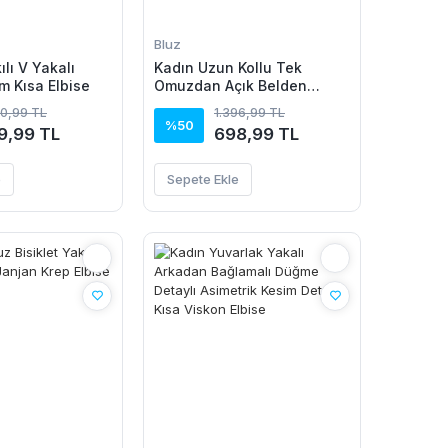
Bluz
ılı V Yakalı
Kadın Uzun Kollu Tek
m Kısa Elbise
Omuzdan Açık Belden
Dantel Detaylı Janjan Krep
80,99 TL
1.396,99 TL
Bluz
%50
9,99 TL
698,99 TL
e
Sepete Ekle