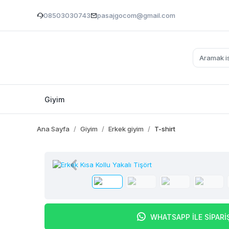
08503030743
pasajgocom@gmail.com
Giyim
Ana Sayfa
Giyim
Erkek giyim
T-shirt
WHATSAPP İLE SİPARİ