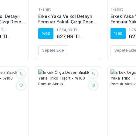
T-shirt
T-shirt
ol Detaylı
Erkek Yaka Ve Kol Detaylı
Erkek Yaka 
Çizgi Desen
Fermuar Yakalı Çizgi Desen
Fermuar Yak
 Tişört
Kısa Kollu Triko Tişört
Kısa Kollu T
 TL
1.254,99 TL
1.2
%50
%50
9 TL
627,99 TL
62
Sepete Ekle
Sepete Ekl