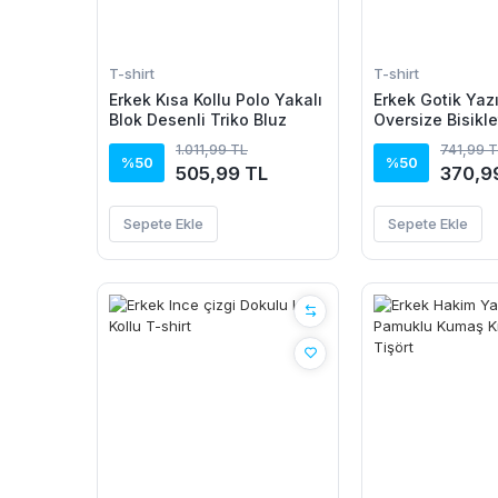
T-shirt
T-shirt
Erkek Kısa Kollu Polo Yakalı
Erkek Gotik Yazı
Blok Desenli Triko Bluz
Oversize Bisikl
Shirt - Siyah
1.011,99 TL
741,99 
%50
%50
505,99 TL
370,9
Sepete Ekle
Sepete Ekle