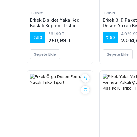
T-shirt
T-shirt
Erkek Bisiklet Yaka Kedi
Erkek 3'lü Pake
Baskılı Süprem T-shirt
Desen Yakalı Kı
Triko Tişört - 
561,99 TL
4.029,9
Akrilik
%50
%50
280,99 TL
2.014,
Sepete Ekle
Sepete Ekle