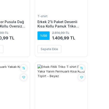
T-shirt
or Pusula Dağ
Erkek 2'li Paket Desenli
 Kollu Oversize
Kısa Kollu Pamuk Triko
yah
Tişört
,99 TL
2.814,99 TL
%50
0,99 TL
1.406,99 TL
e
Sepete Ekle