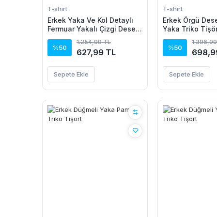
T-shirt
T-shirt
Erkek Yaka Ve Kol Detaylı
Erkek Örgü Dese
Fermuar Yakalı Çizgi Desen
Yaka Triko Tişö
Kısa Kollu Triko Tişört
Pamuk Akrilik
1.254,99 TL
1.396,99
%50
%50
627,99 TL
698,9
Sepete Ekle
Sepete Ekle