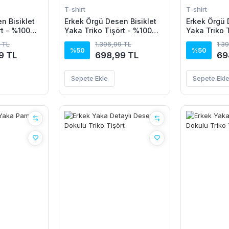
T-shirt
T-shirt
n Bisiklet
Erkek Örgü Desen Bisiklet
Erkek Örgü 
rt - %100
Yaka Triko Tişört - %100
Yaka Triko 
Pamuk Akrilik
Pamuk Akril
 TL
1.396,99 TL
1.3
%50
%50
9 TL
698,99 TL
69
Sepete Ekle
Sepete Ekl