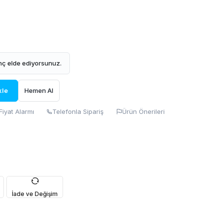
ç elde ediyorsunuz.
kle
Hemen Al
Fiyat Alarmı
Telefonla Sipariş
Ürün Önerileri
İade ve Değişim