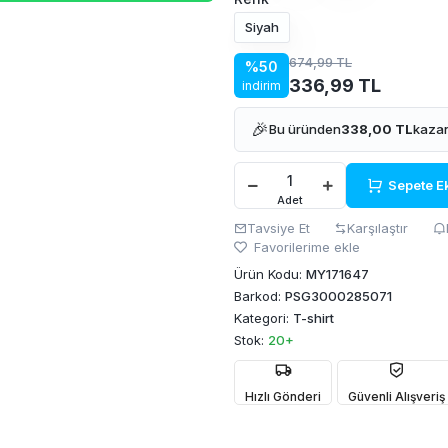
Siyah
674,99 TL
%50
336,99 TL
indirim
🎉
Bu üründen
338,00 TL
kazan
Sepete E
Adet
Tavsiye Et
Karşılaştır
Favorilerime ekle
Ürün Kodu:
MY171647
Barkod:
PSG3000285071
Kategori:
T-shirt
Stok:
20+
Hızlı Gönderi
Güvenli Alışveriş