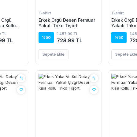
T-shirt
T-shirt
t Örgü
Erkek Örgü Desen Fermuar
Erkek Örgü
sa Kollu
Yakalı Triko Tişört
Yakalı Triko
%100 Pamuk
9 TL
1.457,99 TL
1.4
%50
%50
99 TL
728,99 TL
72
Sepete Ekle
Sepete Ekl