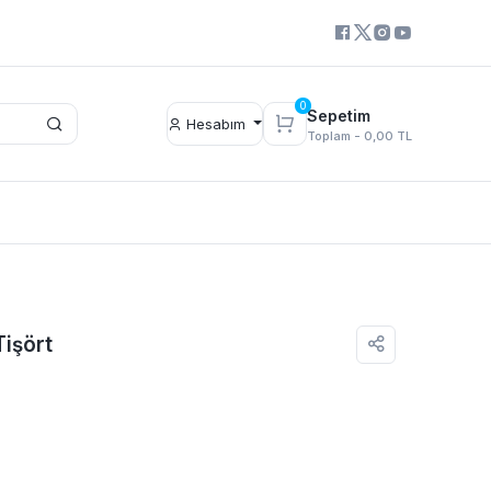
0
Sepetim
Hesabım
Toplam -
0,00 TL
Tişört