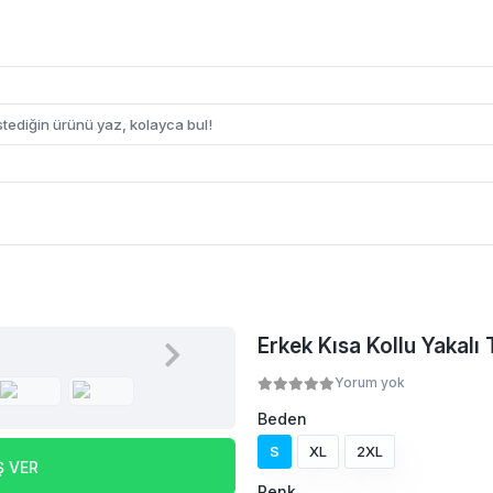
Erkek Kısa Kollu Yakalı 
Yorum yok
Beden
S
XL
2XL
Ş VER
Renk