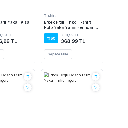
T-shirt
rlı Yakalı Kısa
Erkek Fitilli Triko T-shirt
Polo Yaka Yarım Fermuarlı
Kısa Kollu Tişört - Beyaz
94,99 TL
738,99 TL
%50
6,99 TL
368,99 TL
e
Sepete Ekle