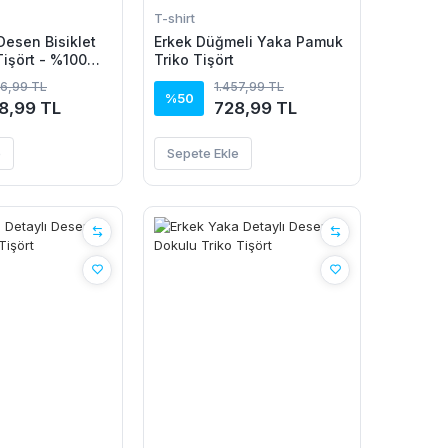
T-shirt
Desen Bisiklet
Erkek Düğmeli Yaka Pamuk
Tişört - %100
Triko Tişört
ik
96,99 TL
1.457,99 TL
%50
8,99 TL
728,99 TL
e
Sepete Ekle