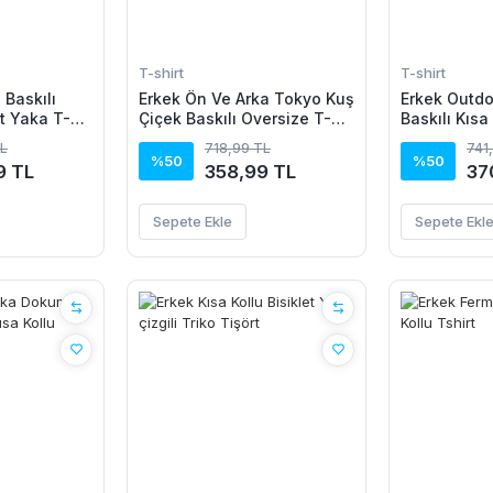
T-shirt
T-shirt
 Baskılı
Erkek Ön Ve Arka Tokyo Kuş
Erkek Outdo
et Yaka T-
Çiçek Baskılı Oversize T-
Baskılı Kısa
Shirt - Ekru
T-Shirt - Si
TL
718,99 TL
741
%50
%50
9 TL
358,99 TL
37
Sepete Ekle
Sepete Ekl