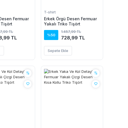
T-shirt
 Desen Fermuar
Erkek Örgü Desen Fermuar
 Tişört
Yakalı Triko Tişört
57,99 TL
1.457,99 TL
%50
8,99 TL
728,99 TL
e
Sepete Ekle