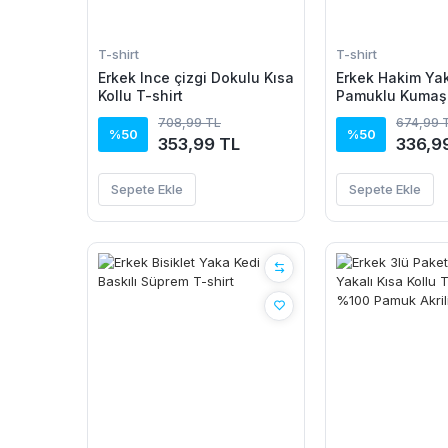
T-shirt
T-shirt
Erkek Ince çizgi Dokulu Kısa
Erkek Hakim Y
Kollu T-shirt
Pamuklu Kumaş 
Tişört
708,99 TL
674,99 
%50
%50
353,99 TL
336,9
Sepete Ekle
Sepete Ekle