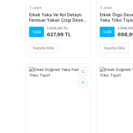
T-shirt
T-shirt
Erkek Yaka Ve Kol Detaylı
Erkek Örgü Dese
Fermuar Yakalı Çizgi Desen
Yaka Triko Tişö
Kısa Kollu Triko Tişört
Pamuk Akrilik
1.254,99 TL
1.396,99
%50
%50
627,99 TL
698,9
Sepete Ekle
Sepete Ekle