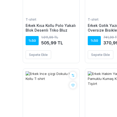
T-shirt
T-shirt
Erkek Kısa Kollu Polo Yakalı
Erkek Gotik Yazı
Blok Desenli Triko Bluz
Oversize Bisikl
Shirt - Siyah
1.011,99 TL
741,99 
%50
%50
505,99 TL
370,9
Sepete Ekle
Sepete Ekle