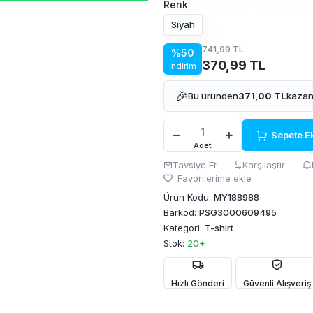
Renk
Siyah
741,99 TL
%50
370,99 TL
indirim
🎉
Bu üründen
371,00 TL
kazan
Sepete E
Adet
Tavsiye Et
Karşılaştır
Favorilerime ekle
Ürün Kodu:
MY188988
Barkod:
PSG3000609495
Kategori:
T-shirt
Stok:
20+
Hızlı Gönderi
Güvenli Alışveriş