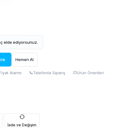
ç elde ediyorsunuz.
kle
Hemen Al
Fiyat Alarmı
Telefonla Sipariş
Ürün Önerileri
İade ve Değişim