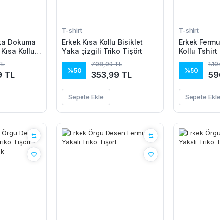
T-shirt
T-shirt
aka Dokuma
Erkek Kısa Kollu Bisiklet
Erkek Fermua
Kısa Kollu
Yaka çizgili Triko Tişört
Kollu Tshirt
TL
708,99 TL
1.1
%50
%50
9 TL
353,99 TL
59
Sepete Ekle
Sepete Ekl