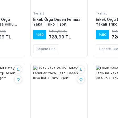
T-shirt
T-shirt
t Örgü
Erkek Örgü Desen Fermuar
Erkek Örgü
sa Kollu
Yakalı Triko Tişört
Yakalı Triko
%100 Pamuk
9 TL
1.457,99 TL
1.4
%50
%50
99 TL
728,99 TL
72
Sepete Ekle
Sepete Ekl