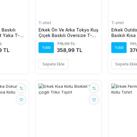
T-shirt
T-shirt
 Baskılı
Erkek Ön Ve Arka Tokyo Kuş
Erkek Outdo
et Yaka T-
Çiçek Baskılı Oversize T-
Baskılı Kısa
Shirt - Ekru
T-Shirt - Si
TL
718,99 TL
741
%50
%50
9 TL
358,99 TL
37
Sepete Ekle
Sepete Ekl