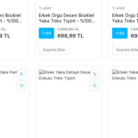
T-shirt
T-shirt
n Bisiklet
Erkek Örgü Desen Bisiklet
Erkek Örgü 
rt - %100
Yaka Triko Tişört - %100
Yaka Triko 
Pamuk Akrilik
Pamuk Akril
 TL
1.396,99 TL
1.3
%50
%50
9 TL
698,99 TL
69
Sepete Ekle
Sepete Ekl