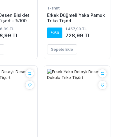
T-shirt
Desen Bisiklet
Erkek Düğmeli Yaka Pamuk
Tişört - %100
Triko Tişört
ik
96,99 TL
1.457,99 TL
%50
8,99 TL
728,99 TL
e
Sepete Ekle