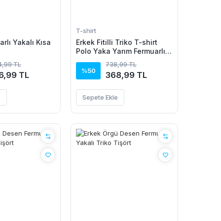
T-shirt
rlı Yakalı Kısa
Erkek Fitilli Triko T-shirt
Polo Yaka Yarım Fermuarlı
Kısa Kollu Tişört - Beyaz
94,99 TL
738,99 TL
%50
6,99 TL
368,99 TL
e
Sepete Ekle