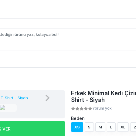
Erkek Minimal Kedi Çizim
Shirt - Siyah
Yorum yok
Beden
XS
S
M
L
XL
2
Ş VER