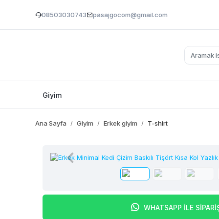
08503030743
pasajgocom@gmail.com
Giyim
Ana Sayfa
Giyim
Erkek giyim
T-shirt
WHATSAPP İLE SİPARİ