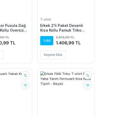
T-shirt
or Pusula Dağ
Erkek 2'li Paket Desenli
 Kollu Oversize
Kısa Kollu Pamuk Triko
yah
Tişört
,99 TL
2.814,99 TL
%50
0,99 TL
1.406,99 TL
e
Sepete Ekle