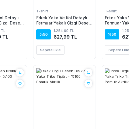
T-shirt
T-shirt
ol Detaylı
Erkek Yaka Ve Kol Detaylı
Erkek Yaka 
Çizgi Desen
Fermuar Yakalı Çizgi Desen
Fermuar Yak
 Tişört
Kısa Kollu Triko Tişört
Kısa Kollu T
 TL
1.254,99 TL
1.2
%50
%50
9 TL
627,99 TL
62
Sepete Ekle
Sepete Ekl