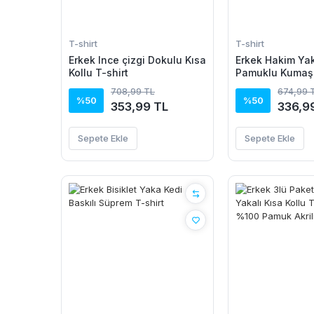
T-shirt
T-shirt
Erkek Ince çizgi Dokulu Kısa
Erkek Hakim Y
Kollu T-shirt
Pamuklu Kumaş 
Tişört
708,99 TL
674,99 
%50
%50
353,99 TL
336,9
Sepete Ekle
Sepete Ekle