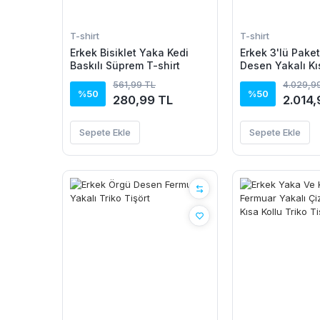
T-shirt
T-shirt
Erkek Bisiklet Yaka Kedi
Erkek 3'lü Pake
Baskılı Süprem T-shirt
Desen Yakalı Kı
Triko Tişört - 
561,99 TL
4.029,9
Akrilik
%50
%50
280,99 TL
2.014,
Sepete Ekle
Sepete Ekle