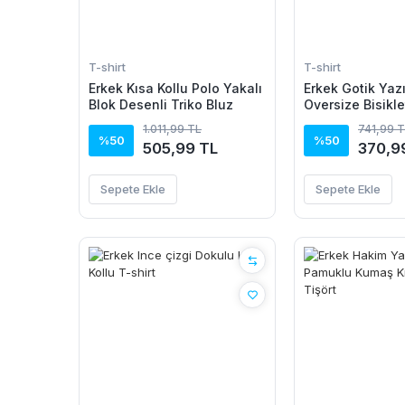
T-shirt
T-shirt
Erkek Kısa Kollu Polo Yakalı
Erkek Gotik Yazı
Blok Desenli Triko Bluz
Oversize Bisikl
Shirt - Siyah
1.011,99 TL
741,99 
%50
%50
505,99 TL
370,9
Sepete Ekle
Sepete Ekle