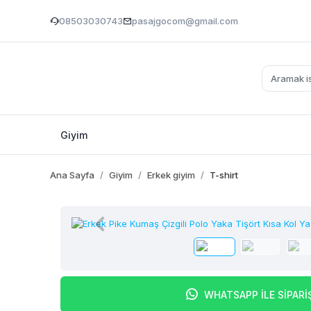
08503030743
pasajgocom@gmail.com
Giyim
Ana Sayfa
Giyim
Erkek giyim
T-shirt
WHATSAPP İLE SİPARİ