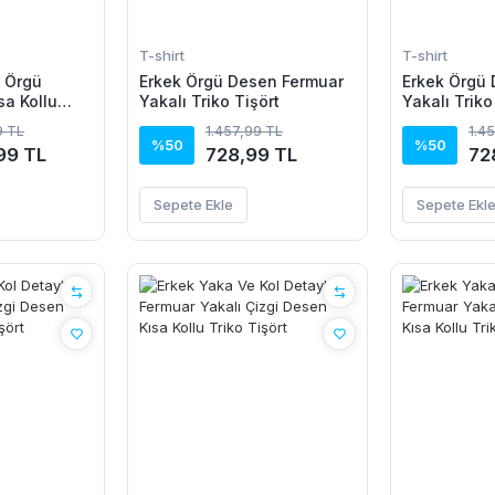
T-shirt
T-shirt
t Örgü
Erkek Örgü Desen Fermuar
Erkek Örgü
sa Kollu
Yakalı Triko Tişört
Yakalı Triko
%100 Pamuk
9 TL
1.457,99 TL
1.4
%50
%50
99 TL
728,99 TL
72
Sepete Ekle
Sepete Ekl