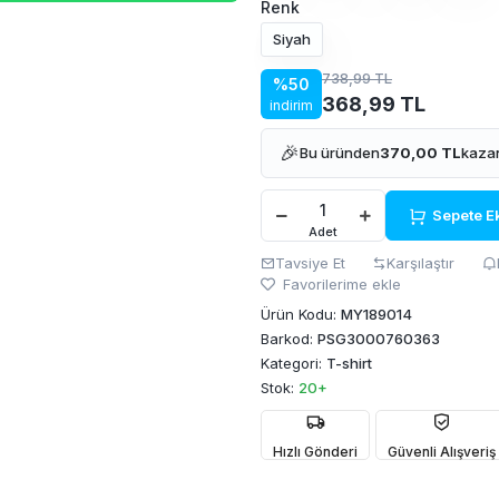
Renk
Siyah
738,99 TL
%50
368,99 TL
indirim
🎉
Bu üründen
370,00 TL
kazan
Sepete E
Adet
Tavsiye Et
Karşılaştır
Favorilerime ekle
Ürün Kodu:
MY189014
Barkod:
PSG3000760363
Kategori:
T-shirt
Stok:
20+
Hızlı Gönderi
Güvenli Alışveriş