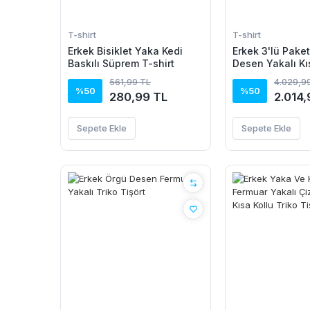
T-shirt
T-shirt
Erkek Bisiklet Yaka Kedi
Erkek 3'lü Pake
Baskılı Süprem T-shirt
Desen Yakalı Kı
Triko Tişört - 
561,99 TL
4.029,9
Akrilik
%50
%50
280,99 TL
2.014,
Sepete Ekle
Sepete Ekle