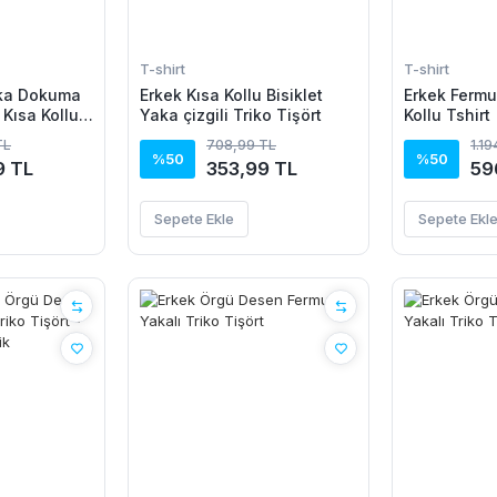
T-shirt
T-shirt
aka Dokuma
Erkek Kısa Kollu Bisiklet
Erkek Fermua
Kısa Kollu
Yaka çizgili Triko Tişört
Kollu Tshirt
TL
708,99 TL
1.1
%50
%50
9 TL
353,99 TL
59
Sepete Ekle
Sepete Ekl