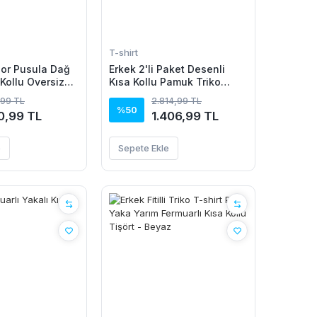
T-shirt
or Pusula Dağ
Erkek 2'li Paket Desenli
 Kollu Oversize
Kısa Kollu Pamuk Triko
yah
Tişört
,99 TL
2.814,99 TL
%50
0,99 TL
1.406,99 TL
e
Sepete Ekle