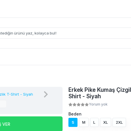
Erkek Pike Kumaş Çizgili
Shirt - Siyah
Yorum yok
Beden
S
M
L
XL
2XL
Ş VER