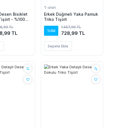
T-shirt
Desen Bisiklet
Erkek Düğmeli Yaka Pamuk
Tişört - %100
Triko Tişört
ik
96,99 TL
1.457,99 TL
%50
8,99 TL
728,99 TL
e
Sepete Ekle