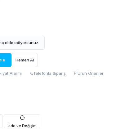
ç elde ediyorsunuz.
kle
Hemen Al
Fiyat Alarmı
Telefonla Sipariş
Ürün Önerileri
İade ve Değişim