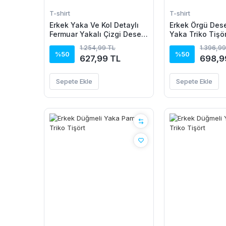
T-shirt
T-shirt
Erkek Yaka Ve Kol Detaylı
Erkek Örgü Dese
Fermuar Yakalı Çizgi Desen
Yaka Triko Tişö
Kısa Kollu Triko Tişört
Pamuk Akrilik
1.254,99 TL
1.396,99
%50
%50
627,99 TL
698,9
Sepete Ekle
Sepete Ekle