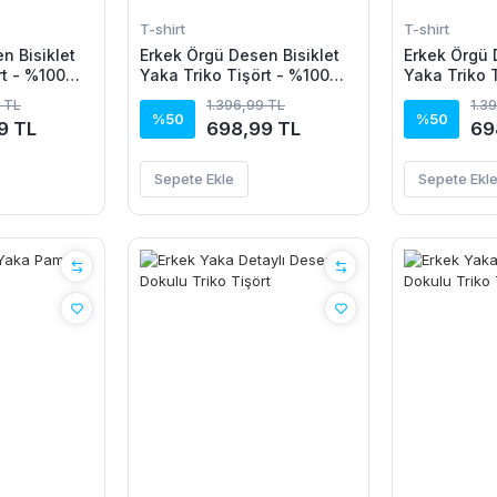
T-shirt
T-shirt
n Bisiklet
Erkek Örgü Desen Bisiklet
Erkek Örgü 
rt - %100
Yaka Triko Tişört - %100
Yaka Triko 
Pamuk Akrilik
Pamuk Akril
 TL
1.396,99 TL
1.3
%50
%50
9 TL
698,99 TL
69
Sepete Ekle
Sepete Ekl