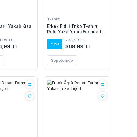
T-shirt
rlı Yakalı Kısa
Erkek Fitilli Triko T-shirt
Polo Yaka Yarım Fermuarlı
Kısa Kollu Tişört - Beyaz
94,99 TL
738,99 TL
%50
6,99 TL
368,99 TL
e
Sepete Ekle