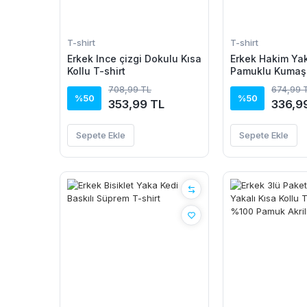
T-shirt
T-shirt
Erkek Ince çizgi Dokulu Kısa
Erkek Hakim Y
Kollu T-shirt
Pamuklu Kumaş 
Tişört
708,99 TL
674,99 
%50
%50
353,99 TL
336,9
Sepete Ekle
Sepete Ekle