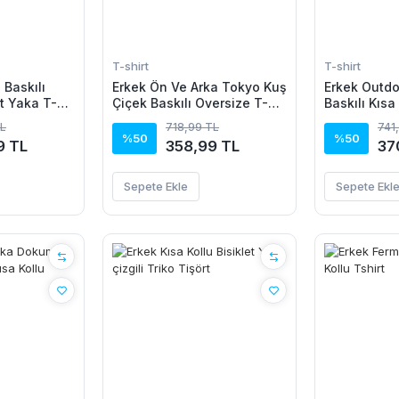
T-shirt
T-shirt
 Baskılı
Erkek Ön Ve Arka Tokyo Kuş
Erkek Outdo
et Yaka T-
Çiçek Baskılı Oversize T-
Baskılı Kısa
Shirt - Ekru
T-Shirt - Si
TL
718,99 TL
741
%50
%50
9 TL
358,99 TL
37
Sepete Ekle
Sepete Ekl