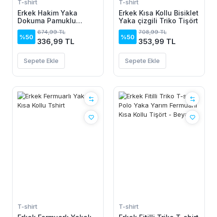
T-shirt
T-shirt
Erkek Hakim Yaka
Erkek Kısa Kollu Bisiklet
Dokuma Pamuklu
Yaka çizgili Triko Tişört
Kumaş Kısa Kollu Tişört
674,99 TL
708,99 TL
%50
%50
336,99 TL
353,99 TL
Sepete Ekle
Sepete Ekle
T-shirt
T-shirt