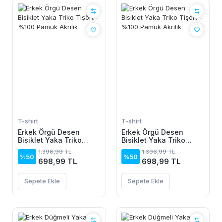
T-shirt
T-shirt
Erkek Örgü Desen
Erkek Örgü Desen
Bisiklet Yaka Triko
Bisiklet Yaka Triko
Tişört - %100 Pamuk
Tişört - %100 Pamuk
1.396,99 TL
1.396,99 TL
Akrilik
Akrilik
%50
%50
698,99 TL
698,99 TL
Sepete Ekle
Sepete Ekle