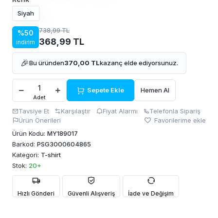
Siyah
738,99 TL
%50
368,99 TL
indirim
🎉
Bu üründen
370,00 TL
kazanç elde ediyorsunuz.
Sepete Ekle
Hemen Al
Adet
Tavsiye Et
Karşılaştır
Fiyat Alarmı
Telefonla Sipariş
Ürün Önerileri
Favorilerime ekle
Ürün Kodu:
MY189017
Barkod:
PSG3000604865
Kategori:
T-shirt
Stok:
20+
Hızlı Gönderi
Güvenli Alışveriş
İade ve Değişim