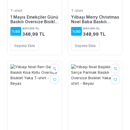
T-shirt
T-shirt
1 Mayıs Emekçiler Günü
Yılbaşı Merry Christmas
Baskılı Oversize Bisiklet
Noel Baba Baskılı
Yaka T-shirt - Beyaz
Oversize Bisiklet Yaka
697,99 TL
697,99 TL
T-shirt - Siyah
%50
%50
348,99 TL
348,99 TL
Sepete Ekle
Sepete Ekle