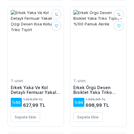
T-shirt
T-shirt
Erkek Yaka Ve Kol
Erkek Örgü Desen
Detaylı Fermuar Yakalı
Bisiklet Yaka Triko
Çizgi Desen Kısa Kollu
Tişört - %100 Pamuk
1.254,99 TL
1.396,99 TL
Triko Tişört
Akrilik
%50
%50
627,99 TL
698,99 TL
Sepete Ekle
Sepete Ekle