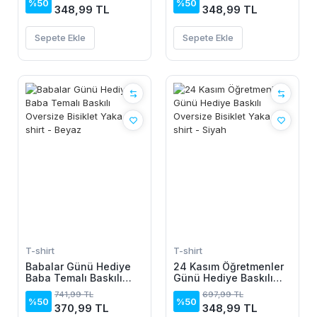
T-shirt - Siyah
T-shirt - Beyaz
%50
%50
348,99 TL
348,99 TL
Sepete Ekle
Sepete Ekle
T-shirt
T-shirt
Babalar Günü Hediye
24 Kasım Öğretmenler
Baba Temalı Baskılı
Günü Hediye Baskılı
Oversize Bisiklet Yaka
Oversize Bisiklet Yaka
741,99 TL
697,99 TL
T-shirt - Beyaz
T-shirt - Siyah
%50
%50
370,99 TL
348,99 TL