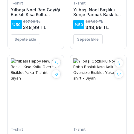
T-shirt
T-shirt
Yılbaşı Noel Ren Geyiği
Yılbaşı Noel Başlıklı
Baskılı Kısa Kollu
Serçe Parmak Baskılı
Oversize Bisiklet Yaka
Oversize Bisiklet Yaka
697,99 TL
697,99 TL
T-shirt - Beyaz
T-shirt - Beyaz
%50
%50
348,99 TL
348,99 TL
Sepete Ekle
Sepete Ekle
T-shirt
T-shirt