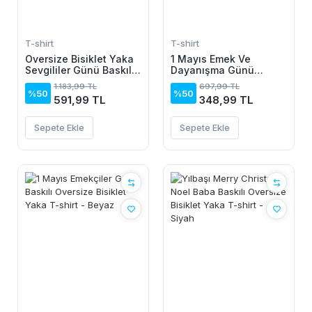
T-shirt
T-shirt
Oversize Bisiklet Yaka
1 Mayıs Emek Ve
Sevgililer Günü Baskılı
Dayanışma Günü
Sweatshirt - Beyaz
Baskılı Oversize Bisiklet
1.183,99 TL
697,99 TL
Yaka T-shirt - Beyaz
%50
%50
591,99 TL
348,99 TL
Sepete Ekle
Sepete Ekle