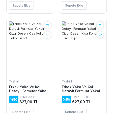
Sepete Ekle
Sepete Ekle
T-shirt
T-shirt
Erkek Yaka Ve Kol
Erkek Yaka Ve Kol
Detaylı Fermuar Yakalı
Detaylı Fermuar Yakalı
Çizgi Desen Kısa Kollu
Çizgi Desen Kısa Kollu
1.254,99 TL
1.254,99 TL
Triko Tişört
Triko Tişört
%50
%50
627,99 TL
627,99 TL
Sepete Ekle
Sepete Ekle