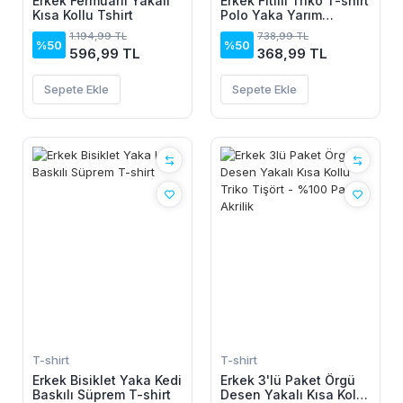
Erkek Fermuarlı Yakalı
Erkek Fitilli Triko T-shirt
Kısa Kollu Tshirt
Polo Yaka Yarım
Fermuarlı Kısa Kollu
1.194,99 TL
738,99 TL
Tişört - Beyaz
%50
%50
596,99 TL
368,99 TL
Sepete Ekle
Sepete Ekle
T-shirt
T-shirt
Erkek Bisiklet Yaka Kedi
Erkek 3'lü Paket Örgü
Baskılı Süprem T-shirt
Desen Yakalı Kısa Kollu