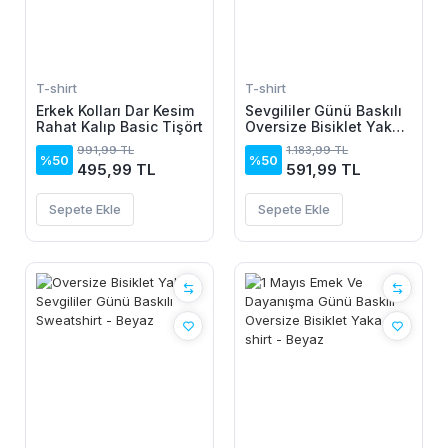
T-shirt
T-shirt
Erkek Kolları Dar Kesim
Sevgililer Günü Baskılı
Rahat Kalıp Basic Tişört
Oversize Bisiklet Yaka
Sweatshirt - Beyaz
991,99 TL
1.183,99 TL
%50
%50
495,99 TL
591,99 TL
Sepete Ekle
Sepete Ekle