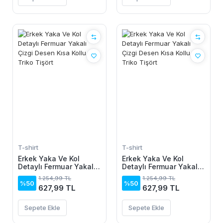
T-shirt
T-shirt
Erkek Yaka Ve Kol
Erkek Yaka Ve Kol
Detaylı Fermuar Yakalı
Detaylı Fermuar Yakalı
Çizgi Desen Kısa Kollu
Çizgi Desen Kısa Kollu
1.254,99 TL
1.254,99 TL
Triko Tişört
Triko Tişört
%50
%50
627,99 TL
627,99 TL
Sepete Ekle
Sepete Ekle