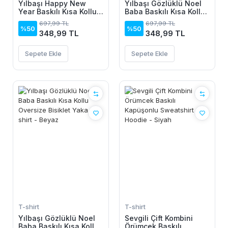
Yılbaşı Happy New
Yılbaşı Gözlüklü Noel
Year Baskılı Kısa Kollu
Baba Baskılı Kısa Kollu
Oversize Bisiklet Yaka
Oversize Bisiklet Yaka
697,99 TL
697,99 TL
T-shirt - Siyah
T-shirt - Siyah
%50
%50
348,99 TL
348,99 TL
Sepete Ekle
Sepete Ekle
T-shirt
T-shirt
Yılbaşı Gözlüklü Noel
Sevgili Çift Kombini
Baba Baskılı Kısa Kollu
Örümcek Baskılı