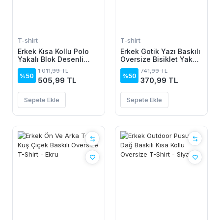
T-shirt
T-shirt
Erkek Kısa Kollu Polo
Erkek Gotik Yazı Baskılı
Yakalı Blok Desenli
Oversize Bisiklet Yaka
Triko Bluz
T-Shirt - Siyah
1.011,99 TL
741,99 TL
%50
%50
505,99 TL
370,99 TL
Sepete Ekle
Sepete Ekle