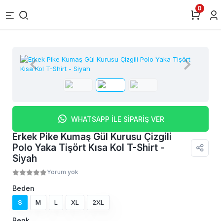
0
WHATSAPP İLE SİPARİŞ VER
Erkek Pike Kumaş Gül Kurusu Çizgili
Polo Yaka Tişört Kısa Kol T-Shirt -
Siyah
Yorum yok
Beden
S
M
L
XL
2XL
Renk