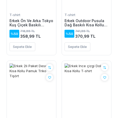
T-shirt
T-shirt
Erkek Ön Ve Arka Tokyo
Erkek Outdoor Pusula
Kuş Çiçek Baskılı
Dağ Baskılı Kısa Kollu
Oversize T-Shirt - Ekru
Oversize T-Shirt -
718,99 TL
741,99 TL
Siyah
%50
%50
358,99 TL
370,99 TL
Sepete Ekle
Sepete Ekle