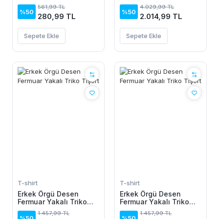
Triko Tişört - %100
561,99 TL
4.029,99 TL
Pamuk Akrilik
%50
%50
280,99 TL
2.014,99 TL
Sepete Ekle
Sepete Ekle
T-shirt
T-shirt
Erkek Örgü Desen
Erkek Örgü Desen
Fermuar Yakalı Triko
Fermuar Yakalı Triko
Tişört
Tişört
1.457,99 TL
1.457,99 TL
%50
%50