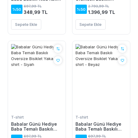
Oversize Bisiklet Yaka
Kapüşonlu Sweatshirt
697,99 TL
2.793,99 TL
T-shirt - Beyaz
Hoodie - Siyah
%50
%50
348,99 TL
1.396,99 TL
Sepete Ekle
Sepete Ekle
T-shirt
T-shirt
Babalar Günü Hediye
Babalar Günü Hediye
Baba Temalı Baskılı
Baba Temalı Baskılı
Oversize Bisiklet Yaka
Oversize Bisiklet Yaka
697,99 TL
697,99 TL