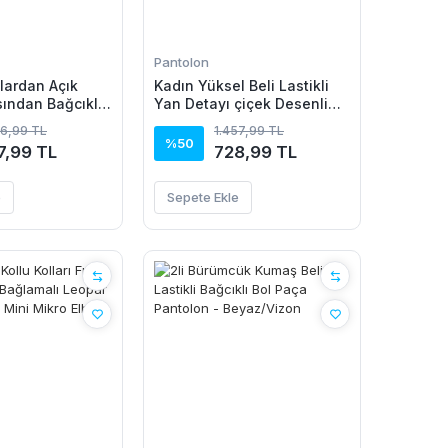
Pantolon
lardan Açık
Kadın Yüksel Beli Lastikli
ından Bağcıklı
Yan Detayı çiçek Desenli
i Kısa Süprem
Pantolon
56,99 TL
1.457,99 TL
%50
7,99 TL
728,99 TL
e
Sepete Ekle