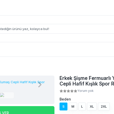
Erkek Şişme Fermuarlı Y
Cepli Hafif Kışlık Spor 
Yorum yok
Beden
S
M
L
XL
2XL
Ş VER