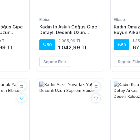
Elbise
Elbise
 Göğüs Gipe
Kadın Ip Askılı Göğüs Gipe
Kadın Omuz
 Uzun
Detaylı Desenli Uzun
Boyun Arkas
Süprem Elbise
Beli Lastikl
9 TL
2.085,99 TL
1.3
Elbise
%50
%50
99 TL
1.042,99 TL
67
Sepete Ekle
Sepete Ekl