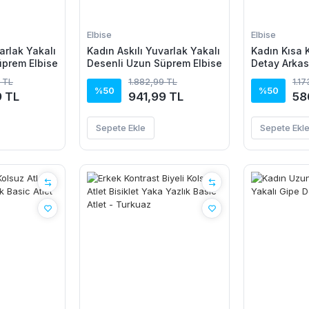
Elbise
Elbise
arlak Yakalı
Kadın Askılı Yuvarlak Yakalı
Kadın Kısa Ko
üprem Elbise
Desenli Uzun Süprem Elbise
Detay Arkas
Leopar Dese
 TL
1.882,99 TL
1.1
Mikro Elbis
%50
%50
9 TL
941,99 TL
58
Sepete Ekle
Sepete Ekl