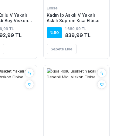
Elbise
ollu V Yakalı
Kadın Ip Askılı V Yakalı
idi Boy Viskon
Askılı Süprem Kısa Elbise
86,99 TL
1.680,99 TL
%50
092,99 TL
839,99 TL
e
Sepete Ekle