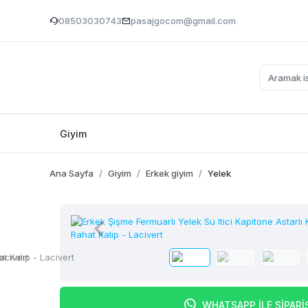
08503030743
pasajgocom@gmail.com
Giyim
Ana Sayfa
Giyim
Erkek giyim
Yelek
WHATSAPP İLE SİPARİ