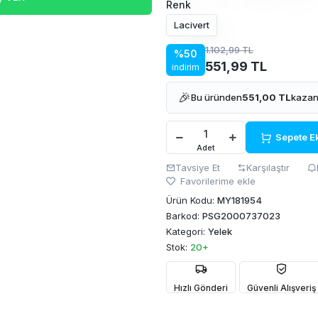
Renk
Lacivert
1.102,99 TL
%50
551,99 TL
indirim
🎉
Bu üründen
551,00 TL
kazan
Sepete E
Adet
Tavsiye Et
Karşılaştır
Favorilerime ekle
Ürün Kodu:
MY181954
Barkod:
PSG2000737023
Kategori:
Yelek
Stok:
20+
Hızlı Gönderi
Güvenli Alışveriş