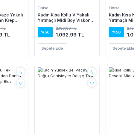
Elbise
Elbise
vaze Yakalı
Kadın Kısa Kollu V Yakalı
Kadın Kısa K
an Krep
Yırtmaçlı Midi Boy Viskon
Yırtmaçlı M
Elbise
Elbise
 TL
2.186,99 TL
2.1
%50
%50
9 TL
1.092,99 TL
1.
Sepete Ekle
Sepete Ekl