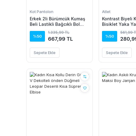
Kot Pantolon
Atlet
Erkek 2li Bürümcük Kumaş
Kontrast Biyeli 
Beli Lastikli Bağcıklı Bol
Bisiklet Yaka Ya
Paça Pantolon -
Atlet - Turkuaz
1.335,99 TL
561,99 
Beyaz/Vizon
%50
%50
667,99 TL
280,9
Sepete Ekle
Sepete Ekle