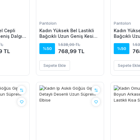
Pantolon
Pantolon
l Cepli
Kadın Yüksek Bel Lastikli
Kadın Yüksek
eniş Dalgıç
Bağcıklı Uzun Geniş Kesim
Bağcıklı Uz
Detaylı Krinkıl Pantolon
Detaylı Krin
TL
1.538,99 TL
1.5
%50
%50
9 TL
768,99 TL
76
Sepete Ekle
Sepete Ekl