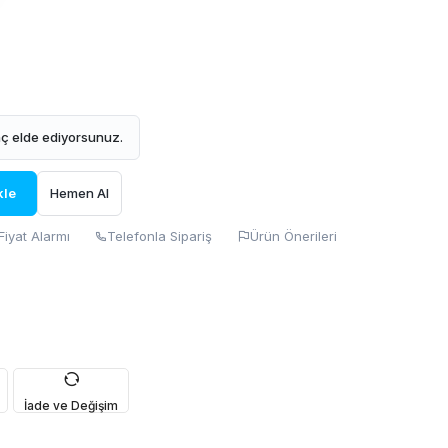
ç elde ediyorsunuz.
kle
Hemen Al
Fiyat Alarmı
Telefonla Sipariş
Ürün Önerileri
İade ve Değişim