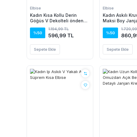
Elbise
Elbise
Kadın Kısa Kollu Derin
Kadın Askılı Kru
Göğüs V Dekolteli önden
Maksi Boy Janj
Düğmeli Leopar Desenli
Elbise
1.194,99 TL
1.720,99
Kısa Süprem Elbise
%50
%50
596,99 TL
860,9
Sepete Ekle
Sepete Ekle