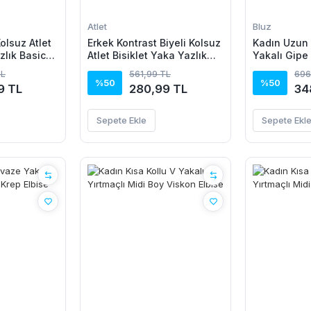
Atlet
Bluz
Kolsuz Atlet
Erkek Kontrast Biyeli Kolsuz
Kadın Uzun 
zlık Basic
Atlet Bisiklet Yaka Yazlık
Yakalı Gipe
Basic Atlet - Turkuaz
Bluz
TL
561,99 TL
696
%50
%50
9 TL
280,99 TL
34
Sepete Ekle
Sepete Ekl