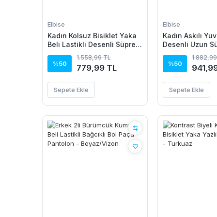
Elbise
Elbise
Kadın Kolsuz Bisiklet Yaka
Kadın Askılı Yuv
Beli Lastikli Desenli Süprem
Desenli Uzun S
Elbise
1.558,99 TL
1.882,99
%50
%50
779,99 TL
941,9
Sepete Ekle
Sepete Ekle