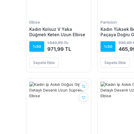
Elbise
Pantolon
Kadın Kolsuz V Yaka
Kadın Yüksek Be
Düğmeli Keten Uzun Elbise
Paçaya Doğru G
Pantolon
1.943,99 TL
930,99 
%50
%50
971,99 TL
465,9
Sepete Ekle
Sepete Ekle