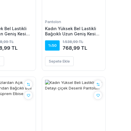
Pantolon
 Bel Lastikli
Kadın Yüksek Bel Lastikli
un Geniş Kesim
Bağcıklı Uzun Geniş Kesim
kıl Pantolon
Detaylı Krinkıl Pantolon
38,99 TL
1.538,99 TL
%50
8,99 TL
768,99 TL
e
Sepete Ekle