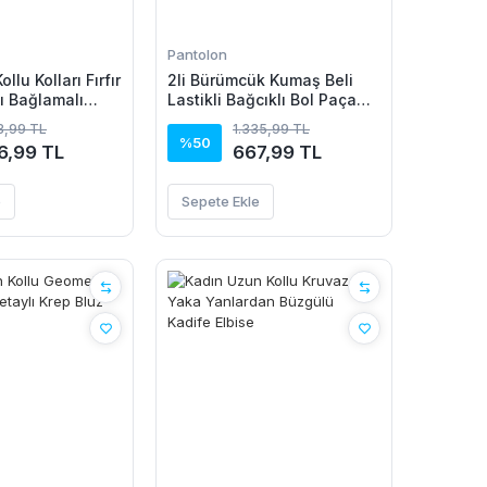
Pantolon
llu Kolları Fırfır
2li Bürümcük Kumaş Beli
ı Bağlamalı
Lastikli Bağcıklı Bol Paça
n Kolsuz Mini
Pantolon - Beyaz/Vizon
73,99 TL
1.335,99 TL
e
%50
6,99 TL
667,99 TL
e
Sepete Ekle