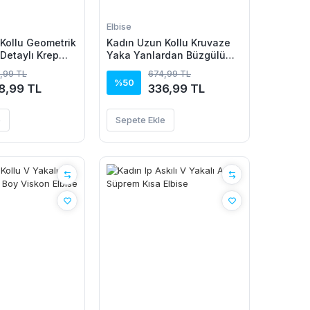
Elbise
Kollu Geometrik
Kadın Uzun Kollu Kruvaze
 Detaylı Krep
Yaka Yanlardan Büzgülü
Kadife Elbise
,99 TL
674,99 TL
%50
8,99 TL
336,99 TL
e
Sepete Ekle