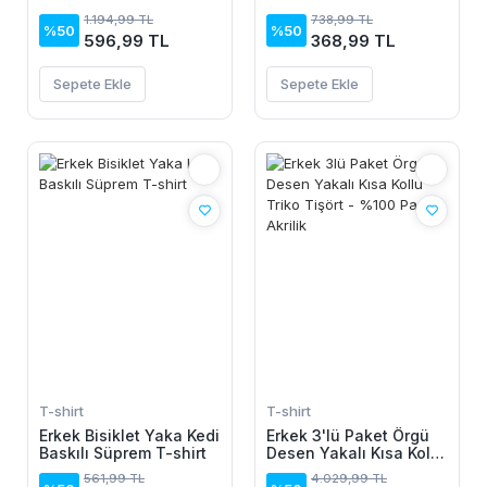
Fermuarlı Kısa Kollu
1.194,99 TL
738,99 TL
Tişört - Beyaz
%50
%50
596,99 TL
368,99 TL
Sepete Ekle
Sepete Ekle
T-shirt
T-shirt
Erkek Bisiklet Yaka Kedi
Erkek 3'lü Paket Örgü
Baskılı Süprem T-shirt
Desen Yakalı Kısa Kollu
Triko Tişört - %100
561,99 TL
4.029,99 TL