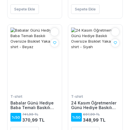
Sepete Ekle
Sepete Ekle
T-shirt
T-shirt
Babalar Günü Hediye
24 Kasım Öğretmenler
Baba Temalı Baskılı
Günü Hediye Baskılı
Oversize Bisiklet Yaka
Oversize Bisiklet Yaka
741,99 TL
697,99 TL
T-shirt - Beyaz
T-shirt - Siyah
%50
%50
370,99 TL
348,99 TL