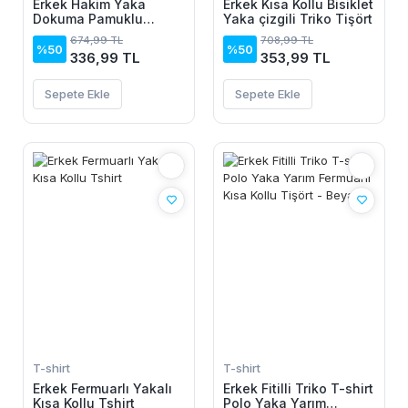
Erkek Hakim Yaka
Erkek Kısa Kollu Bisiklet
Dokuma Pamuklu
Yaka çizgili Triko Tişört
Kumaş Kısa Kollu Tişört
674,99 TL
708,99 TL
%50
%50
336,99 TL
353,99 TL
Sepete Ekle
Sepete Ekle
T-shirt
T-shirt
Erkek Fermuarlı Yakalı
Erkek Fitilli Triko T-shirt
Kısa Kollu Tshirt
Polo Yaka Yarım