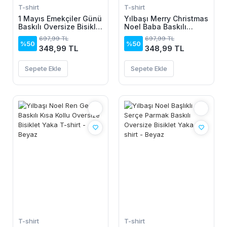
T-shirt
T-shirt
1 Mayıs Emekçiler Günü
Yılbaşı Merry Christmas
Baskılı Oversize Bisiklet
Noel Baba Baskılı
Yaka T-shirt - Beyaz
Oversize Bisiklet Yaka
697,99 TL
697,99 TL
T-shirt - Siyah
%50
%50
348,99 TL
348,99 TL
Sepete Ekle
Sepete Ekle
T-shirt
T-shirt