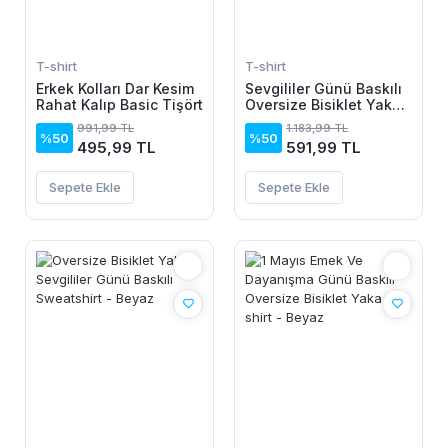
T-shirt
T-shirt
Erkek Kolları Dar Kesim
Sevgililer Günü Baskılı
Rahat Kalıp Basic Tişört
Oversize Bisiklet Yaka
Sweatshirt - Beyaz
991,99 TL
1.183,99 TL
%50
%50
495,99 TL
591,99 TL
Sepete Ekle
Sepete Ekle