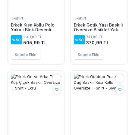
T-shirt
T-shirt
Erkek Kısa Kollu Polo
Erkek Gotik Yazı Baskılı
Yakalı Blok Desenli
Oversize Bisiklet Yaka
Triko Bluz
T-Shirt - Siyah
1.011,99 TL
741,99 TL
%50
%50
505,99 TL
370,99 TL
Sepete Ekle
Sepete Ekle