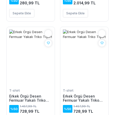
Pamuk Akrilik
%50
%50
280,99 TL
2.014,99 TL
Sepete Ekle
Sepete Ekle
T-shirt
T-shirt
Erkek Örgü Desen
Erkek Örgü Desen
Fermuar Yakalı Triko
Fermuar Yakalı Triko
Tişört
Tişört
1.457,99 TL
1.457,99 TL
%50
%50
728,99 TL
728,99 TL