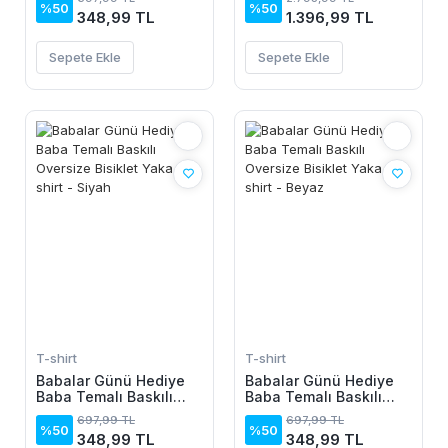
T-shirt - Beyaz
Hoodie - Siyah
%50
%50
348,99 TL
1.396,99 TL
Sepete Ekle
Sepete Ekle
T-shirt
T-shirt
Babalar Günü Hediye
Babalar Günü Hediye
Baba Temalı Baskılı
Baba Temalı Baskılı
Oversize Bisiklet Yaka
Oversize Bisiklet Yaka
697,99 TL
697,99 TL
T-shirt - Siyah
T-shirt - Beyaz
%50
%50
348,99 TL
348,99 TL