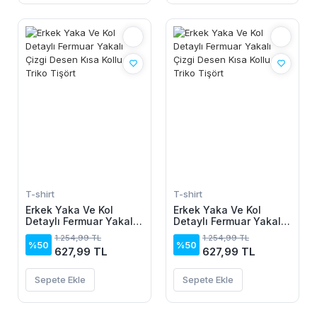
T-shirt
T-shirt
Erkek Yaka Ve Kol
Erkek Yaka Ve Kol
Detaylı Fermuar Yakalı
Detaylı Fermuar Yakalı
Çizgi Desen Kısa Kollu
Çizgi Desen Kısa Kollu
1.254,99 TL
1.254,99 TL
Triko Tişört
Triko Tişört
%50
%50
627,99 TL
627,99 TL
Sepete Ekle
Sepete Ekle