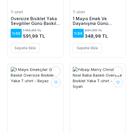
T-shirt
T-shirt
Oversize Bisiklet Yaka
1 Mayıs Emek Ve
Sevgililer Günü Baskılı
Dayanışma Günü
Sweatshirt - Beyaz
Baskılı Oversize Bisiklet
1.183,99 TL
697,99 TL
Yaka T-shirt - Beyaz
%50
%50
591,99 TL
348,99 TL
Sepete Ekle
Sepete Ekle