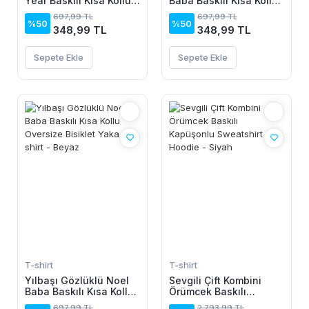
Year Baskılı Kısa Kollu
Baba Baskılı Kısa Kollu
Oversize Bisiklet Yaka
Oversize Bisiklet Yaka
697,99 TL
697,99 TL
T-shirt - Siyah
T-shirt - Siyah
%50
%50
348,99 TL
348,99 TL
Sepete Ekle
Sepete Ekle
T-shirt
T-shirt
Yılbaşı Gözlüklü Noel
Sevgili Çift Kombini
Baba Baskılı Kısa Kollu
Örümcek Baskılı
Oversize Bisiklet Yaka
Kapüşonlu Sweatshirt
697,99 TL
2.793,99 TL