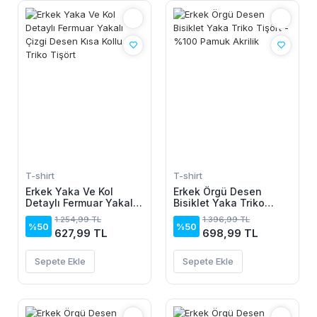
T-shirt
T-shirt
Erkek Yaka Ve Kol
Erkek Örgü Desen
Detaylı Fermuar Yakalı
Bisiklet Yaka Triko
Çizgi Desen Kısa Kollu
Tişört - %100 Pamuk
1.254,99 TL
1.396,99 TL
Triko Tişört
Akrilik
%50
%50
627,99 TL
698,99 TL
Sepete Ekle
Sepete Ekle