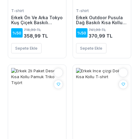
T-shirt
T-shirt
Erkek Ön Ve Arka Tokyo
Erkek Outdoor Pusula
Kuş Çiçek Baskılı
Dağ Baskılı Kısa Kollu
Oversize T-Shirt - Ekru
Oversize T-Shirt -
718,99 TL
741,99 TL
Siyah
%50
%50
358,99 TL
370,99 TL
Sepete Ekle
Sepete Ekle