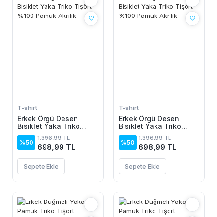
T-shirt
T-shirt
Erkek Örgü Desen
Erkek Örgü Desen
Bisiklet Yaka Triko
Bisiklet Yaka Triko
Tişört - %100 Pamuk
Tişört - %100 Pamuk
1.396,99 TL
1.396,99 TL
Akrilik
Akrilik
%50
%50
698,99 TL
698,99 TL
Sepete Ekle
Sepete Ekle