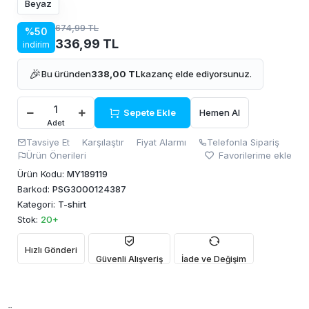
Beyaz
674,99 TL
%50
336,99 TL
indirim
🎉
Bu üründen
338,00 TL
kazanç elde ediyorsunuz.
Sepete Ekle
Hemen Al
Adet
Tavsiye Et
Karşılaştır
Fiyat Alarmı
Telefonla Sipariş
Ürün Önerileri
Favorilerime ekle
Ürün Kodu:
MY189119
Barkod:
PSG3000124387
Kategori:
T-shirt
Stok:
20+
Hızlı Gönderi
Güvenli Alışveriş
İade ve Değişim