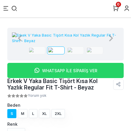
0
WHATSAPP İLE SİPARİŞ VER
Erkek V Yaka Basic Tişört Kısa Kol
Yazlık Regular Fit T-Shirt - Beyaz
Yorum yok
Beden
S
M
L
XL
2XL
Renk