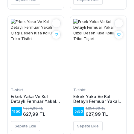
T-shirt
T-shirt
Erkek Yaka Ve Kol
Erkek Yaka Ve Kol
Detaylı Fermuar Yakalı
Detaylı Fermuar Yakalı
Çizgi Desen Kısa Kollu
Çizgi Desen Kısa Kollu
1.254,99 TL
1.254,99 TL
Triko Tişört
Triko Tişört
%50
%50
627,99 TL
627,99 TL
Sepete Ekle
Sepete Ekle