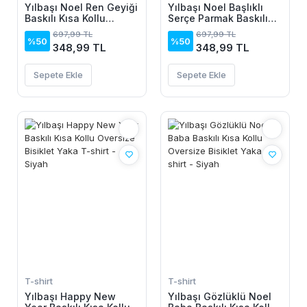
Yılbaşı Noel Ren Geyiği
Yılbaşı Noel Başlıklı
Baskılı Kısa Kollu
Serçe Parmak Baskılı
Oversize Bisiklet Yaka
Oversize Bisiklet Yaka
697,99 TL
697,99 TL
T-shirt - Beyaz
T-shirt - Beyaz
%50
%50
348,99 TL
348,99 TL
Sepete Ekle
Sepete Ekle
T-shirt
T-shirt
Yılbaşı Happy New
Yılbaşı Gözlüklü Noel