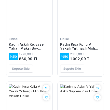
Elbise
Elbise
Kadın Askılı Kruvaze
Kadın Kısa Kollu V
Yakalı Maksi Boy
Yakalı Yırtmaçlı Midi
Janjan Krep Elbise
Boy Viskon Elbise
1.720,99 TL
2.186,99 TL
%50
%50
860,99 TL
1.092,99 TL
Sepete Ekle
Sepete Ekle