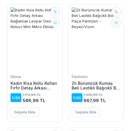
Elbise
Pantolon
Kadın Kısa Kollu Kolları
2li Bürümcük Kumaş
Fırfır Detay Arkası
Beli Lastikli Bağcıklı Bol
Bağlamalı Leopar
Paça Pantolon -
1.173,99 TL
1.335,99 TL
Desen Kolsuz Mini
Beyaz/Vizon
%50
%50
586,99 TL
667,99 TL
Mikro Elbise
Sepete Ekle
Sepete Ekle