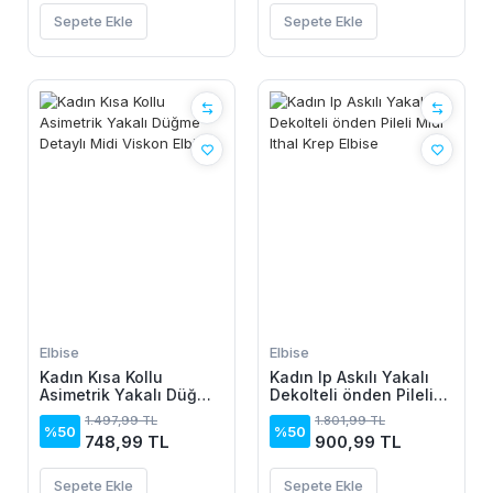
Sepete Ekle
Sepete Ekle
Elbise
Elbise
Kadın Kısa Kollu
Kadın Ip Askılı Yakalı
Asimetrik Yakalı Düğme
Dekolteli önden Pileli
Detaylı Midi Viskon
Midi Ithal Krep Elbise
1.497,99 TL
1.801,99 TL
Elbise
%50
%50
748,99 TL
900,99 TL
Sepete Ekle
Sepete Ekle