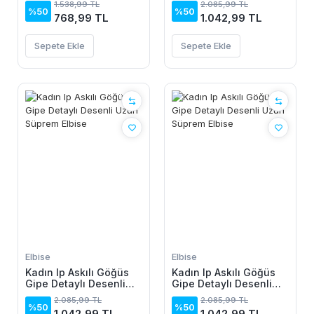
1.538,99 TL
2.085,99 TL
Krinkıl Pantolon
%50
%50
768,99 TL
1.042,99 TL
Sepete Ekle
Sepete Ekle
Elbise
Elbise
Kadın Ip Askılı Göğüs
Kadın Ip Askılı Göğüs
Gipe Detaylı Desenli
Gipe Detaylı Desenli
Uzun Süprem Elbise
Uzun Süprem Elbise
2.085,99 TL
2.085,99 TL
%50
%50
1.042,99 TL
1.042,99 TL