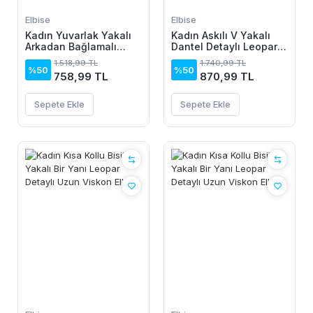
Elbise
Elbise
Kadın Yuvarlak Yakalı
Kadın Askılı V Yakalı
Arkadan Bağlamalı
Dantel Detaylı Leopar
Düğme Detaylı
Desenli Süprem Atlet
1.518,99 TL
1.740,99 TL
Asimetrik Kesim Detaylı
Ve şort Ikili Takım
%50
%50
758,99 TL
870,99 TL
Kısa Viskon Elbise
Sepete Ekle
Sepete Ekle