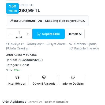
561,99 TL
%50
280,99 TL
indirim
🎉
Bu üründen
281,00 TL
kazanç elde ediyorsunuz.
Sepete Ekle
Hemen Al
Adet
Tavsiye Et
Karşılaştır
Fiyat Alarmı
Telefonla Sipariş
Ürün Önerileri
Favorilerime ekle
Ürün Kodu:
MY97366
Barkod:
PSG2000232597
Kategori:
T-shirt
Stok:
20+
Hızlı Gönderi
Güvenli Alışveriş
İade ve Değişim
Ürün Açıklaması
Garanti ve Teslimat
Yorumlar