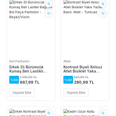
Kot Pantolon
Atlet
Erkek 2li Bürümcük
Kontrast Biyeli Kolsuz
Kumaş Beli Lastikli
Atlet Bisiklet Yaka
Bağcıklı Bol Paça
Yazlık Basic Atlet -
1.335,99 TL
561,99 TL
Pantolon - Beyaz/Vizon
Turkuaz
%50
%50
667,99 TL
280,99 TL
Sepete Ekle
Sepete Ekle