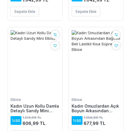
Sepete Ekle
Sepete Ekle
Elbise
Elbise
Kadın Uzun Kollu Damla
Kadın Omuzlardan Açık
Detaylı Sandy Mini
Boyun Arkasından
Elbise
Bağcıklı Beli Lastikli
1.214,99 TL
1.356,99 TL
Kısa Süprem Elbise
%50
%50
606,99 TL
677,99 TL