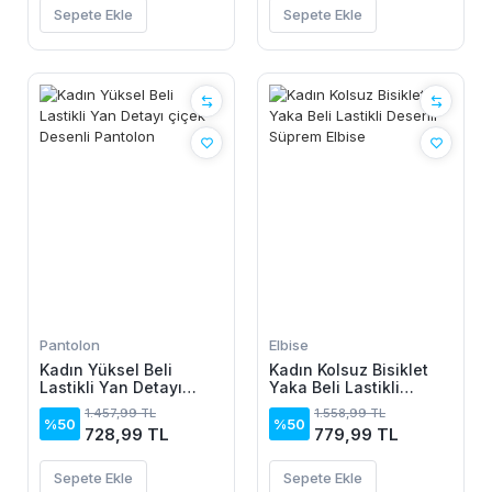
Sepete Ekle
Sepete Ekle
Pantolon
Elbise
Kadın Yüksel Beli
Kadın Kolsuz Bisiklet
Lastikli Yan Detayı
Yaka Beli Lastikli
çiçek Desenli Pantolon
Desenli Süprem Elbise
1.457,99 TL
1.558,99 TL
%50
%50
728,99 TL
779,99 TL
Sepete Ekle
Sepete Ekle