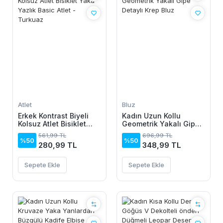
Atlet
Bluz
Erkek Kontrast Biyeli
Kadın Uzun Kollu
Kolsuz Atlet Bisiklet
Geometrik Yakalı Gipe
Yaka Yazlık Basic Atlet
Detaylı Krep Bluz
561,99 TL
696,99 TL
- Turkuaz
%50
%50
280,99 TL
348,99 TL
Sepete Ekle
Sepete Ekle