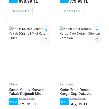
698,99 TL
779,99 TL
Sepete Ekle
Sepete Ekle
Elbise
Pantolon
Kadın Kolsuz Kruvaze
Kadın Etnik Desen
Yakalı Düğmeli Midi
Kargo Cep Detaylı
Keten Elbise
Süprem Pantolon
1.558,99 TL
1.376,99 TL
%50
%50
779,99 TL
687,99 TL