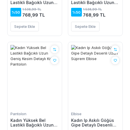
Lastikli Bağcıklı Uzun
Lastikli Bağcıklı Uzun
Geniş Kesim Detaylı
Geniş Kesim Detaylı
1.538,99 TL
1.538,99 TL
Krinkıl Pantolon
Krinkıl Pantolon
%50
%50
768,99 TL
768,99 TL
Sepete Ekle
Sepete Ekle
Pantolon
Elbise
Kadın Yüksek Bel
Kadın Ip Askılı Göğüs
Lastikli Bağcıklı Uzun
Gipe Detaylı Desenli
Geniş Kesim Detaylı
Uzun Süprem Elbise