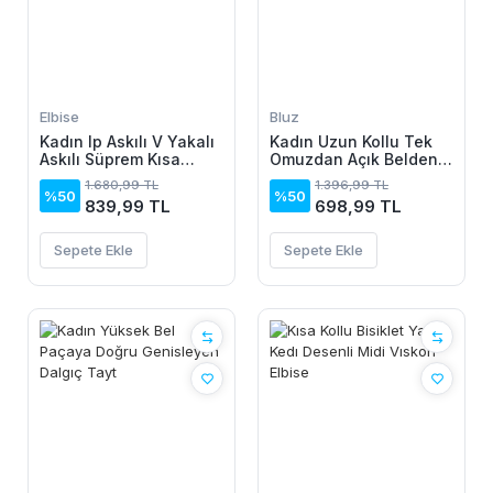
Elbise
Bluz
Kadın Ip Askılı V Yakalı
Kadın Uzun Kollu Tek
Askılı Süprem Kısa
Omuzdan Açık Belden
Elbise
Dantel Detaylı Janjan
1.680,99 TL
1.396,99 TL
Krep Bluz
%50
%50
839,99 TL
698,99 TL
Sepete Ekle
Sepete Ekle