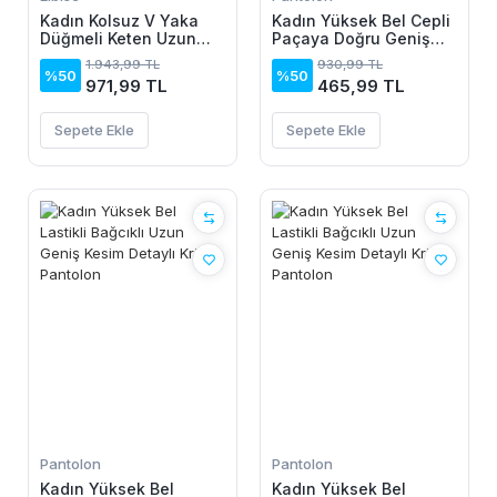
Kadın Kolsuz V Yaka
Kadın Yüksek Bel Cepli
Düğmeli Keten Uzun
Paçaya Doğru Geniş
Elbise
Dalgıç Pantolon
1.943,99 TL
930,99 TL
%50
%50
971,99 TL
465,99 TL
Sepete Ekle
Sepete Ekle
Pantolon
Pantolon
Kadın Yüksek Bel
Kadın Yüksek Bel