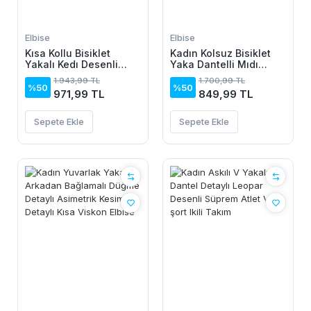
Elbise
Elbise
Kısa Kollu Bisiklet
Kadın Kolsuz Bisiklet
Yakalı Kedı Desenli
Yaka Dantelli Mıdı
Midi Vıskon Elbise
Janjan Krep Elbise
1.943,99 TL
1.700,99 TL
%50
%50
971,99 TL
849,99 TL
Sepete Ekle
Sepete Ekle