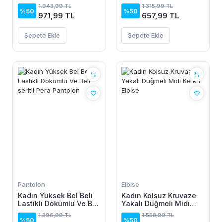
Elbise
Elbise
1.943,99 TL
1.315,99 TL
%50
%50
971,99 TL
657,99 TL
Sepete Ekle
Sepete Ekle
Pantolon
Elbise
Kadın Yüksek Bel Beli
Kadın Kolsuz Kruvaze
Lastikli Dökümlü Ve Beli
Yakalı Düğmeli Midi
şeritli Pera Pantolon
Keten Elbise
1.396,99 TL
1.558,99 TL
%50
%50