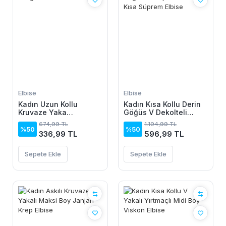
Elbise
Elbise
Kadın Uzun Kollu
Kadın Kısa Kollu Derin
Kruvaze Yaka
Göğüs V Dekolteli
Yanlardan Büzgülü
önden Düğmeli Leopar
674,99 TL
1.194,99 TL
Kadife Elbise
Desenli Kısa Süprem
%50
%50
336,99 TL
596,99 TL
Elbise
Sepete Ekle
Sepete Ekle