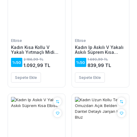
Elbise
Elbise
Kadın Kısa Kollu V
Kadın Ip Askılı V Yakalı
Yakalı Yırtmaçlı Midi
Askılı Süprem Kısa
Boy Viskon Elbise
Elbise
2.186,99 TL
1.680,99 TL
%50
%50
1.092,99 TL
839,99 TL
Sepete Ekle
Sepete Ekle