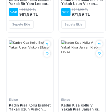
Yakalı Bir Yanı Leopar
Yakalı Uzun Viskon
Detaylı Uzun Viskon
Elbise
1.963,99 TL
1.943,99 TL
Elbise
%50
%50
981,99 TL
971,99 TL
Sepete Ekle
Sepete Ekle
Elbise
Elbise
Kadın Kısa Kollu Bisiklet
Kadın Kısa Kollu V
Yakalı Uzun Viskon
Yakalı Kısa Janjan Krep