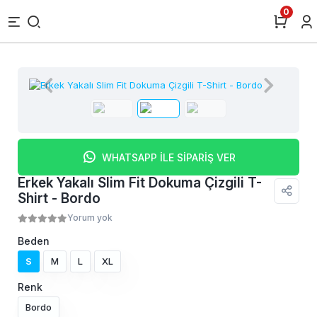
0
WHATSAPP İLE SİPARİŞ VER
Erkek Yakalı Slim Fit Dokuma Çizgili T-
Shirt - Bordo
Yorum yok
Beden
S
M
L
XL
Renk
Bordo