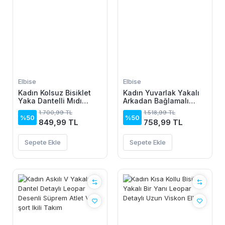
Elbise
Elbise
Kadın Kolsuz Bisiklet
Kadın Yuvarlak Yakalı
Yaka Dantelli Mıdı
Arkadan Bağlamalı
Janjan Krep Elbise
Düğme Detaylı
1.700,99 TL
1.518,99 TL
Asimetrik Kesim Detaylı
%50
%50
849,99 TL
758,99 TL
Kısa Viskon Elbise
Sepete Ekle
Sepete Ekle