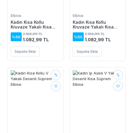
Elbise
Elbise
Kadın Kısa Kollu
Kadın Kısa Kollu
Kruvaze Yakalı Kısa
Kruvaze Yakalı Kısa
Krop Ottoman Bluz Ve
Krop Ottoman Bluz Ve
2.166,99 TL
2.166,99 TL
Midi Etek Ikili Takım
Midi Etek Ikili Takım
%50
%50
1.082,99 TL
1.082,99 TL
Sepete Ekle
Sepete Ekle