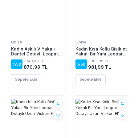
Elbise
Elbise
Kadın Askılı V Yakalı
Kadın Kısa Kollu Bisiklet
Dantel Detaylı Leopar
Yakalı Bir Yanı Leopar
Desenli Süprem Atlet
Detaylı Uzun Viskon
1.740,99 TL
1.963,99 TL
Ve şort Ikili Takım
Elbise
%50
%50
870,99 TL
981,99 TL
Sepete Ekle
Sepete Ekle