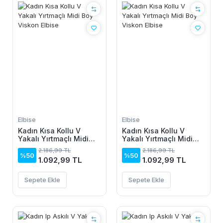
Elbise
Elbise
Kadın Kısa Kollu V
Kadın Kısa Kollu V
Yakalı Yırtmaçlı Midi
Yakalı Yırtmaçlı Midi
Boy Viskon Elbise
Boy Viskon Elbise
2.186,99 TL
2.186,99 TL
%50
%50
1.092,99 TL
1.092,99 TL
Sepete Ekle
Sepete Ekle