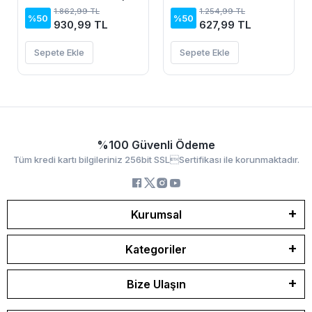
Elbise
Elbise
1.862,99 TL
1.254,99 TL
%50
%50
930,99 TL
627,99 TL
Sepete Ekle
Sepete Ekle
%100 Güvenli Ödeme
Tüm kredi kartı bilgileriniz 256bit SSLSertifikası ile korunmaktadır.
Kurumsal
Kategoriler
Bize Ulaşın