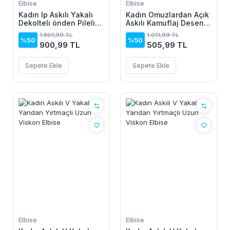
Elbise
Elbise
Kadın Ip Askılı Yakalı
Kadın Omuzlardan Açık
Dekolteli önden Pileli
Askılı Kamuflaj Desenli
Midi Ithal Krep Elbise
Kısa Süprem Elbise
1.801,99 TL
1.011,99 TL
%50
%50
900,99 TL
505,99 TL
Sepete Ekle
Sepete Ekle
Elbise
Elbise