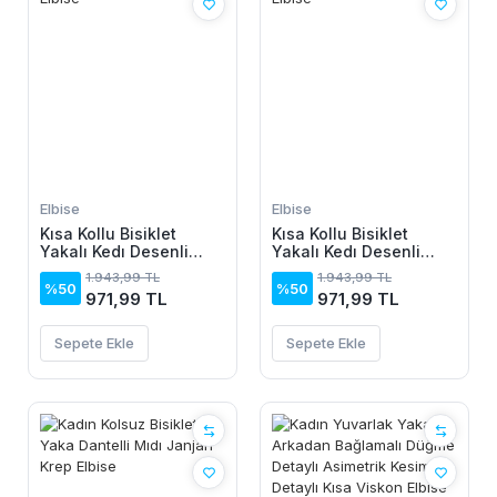
Elbise
Elbise
Kısa Kollu Bisiklet
Kısa Kollu Bisiklet
Yakalı Kedı Desenli
Yakalı Kedı Desenli
Midi Vıskon Elbise
Midi Vıskon Elbise
1.943,99 TL
1.943,99 TL
%50
%50
971,99 TL
971,99 TL
Sepete Ekle
Sepete Ekle