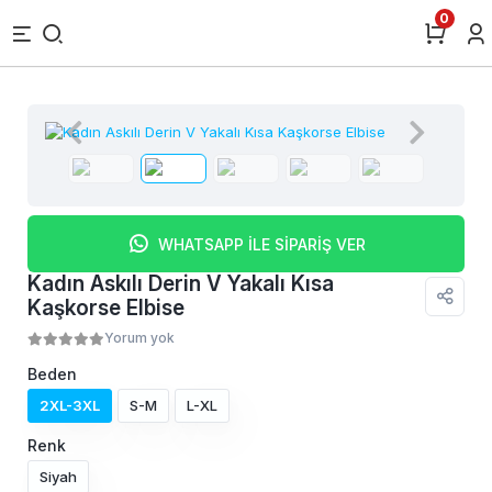
0
WHATSAPP İLE SİPARİŞ VER
Kadın Askılı Derin V Yakalı Kısa
Kaşkorse Elbise
Yorum yok
Beden
2XL-3XL
S-M
L-XL
Renk
Siyah