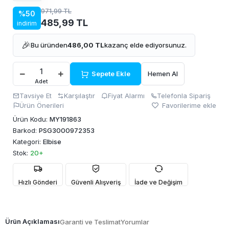
971,99 TL
%50
485,99 TL
indirim
🎉
Bu üründen
486,00 TL
kazanç elde ediyorsunuz.
Sepete Ekle
Hemen Al
Adet
Tavsiye Et
Karşılaştır
Fiyat Alarmı
Telefonla Sipariş
Ürün Önerileri
Favorilerime ekle
Ürün Kodu:
MY191863
Barkod:
PSG3000972353
Kategori:
Elbise
Stok:
20+
Hızlı Gönderi
Güvenli Alışveriş
İade ve Değişim
Ürün Açıklaması
Garanti ve Teslimat
Yorumlar