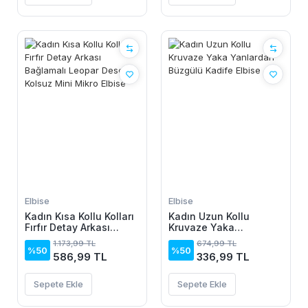
Elbise
Elbise
Kadın Kısa Kollu Kolları
Kadın Uzun Kollu
Fırfır Detay Arkası
Kruvaze Yaka
Bağlamalı Leopar
Yanlardan Büzgülü
1.173,99 TL
674,99 TL
Desen Kolsuz Mini
Kadife Elbise
%50
%50
586,99 TL
336,99 TL
Mikro Elbise
Sepete Ekle
Sepete Ekle