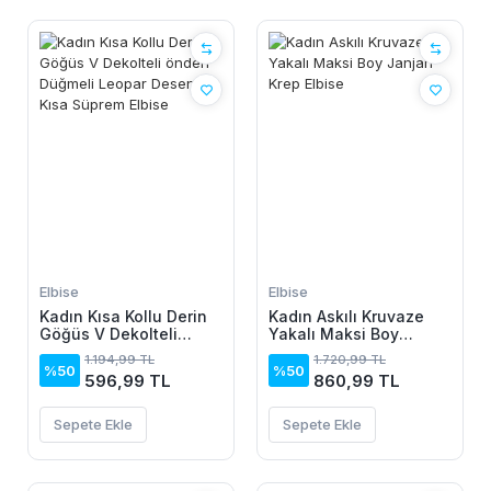
Elbise
Elbise
Kadın Kısa Kollu Derin
Kadın Askılı Kruvaze
Göğüs V Dekolteli
Yakalı Maksi Boy
önden Düğmeli Leopar
Janjan Krep Elbise
1.194,99 TL
1.720,99 TL
Desenli Kısa Süprem
%50
%50
596,99 TL
860,99 TL
Elbise
Sepete Ekle
Sepete Ekle