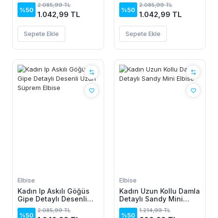
Uzun Süprem Elbise
Uzun Süprem Elbise
2.085,99 TL
2.085,99 TL
%50
%50
1.042,99 TL
1.042,99 TL
Sepete Ekle
Sepete Ekle
Elbise
Elbise
Kadın Ip Askılı Göğüs
Kadın Uzun Kollu Damla
Gipe Detaylı Desenli
Detaylı Sandy Mini
Uzun Süprem Elbise
Elbise
2.085,99 TL
1.214,99 TL
%50
%50