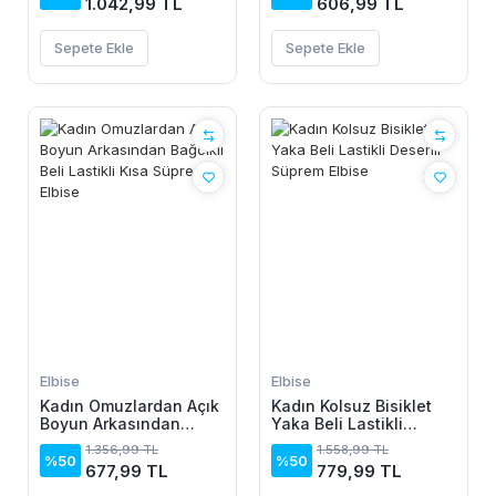
1.042,99 TL
606,99 TL
Sepete Ekle
Sepete Ekle
Elbise
Elbise
Kadın Omuzlardan Açık
Kadın Kolsuz Bisiklet
Boyun Arkasından
Yaka Beli Lastikli
Bağcıklı Beli Lastikli
Desenli Süprem Elbise
1.356,99 TL
1.558,99 TL
Kısa Süprem Elbise
%50
%50
677,99 TL
779,99 TL