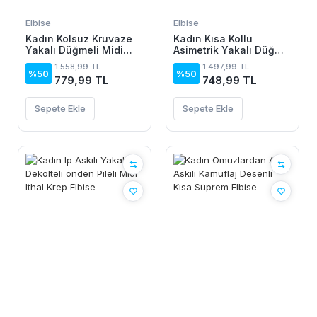
Elbise
Elbise
Kadın Kolsuz Kruvaze
Kadın Kısa Kollu
Yakalı Düğmeli Midi
Asimetrik Yakalı Düğme
Keten Elbise
Detaylı Midi Viskon
1.558,99 TL
1.497,99 TL
Elbise
%50
%50
779,99 TL
748,99 TL
Sepete Ekle
Sepete Ekle