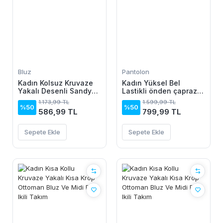
Bluz
Pantolon
Kadın Kolsuz Kruvaze
Kadın Yüksel Bel
Yakalı Desenli Sandy
Lastikli önden çapraz
Bluz
Detaylı Sandy Pantolon
1.173,99 TL
1.599,99 TL
%50
%50
586,99 TL
799,99 TL
Sepete Ekle
Sepete Ekle