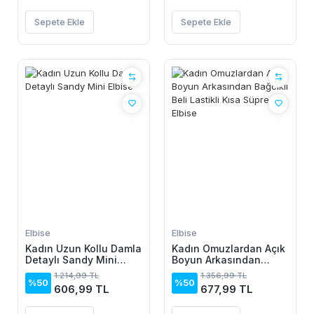
Sepete Ekle
Sepete Ekle
Elbise
Elbise
Kadın Uzun Kollu Damla
Kadın Omuzlardan Açık
Detaylı Sandy Mini
Boyun Arkasından
Elbise
Bağcıklı Beli Lastikli
1.214,99 TL
1.356,99 TL
Kısa Süprem Elbise
%50
%50
606,99 TL
677,99 TL