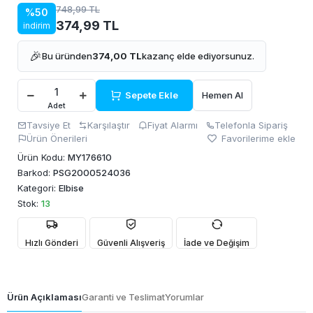
748,99 TL
%50
374,99 TL
indirim
🎉
Bu üründen
374,00 TL
kazanç elde ediyorsunuz.
Sepete Ekle
Hemen Al
Adet
Tavsiye Et
Karşılaştır
Fiyat Alarmı
Telefonla Sipariş
Ürün Önerileri
Favorilerime ekle
Ürün Kodu:
MY176610
Barkod:
PSG2000524036
Kategori:
Elbise
Stok:
13
Hızlı Gönderi
Güvenli Alışveriş
İade ve Değişim
Ürün Açıklaması
Garanti ve Teslimat
Yorumlar