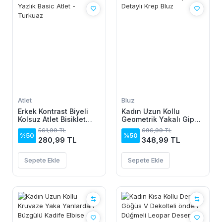
Atlet
Bluz
Erkek Kontrast Biyeli
Kadın Uzun Kollu
Kolsuz Atlet Bisiklet
Geometrik Yakalı Gipe
Yaka Yazlık Basic Atlet
Detaylı Krep Bluz
561,99 TL
696,99 TL
- Turkuaz
%50
%50
280,99 TL
348,99 TL
Sepete Ekle
Sepete Ekle