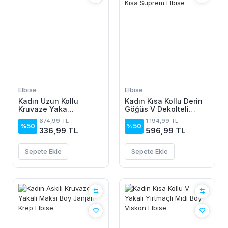
Elbise
Elbise
Kadın Uzun Kollu
Kadın Kısa Kollu Derin
Kruvaze Yaka
Göğüs V Dekolteli
Yanlardan Büzgülü
önden Düğmeli Leopar
674,99 TL
1.194,99 TL
Kadife Elbise
Desenli Kısa Süprem
%50
%50
336,99 TL
596,99 TL
Elbise
Sepete Ekle
Sepete Ekle