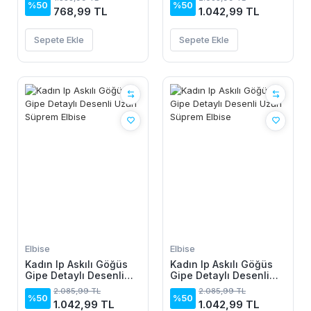
Krinkıl Pantolon
%50
%50
768,99 TL
1.042,99 TL
Sepete Ekle
Sepete Ekle
Elbise
Elbise
Kadın Ip Askılı Göğüs
Kadın Ip Askılı Göğüs
Gipe Detaylı Desenli
Gipe Detaylı Desenli
Uzun Süprem Elbise
Uzun Süprem Elbise
2.085,99 TL
2.085,99 TL
%50
%50
1.042,99 TL
1.042,99 TL