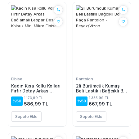
Elbise
Pantolon
Kadın Kısa Kollu Kolları
2li Bürümcük Kumaş
Fırfır Detay Arkası
Beli Lastikli Bağcıklı Bol
Bağlamalı Leopar
Paça Pantolon -
1.173,99 TL
1.335,99 TL
Desen Kolsuz Mini
Beyaz/Vizon
%50
%50
586,99 TL
667,99 TL
Mikro Elbise
Sepete Ekle
Sepete Ekle