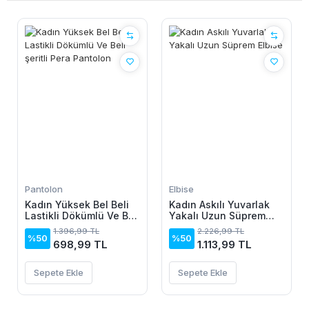
Pantolon
Elbise
Kadın Yüksek Bel Beli
Kadın Askılı Yuvarlak
Lastikli Dökümlü Ve Beli
Yakalı Uzun Süprem
şeritli Pera Pantolon
Elbise
1.396,99 TL
2.226,99 TL
%50
%50
698,99 TL
1.113,99 TL
Sepete Ekle
Sepete Ekle