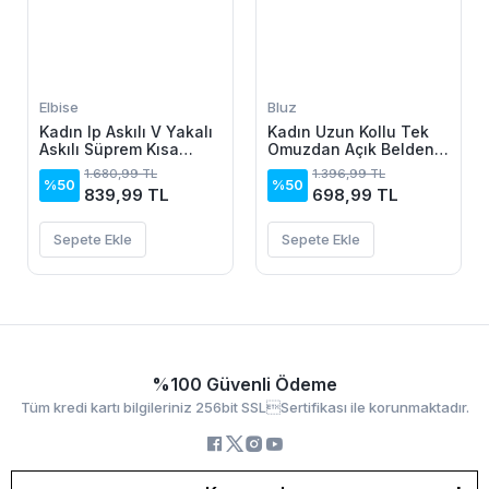
Elbise
Bluz
Kadın Ip Askılı V Yakalı
Kadın Uzun Kollu Tek
Askılı Süprem Kısa
Omuzdan Açık Belden
Elbise
Dantel Detaylı Janjan
1.680,99 TL
1.396,99 TL
Krep Bluz
%50
%50
839,99 TL
698,99 TL
Sepete Ekle
Sepete Ekle
%100 Güvenli Ödeme
Tüm kredi kartı bilgileriniz 256bit SSLSertifikası ile korunmaktadır.