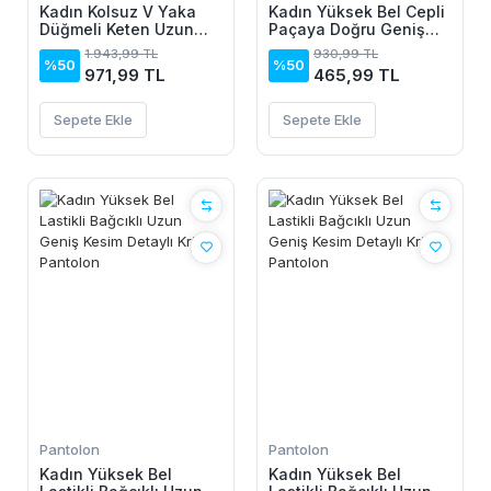
Kadın Kolsuz V Yaka
Kadın Yüksek Bel Cepli
Düğmeli Keten Uzun
Paçaya Doğru Geniş
Elbise
Dalgıç Pantolon
1.943,99 TL
930,99 TL
%50
%50
971,99 TL
465,99 TL
Sepete Ekle
Sepete Ekle
Pantolon
Pantolon
Kadın Yüksek Bel
Kadın Yüksek Bel