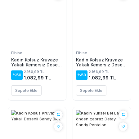
Elbise
Elbise
Kadın Kolsuz Kruvaze
Kadın Kolsuz Kruvaze
Yakalı Kemersiz Desenli
Yakalı Kemersiz Desenli
Uzun Süprem Elbise
Uzun Süprem Elbise
2.166,99 TL
2.166,99 TL
%50
%50
1.082,99 TL
1.082,99 TL
Sepete Ekle
Sepete Ekle