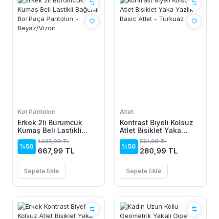
Kot Pantolon
Atlet
Erkek 2li Bürümcük
Kontrast Biyeli Kolsuz
Kumaş Beli Lastikli
Atlet Bisiklet Yaka
Bağcıklı Bol Paça
Yazlık Basic Atlet -
1.335,99 TL
561,99 TL
Pantolon - Beyaz/Vizon
Turkuaz
%50
%50
667,99 TL
280,99 TL
Sepete Ekle
Sepete Ekle