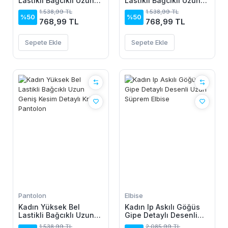
Lastikli Bağcıklı Uzun
Lastikli Bağcıklı Uzun
Geniş Kesim Detaylı
Geniş Kesim Detaylı
1.538,99 TL
1.538,99 TL
Krinkıl Pantolon
Krinkıl Pantolon
%50
%50
768,99 TL
768,99 TL
Sepete Ekle
Sepete Ekle
Pantolon
Elbise
Kadın Yüksek Bel
Kadın Ip Askılı Göğüs
Lastikli Bağcıklı Uzun
Gipe Detaylı Desenli
Geniş Kesim Detaylı
Uzun Süprem Elbise
1.538,99 TL
2.085,99 TL