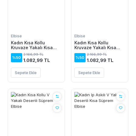
Elbise
Elbise
Kadın Kısa Kollu
Kadın Kısa Kollu
Kruvaze Yakalı Kısa
Kruvaze Yakalı Kısa
Krop Ottoman Bluz Ve
Krop Ottoman Bluz Ve
2.166,99 TL
2.166,99 TL
Midi Etek Ikili Takım
Midi Etek Ikili Takım
%50
%50
1.082,99 TL
1.082,99 TL
Sepete Ekle
Sepete Ekle