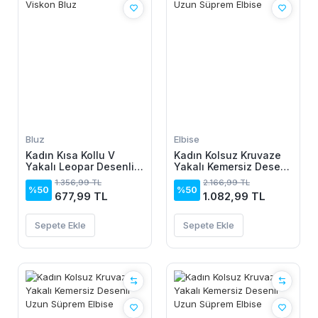
Bluz
Elbise
Kadın Kısa Kollu V
Kadın Kolsuz Kruvaze
Yakalı Leopar Desenli
Yakalı Kemersiz Desenli
Viskon Bluz
Uzun Süprem Elbise
1.356,99 TL
2.166,99 TL
%50
%50
677,99 TL
1.082,99 TL
Sepete Ekle
Sepete Ekle