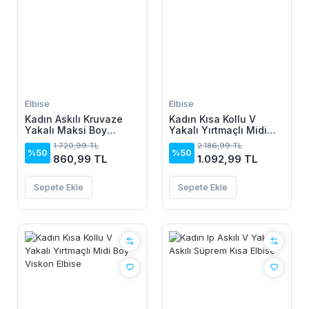
Elbise
Elbise
Kadın Askılı Kruvaze
Kadın Kısa Kollu V
Yakalı Maksi Boy
Yakalı Yırtmaçlı Midi
Janjan Krep Elbise
Boy Viskon Elbise
1.720,99 TL
2.186,99 TL
%50
%50
860,99 TL
1.092,99 TL
Sepete Ekle
Sepete Ekle