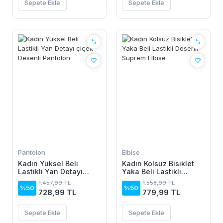
Sepete Ekle
Sepete Ekle
Pantolon
Elbise
Kadın Yüksel Beli
Kadın Kolsuz Bisiklet
Lastikli Yan Detayı
Yaka Beli Lastikli
çiçek Desenli Pantolon
Desenli Süprem Elbise
1.457,99 TL
1.558,99 TL
%50
%50
728,99 TL
779,99 TL
Sepete Ekle
Sepete Ekle