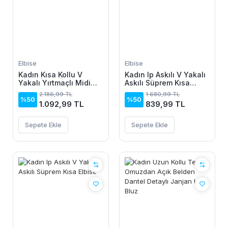
Elbise
Elbise
Kadın Kısa Kollu V
Kadın Ip Askılı V Yakalı
Yakalı Yırtmaçlı Midi
Askılı Süprem Kısa
Boy Viskon Elbise
Elbise
2.186,99 TL
1.680,99 TL
%50
%50
1.092,99 TL
839,99 TL
Sepete Ekle
Sepete Ekle