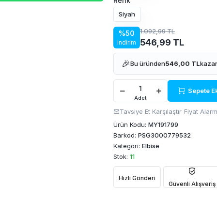
Renk
Siyah
1.092,99 TL
%50
546,99 TL
indirim
🎉
Bu üründen
546,00 TL
kazan
Sepete E
Adet
Tavsiye Et
Karşılaştır
Fiyat Alarm
Ürün Kodu:
MY191799
Barkod:
PSG3000779532
Kategori:
Elbise
Stok:
11
Hızlı Gönderi
Güvenli Alışveriş