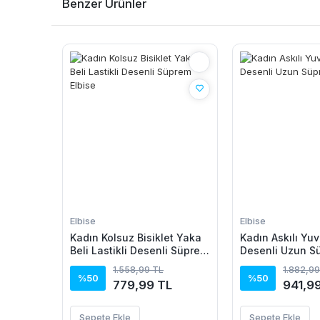
Benzer Ürünler
Elbise
Elbise
Kadın Kolsuz Bisiklet Yaka
Kadın Askılı Yuv
Beli Lastikli Desenli Süprem
Desenli Uzun S
Elbise
1.558,99 TL
1.882,99
%50
%50
779,99 TL
941,9
Sepete Ekle
Sepete Ekle