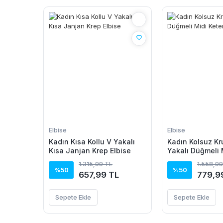
Elbise
Elbise
Kadın Kısa Kollu V Yakalı
Kadın Kolsuz K
Kısa Janjan Krep Elbise
Yakalı Düğmeli 
Elbise
1.315,99 TL
1.558,99
%50
%50
657,99 TL
779,9
Sepete Ekle
Sepete Ekle