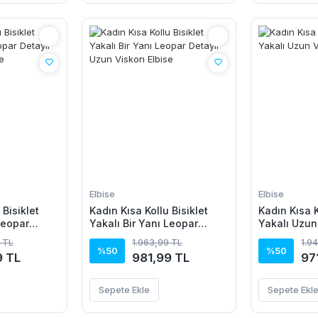
Elbise
Elbise
 Bisiklet
Kadın Kısa Kollu Bisiklet
Kadın Kısa K
Leopar
Yakalı Bir Yanı Leopar
Yakalı Uzun
skon Elbise
Detaylı Uzun Viskon Elbise
 TL
1.963,99 TL
1.9
%50
%50
9 TL
981,99 TL
97
Sepete Ekle
Sepete Ekl