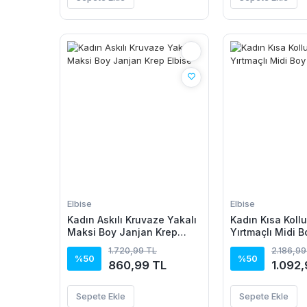
Elbise
Elbise
Kadın Askılı Kruvaze Yakalı
Kadın Kısa Kollu
Maksi Boy Janjan Krep
Yırtmaçlı Midi 
Elbise
Elbise
1.720,99 TL
2.186,99
%50
%50
860,99 TL
1.092,
Sepete Ekle
Sepete Ekle