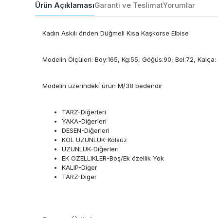
Ürün Açıklaması
Garanti ve Teslimat
Yorumlar
Kadın Askılı önden Düğmeli Kısa Kaşkorse Elbise
Modelin Ölçüleri: Boy:165, Kg:55, Göğüs:90, Bel:72, Kalça:
Modelin üzerindeki ürün M/38 bedendir
TARZ-Diğerleri
YAKA-Diğerleri
DESEN-Diğerleri
KOL UZUNLUK-Kolsuz
UZUNLUK-Diğerleri
EK OZELLIKLER-Boş/Ek özellik Yok
KALIP-Diger
TARZ-Diger