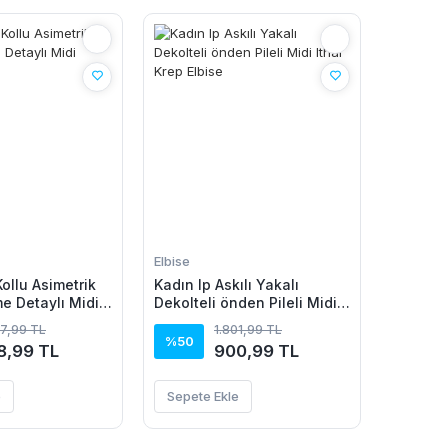
Elbise
ollu Asimetrik
Kadın Ip Askılı Yakalı
e Detaylı Midi
Dekolteli önden Pileli Midi
se
Ithal Krep Elbise
97,99 TL
1.801,99 TL
%50
8,99 TL
900,99 TL
e
Sepete Ekle