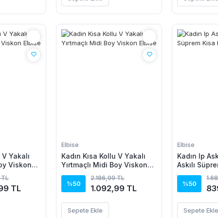
Elbise
Elbise
 V Yakalı
Kadın Kısa Kollu V Yakalı
Kadın Ip Ask
Boy Viskon
Yırtmaçlı Midi Boy Viskon
Askılı Süpre
Elbise
 TL
2.186,99 TL
1.6
%50
%50
99 TL
1.092,99 TL
83
Sepete Ekle
Sepete Ekl