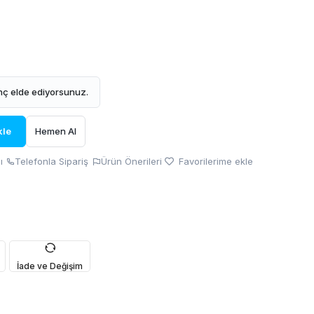
ç elde ediyorsunuz.
kle
Hemen Al
ı
Telefonla Sipariş
Ürün Önerileri
Favorilerime ekle
İade ve Değişim