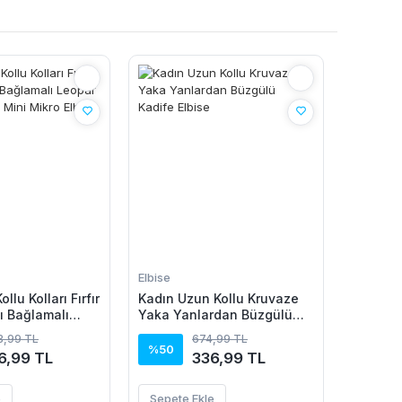
Elbise
llu Kolları Fırfır
Kadın Uzun Kollu Kruvaze
ı Bağlamalı
Yaka Yanlardan Büzgülü
n Kolsuz Mini
Kadife Elbise
73,99 TL
674,99 TL
e
%50
6,99 TL
336,99 TL
e
Sepete Ekle