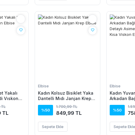
Elbise
Elbise
et Yakalı
Kadın Kolsuz Bisiklet Yaka
Kadın Yuvar
di Vıskon
Dantelli Mıdı Janjan Krep
Arkadan Ba
Elbise
Detaylı Asi
 TL
1.700,99 TL
1.5
Detaylı Kısa
%50
%50
9 TL
849,99 TL
75
Sepete Ekle
Sepete Ekl