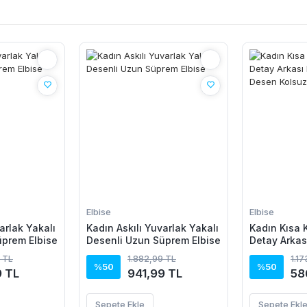
Elbise
Elbise
arlak Yakalı
Kadın Askılı Yuvarlak Yakalı
Kadın Kısa Ko
üprem Elbise
Desenli Uzun Süprem Elbise
Detay Arkas
Leopar Dese
 TL
1.882,99 TL
1.1
Mikro Elbis
%50
%50
9 TL
941,99 TL
58
Sepete Ekle
Sepete Ekl