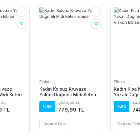
Elbise
Elbise
ruvaze
Kadın Kolsuz Kruvaze
Kadın Kısa K
Midi Keten
Yakalı Düğmeli Midi Keten
Yakalı Düğm
Elbise
Viskon Elbi
 TL
1.558,99 TL
1.4
%50
%50
9 TL
779,99 TL
74
Sepete Ekle
Sepete Ekl