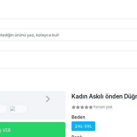
Kadın Askılı önden Düğ
Yorum yok
Beden
2XL-3XL
Ş VER