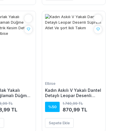
Elbise
lak Yakalı
Kadın Askılı V Yakalı Dantel
ğlamalı Düğme
Detaylı Leopar Desenli
metrik Kesim
Süprem Atlet Ve şort Ikili
18,99 TL
1.740,99 TL
 Viskon Elbise
Takım
%50
8,99 TL
870,99 TL
e
Sepete Ekle