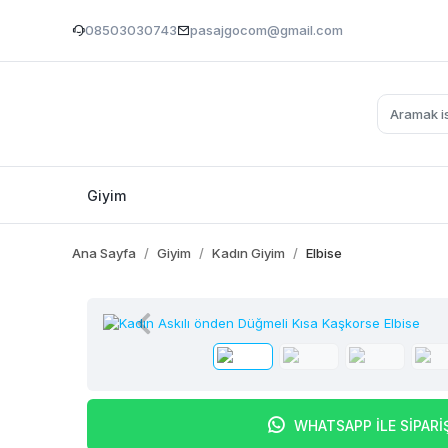
08503030743
pasajgocom@gmail.com
Giyim
Ana Sayfa
Giyim
Kadın Giyim
Elbise
WHATSAPP İLE SİPARİ