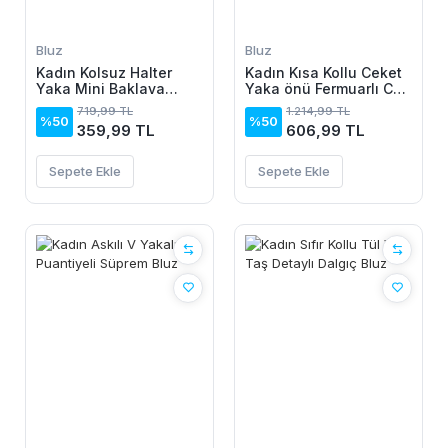
Bluz
Bluz
Kadın Kolsuz Halter
Kadın Kısa Kollu Ceket
Yaka Mini Baklava
Yaka önü Fermuarlı Cep
Desenli Triko Bluz
Detay Kısa Kol Ithal
719,99 TL
1.214,99 TL
Krep Bluz
%50
%50
359,99 TL
606,99 TL
Sepete Ekle
Sepete Ekle