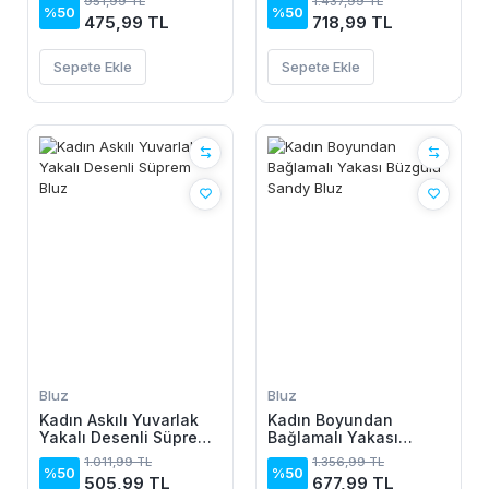
951,99 TL
1.437,99 TL
%50
%50
475,99 TL
718,99 TL
Sepete Ekle
Sepete Ekle
Bluz
Bluz
Kadın Askılı Yuvarlak
Kadın Boyundan
Yakalı Desenli Süprem
Bağlamalı Yakası
Bluz
Büzgülü Sandy Bluz
1.011,99 TL
1.356,99 TL
%50
%50
505,99 TL
677,99 TL