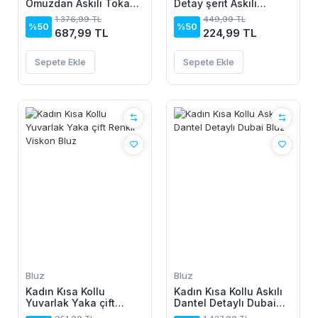
Omuzdan Askılı Toka
Detay şerit Askılı
Detaylı Viskon Bluz
Viskon Bluz
1.376,99 TL
449,99 TL
%50
%50
687,99 TL
224,99 TL
Sepete Ekle
Sepete Ekle
Bluz
Bluz
Kadın Kısa Kollu
Kadın Kısa Kollu Askılı
Yuvarlak Yaka çift
Dantel Detaylı Dubai
Renkli Viskon Bluz
Bluz