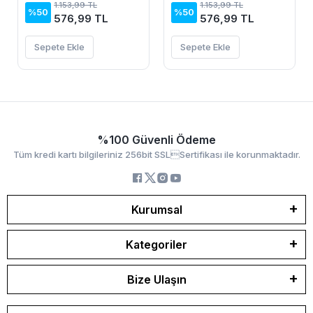
Sandy Bluz
Sandy Bluz
1.153,99 TL
1.153,99 TL
%50
%50
576,99 TL
576,99 TL
Sepete Ekle
Sepete Ekle
%100 Güvenli Ödeme
Tüm kredi kartı bilgileriniz 256bit SSLSertifikası ile korunmaktadır.
Kurumsal
Kategoriler
Bize Ulaşın