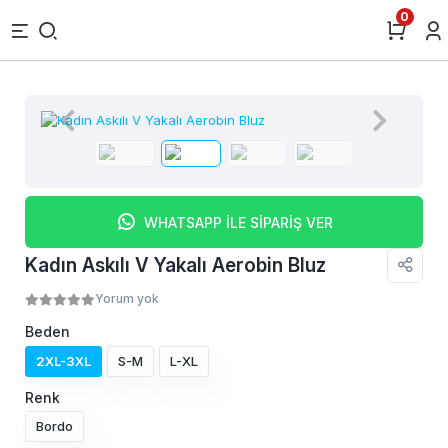
0
WHATSAPP İLE SİPARİŞ VER
Kadın Askılı V Yakalı Aerobin Bluz
Yorum yok
Beden
2XL-3XL
S-M
L-XL
Renk
Bordo