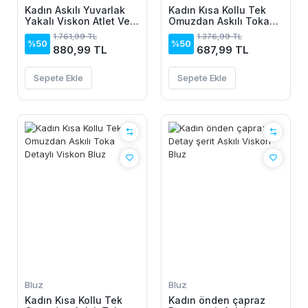
Kadın Askılı Yuvarlak
Kadın Kısa Kollu Tek
Yakalı Viskon Atlet Ve
Omuzdan Askılı Toka
File Detaylı Bluz Ikili
Detaylı Viskon Bluz
1.761,99 TL
1.376,99 TL
Takım
%50
%50
880,99 TL
687,99 TL
Sepete Ekle
Sepete Ekle
Bluz
Bluz
Kadın Kısa Kollu Tek
Kadın önden çapraz