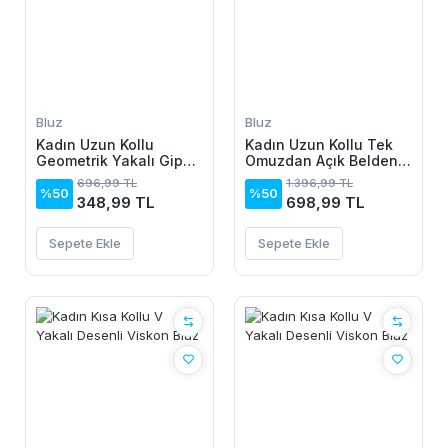
Bluz
Bluz
Kadın Uzun Kollu
Kadın Uzun Kollu Tek
Geometrik Yakalı Gipe
Omuzdan Açık Belden
Detaylı Krep Bluz
Dantel Detaylı Janjan
696,99 TL
1.396,99 TL
Krep Bluz
%50
%50
348,99 TL
698,99 TL
Sepete Ekle
Sepete Ekle