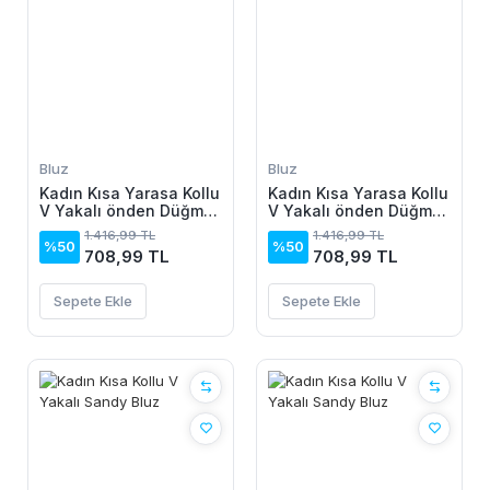
Bluz
Bluz
Kadın Kısa Yarasa Kollu
Kadın Kısa Yarasa Kollu
V Yakalı önden Düğmeli
V Yakalı önden Düğmeli
Aerobin Gömlek
Aerobin Gömlek
1.416,99 TL
1.416,99 TL
%50
%50
708,99 TL
708,99 TL
Sepete Ekle
Sepete Ekle