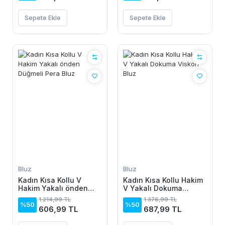
Sepete Ekle
Sepete Ekle
Bluz
Bluz
Kadın Kısa Kollu V
Kadın Kısa Kollu Hakim
Hakim Yakalı önden
V Yakalı Dokuma
Düğmeli Pera Bluz
Viskon Bluz
1.214,99 TL
1.376,99 TL
%50
%50
606,99 TL
687,99 TL