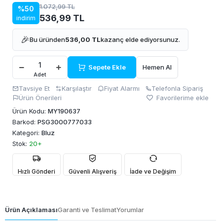
1.072,99 TL
%50
536,99 TL
indirim
🎉
Bu üründen
536,00 TL
kazanç elde ediyorsunuz.
Sepete Ekle
Hemen Al
Adet
Tavsiye Et
Karşılaştır
Fiyat Alarmı
Telefonla Sipariş
Ürün Önerileri
Favorilerime ekle
Ürün Kodu:
MY190637
Barkod:
PSG3000777033
Kategori:
Bluz
Stok:
20+
Hızlı Gönderi
Güvenli Alışveriş
İade ve Değişim
Ürün Açıklaması
Garanti ve Teslimat
Yorumlar