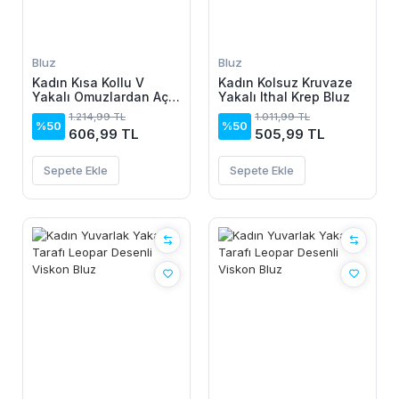
Bluz
Bluz
Kadın Kısa Kollu V
Kadın Kolsuz Kruvaze
Yakalı Omuzlardan Açık
Yakalı Ithal Krep Bluz
Salaş şifon Bluz
1.214,99 TL
1.011,99 TL
%50
%50
606,99 TL
505,99 TL
Sepete Ekle
Sepete Ekle