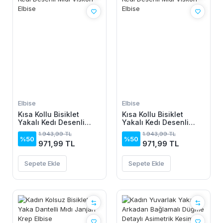
Elbise
Elbise
Kısa Kollu Bisiklet
Kısa Kollu Bisiklet
Yakalı Kedı Desenli
Yakalı Kedı Desenli
Midi Vıskon Elbise
Midi Vıskon Elbise
1.943,99 TL
1.943,99 TL
%50
%50
971,99 TL
971,99 TL
Sepete Ekle
Sepete Ekle