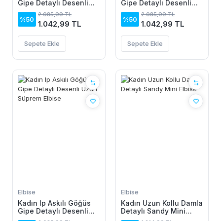
Gipe Detaylı Desenli
Gipe Detaylı Desenli
Uzun Süprem Elbise
Uzun Süprem Elbise
2.085,99 TL
2.085,99 TL
%50
%50
1.042,99 TL
1.042,99 TL
Sepete Ekle
Sepete Ekle
Elbise
Elbise
Kadın Ip Askılı Göğüs
Kadın Uzun Kollu Damla
Gipe Detaylı Desenli
Detaylı Sandy Mini
Uzun Süprem Elbise
Elbise