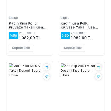
Elbise
Elbise
Kadın Kısa Kollu
Kadın Kısa Kollu
Kruvaze Yakalı Kısa
Kruvaze Yakalı Kısa
Krop Ottoman Bluz Ve
Krop Ottoman Bluz Ve
2.166,99 TL
2.166,99 TL
Midi Etek Ikili Takım
Midi Etek Ikili Takım
%50
%50
1.082,99 TL
1.082,99 TL
Sepete Ekle
Sepete Ekle