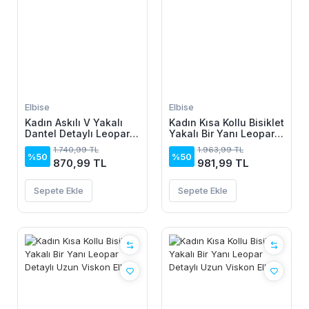
Elbise
Elbise
Kadın Askılı V Yakalı
Kadın Kısa Kollu Bisiklet
Dantel Detaylı Leopar
Yakalı Bir Yanı Leopar
Desenli Süprem Atlet
Detaylı Uzun Viskon
1.740,99 TL
1.963,99 TL
Ve şort Ikili Takım
Elbise
%50
%50
870,99 TL
981,99 TL
Sepete Ekle
Sepete Ekle