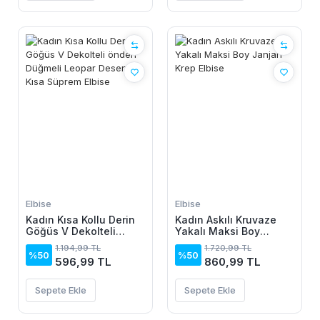
Elbise
Elbise
Kadın Kısa Kollu Derin
Kadın Askılı Kruvaze
Göğüs V Dekolteli
Yakalı Maksi Boy
önden Düğmeli Leopar
Janjan Krep Elbise
1.194,99 TL
1.720,99 TL
Desenli Kısa Süprem
%50
%50
596,99 TL
860,99 TL
Elbise
Sepete Ekle
Sepete Ekle