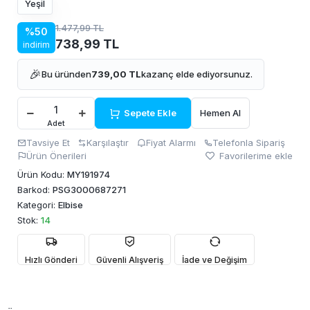
Yeşil
1.477,99 TL
%50
738,99 TL
indirim
🎉
Bu üründen
739,00 TL
kazanç elde ediyorsunuz.
Sepete Ekle
Hemen Al
Adet
Tavsiye Et
Karşılaştır
Fiyat Alarmı
Telefonla Sipariş
Ürün Önerileri
Favorilerime ekle
Ürün Kodu:
MY191974
Barkod:
PSG3000687271
Kategori:
Elbise
Stok:
14
Hızlı Gönderi
Güvenli Alışveriş
İade ve Değişim