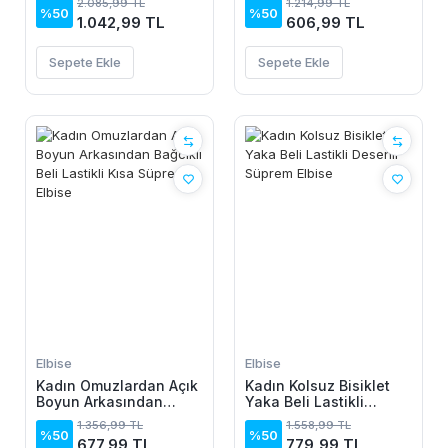
2.085,99 TL
1.214,99 TL
%50
%50
1.042,99 TL
606,99 TL
Sepete Ekle
Sepete Ekle
Elbise
Elbise
Kadın Omuzlardan Açık
Kadın Kolsuz Bisiklet
Boyun Arkasından
Yaka Beli Lastikli
Bağcıklı Beli Lastikli
Desenli Süprem Elbise
1.356,99 TL
1.558,99 TL
Kısa Süprem Elbise
%50
%50
677,99 TL
779,99 TL