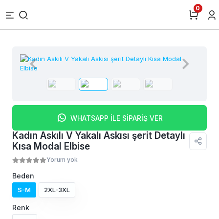
0
WHATSAPP İLE SİPARİŞ VER
Kadın Askılı V Yakalı Askısı şerit Detaylı
Kısa Modal Elbise
Yorum yok
Beden
S-M
2XL-3XL
Renk