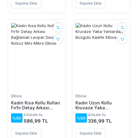
Sepete Ekle
Sepete Ekle
Elbise
Elbise
Kadın Kısa Kollu Kolları
Kadın Uzun Kollu
Fırfır Detay Arkası
Kruvaze Yaka
Bağlamalı Leopar
Yanlardan Büzgülü
1.173,99 TL
674,99 TL
Desen Kolsuz Mini
Kadife Elbise
%50
%50
586,99 TL
336,99 TL
Mikro Elbise
Sepete Ekle
Sepete Ekle