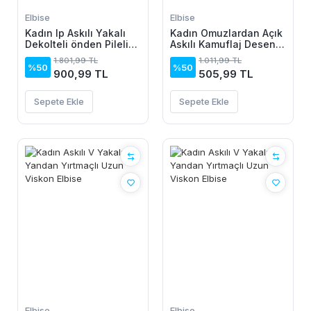
Elbise
Elbise
Kadın Ip Askılı Yakalı
Kadın Omuzlardan Açık
Dekolteli önden Pileli
Askılı Kamuflaj Desenli
Midi Ithal Krep Elbise
Kısa Süprem Elbise
1.801,99 TL
1.011,99 TL
%50
%50
900,99 TL
505,99 TL
Sepete Ekle
Sepete Ekle
Elbise
Elbise