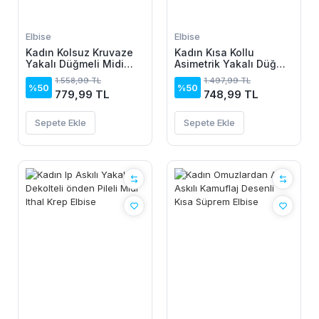
Elbise
Elbise
Kadın Kolsuz Kruvaze
Kadın Kısa Kollu
Yakalı Düğmeli Midi
Asimetrik Yakalı Düğme
Keten Elbise
Detaylı Midi Viskon
1.558,99 TL
1.497,99 TL
Elbise
%50
%50
779,99 TL
748,99 TL
Sepete Ekle
Sepete Ekle