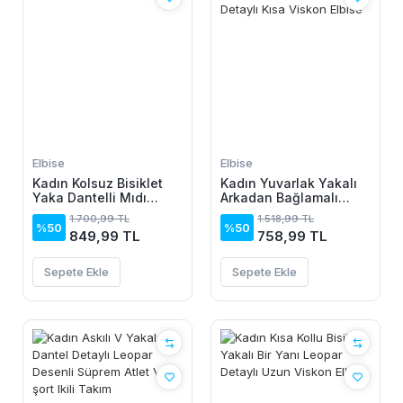
Elbise
Elbise
Kadın Kolsuz Bisiklet
Kadın Yuvarlak Yakalı
Yaka Dantelli Mıdı
Arkadan Bağlamalı
Janjan Krep Elbise
Düğme Detaylı
1.700,99 TL
1.518,99 TL
Asimetrik Kesim Detaylı
%50
%50
849,99 TL
758,99 TL
Kısa Viskon Elbise
Sepete Ekle
Sepete Ekle