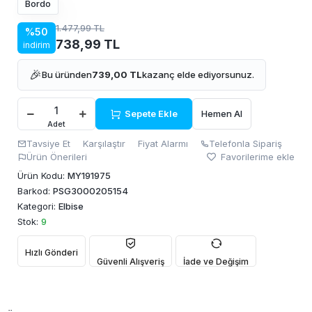
Bordo
1.477,99 TL
%50
738,99 TL
indirim
🎉
Bu üründen
739,00 TL
kazanç elde ediyorsunuz.
Sepete Ekle
Hemen Al
Adet
Tavsiye Et
Karşılaştır
Fiyat Alarmı
Telefonla Sipariş
Ürün Önerileri
Favorilerime ekle
Ürün Kodu:
MY191975
Barkod:
PSG3000205154
Kategori:
Elbise
Stok:
9
Hızlı Gönderi
Güvenli Alışveriş
İade ve Değişim