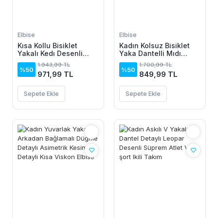
Elbise
Elbise
Kısa Kollu Bisiklet
Kadın Kolsuz Bisiklet
Yakalı Kedı Desenli
Yaka Dantelli Mıdı
Midi Vıskon Elbise
Janjan Krep Elbise
1.943,99 TL
1.700,99 TL
%50
%50
971,99 TL
849,99 TL
Sepete Ekle
Sepete Ekle