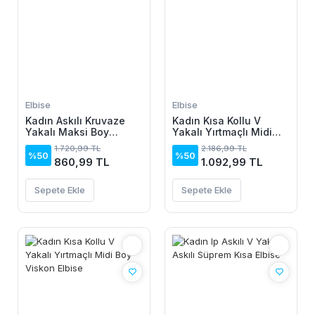
Elbise
Elbise
Kadın Askılı Kruvaze
Kadın Kısa Kollu V
Yakalı Maksi Boy
Yakalı Yırtmaçlı Midi
Janjan Krep Elbise
Boy Viskon Elbise
1.720,99 TL
2.186,99 TL
%50
%50
860,99 TL
1.092,99 TL
Sepete Ekle
Sepete Ekle