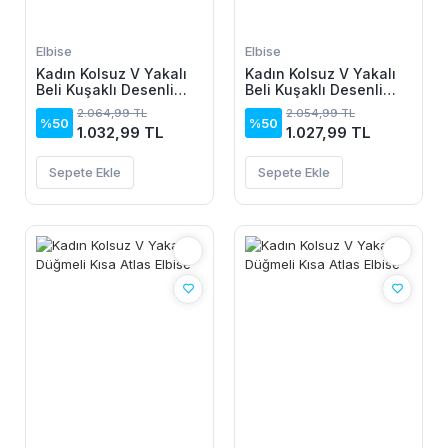
Elbise
Elbise
Kadın Kolsuz V Yakalı
Kadın Kolsuz V Yakalı
Beli Kuşaklı Desenli
Beli Kuşaklı Desenli
Kısa Süprem Elbise
Kısa Süprem Elbise
2.064,99 TL
2.054,99 TL
%50
%50
1.032,99 TL
1.027,99 TL
Sepete Ekle
Sepete Ekle