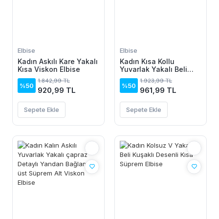
Elbise
Elbise
Kadın Askılı Kare Yakalı
Kadın Kısa Kollu
Kısa Viskon Elbise
Yuvarlak Yakalı Beli
Büzgülü Toka Detaylı
1.842,99 TL
1.923,99 TL
Midi Janjan Krep Elbise
%50
%50
920,99 TL
961,99 TL
Sepete Ekle
Sepete Ekle