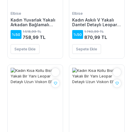
Elbise
Elbise
Kadın Yuvarlak Yakalı
Kadın Askılı V Yakalı
Arkadan Bağlamalı
Dantel Detaylı Leopar
Düğme Detaylı
Desenli Süprem Atlet
1.518,99 TL
1.740,99 TL
Asimetrik Kesim Detaylı
Ve şort Ikili Takım
%50
%50
758,99 TL
870,99 TL
Kısa Viskon Elbise
Sepete Ekle
Sepete Ekle