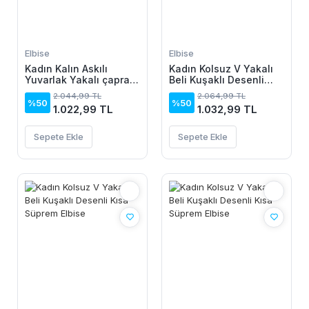
Elbise
Elbise
Kadın Kalın Askılı
Kadın Kolsuz V Yakalı
Yuvarlak Yakalı çapraz
Beli Kuşaklı Desenli
Detaylı Yandan
Kısa Süprem Elbise
2.044,99 TL
2.064,99 TL
Bağlamalı üst Süprem
%50
%50
1.022,99 TL
1.032,99 TL
Alt Viskon Elbise
Sepete Ekle
Sepete Ekle