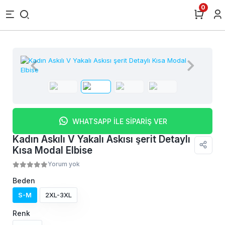
0
WHATSAPP İLE SİPARİŞ VER
Kadın Askılı V Yakalı Askısı şerit Detaylı
Kısa Modal Elbise
Yorum yok
Beden
S-M
2XL-3XL
Renk