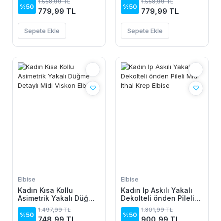
1.558,99 TL
1.558,99 TL
%50
%50
779,99 TL
779,99 TL
Sepete Ekle
Sepete Ekle
Elbise
Elbise
Kadın Kısa Kollu
Kadın Ip Askılı Yakalı
Asimetrik Yakalı Düğme
Dekolteli önden Pileli
Detaylı Midi Viskon
Midi Ithal Krep Elbise
1.497,99 TL
1.801,99 TL
Elbise
%50
%50
748,99 TL
900,99 TL