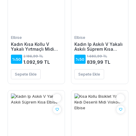
Elbise
Elbise
Kadın Kısa Kollu V
Kadın Ip Askılı V Yakalı
Yakalı Yırtmaçlı Midi
Askılı Süprem Kısa
Boy Viskon Elbise
Elbise
2.186,99 TL
1.680,99 TL
%50
%50
1.092,99 TL
839,99 TL
Sepete Ekle
Sepete Ekle