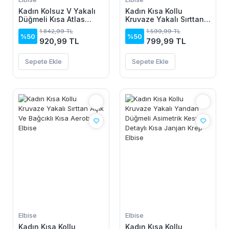
Kadın Kolsuz V Yakalı
Kadın Kısa Kollu
Düğmeli Kısa Atlas
Kruvaze Yakalı Sırttan
Elbise
Açık Ve Bağcıklı Kısa
1.842,99 TL
1.599,99 TL
Aerobin Elbise
%50
%50
920,99 TL
799,99 TL
Sepete Ekle
Sepete Ekle
Elbise
Elbise
Kadın Kısa Kollu
Kadın Kısa Kollu