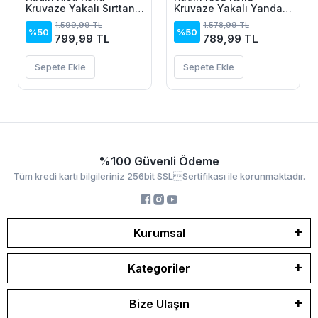
Kruvaze Yakalı Sırttan
Kruvaze Yakalı Yandan
Açık Ve Bağcıklı Kısa
Düğmeli Asimetrik
1.599,99 TL
1.578,99 TL
Aerobin Elbise
Kesım Detaylı Kısa
%50
%50
799,99 TL
789,99 TL
Janjan Krep Elbise
Sepete Ekle
Sepete Ekle
%100 Güvenli Ödeme
Tüm kredi kartı bilgileriniz 256bit SSLSertifikası ile korunmaktadır.
Kurumsal
Kategoriler
Bize Ulaşın