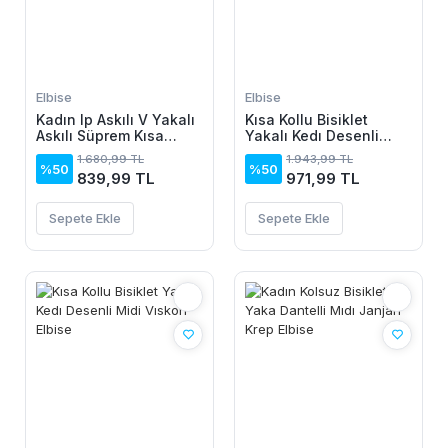
Elbise
Elbise
Kadın Ip Askılı V Yakalı
Kısa Kollu Bisiklet
Askılı Süprem Kısa
Yakalı Kedı Desenli
Elbise
Midi Vıskon Elbise
1.680,99 TL
1.943,99 TL
%50
%50
839,99 TL
971,99 TL
Sepete Ekle
Sepete Ekle