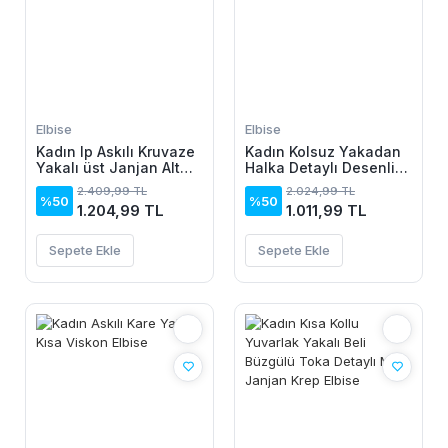
Elbise
Elbise
Kadın Ip Askılı Kruvaze
Kadın Kolsuz Yakadan
Yakalı üst Janjan Alt
Halka Detaylı Desenli
Süprem Elbise
Midi Dalgıç Elbise
2.409,99 TL
2.024,99 TL
%50
%50
1.204,99 TL
1.011,99 TL
Sepete Ekle
Sepete Ekle