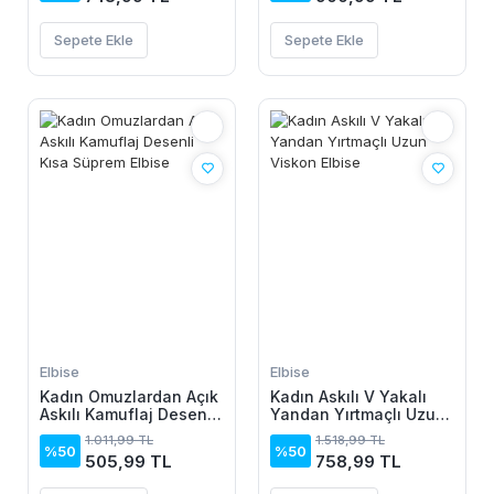
Sepete Ekle
Sepete Ekle
Elbise
Elbise
Kadın Omuzlardan Açık
Kadın Askılı V Yakalı
Askılı Kamuflaj Desenli
Yandan Yırtmaçlı Uzun
Kısa Süprem Elbise
Viskon Elbise
1.011,99 TL
1.518,99 TL
%50
%50
505,99 TL
758,99 TL