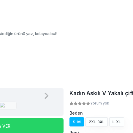
Kadın Askılı V Yakalı çif
Yorum yok
Beden
S-M
2XL-3XL
L-XL
Ş VER
Renk