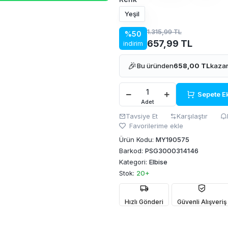
Yeşil
1.315,99 TL
%50
657,99 TL
indirim
🎉
Bu üründen
658,00 TL
kazan
Sepete E
Adet
Tavsiye Et
Karşılaştır
Favorilerime ekle
Ürün Kodu:
MY190575
Barkod:
PSG3000314146
Kategori:
Elbise
Stok:
20+
Hızlı Gönderi
Güvenli Alışveriş