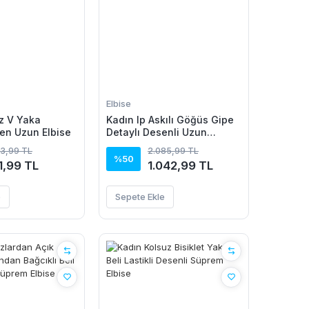
Elbise
z V Yaka
Kadın Ip Askılı Göğüs Gipe
en Uzun Elbise
Detaylı Desenli Uzun
Süprem Elbise
43,99 TL
2.085,99 TL
%50
1,99 TL
1.042,99 TL
e
Sepete Ekle