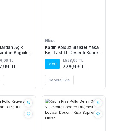
Elbise
lardan Açık
Kadın Kolsuz Bisiklet Yaka
ından Bağcıklı
Beli Lastikli Desenli Süprem
i Kısa Süprem
Elbise
56,99 TL
1.558,99 TL
%50
7,99 TL
779,99 TL
e
Sepete Ekle