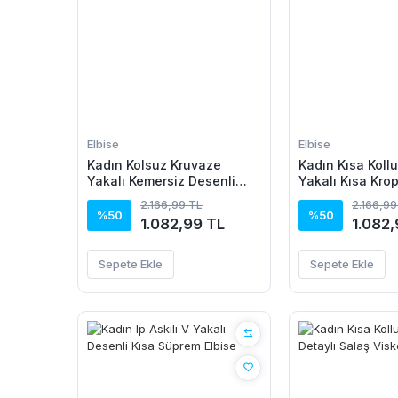
Elbise
Elbise
Kadın Kolsuz Kruvaze
Kadın Kısa Koll
Yakalı Kemersiz Desenli
Yakalı Kısa Kro
Uzun Süprem Elbise
Bluz Ve Midi Ete
2.166,99 TL
2.166,99
%50
%50
1.082,99 TL
1.082,
Sepete Ekle
Sepete Ekle