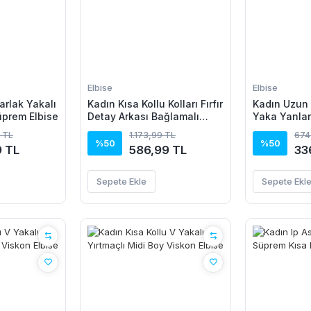
Elbise
Elbise
arlak Yakalı
Kadın Kısa Kollu Kolları Fırfır
Kadın Uzun 
üprem Elbise
Detay Arkası Bağlamalı
Yaka Yanla
Leopar Desen Kolsuz Mini
Kadife Elbi
 TL
1.173,99 TL
674
Mikro Elbise
%50
%50
9 TL
586,99 TL
33
Sepete Ekle
Sepete Ekl