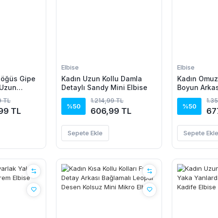
Elbise
Elbise
 Göğüs Gipe
Kadın Uzun Kollu Damla
Kadın Omuz
 Uzun
Detaylı Sandy Mini Elbise
Boyun Arkas
Beli Lastikl
9 TL
1.214,99 TL
1.3
Elbise
%50
%50
99 TL
606,99 TL
67
Sepete Ekle
Sepete Ekl