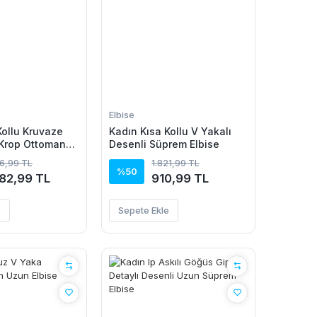
Elbise
Kollu Kruvaze
Kadın Kısa Kollu V Yakalı
 Krop Ottoman
Desenli Süprem Elbise
 Etek Ikili Takım
66,99 TL
1.821,99 TL
%50
082,99 TL
910,99 TL
e
Sepete Ekle