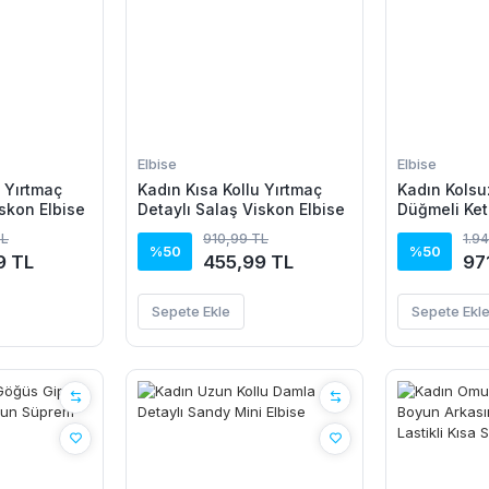
Elbise
Elbise
u Yırtmaç
Kadın Kısa Kollu Yırtmaç
Kadın Kolsu
iskon Elbise
Detaylı Salaş Viskon Elbise
Düğmeli Ket
TL
910,99 TL
1.9
%50
%50
9 TL
455,99 TL
97
Sepete Ekle
Sepete Ekl