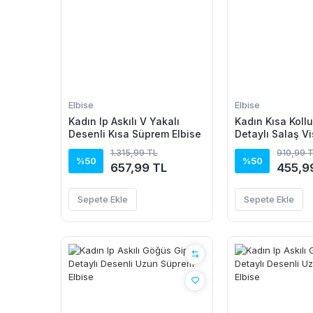
Elbise
Elbise
Kadın Ip Askılı V Yakalı
Kadın Kısa Koll
Desenli Kısa Süprem Elbise
Detaylı Salaş V
1.315,99 TL
910,99 
%50
%50
657,99 TL
455,9
Sepete Ekle
Sepete Ekle