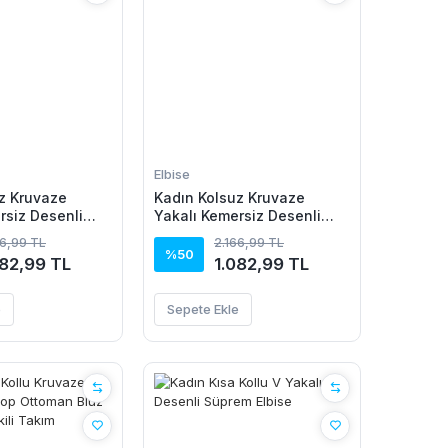
Elbise
z Kruvaze
Kadın Kolsuz Kruvaze
rsiz Desenli
Yakalı Kemersiz Desenli
m Elbise
Uzun Süprem Elbise
66,99 TL
2.166,99 TL
%50
082,99 TL
1.082,99 TL
e
Sepete Ekle