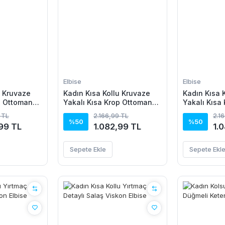
Elbise
Elbise
u Kruvaze
Kadın Kısa Kollu Kruvaze
Kadın Kısa 
p Ottoman
Yakalı Kısa Krop Ottoman
Yakalı Kısa
k Ikili Takım
Bluz Ve Midi Etek Ikili Takım
Bluz Ve Midi
 TL
2.166,99 TL
2.1
%50
%50
99 TL
1.082,99 TL
1.
Sepete Ekle
Sepete Ekl