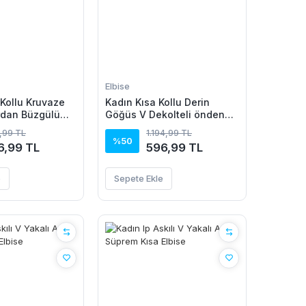
Elbise
Kollu Kruvaze
Kadın Kısa Kollu Derin
rdan Büzgülü
Göğüs V Dekolteli önden
se
Düğmeli Leopar Desenli
,99 TL
1.194,99 TL
Kısa Süprem Elbise
%50
6,99 TL
596,99 TL
e
Sepete Ekle