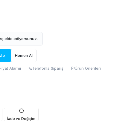
ç elde ediyorsunuz.
kle
Hemen Al
Fiyat Alarmı
Telefonla Sipariş
Ürün Önerileri
İade ve Değişim