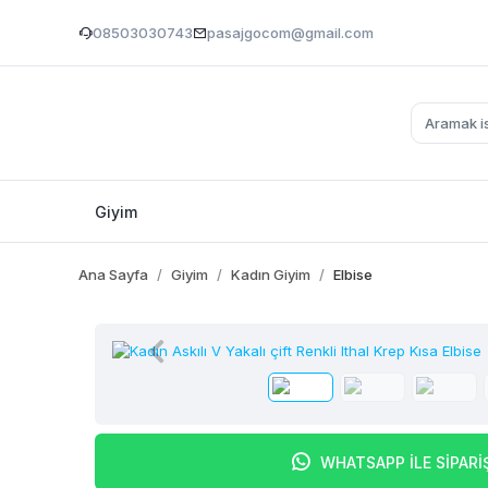
08503030743
pasajgocom@gmail.com
Giyim
Ana Sayfa
Giyim
Kadın Giyim
Elbise
WHATSAPP İLE SİPARİ