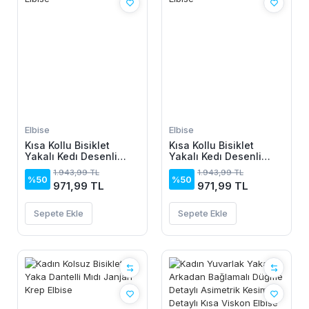
Elbise
Elbise
Kısa Kollu Bisiklet
Kısa Kollu Bisiklet
Yakalı Kedı Desenli
Yakalı Kedı Desenli
Midi Vıskon Elbise
Midi Vıskon Elbise
1.943,99 TL
1.943,99 TL
%50
%50
971,99 TL
971,99 TL
Sepete Ekle
Sepete Ekle