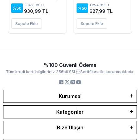
Elbise
Elbise
1.862,99 TL
1.254,99 TL
%50
%50
930,99 TL
627,99 TL
Sepete Ekle
Sepete Ekle
%100 Güvenli Ödeme
Tüm kredi kartı bilgileriniz 256bit SSLSertifikası ile korunmaktadır.
Kurumsal
Kategoriler
Bize Ulaşın