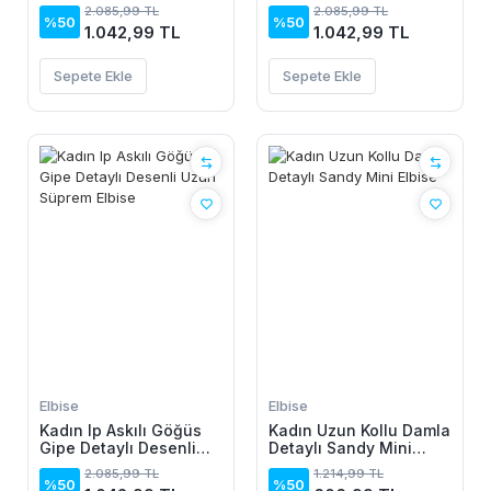
Uzun Süprem Elbise
Uzun Süprem Elbise
2.085,99 TL
2.085,99 TL
%50
%50
1.042,99 TL
1.042,99 TL
Sepete Ekle
Sepete Ekle
Elbise
Elbise
Kadın Ip Askılı Göğüs
Kadın Uzun Kollu Damla
Gipe Detaylı Desenli
Detaylı Sandy Mini
Uzun Süprem Elbise
Elbise
2.085,99 TL
1.214,99 TL
%50
%50