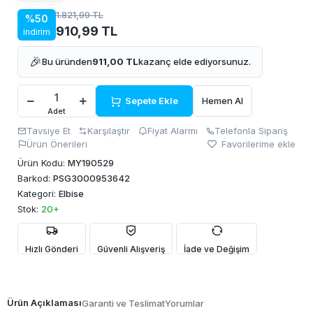
1.821,99 TL
%50
910,99 TL
indirim
🎉
Bu üründen
911,00 TL
kazanç elde ediyorsunuz.
Sepete Ekle
Hemen Al
Adet
Tavsiye Et
Karşılaştır
Fiyat Alarmı
Telefonla Sipariş
Ürün Önerileri
Favorilerime ekle
Ürün Kodu:
MY190529
Barkod:
PSG3000953642
Kategori:
Elbise
Stok:
20+
Hızlı Gönderi
Güvenli Alışveriş
İade ve Değişim
Ürün Açıklaması
Garanti ve Teslimat
Yorumlar