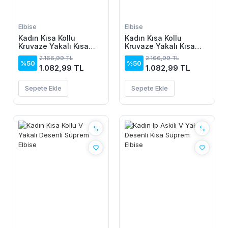
Elbise
Elbise
Kadın Kısa Kollu
Kadın Kısa Kollu
Kruvaze Yakalı Kısa
Kruvaze Yakalı Kısa
Krop Ottoman Bluz Ve
Krop Ottoman Bluz Ve
2.166,99 TL
2.166,99 TL
Midi Etek Ikili Takım
Midi Etek Ikili Takım
%50
%50
1.082,99 TL
1.082,99 TL
Sepete Ekle
Sepete Ekle