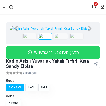
0
WHATSAPP İLE SİPARİŞ VER
Kadın Askılı Yuvarlak Yakalı Fırfırlı Kısa
Sandy Elbise
Yorum yok
Beden
2XL-3XL
L-XL
S-M
Renk
Kırmızı