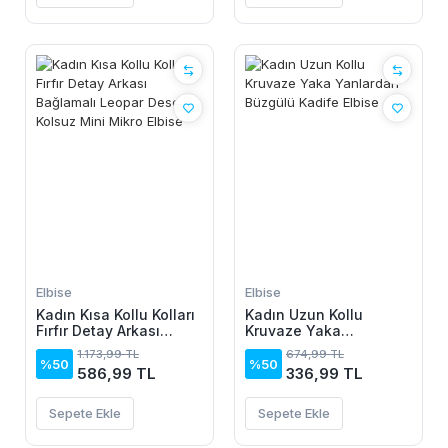
Elbise
Elbise
Kadın Kısa Kollu Kolları
Kadın Uzun Kollu
Fırfır Detay Arkası
Kruvaze Yaka
Bağlamalı Leopar
Yanlardan Büzgülü
1.173,99 TL
674,99 TL
Desen Kolsuz Mini
Kadife Elbise
%50
%50
586,99 TL
336,99 TL
Mikro Elbise
Sepete Ekle
Sepete Ekle