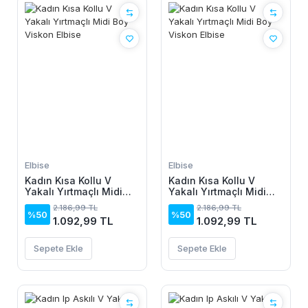
Elbise
Elbise
Kadın Kısa Kollu V
Kadın Kısa Kollu V
Yakalı Yırtmaçlı Midi
Yakalı Yırtmaçlı Midi
Boy Viskon Elbise
Boy Viskon Elbise
2.186,99 TL
2.186,99 TL
%50
%50
1.092,99 TL
1.092,99 TL
Sepete Ekle
Sepete Ekle