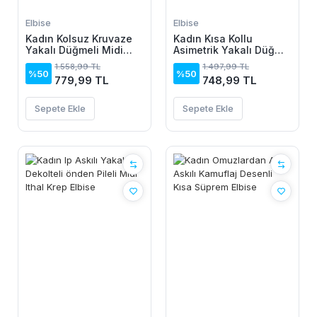
Elbise
Elbise
Kadın Kolsuz Kruvaze
Kadın Kısa Kollu
Yakalı Düğmeli Midi
Asimetrik Yakalı Düğme
Keten Elbise
Detaylı Midi Viskon
1.558,99 TL
1.497,99 TL
Elbise
%50
%50
779,99 TL
748,99 TL
Sepete Ekle
Sepete Ekle