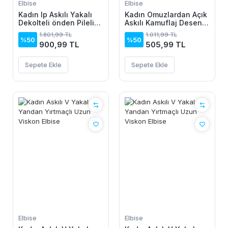
Elbise
Elbise
Kadın Ip Askılı Yakalı
Kadın Omuzlardan Açık
Dekolteli önden Pileli
Askılı Kamuflaj Desenli
Midi Ithal Krep Elbise
Kısa Süprem Elbise
1.801,99 TL
1.011,99 TL
%50
%50
900,99 TL
505,99 TL
Sepete Ekle
Sepete Ekle
Elbise
Elbise