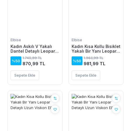
Elbise
Elbise
Kadın Askılı V Yakalı
Kadın Kısa Kollu Bisiklet
Dantel Detaylı Leopar
Yakalı Bir Yanı Leopar
Desenli Süprem Atlet
Detaylı Uzun Viskon
1.740,99 TL
1.963,99 TL
Ve şort Ikili Takım
Elbise
%50
%50
870,99 TL
981,99 TL
Sepete Ekle
Sepete Ekle