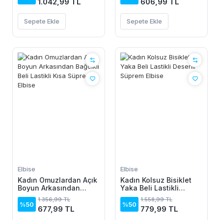
1.042,99 TL
606,99 TL
Sepete Ekle
Sepete Ekle
Elbise
Elbise
Kadın Omuzlardan Açık
Kadın Kolsuz Bisiklet
Boyun Arkasından
Yaka Beli Lastikli
Bağcıklı Beli Lastikli
Desenli Süprem Elbise
1.356,99 TL
1.558,99 TL
Kısa Süprem Elbise
%50
%50
677,99 TL
779,99 TL