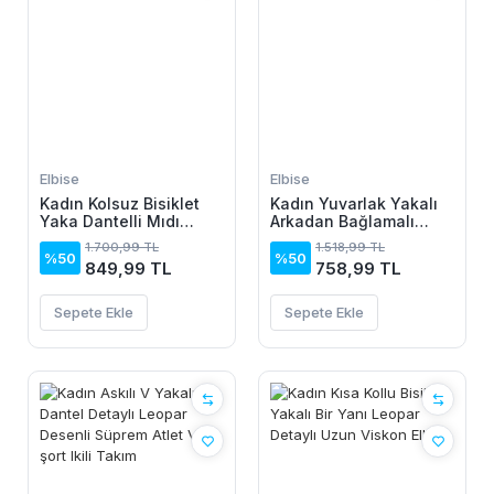
Elbise
Elbise
Kadın Kolsuz Bisiklet
Kadın Yuvarlak Yakalı
Yaka Dantelli Mıdı
Arkadan Bağlamalı
Janjan Krep Elbise
Düğme Detaylı
1.700,99 TL
1.518,99 TL
Asimetrik Kesim Detaylı
%50
%50
849,99 TL
758,99 TL
Kısa Viskon Elbise
Sepete Ekle
Sepete Ekle