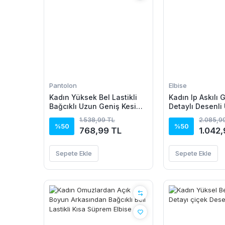
Pantolon
Elbise
Kadın Yüksek Bel Lastikli
Kadın Ip Askılı
Bağcıklı Uzun Geniş Kesim
Detaylı Desenli
Detaylı Krinkıl Pantolon
Süprem Elbise
1.538,99 TL
2.085,9
%50
%50
768,99 TL
1.042,
Sepete Ekle
Sepete Ekle