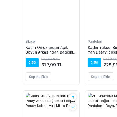
Elbise
Pantolon
Kadın Omuzlardan Açık
Kadın Yüksel Bel
Boyun Arkasından Bağcıklı
Yan Detayı çiçe
Beli Lastikli Kısa Süprem
Pantolon
1.356,99 TL
1.457,99
Elbise
%50
%50
677,99 TL
728,9
Sepete Ekle
Sepete Ekle