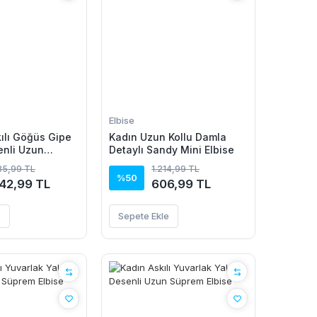
Elbise
kılı Göğüs Gipe
Kadın Uzun Kollu Damla
enli Uzun
Detaylı Sandy Mini Elbise
se
85,99 TL
1.214,99 TL
%50
042,99 TL
606,99 TL
e
Sepete Ekle