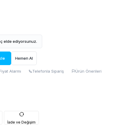
ç elde ediyorsunuz.
kle
Hemen Al
Fiyat Alarmı
Telefonla Sipariş
Ürün Önerileri
İade ve Değişim