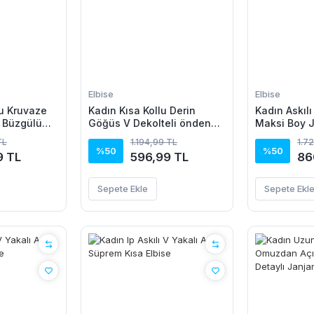
Elbise
Elbise
u Kruvaze
Kadın Kısa Kollu Derin
Kadın Askılı
 Büzgülü
Göğüs V Dekolteli önden
Maksi Boy 
Düğmeli Leopar Desenli
Elbise
TL
1.194,99 TL
1.7
Kısa Süprem Elbise
%50
%50
9 TL
596,99 TL
86
Sepete Ekle
Sepete Ekl