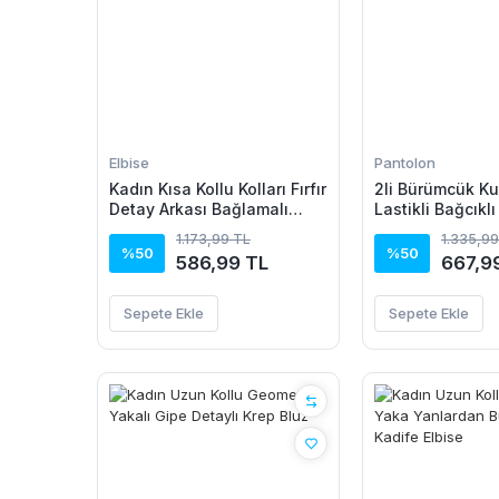
Elbise
Pantolon
Kadın Kısa Kollu Kolları Fırfır
2li Bürümcük Ku
Detay Arkası Bağlamalı
Lastikli Bağcıkl
Leopar Desen Kolsuz Mini
Pantolon - Bey
1.173,99 TL
1.335,99
Mikro Elbise
%50
%50
586,99 TL
667,9
Sepete Ekle
Sepete Ekle