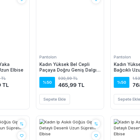
Pantolon
Pantolon
 Yaka
Kadın Yüksek Bel Cepli
Kadın Yüksek
Uzun Elbise
Paçaya Doğru Geniş Dalgıç
Bağcıklı Uz
Pantolon
Detaylı Krin
 TL
930,99 TL
1.5
%50
%50
9 TL
465,99 TL
76
Sepete Ekle
Sepete Ekl