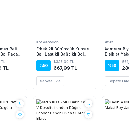
Kot Pantolon
Atlet
maş Beli
Erkek 2li Bürümcük Kumaş
Kontrast Biy
ı Bol Paça
Beli Lastikli Bağcıklı Bol
Bisiklet Yak
az/Vizon
Paça Pantolon -
Atlet - Turk
 TL
1.335,99 TL
561
Beyaz/Vizon
%50
%50
9 TL
667,99 TL
28
Sepete Ekle
Sepete Ekl