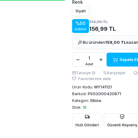
Renk
Siyah
314,99 TL
%50
156,99 TL
indirim
🎉
Bu üründen
158,00 TL
kazan
Sepete E
Adet
Tavsiye Et
Karşılaştır
Favorilerime ekle
Ürün Kodu:
MY141121
Barkod:
PSG2000420871
Kategori:
Elbise
Stok:
18
Hızlı Gönderi
Güvenli Alışveriş