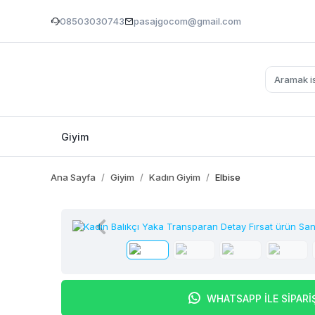
08503030743
pasajgocom@gmail.com
Giyim
Ana Sayfa
Giyim
Kadın Giyim
Elbise
WHATSAPP İLE SİPARİ