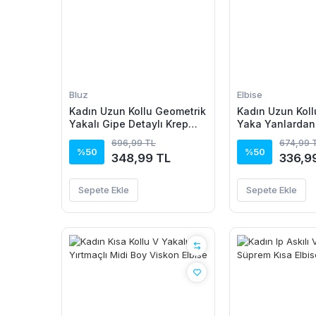
Bluz
Elbise
Kadın Uzun Kollu Geometrik
Kadın Uzun Koll
Yakalı Gipe Detaylı Krep
Yaka Yanlardan
Bluz
Kadife Elbise
696,99 TL
674,99 
%50
%50
348,99 TL
336,9
Sepete Ekle
Sepete Ekle