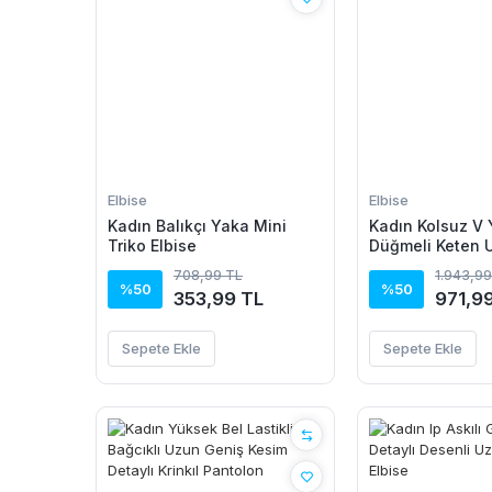
Elbise
Elbise
Kadın Balıkçı Yaka Mini
Kadın Kolsuz V
Triko Elbise
Düğmeli Keten 
708,99 TL
1.943,99
%50
%50
353,99 TL
971,9
Sepete Ekle
Sepete Ekle