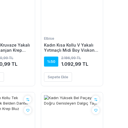
Elbise
 Kruvaze Yakalı
Kadın Kısa Kollu V Yakalı
Janjan Krep
Yırtmaçlı Midi Boy Viskon
Elbise
20,99 TL
2.186,99 TL
%50
0,99 TL
1.092,99 TL
e
Sepete Ekle