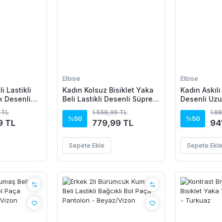
Elbise
Elbise
i Lastikli
Kadın Kolsuz Bisiklet Yaka
Kadın Askılı
k Desenli
Beli Lastikli Desenli Süprem
Desenli Uzu
Elbise
 TL
1.558,99 TL
1.8
%50
%50
9 TL
779,99 TL
94
Sepete Ekle
Sepete Ekl