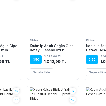
Elbise
Elbise
 Göğüs Gipe
Kadın Ip Askılı Göğüs Gipe
Kadın Ip As
 Uzun
Detaylı Desenli Uzun
Detaylı Des
Süprem Elbise
Süprem Elbi
9 TL
2.085,99 TL
2.0
%50
%50
99 TL
1.042,99 TL
1.
Sepete Ekle
Sepete Ekl