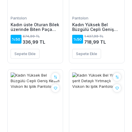
Pantolon
Pantolon
Kadın üste Oturan Bilek
Kadın Yüksek Bel
üzerinde Biten Paça
Büzgülü Cepli Geniş
Krep Pantolon
Kesim Viskon Iki Iplik
674,99 TL
1.437,99 TL
Pantolon
%50
%50
336,99 TL
718,99 TL
Sepete Ekle
Sepete Ekle