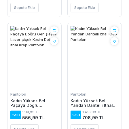
Sepete Ekle
Sepete Ekle
Pantolon
Pantolon
Kadın Yüksek Bel
Kadın Yüksek Bel
Paçaya Doğru
Yandan Dantelli Ithal
Genişleyen Lazer çiçek
Krep Pantolon
1.113,99 TL
1.416,99 TL
Kesim Detaylı Ithal Krep
%50
%50
556,99 TL
708,99 TL
Pantolon