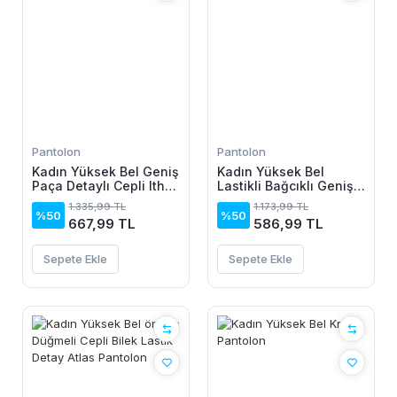
Pantolon
Pantolon
Kadın Yüksek Bel Geniş
Kadın Yüksek Bel
Paça Detaylı Cepli Ithal
Lastikli Bağcıklı Geniş
Krep
Kesim Iki Iplik Pantolon
1.335,99 TL
1.173,99 TL
Pantolon(kemersiz)
%50
%50
667,99 TL
586,99 TL
Sepete Ekle
Sepete Ekle