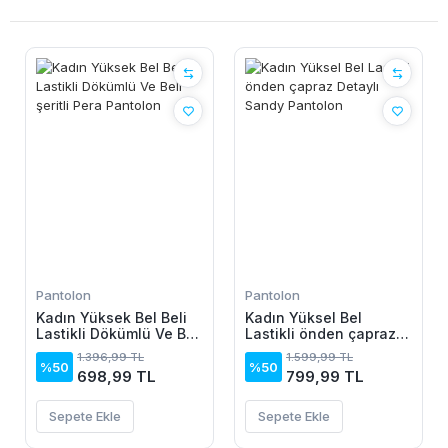
Pantolon
Pantolon
Kadın Yüksek Bel Beli
Kadın Yüksel Bel
Lastikli Dökümlü Ve Beli
Lastikli önden çapraz
şeritli Pera Pantolon
Detaylı Sandy Pantolon
1.396,99 TL
1.599,99 TL
%50
%50
698,99 TL
799,99 TL
Sepete Ekle
Sepete Ekle