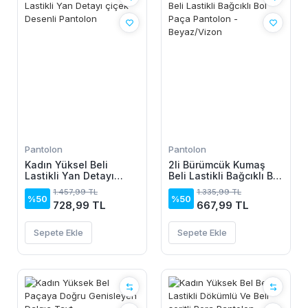
Pantolon
Pantolon
Kadın Yüksel Beli
2li Bürümcük Kumaş
Lastikli Yan Detayı
Beli Lastikli Bağcıklı Bol
çiçek Desenli Pantolon
Paça Pantolon -
1.457,99 TL
1.335,99 TL
Beyaz/Vizon
%50
%50
728,99 TL
667,99 TL
Sepete Ekle
Sepete Ekle