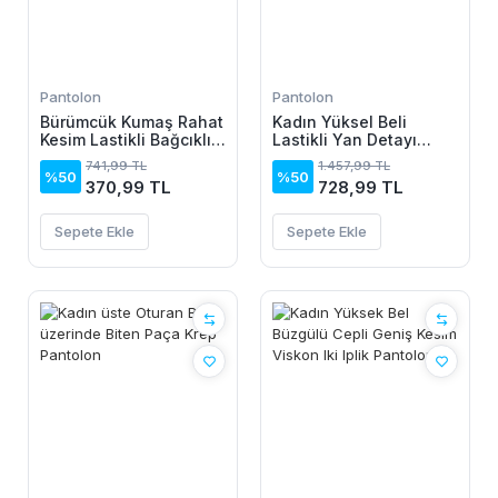
Pantolon
Pantolon
Bürümcük Kumaş Rahat
Kadın Yüksel Beli
Kesim Lastikli Bağcıklı
Lastikli Yan Detayı
Cepli Pantolon - Bej
çiçek Desenli Pantolon
741,99 TL
1.457,99 TL
%50
%50
370,99 TL
728,99 TL
Sepete Ekle
Sepete Ekle