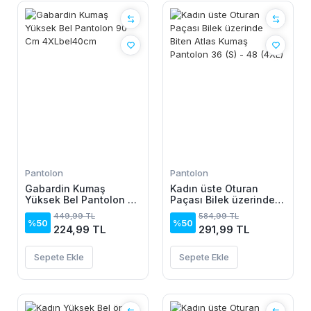
Pantolon
Pantolon
Gabardin Kumaş
Kadın üste Oturan
Yüksek Bel Pantolon 90
Paçası Bilek üzerinde
Cm 4XLbel40cm
Biten Atlas Kumaş
449,99 TL
584,99 TL
Pantolon 36 (S) - 48
%50
%50
224,99 TL
291,99 TL
(4XL)
Sepete Ekle
Sepete Ekle