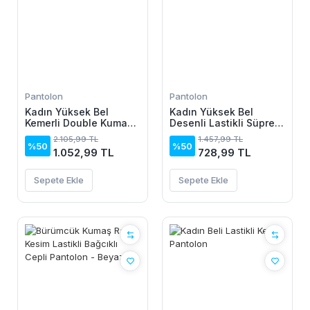
Pantolon
Pantolon
Kadın Yüksek Bel
Kadın Yüksek Bel
Kemerli Double Kumaş
Desenli Lastikli Süprem
Palazzo Pantolon
Pantolon
2.105,99 TL
1.457,99 TL
%50
%50
1.052,99 TL
728,99 TL
Sepete Ekle
Sepete Ekle