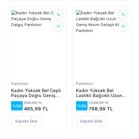
Pantolon
Pantolon
Kadın Yüksek Bel Cepli
Kadın Yüksek Bel
Paçaya Doğru Geniş
Lastikli Bağcıklı Uzun
Dalgıç Pantolon
Geniş Kesim Detaylı
930,99 TL
1.538,99 TL
Krinkıl Pantolon
%50
%50
465,99 TL
768,99 TL
Sepete Ekle
Sepete Ekle