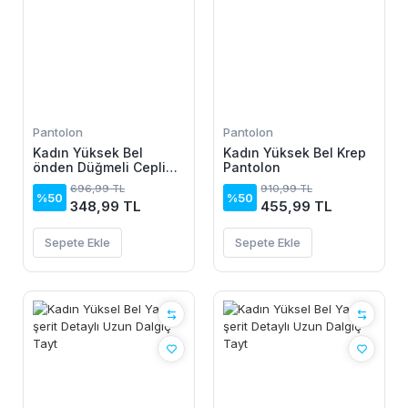
Pantolon
Pantolon
Kadın Yüksek Bel
Kadın Yüksek Bel Krep
önden Düğmeli Cepli
Pantolon
Bilek Lastik Detay Atlas
696,99 TL
910,99 TL
Pantolon
%50
%50
348,99 TL
455,99 TL
Sepete Ekle
Sepete Ekle