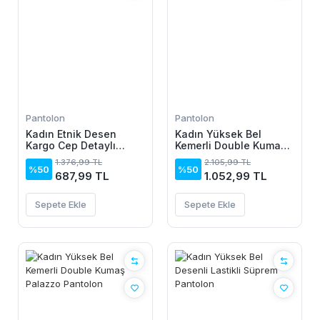
Pantolon
Pantolon
Kadın Etnik Desen
Kadın Yüksek Bel
Kargo Cep Detaylı
Kemerli Double Kumaş
Süprem Pantolon
Palazzo Pantolon
1.376,99 TL
2.105,99 TL
%50
%50
687,99 TL
1.052,99 TL
Sepete Ekle
Sepete Ekle