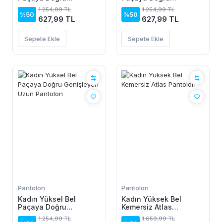
Genişleyen Uzun
Genişleyen Uzun
1.254,99 TL
1.254,99 TL
Pantolon
Pantolon
%50
%50
627,99 TL
627,99 TL
Sepete Ekle
Sepete Ekle
Pantolon
Pantolon
Kadın Yüksel Bel
Kadın Yüksek Bel
Paçaya Doğru
Kemersiz Atlas
Genişleyen Uzun
Pantolon
1.254,99 TL
1.659,99 TL