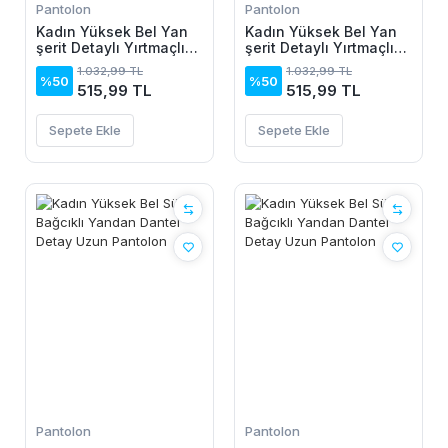
Pantolon
Pantolon
Kadın Yüksek Bel Yan
Kadın Yüksek Bel Yan
şerit Detaylı Yırtmaçlı
şerit Detaylı Yırtmaçlı
Viskon Iki Iplik
Viskon Iki Iplik
1.032,99 TL
1.032,99 TL
Pantolon
Pantolon
%50
%50
515,99 TL
515,99 TL
Sepete Ekle
Sepete Ekle
Pantolon
Pantolon