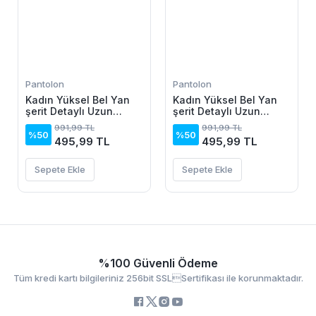
Pantolon
Pantolon
Kadın Yüksel Bel Yan
Kadın Yüksel Bel Yan
şerit Detaylı Uzun
şerit Detaylı Uzun
Dalgıç Tayt
Dalgıç Tayt
991,99 TL
991,99 TL
%50
%50
495,99 TL
495,99 TL
Sepete Ekle
Sepete Ekle
%100 Güvenli Ödeme
Tüm kredi kartı bilgileriniz 256bit SSLSertifikası ile korunmaktadır.