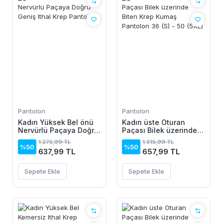
Pantolon
Pantolon
Kadın Yüksek Bel önü
Kadın üste Oturan
Nervürlü Paçaya Doğru
Paçası Bilek üzerinde
Geniş Ithal Krep
Biten Krep Kumaş
1.275,99 TL
1.315,99 TL
Pantolon
Pantolon 36 (S) - 50
%50
%50
637,99 TL
657,99 TL
(5XL)
Sepete Ekle
Sepete Ekle