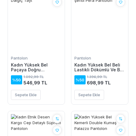
Pantolon
Pantolon
Kadın Yüksek Bel
Kadın Yüksek Bel Beli
Paçaya Doğru
Lastikli Dökümlü Ve Beli
Genisleyen Dalgıç Tayt
şeritli Pera Pantolon
1.092,99 TL
1.396,99 TL
%50
%50
546,99 TL
698,99 TL
Sepete Ekle
Sepete Ekle