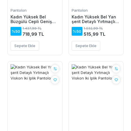
Pantolon
Pantolon
Kadın Yüksek Bel
Kadın Yüksek Bel Yan
Büzgülü Cepli Geniş
şerit Detaylı Yırtmaçlı
Kesim Viskon Iki Iplik
Viskon Iki Iplik
1.437,99 TL
1.032,99 TL
Pantolon
Pantolon
%50
%50
718,99 TL
515,99 TL
Sepete Ekle
Sepete Ekle