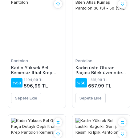
Pantolon
Pantolon
Kadın Yüksek Bel
Kadın üste Oturan
Kemersiz Ithal Krep
Paçası Bilek üzerinde
Pantolon
Biten Atlas Kumaş
1.194,99 TL
1.315,99 TL
Pantolon 36 (S) - 50
%50
%50
596,99 TL
657,99 TL
(5XL)
Sepete Ekle
Sepete Ekle