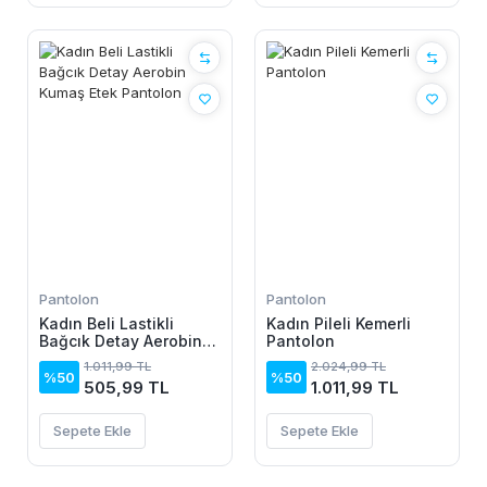
Pantolon
Pantolon
Kadın Beli Lastikli
Kadın Pileli Kemerli
Bağcık Detay Aerobin
Pantolon
Kumaş Etek Pantolon
1.011,99 TL
2.024,99 TL
%50
%50
505,99 TL
1.011,99 TL
Sepete Ekle
Sepete Ekle