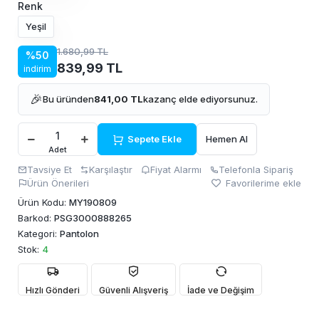
Renk
Yeşil
1.680,99 TL
%50
839,99 TL
indirim
🎉
Bu üründen
841,00 TL
kazanç elde ediyorsunuz.
Sepete Ekle
Hemen Al
Adet
Tavsiye Et
Karşılaştır
Fiyat Alarmı
Telefonla Sipariş
Ürün Önerileri
Favorilerime ekle
Ürün Kodu:
MY190809
Barkod:
PSG3000888265
Kategori:
Pantolon
Stok:
4
Hızlı Gönderi
Güvenli Alışveriş
İade ve Değişim