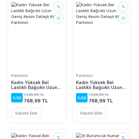
Pantolon
Pantolon
Kadın Yüksek Bel
Kadın Yüksek Bel
Lastikli Bağcıklı Uzun
Lastikli Bağcıklı Uzun
Geniş Kesim Detaylı
Geniş Kesim Detaylı
1.538,99 TL
1.538,99 TL
Krinkıl Pantolon
Krinkıl Pantolon
%50
%50
768,99 TL
768,99 TL
Sepete Ekle
Sepete Ekle