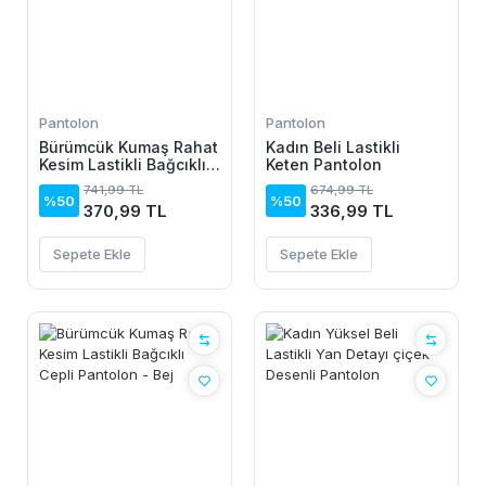
Pantolon
Pantolon
Bürümcük Kumaş Rahat
Kadın Beli Lastikli
Kesim Lastikli Bağcıklı
Keten Pantolon
Cepli Pantolon - Beyaz
741,99 TL
674,99 TL
%50
%50
370,99 TL
336,99 TL
Sepete Ekle
Sepete Ekle