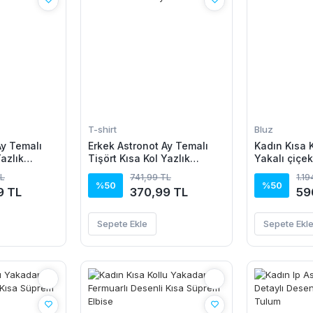
T-shirt
Bluz
Ay Temalı
Erkek Astronot Ay Temalı
Kadın Kısa 
Yazlık
Tişört Kısa Kol Yazlık
Yakalı çiçe
Shirt -
Bisiklet Yaka T-Shirt - Siyah
Süprem Blu
TL
741,99 TL
1.1
%50
%50
9 TL
370,99 TL
59
Sepete Ekle
Sepete Ekl