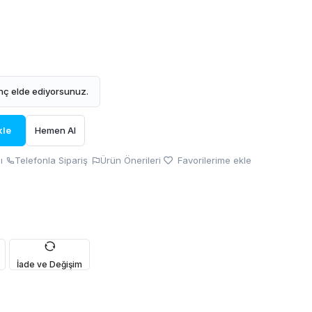
ç elde ediyorsunuz.
kle
Hemen Al
ı
Telefonla Sipariş
Ürün Önerileri
Favorilerime ekle
İade ve Değişim