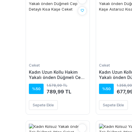
Ceket
Ceket
Kadın Uzun Kollu Hakim
Kadın Uzun Kol
Yakalı önden Düğmeli Cep
Yakalı önden Dü
Detaylı Kısa Kaşe Ceket
Kaşe Astarsız K
1.578,99 TL
1.356,99
%50
%50
789,99 TL
677,9
Sepete Ekle
Sepete Ekle