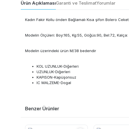
Ürün Açıklaması
Garanti ve Teslimat
Yorumlar
Kadın Fakir Kollu önden Bağlamalı Kısa şifon Bolero Ceket
Modelin Ölçüleri: Boy:165, Kg:55, Göğüs:90, Bel:72, Kalça:
Modelin üzerindeki ürün M/38 bedendir
KOL UZUNLUK-Diğerleri
UZUNLUK-Diğerleri
KAPISON-Kapüşonsuz
IC MALZEME-Dogal
Benzer Ürünler