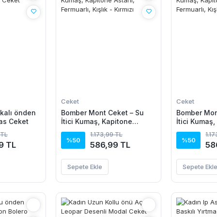
Ceket
Ceket
kalı önden
Bomber Mont Ceket – Su
Bomber Mon
as Ceket
İtici Kumaş, Kapitone
İtici Kumaş,
Astarlı, Fermuarlı, Kışlık -
Astarlı, Ferm
 TL
1.173,99 TL
1.1
Kırmızı
Haki
%50
%50
9 TL
586,99 TL
58
Sepete Ekle
Sepete Ekl