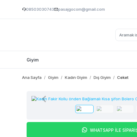
08503030743
pasajgocom@gmail.com
Giyim
Ana Sayfa
Giyim
Kadın Giyim
Dış Giyim
Ceket
WHATSAPP İLE SİPARİ