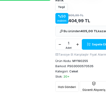
Renk
Yeşil
809,99 TL
%50
404,99 TL
indirim
🎉
Bu üründen
405,00 TL
kazan
Sepete E
Adet
Tavsiye Et
Karşılaştır
Fiyat Alarm
Ürün Kodu:
MY190255
Barkod:
PSG3000570535
Kategori:
Ceket
Stok:
20+
Hızlı Gönderi
Güvenli Alışveriş