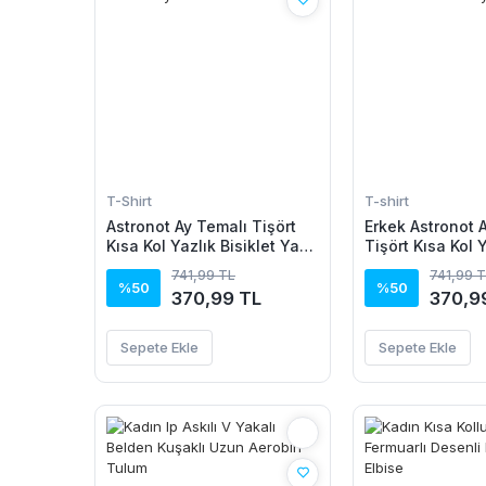
T-Shirt
T-shirt
Astronot Ay Temalı Tişört
Erkek Astronot 
Kısa Kol Yazlık Bisiklet Yaka
Tişört Kısa Kol 
T-Shirt - Siyah
Bisiklet Yaka T-
741,99 TL
741,99 
Beyaz
%50
%50
370,99 TL
370,9
Sepete Ekle
Sepete Ekle