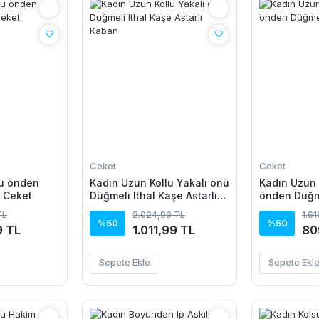
Ceket
Ceket
lu önden
Kadın Uzun Kollu Yakalı önü
Kadın Uzun 
l Ceket
Düğmeli Ithal Kaşe Astarlı
önden Düğm
Kaban
Ceket
TL
2.024,99 TL
1.6
%50
%50
9 TL
1.011,99 TL
80
Sepete Ekle
Sepete Ekl