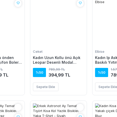
Ceket
Elbise
lu önden
Kadın Uzun Kollu önü Açık
Kadın Ip Ask
şifon Bolero
Leopar Desenli Modal
Baskılı Yırt
Ceket
Uzun Elbise
TL
789,99 TL
1.5
%50
%50
9 TL
394,99 TL
78
Sepete Ekle
Sepete Ekl