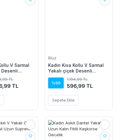
Bluz
Kollu V Sarmal
Kadın Kısa Kollu V Sarmal
k Desenli
Yakalı çiçek Desenli
z
Süprem Bluz
94,99 TL
1.194,99 TL
%50
6,99 TL
596,99 TL
e
Sepete Ekle