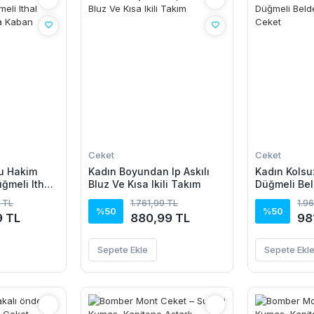
Ceket
Ceket
lu Hakim
Kadın Boyundan Ip Askılı
Kadın Kolsu
ğmeli Ithal
Bluz Ve Kısa Ikili Takım
Düğmeli Bel
ısa Kaban
Atlas Ceket
 TL
1.761,99 TL
1.9
%50
%50
9 TL
880,99 TL
98
Sepete Ekle
Sepete Ekl