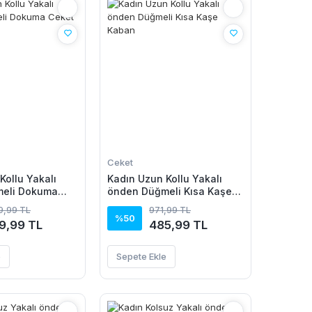
Ceket
Kollu Yakalı
Kadın Uzun Kollu Yakalı
eli Dokuma
önden Düğmeli Kısa Kaşe
Kaban
19,99 TL
971,99 TL
%50
9,99 TL
485,99 TL
e
Sepete Ekle