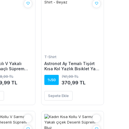
T-Shirt
ılı V Yakalı
Astronot Ay Temalı Tişört
maçlı Süprem
Kısa Kol Yazlık Bisiklet Yaka
T-Shirt - Beyaz
78,99 TL
741,99 TL
%50
9,99 TL
370,99 TL
e
Sepete Ekle