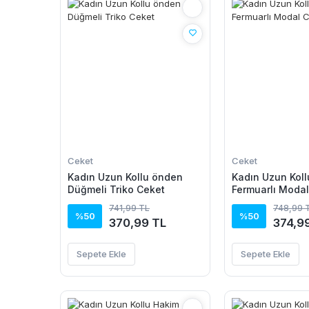
Ceket
Ceket
Kadın Uzun Kollu önden
Kadın Uzun Kol
Düğmeli Triko Ceket
Fermuarlı Moda
741,99 TL
748,99 
%50
%50
370,99 TL
374,9
Sepete Ekle
Sepete Ekle