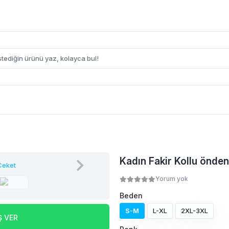
Kadın Fakir Kollu önden
Yorum yok
Beden
S-M
L-XL
2XL-3XL
Ş VER