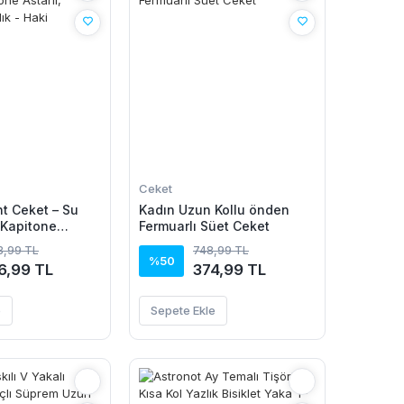
Ceket
t Ceket – Su
Kadın Uzun Kollu önden
 Kapitone
Fermuarlı Süet Ceket
uarlı, Kışlık -
73,99 TL
748,99 TL
%50
6,99 TL
374,99 TL
e
Sepete Ekle