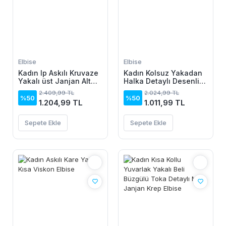
Elbise
Elbise
Kadın Ip Askılı Kruvaze
Kadın Kolsuz Yakadan
Yakalı üst Janjan Alt
Halka Detaylı Desenli
Süprem Elbise
Midi Dalgıç Elbise
2.409,99 TL
2.024,99 TL
%50
%50
1.204,99 TL
1.011,99 TL
Sepete Ekle
Sepete Ekle