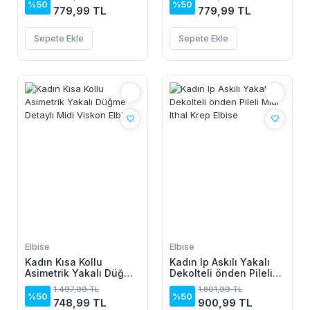
%50
%50
779,99 TL
779,99 TL
Sepete Ekle
Sepete Ekle
Elbise
Elbise
Kadın Kısa Kollu
Kadın Ip Askılı Yakalı
Asimetrik Yakalı Düğme
Dekolteli önden Pileli
Detaylı Midi Viskon
Midi Ithal Krep Elbise
1.497,99 TL
1.801,99 TL
Elbise
%50
%50
748,99 TL
900,99 TL