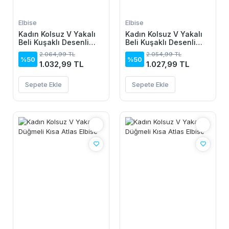
Elbise
Elbise
Kadın Kolsuz V Yakalı
Kadın Kolsuz V Yakalı
Beli Kuşaklı Desenli
Beli Kuşaklı Desenli
Kısa Süprem Elbise
Kısa Süprem Elbise
2.064,99 TL
2.054,99 TL
%50
%50
1.032,99 TL
1.027,99 TL
Sepete Ekle
Sepete Ekle