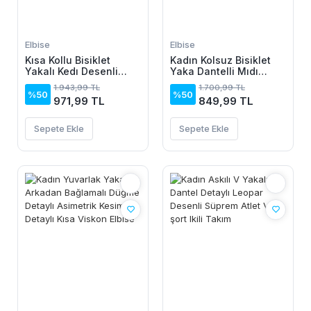
Elbise
Elbise
Kısa Kollu Bisiklet
Kadın Kolsuz Bisiklet
Yakalı Kedı Desenli
Yaka Dantelli Mıdı
Midi Vıskon Elbise
Janjan Krep Elbise
1.943,99 TL
1.700,99 TL
%50
%50
971,99 TL
849,99 TL
Sepete Ekle
Sepete Ekle