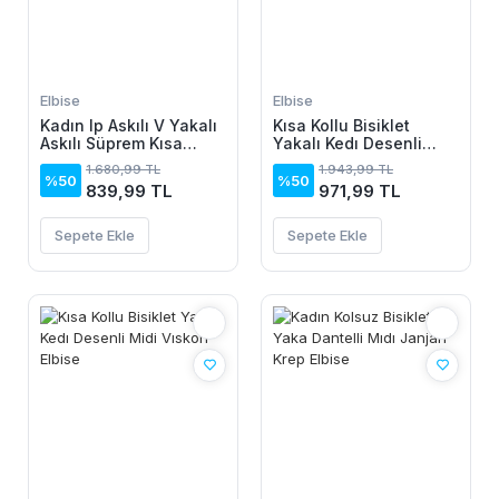
Elbise
Elbise
Kadın Ip Askılı V Yakalı
Kısa Kollu Bisiklet
Askılı Süprem Kısa
Yakalı Kedı Desenli
Elbise
Midi Vıskon Elbise
1.680,99 TL
1.943,99 TL
%50
%50
839,99 TL
971,99 TL
Sepete Ekle
Sepete Ekle