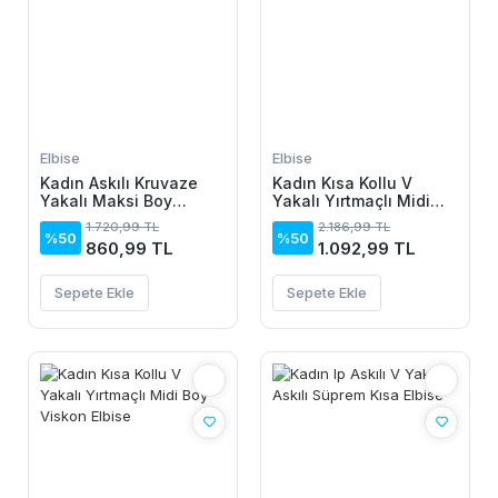
Elbise
Elbise
Kadın Askılı Kruvaze
Kadın Kısa Kollu V
Yakalı Maksi Boy
Yakalı Yırtmaçlı Midi
Janjan Krep Elbise
Boy Viskon Elbise
1.720,99 TL
2.186,99 TL
%50
%50
860,99 TL
1.092,99 TL
Sepete Ekle
Sepete Ekle