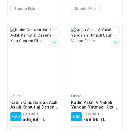
Sepete Ekle
Sepete Ekle
Elbise
Elbise
Kadın Omuzlardan Açık
Kadın Askılı V Yakalı
Askılı Kamuflaj Desenli
Yandan Yırtmaçlı Uzun
Kısa Süprem Elbise
Viskon Elbise
1.011,99 TL
1.518,99 TL
%50
%50
505,99 TL
758,99 TL