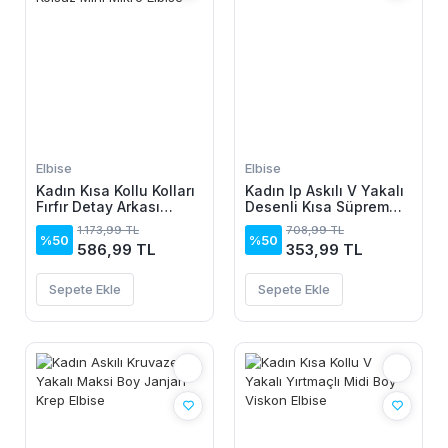
Elbise
Elbise
Kadın Kısa Kollu Kolları
Kadın Ip Askılı V Yakalı
Fırfır Detay Arkası
Desenli Kısa Süprem
Bağlamalı Leopar
Elbise
1.173,99 TL
708,99 TL
Desen Kolsuz Mini
%50
%50
586,99 TL
353,99 TL
Mikro Elbise
Sepete Ekle
Sepete Ekle