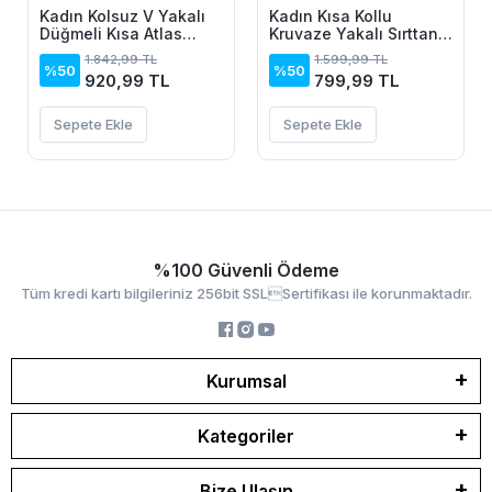
Kadın Kolsuz V Yakalı
Kadın Kısa Kollu
Düğmeli Kısa Atlas
Kruvaze Yakalı Sırttan
Elbise
Açık Ve Bağcıklı Kısa
1.842,99 TL
1.599,99 TL
Aerobin Elbise
%50
%50
920,99 TL
799,99 TL
Sepete Ekle
Sepete Ekle
%100 Güvenli Ödeme
Tüm kredi kartı bilgileriniz 256bit SSLSertifikası ile korunmaktadır.
Kurumsal
Kategoriler
Bize Ulaşın