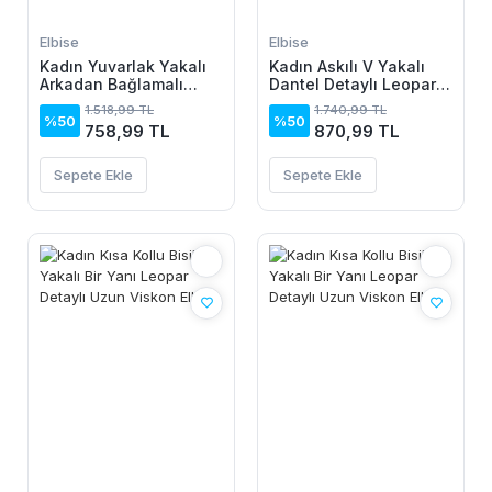
Elbise
Elbise
Kadın Yuvarlak Yakalı
Kadın Askılı V Yakalı
Arkadan Bağlamalı
Dantel Detaylı Leopar
Düğme Detaylı
Desenli Süprem Atlet
1.518,99 TL
1.740,99 TL
Asimetrik Kesim Detaylı
Ve şort Ikili Takım
%50
%50
758,99 TL
870,99 TL
Kısa Viskon Elbise
Sepete Ekle
Sepete Ekle