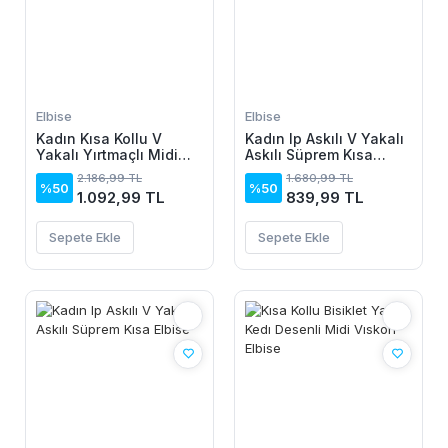
Elbise
Elbise
Kadın Kısa Kollu V
Kadın Ip Askılı V Yakalı
Yakalı Yırtmaçlı Midi
Askılı Süprem Kısa
Boy Viskon Elbise
Elbise
2.186,99 TL
1.680,99 TL
%50
%50
1.092,99 TL
839,99 TL
Sepete Ekle
Sepete Ekle