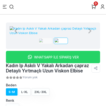
0
WHATSAPP İLE SİPARİŞ VER
Kadın Ip Askılı V Yakalı Arkadan çapraz
Detaylı Yırtmaçlı Uzun Viskon Elbise
Yorum yok
Beden
S-M
L-XL
2XL-3XL
Renk