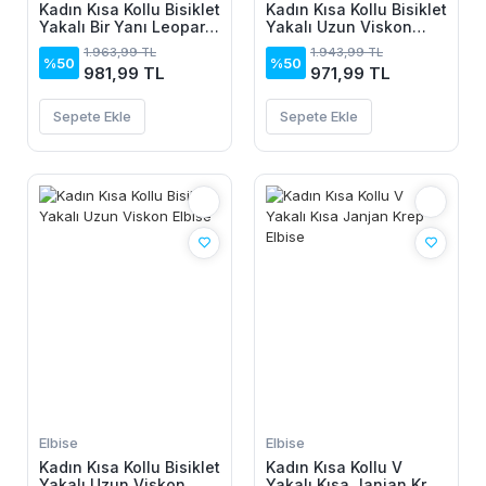
Kadın Kısa Kollu Bisiklet
Kadın Kısa Kollu Bisiklet
Yakalı Bir Yanı Leopar
Yakalı Uzun Viskon
Detaylı Uzun Viskon
Elbise
1.963,99 TL
1.943,99 TL
Elbise
%50
%50
981,99 TL
971,99 TL
Sepete Ekle
Sepete Ekle
Elbise
Elbise
Kadın Kısa Kollu Bisiklet
Kadın Kısa Kollu V
Yakalı Uzun Viskon
Yakalı Kısa Janjan Krep