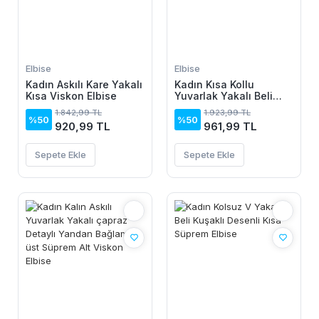
Elbise
Elbise
Kadın Askılı Kare Yakalı
Kadın Kısa Kollu
Kısa Viskon Elbise
Yuvarlak Yakalı Beli
Büzgülü Toka Detaylı
1.842,99 TL
1.923,99 TL
Midi Janjan Krep Elbise
%50
%50
920,99 TL
961,99 TL
Sepete Ekle
Sepete Ekle