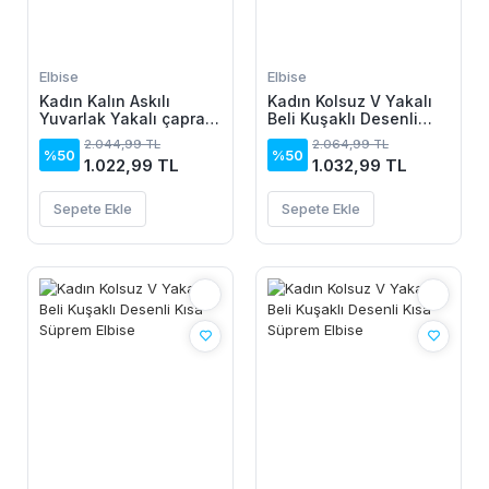
Elbise
Elbise
Kadın Kalın Askılı
Kadın Kolsuz V Yakalı
Yuvarlak Yakalı çapraz
Beli Kuşaklı Desenli
Detaylı Yandan
Kısa Süprem Elbise
2.044,99 TL
2.064,99 TL
Bağlamalı üst Süprem
%50
%50
1.022,99 TL
1.032,99 TL
Alt Viskon Elbise
Sepete Ekle
Sepete Ekle