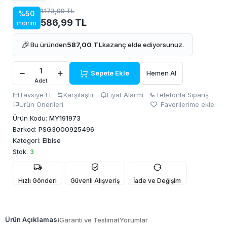
1.173,99 TL
%50
586,99 TL
indirim
🎉
Bu üründen
587,00 TL
kazanç elde ediyorsunuz.
Sepete Ekle
Hemen Al
Adet
Tavsiye Et
Karşılaştır
Fiyat Alarmı
Telefonla Sipariş
Ürün Önerileri
Favorilerime ekle
Ürün Kodu:
MY191973
Barkod:
PSG3000925496
Kategori:
Elbise
Stok:
3
Hızlı Gönderi
Güvenli Alışveriş
İade ve Değişim
Ürün Açıklaması
Garanti ve Teslimat
Yorumlar