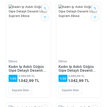
Elbise
Elbise
Kadın Ip Askılı Göğüs
Kadın Ip Askılı Göğüs
Gipe Detaylı Desenli
Gipe Detaylı Desenli
Uzun Süprem Elbise
Uzun Süprem Elbise
2.085,99 TL
2.085,99 TL
%50
%50
1.042,99 TL
1.042,99 TL
Sepete Ekle
Sepete Ekle