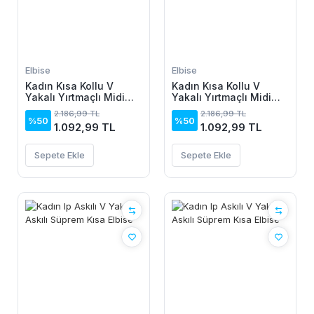
Elbise
Elbise
Kadın Kısa Kollu V
Kadın Kısa Kollu V
Yakalı Yırtmaçlı Midi
Yakalı Yırtmaçlı Midi
Boy Viskon Elbise
Boy Viskon Elbise
2.186,99 TL
2.186,99 TL
%50
%50
1.092,99 TL
1.092,99 TL
Sepete Ekle
Sepete Ekle