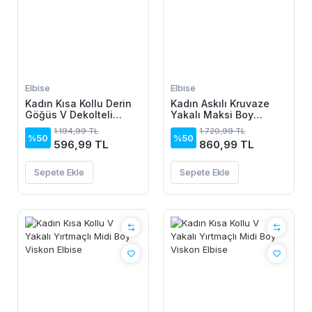
Elbise
Elbise
Kadın Kısa Kollu Derin
Kadın Askılı Kruvaze
Göğüs V Dekolteli
Yakalı Maksi Boy
önden Düğmeli Leopar
Janjan Krep Elbise
1.194,99 TL
1.720,99 TL
Desenli Kısa Süprem
%50
%50
596,99 TL
860,99 TL
Elbise
Sepete Ekle
Sepete Ekle