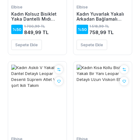
Elbise
Elbise
Kadın Kolsuz Bisiklet
Kadın Yuvarlak Yakalı
Yaka Dantelli Mıdı
Arkadan Bağlamalı
Janjan Krep Elbise
Düğme Detaylı
1.700,99 TL
1.518,99 TL
Asimetrik Kesim Detaylı
%50
%50
849,99 TL
758,99 TL
Kısa Viskon Elbise
Sepete Ekle
Sepete Ekle
Elbise
Elbise