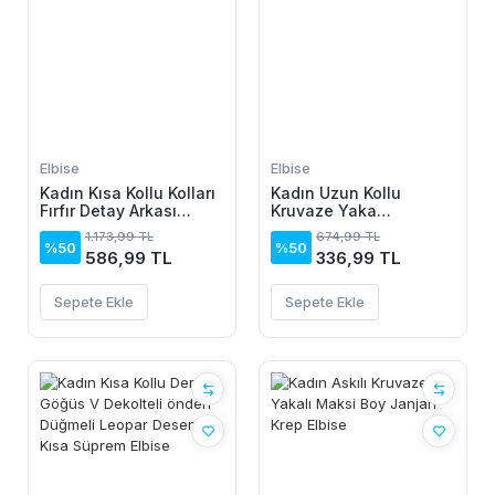
Elbise
Elbise
Kadın Kısa Kollu Kolları
Kadın Uzun Kollu
Fırfır Detay Arkası
Kruvaze Yaka
Bağlamalı Leopar
Yanlardan Büzgülü
1.173,99 TL
674,99 TL
Desen Kolsuz Mini
Kadife Elbise
%50
%50
586,99 TL
336,99 TL
Mikro Elbise
Sepete Ekle
Sepete Ekle