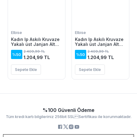
Elbise
Elbise
Kadın Ip Askılı Kruvaze
Kadın Ip Askılı Kruvaze
Yakalı üst Janjan Alt
Yakalı üst Janjan Alt
Süprem Elbise
Süprem Elbise
2.409,99 TL
2.409,99 TL
%50
%50
1.204,99 TL
1.204,99 TL
Sepete Ekle
Sepete Ekle
%100 Güvenli Ödeme
Tüm kredi kartı bilgileriniz 256bit SSLSertifikası ile korunmaktadır.