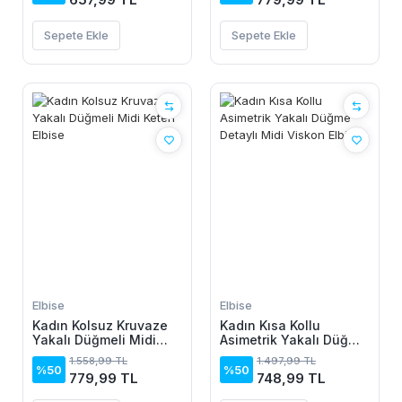
Sepete Ekle
Sepete Ekle
Elbise
Elbise
Kadın Kolsuz Kruvaze
Kadın Kısa Kollu
Yakalı Düğmeli Midi
Asimetrik Yakalı Düğme
Keten Elbise
Detaylı Midi Viskon
1.558,99 TL
1.497,99 TL
Elbise
%50
%50
779,99 TL
748,99 TL