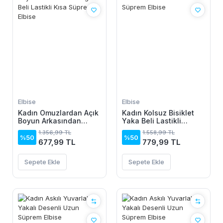
Elbise
Elbise
Kadın Omuzlardan Açık
Kadın Kolsuz Bisiklet
Boyun Arkasından
Yaka Beli Lastikli
Bağcıklı Beli Lastikli
Desenli Süprem Elbise
1.356,99 TL
1.558,99 TL
Kısa Süprem Elbise
%50
%50
677,99 TL
779,99 TL
Sepete Ekle
Sepete Ekle