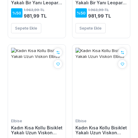
Yakalı Bir Yanı Leopar
Yakalı Bir Yanı Leopar
Detaylı Uzun Viskon
Detaylı Uzun Viskon
1.963,99 TL
1.963,99 TL
Elbise
Elbise
%50
%50
981,99 TL
981,99 TL
Sepete Ekle
Sepete Ekle
Elbise
Elbise
Kadın Kısa Kollu Bisiklet
Kadın Kısa Kollu Bisiklet
Yakalı Uzun Viskon
Yakalı Uzun Viskon
Elbise
Elbise