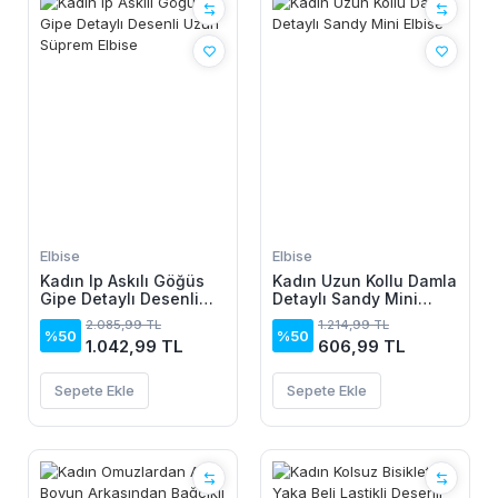
Elbise
Elbise
Kadın Ip Askılı Göğüs
Kadın Uzun Kollu Damla
Gipe Detaylı Desenli
Detaylı Sandy Mini
Uzun Süprem Elbise
Elbise
2.085,99 TL
1.214,99 TL
%50
%50
1.042,99 TL
606,99 TL
Sepete Ekle
Sepete Ekle