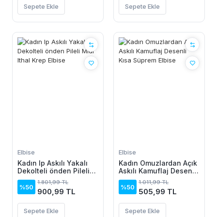
Sepete Ekle
Sepete Ekle
Elbise
Elbise
Kadın Ip Askılı Yakalı
Kadın Omuzlardan Açık
Dekolteli önden Pileli
Askılı Kamuflaj Desenli
Midi Ithal Krep Elbise
Kısa Süprem Elbise
1.801,99 TL
1.011,99 TL
%50
%50
900,99 TL
505,99 TL
Sepete Ekle
Sepete Ekle