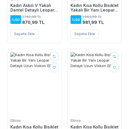
Kadın Askılı V Yakalı
Kadın Kısa Kollu Bisiklet
Dantel Detaylı Leopar
Yakalı Bir Yanı Leopar
Desenli Süprem Atlet
Detaylı Uzun Viskon
1.740,99 TL
1.963,99 TL
Ve şort Ikili Takım
Elbise
%50
%50
870,99 TL
981,99 TL
Sepete Ekle
Sepete Ekle
Elbise
Elbise
Kadın Kısa Kollu Bisiklet
Kadın Kısa Kollu Bisiklet