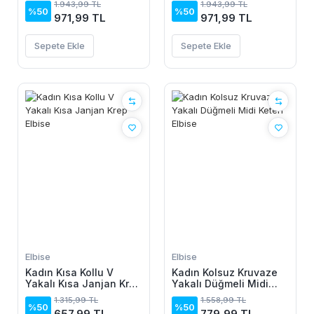
1.943,99 TL
1.943,99 TL
%50
%50
971,99 TL
971,99 TL
Sepete Ekle
Sepete Ekle
Elbise
Elbise
Kadın Kısa Kollu V
Kadın Kolsuz Kruvaze
Yakalı Kısa Janjan Krep
Yakalı Düğmeli Midi
Elbise
Keten Elbise
1.315,99 TL
1.558,99 TL
%50
%50
657,99 TL
779,99 TL