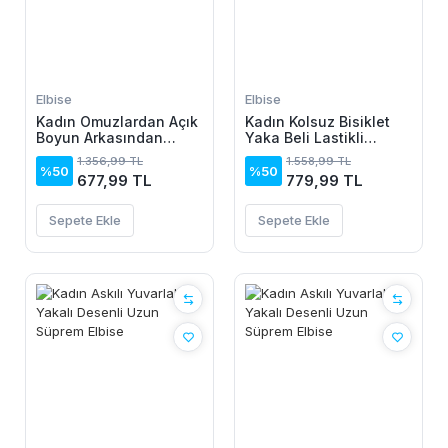
Elbise
Elbise
Kadın Omuzlardan Açık
Kadın Kolsuz Bisiklet
Boyun Arkasından
Yaka Beli Lastikli
Bağcıklı Beli Lastikli
Desenli Süprem Elbise
1.356,99 TL
1.558,99 TL
Kısa Süprem Elbise
%50
%50
677,99 TL
779,99 TL
Sepete Ekle
Sepete Ekle