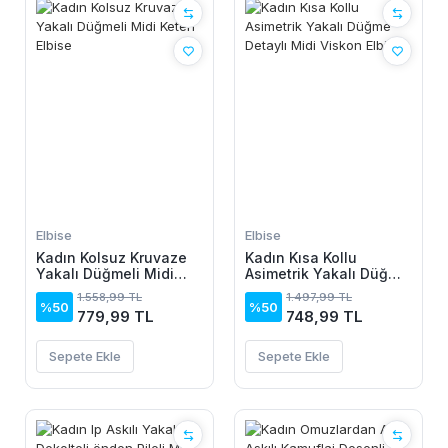
Elbise
Elbise
Kadın Kolsuz Kruvaze
Kadın Kısa Kollu
Yakalı Düğmeli Midi
Asimetrik Yakalı Düğme
Keten Elbise
Detaylı Midi Viskon
1.558,99 TL
1.497,99 TL
Elbise
%50
%50
779,99 TL
748,99 TL
Sepete Ekle
Sepete Ekle