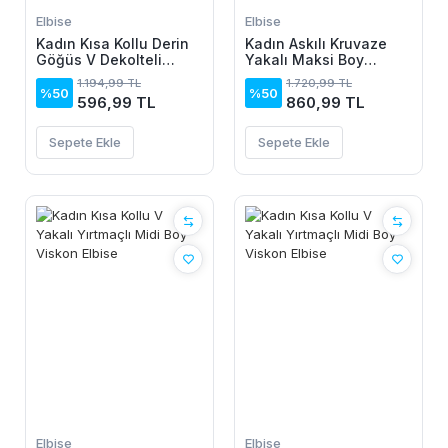
Elbise
Elbise
Kadın Kısa Kollu Derin
Kadın Askılı Kruvaze
Göğüs V Dekolteli
Yakalı Maksi Boy
önden Düğmeli Leopar
Janjan Krep Elbise
1.194,99 TL
1.720,99 TL
Desenli Kısa Süprem
%50
%50
596,99 TL
860,99 TL
Elbise
Sepete Ekle
Sepete Ekle
Elbise
Elbise