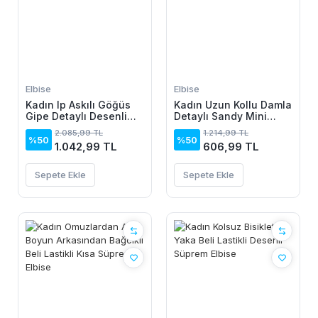
Elbise
Elbise
Kadın Ip Askılı Göğüs
Kadın Uzun Kollu Damla
Gipe Detaylı Desenli
Detaylı Sandy Mini
Uzun Süprem Elbise
Elbise
2.085,99 TL
1.214,99 TL
%50
%50
1.042,99 TL
606,99 TL
Sepete Ekle
Sepete Ekle