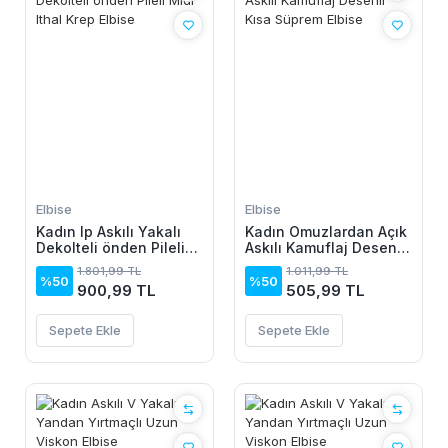
Elbise
Elbise
Kadın Ip Askılı Yakalı
Kadın Omuzlardan Açık
Dekolteli önden Pileli
Askılı Kamuflaj Desenli
Midi Ithal Krep Elbise
Kısa Süprem Elbise
1.801,99 TL
1.011,99 TL
%50
%50
900,99 TL
505,99 TL
Sepete Ekle
Sepete Ekle