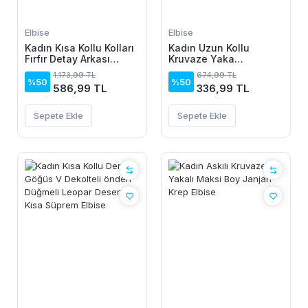
Elbise
Elbise
Kadın Kısa Kollu Kolları
Kadın Uzun Kollu
Fırfır Detay Arkası
Kruvaze Yaka
Bağlamalı Leopar
Yanlardan Büzgülü
1.173,99 TL
674,99 TL
Desen Kolsuz Mini
Kadife Elbise
%50
%50
586,99 TL
336,99 TL
Mikro Elbise
Sepete Ekle
Sepete Ekle