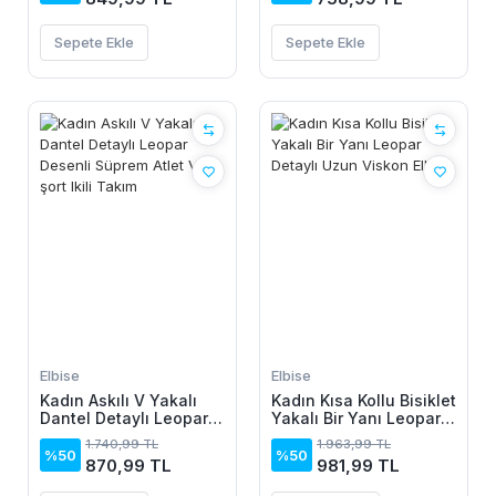
Kısa Viskon Elbise
Sepete Ekle
Sepete Ekle
Elbise
Elbise
Kadın Askılı V Yakalı
Kadın Kısa Kollu Bisiklet
Dantel Detaylı Leopar
Yakalı Bir Yanı Leopar
Desenli Süprem Atlet
Detaylı Uzun Viskon
1.740,99 TL
1.963,99 TL
Ve şort Ikili Takım
Elbise
%50
%50
870,99 TL
981,99 TL