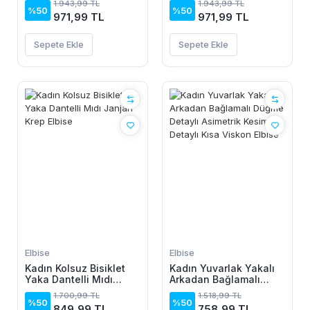
1.943,99 TL
1.943,99 TL
%50
%50
971,99 TL
971,99 TL
Sepete Ekle
Sepete Ekle
Elbise
Elbise
Kadın Kolsuz Bisiklet
Kadın Yuvarlak Yakalı
Yaka Dantelli Mıdı
Arkadan Bağlamalı
Janjan Krep Elbise
Düğme Detaylı
1.700,99 TL
1.518,99 TL
Asimetrik Kesim Detaylı
%50
%50
849,99 TL
758,99 TL