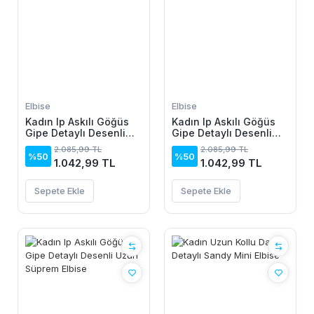
Elbise
Elbise
Kadın Ip Askılı Göğüs
Kadın Ip Askılı Göğüs
Gipe Detaylı Desenli
Gipe Detaylı Desenli
Uzun Süprem Elbise
Uzun Süprem Elbise
2.085,99 TL
2.085,99 TL
%50
%50
1.042,99 TL
1.042,99 TL
Sepete Ekle
Sepete Ekle