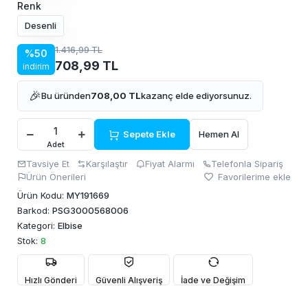
Renk
Desenli
1.416,99 TL
%50
708,99 TL
indirim
🎉
Bu üründen
708,00 TL
kazanç elde ediyorsunuz.
Sepete Ekle
Hemen Al
Adet
Tavsiye Et
Karşılaştır
Fiyat Alarmı
Telefonla Sipariş
Ürün Önerileri
Favorilerime ekle
Ürün Kodu:
MY191669
Barkod:
PSG3000568006
Kategori:
Elbise
Stok:
8
Hızlı Gönderi
Güvenli Alışveriş
İade ve Değişim