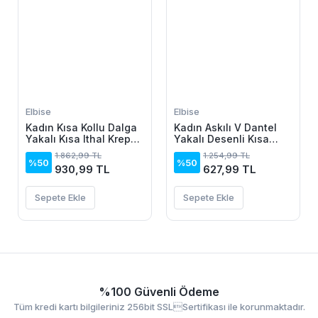
Elbise
Elbise
Kadın Kısa Kollu Dalga
Kadın Askılı V Dantel
Yakalı Kısa Ithal Krep
Yakalı Desenli Kısa
Elbise
Elbise
1.862,99 TL
1.254,99 TL
%50
%50
930,99 TL
627,99 TL
Sepete Ekle
Sepete Ekle
%100 Güvenli Ödeme
Tüm kredi kartı bilgileriniz 256bit SSLSertifikası ile korunmaktadır.