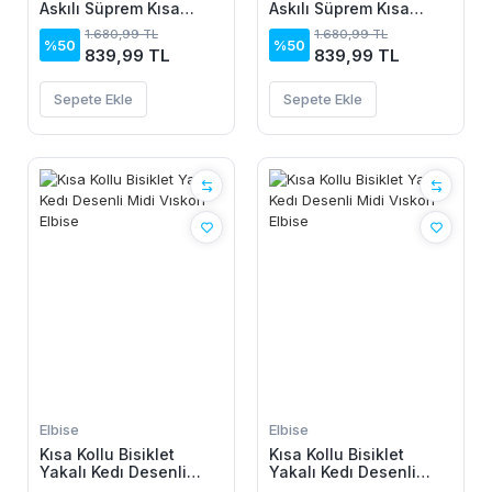
Askılı Süprem Kısa
Askılı Süprem Kısa
Elbise
Elbise
1.680,99 TL
1.680,99 TL
%50
%50
839,99 TL
839,99 TL
Sepete Ekle
Sepete Ekle
Elbise
Elbise
Kısa Kollu Bisiklet
Kısa Kollu Bisiklet
Yakalı Kedı Desenli
Yakalı Kedı Desenli
Midi Vıskon Elbise
Midi Vıskon Elbise