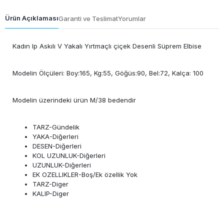
Ürün Açıklaması
Garanti ve Teslimat
Yorumlar
Kadın Ip Askılı V Yakalı Yırtmaçlı çiçek Desenli Süprem Elbise
Modelin Ölçüleri: Boy:165, Kg:55, Göğüs:90, Bel:72, Kalça: 100
Modelin üzerindeki ürün M/38 bedendir
TARZ-Gündelik
YAKA-Diğerleri
DESEN-Diğerleri
KOL UZUNLUK-Diğerleri
UZUNLUK-Diğerleri
EK OZELLIKLER-Boş/Ek özellik Yok
TARZ-Diger
KALIP-Diger