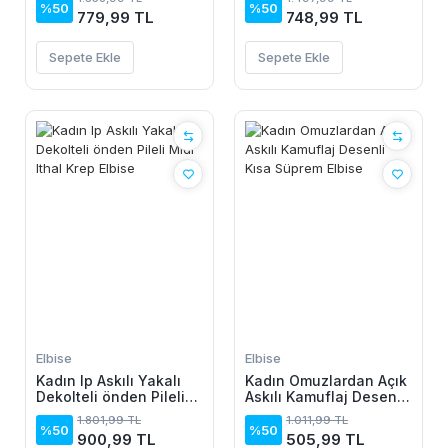
Elbise
%50
%50
779,99 TL
748,99 TL
Sepete Ekle
Sepete Ekle
Elbise
Elbise
Kadın Ip Askılı Yakalı
Kadın Omuzlardan Açık
Dekolteli önden Pileli
Askılı Kamuflaj Desenli
Midi Ithal Krep Elbise
Kısa Süprem Elbise
1.801,99 TL
1.011,99 TL
%50
%50
900,99 TL
505,99 TL