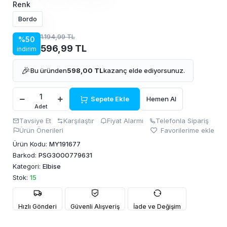
Renk
Bordo
1.194,99 TL
%50
596,99 TL
indirim
🎉
Bu üründen
598,00 TL
kazanç elde ediyorsunuz.
Sepete Ekle
Hemen Al
Adet
Tavsiye Et
Karşılaştır
Fiyat Alarmı
Telefonla Sipariş
Ürün Önerileri
Favorilerime ekle
Ürün Kodu:
MY191677
Barkod:
PSG3000779631
Kategori:
Elbise
Stok:
15
Hızlı Gönderi
Güvenli Alışveriş
İade ve Değişim