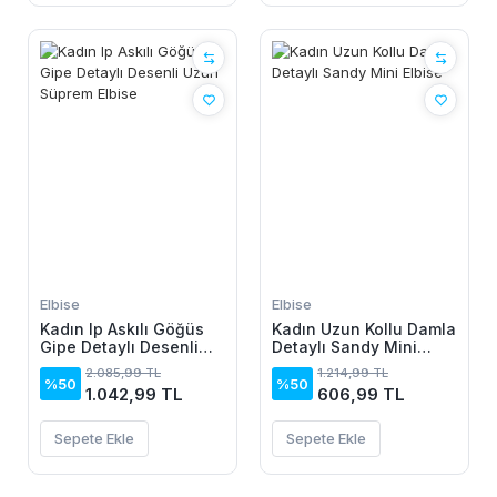
Elbise
Elbise
Kadın Ip Askılı Göğüs
Kadın Uzun Kollu Damla
Gipe Detaylı Desenli
Detaylı Sandy Mini
Uzun Süprem Elbise
Elbise
2.085,99 TL
1.214,99 TL
%50
%50
1.042,99 TL
606,99 TL
Sepete Ekle
Sepete Ekle