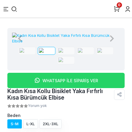
0
WHATSAPP İLE SİPARİŞ VER
Kadın Kısa Kollu Bisiklet Yaka Fırfırlı
Kısa Bürümcük Elbise
Yorum yok
Beden
S-M
L-XL
2XL-3XL