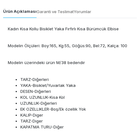
Ürün Açıklaması
Garanti ve Teslimat
Yorumlar
Kadın Kısa Kollu Bisiklet Yaka Fırfırlı Kısa Bürümcük Elbise
Modelin Ölçüleri: Boy:165, Kg:55, Göğüs:90, Bel:72, Kalça: 100
Modelin üzerindeki ürün M/38 bedendir
TARZ-Diğerleri
YAKA-Bisiklet/Yuvarlak Yaka
DESEN-Diğerleri
KOL UZUNLUK-Kısa Kol
UZUNLUK-Diğerleri
EK OZELLIKLER-Boş/Ek özellik Yok
KALIP-Diger
TARZ-Diger
KAPATMA TURU-Diğer