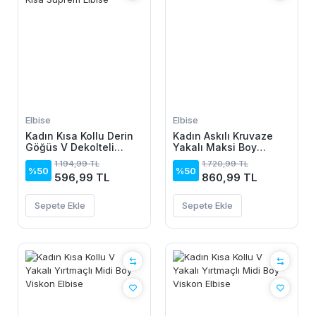
Elbise
Elbise
Kadın Kısa Kollu Derin
Kadın Askılı Kruvaze
Göğüs V Dekolteli
Yakalı Maksi Boy
önden Düğmeli Leopar
Janjan Krep Elbise
1.194,99 TL
1.720,99 TL
Desenli Kısa Süprem
%50
%50
596,99 TL
860,99 TL
Elbise
Sepete Ekle
Sepete Ekle