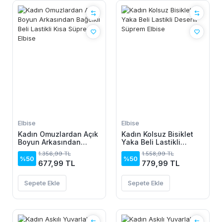
Elbise
Elbise
Kadın Omuzlardan Açık
Kadın Kolsuz Bisiklet
Boyun Arkasından
Yaka Beli Lastikli
Bağcıklı Beli Lastikli
Desenli Süprem Elbise
1.356,99 TL
1.558,99 TL
Kısa Süprem Elbise
%50
%50
677,99 TL
779,99 TL
Sepete Ekle
Sepete Ekle