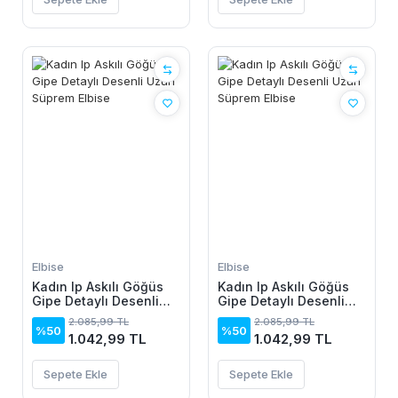
Elbise
Elbise
Kadın Ip Askılı Göğüs
Kadın Ip Askılı Göğüs
Gipe Detaylı Desenli
Gipe Detaylı Desenli
Uzun Süprem Elbise
Uzun Süprem Elbise
2.085,99 TL
2.085,99 TL
%50
%50
1.042,99 TL
1.042,99 TL
Sepete Ekle
Sepete Ekle