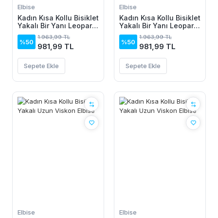
Elbise
Elbise
Kadın Kısa Kollu Bisiklet
Kadın Kısa Kollu Bisiklet
Yakalı Bir Yanı Leopar
Yakalı Bir Yanı Leopar
Detaylı Uzun Viskon
Detaylı Uzun Viskon
1.963,99 TL
1.963,99 TL
Elbise
Elbise
%50
%50
981,99 TL
981,99 TL
Sepete Ekle
Sepete Ekle
Elbise
Elbise