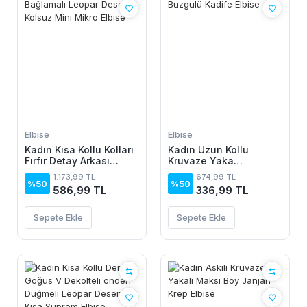
Elbise
Elbise
Kadın Kısa Kollu Kolları
Kadın Uzun Kollu
Fırfır Detay Arkası
Kruvaze Yaka
Bağlamalı Leopar
Yanlardan Büzgülü
1.173,99 TL
674,99 TL
Desen Kolsuz Mini
Kadife Elbise
%50
%50
586,99 TL
336,99 TL
Mikro Elbise
Sepete Ekle
Sepete Ekle