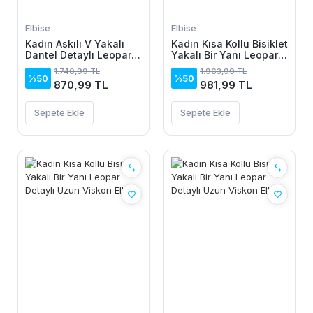
Elbise
Elbise
Kadın Askılı V Yakalı
Kadın Kısa Kollu Bisiklet
Dantel Detaylı Leopar
Yakalı Bir Yanı Leopar
Desenli Süprem Atlet
Detaylı Uzun Viskon
1.740,99 TL
1.963,99 TL
Ve şort Ikili Takım
Elbise
%50
%50
870,99 TL
981,99 TL
Sepete Ekle
Sepete Ekle