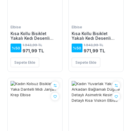
Elbise
Elbise
Kısa Kollu Bisiklet
Kısa Kollu Bisiklet
Yakalı Kedı Desenli
Yakalı Kedı Desenli
Midi Vıskon Elbise
Midi Vıskon Elbise
1.943,99 TL
1.943,99 TL
%50
%50
971,99 TL
971,99 TL
Sepete Ekle
Sepete Ekle