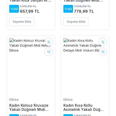
Yakalı Kısa Janjan Krep
Yakalı Düğmeli Midi
Elbise
Keten Elbise
1.315,99 TL
1.558,99 TL
%50
%50
657,99 TL
779,99 TL
Sepete Ekle
Sepete Ekle
Elbise
Elbise
Kadın Kolsuz Kruvaze
Kadın Kısa Kollu
Yakalı Düğmeli Midi
Asimetrik Yakalı Düğme
Keten Elbise
Detaylı Midi Viskon
1.558,99 TL
1.497,99 TL