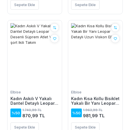
Sepete Ekle
Sepete Ekle
Elbise
Elbise
Kadın Askılı V Yakalı
Kadın Kısa Kollu Bisiklet
Dantel Detaylı Leopar
Yakalı Bir Yanı Leopar
Desenli Süprem Atlet
Detaylı Uzun Viskon
1.740,99 TL
1.963,99 TL
Ve şort Ikili Takım
Elbise
%50
%50
870,99 TL
981,99 TL
Sepete Ekle
Sepete Ekle