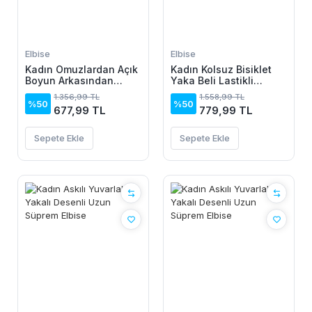
Elbise
Elbise
Kadın Omuzlardan Açık
Kadın Kolsuz Bisiklet
Boyun Arkasından
Yaka Beli Lastikli
Bağcıklı Beli Lastikli
Desenli Süprem Elbise
1.356,99 TL
1.558,99 TL
Kısa Süprem Elbise
%50
%50
677,99 TL
779,99 TL
Sepete Ekle
Sepete Ekle