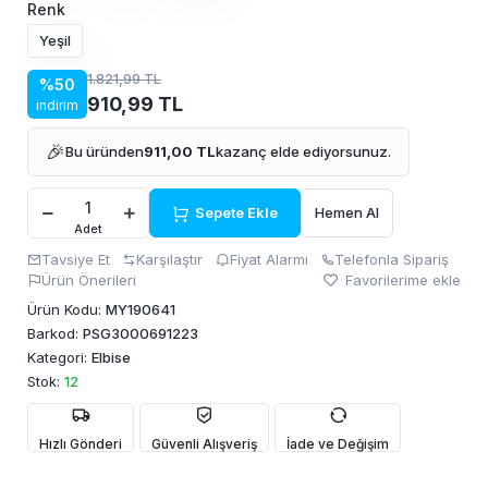
Renk
Yeşil
1.821,99 TL
%50
910,99 TL
indirim
🎉
Bu üründen
911,00 TL
kazanç elde ediyorsunuz.
Sepete Ekle
Hemen Al
Adet
Tavsiye Et
Karşılaştır
Fiyat Alarmı
Telefonla Sipariş
Ürün Önerileri
Favorilerime ekle
Ürün Kodu:
MY190641
Barkod:
PSG3000691223
Kategori:
Elbise
Stok:
12
Hızlı Gönderi
Güvenli Alışveriş
İade ve Değişim