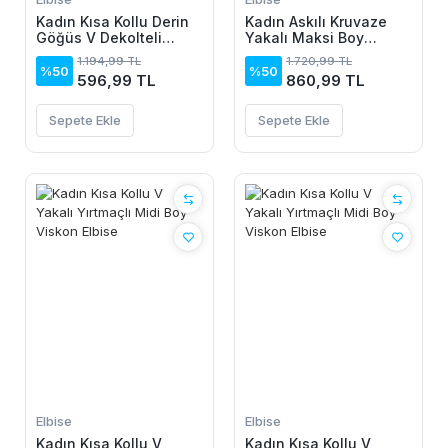
Kadın Kısa Kollu Derin
Kadın Askılı Kruvaze
Göğüs V Dekolteli
Yakalı Maksi Boy
önden Düğmeli Leopar
Janjan Krep Elbise
1.194,99 TL
1.720,99 TL
Desenli Kısa Süprem
%50
%50
596,99 TL
860,99 TL
Elbise
Sepete Ekle
Sepete Ekle
Elbise
Elbise
Kadın Kısa Kollu V
Kadın Kısa Kollu V