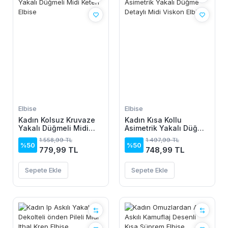
Elbise
Elbise
Kadın Kolsuz Kruvaze
Kadın Kısa Kollu
Yakalı Düğmeli Midi
Asimetrik Yakalı Düğme
Keten Elbise
Detaylı Midi Viskon
1.558,99 TL
1.497,99 TL
Elbise
%50
%50
779,99 TL
748,99 TL
Sepete Ekle
Sepete Ekle