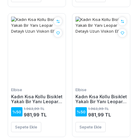
Elbise
Elbise
Kadın Kısa Kollu Bisiklet
Kadın Kısa Kollu Bisiklet
Yakalı Bir Yanı Leopar
Yakalı Bir Yanı Leopar
Detaylı Uzun Viskon
Detaylı Uzun Viskon
1.963,99 TL
1.963,99 TL
Elbise
Elbise
%50
%50
981,99 TL
981,99 TL
Sepete Ekle
Sepete Ekle