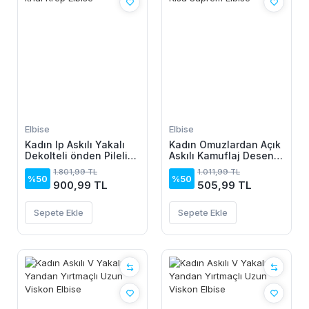
Elbise
Elbise
Kadın Ip Askılı Yakalı
Kadın Omuzlardan Açık
Dekolteli önden Pileli
Askılı Kamuflaj Desenli
Midi Ithal Krep Elbise
Kısa Süprem Elbise
1.801,99 TL
1.011,99 TL
%50
%50
900,99 TL
505,99 TL
Sepete Ekle
Sepete Ekle