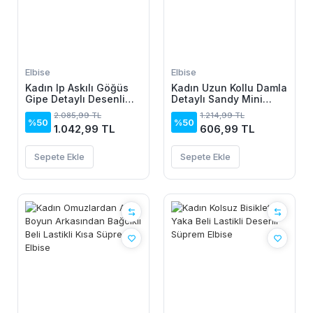
Elbise
Elbise
Kadın Ip Askılı Göğüs
Kadın Uzun Kollu Damla
Gipe Detaylı Desenli
Detaylı Sandy Mini
Uzun Süprem Elbise
Elbise
2.085,99 TL
1.214,99 TL
%50
%50
1.042,99 TL
606,99 TL
Sepete Ekle
Sepete Ekle