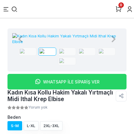
0
WHATSAPP İLE SİPARİŞ VER
Kadın Kısa Kollu Hakim Yakalı Yırtmaçlı
Midi Ithal Krep Elbise
Yorum yok
Beden
S-M
L-XL
2XL-3XL