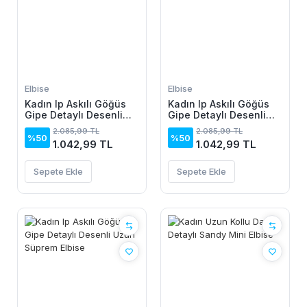
Elbise
Elbise
Kadın Ip Askılı Göğüs
Kadın Ip Askılı Göğüs
Gipe Detaylı Desenli
Gipe Detaylı Desenli
Uzun Süprem Elbise
Uzun Süprem Elbise
2.085,99 TL
2.085,99 TL
%50
%50
1.042,99 TL
1.042,99 TL
Sepete Ekle
Sepete Ekle