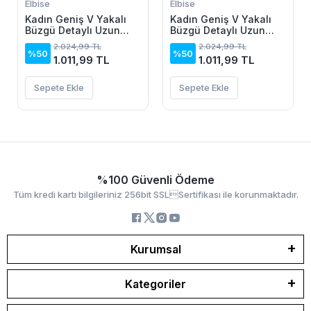
Elbise
Elbise
Kadın Geniş V Yakalı
Kadın Geniş V Yakalı
Büzgü Detaylı Uzun
Büzgü Detaylı Uzun
Sandy Elbise
Sandy Elbise
2.024,99 TL
2.024,99 TL
%50
%50
1.011,99 TL
1.011,99 TL
Sepete Ekle
Sepete Ekle
%100 Güvenli Ödeme
Tüm kredi kartı bilgileriniz 256bit SSLSertifikası ile korunmaktadır.
Kurumsal
Kategoriler