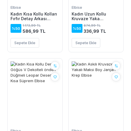
Elbise
Elbise
Kadın Kısa Kollu Kolları
Kadın Uzun Kollu
Fırfır Detay Arkası
Kruvaze Yaka
Bağlamalı Leopar
Yanlardan Büzgülü
1.173,99 TL
674,99 TL
Desen Kolsuz Mini
Kadife Elbise
%50
%50
586,99 TL
336,99 TL
Mikro Elbise
Sepete Ekle
Sepete Ekle
Elbise
Elbise