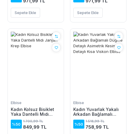
971,99 TL
971,99 TL
Sepete Ekle
Sepete Ekle
Elbise
Elbise
Kadın Kolsuz Bisiklet
Kadın Yuvarlak Yakalı
Yaka Dantelli Mıdı
Arkadan Bağlamalı
Janjan Krep Elbise
Düğme Detaylı
1.700,99 TL
1.518,99 TL
Asimetrik Kesim Detaylı
%50
%50
849,99 TL
758,99 TL
Kısa Viskon Elbise