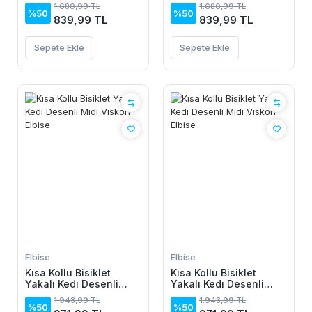
Elbise
Elbise
1.680,99 TL
1.680,99 TL
%50
%50
839,99 TL
839,99 TL
Sepete Ekle
Sepete Ekle
Elbise
Elbise
Kısa Kollu Bisiklet
Kısa Kollu Bisiklet
Yakalı Kedı Desenli
Yakalı Kedı Desenli
Midi Vıskon Elbise
Midi Vıskon Elbise
1.943,99 TL
1.943,99 TL
%50
%50