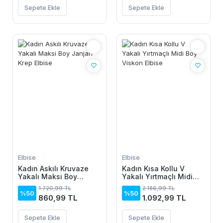
Sepete Ekle
Sepete Ekle
Elbise
Elbise
Kadın Askılı Kruvaze
Kadın Kısa Kollu V
Yakalı Maksi Boy
Yakalı Yırtmaçlı Midi
Janjan Krep Elbise
Boy Viskon Elbise
1.720,99 TL
2.186,99 TL
%50
%50
860,99 TL
1.092,99 TL
Sepete Ekle
Sepete Ekle