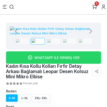
0
WHATSAPP İLE SİPARİŞ VER
Kadın Kısa Kollu Kolları Fırfır Detay
Arkası Bağlamalı Leopar Desen Kolsuz
Mini Mikro Elbise
Yorum yok
Beden
S-M
L-XL
2XL-3XL
Renk