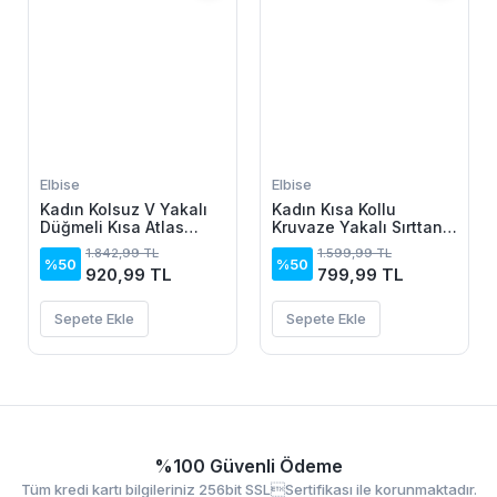
Elbise
Elbise
Kadın Kolsuz V Yakalı
Kadın Kısa Kollu
Düğmeli Kısa Atlas
Kruvaze Yakalı Sırttan
Elbise
Açık Ve Bağcıklı Kısa
1.842,99 TL
1.599,99 TL
Aerobin Elbise
%50
%50
920,99 TL
799,99 TL
Sepete Ekle
Sepete Ekle
%100 Güvenli Ödeme
Tüm kredi kartı bilgileriniz 256bit SSLSertifikası ile korunmaktadır.