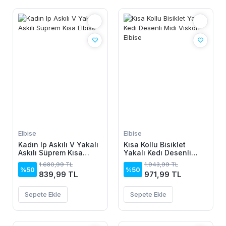
Elbise
Elbise
Kadın Ip Askılı V Yakalı
Kısa Kollu Bisiklet
Askılı Süprem Kısa
Yakalı Kedı Desenli
Elbise
Midi Vıskon Elbise
1.680,99 TL
1.943,99 TL
%50
%50
839,99 TL
971,99 TL
Sepete Ekle
Sepete Ekle