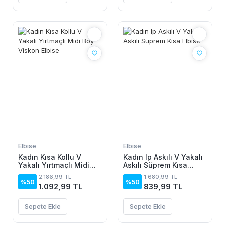
Elbise
Elbise
Kadın Kısa Kollu V
Kadın Ip Askılı V Yakalı
Yakalı Yırtmaçlı Midi
Askılı Süprem Kısa
Boy Viskon Elbise
Elbise
2.186,99 TL
1.680,99 TL
%50
%50
1.092,99 TL
839,99 TL
Sepete Ekle
Sepete Ekle