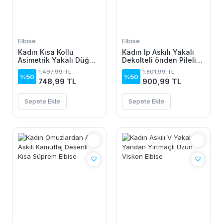
Elbise
Elbise
Kadın Kısa Kollu
Kadın Ip Askılı Yakalı
Asimetrik Yakalı Düğme
Dekolteli önden Pileli
Detaylı Midi Viskon
Midi Ithal Krep Elbise
1.497,99 TL
1.801,99 TL
Elbise
%50
%50
748,99 TL
900,99 TL
Sepete Ekle
Sepete Ekle