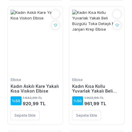
Elbise
Elbise
Kadın Askılı Kare Yakalı
Kadın Kısa Kollu
Kısa Viskon Elbise
Yuvarlak Yakalı Beli
Büzgülü Toka Detaylı
1.842,99 TL
1.923,99 TL
Midi Janjan Krep Elbise
%50
%50
920,99 TL
961,99 TL
Sepete Ekle
Sepete Ekle