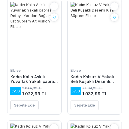
Elbise
Elbise
Kadın Kalın Askılı
Kadın Kolsuz V Yakalı
Yuvarlak Yakalı çapraz
Beli Kuşaklı Desenli
Detaylı Yandan
Kısa Süprem Elbise
2.044,99 TL
2.064,99 TL
Bağlamalı üst Süprem
%50
%50
1.022,99 TL
1.032,99 TL
Alt Viskon Elbise
Sepete Ekle
Sepete Ekle