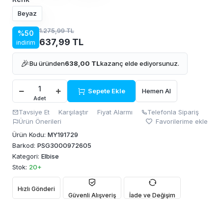
Beyaz
1.275,99 TL
%50
637,99 TL
indirim
🎉
Bu üründen
638,00 TL
kazanç elde ediyorsunuz.
Sepete Ekle
Hemen Al
Adet
Tavsiye Et
Karşılaştır
Fiyat Alarmı
Telefonla Sipariş
Ürün Önerileri
Favorilerime ekle
Ürün Kodu:
MY191729
Barkod:
PSG3000972605
Kategori:
Elbise
Stok:
20+
Hızlı Gönderi
Güvenli Alışveriş
İade ve Değişim