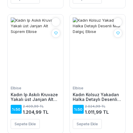
Elbise
Elbise
Kadın Ip Askılı Kruvaze
Kadın Kolsuz Yakadan
Yakalı üst Janjan Alt
Halka Detaylı Desenli
Süprem Elbise
Midi Dalgıç Elbise
2.409,99 TL
2.024,99 TL
%50
%50
1.204,99 TL
1.011,99 TL
Sepete Ekle
Sepete Ekle