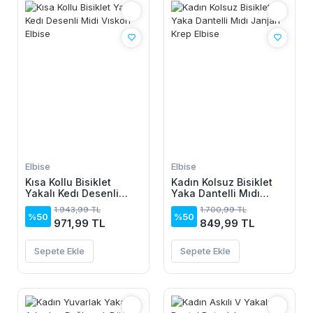
Elbise
Elbise
Kısa Kollu Bisiklet
Kadın Kolsuz Bisiklet
Yakalı Kedı Desenli
Yaka Dantelli Mıdı
Midi Vıskon Elbise
Janjan Krep Elbise
1.943,99 TL
1.700,99 TL
%50
%50
971,99 TL
849,99 TL
Sepete Ekle
Sepete Ekle