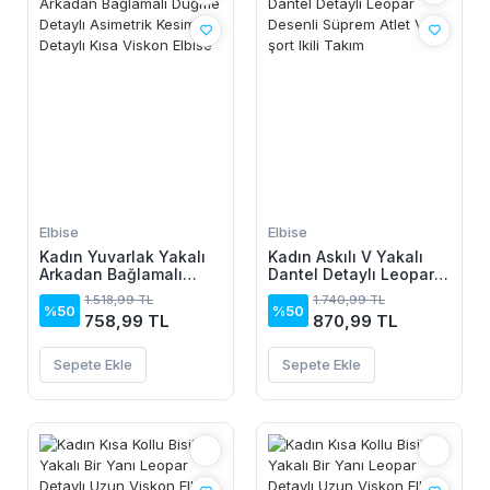
Elbise
Elbise
Kadın Yuvarlak Yakalı
Kadın Askılı V Yakalı
Arkadan Bağlamalı
Dantel Detaylı Leopar
Düğme Detaylı
Desenli Süprem Atlet
1.518,99 TL
1.740,99 TL
Asimetrik Kesim Detaylı
Ve şort Ikili Takım
%50
%50
758,99 TL
870,99 TL
Kısa Viskon Elbise
Sepete Ekle
Sepete Ekle