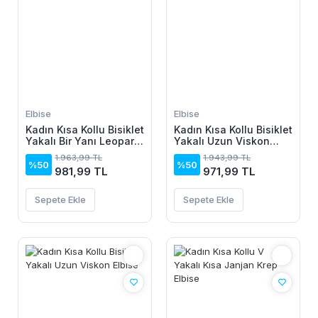
Elbise
Elbise
Kadın Kısa Kollu Bisiklet
Kadın Kısa Kollu Bisiklet
Yakalı Bir Yanı Leopar
Yakalı Uzun Viskon
Detaylı Uzun Viskon
Elbise
1.963,99 TL
1.943,99 TL
Elbise
%50
%50
981,99 TL
971,99 TL
Sepete Ekle
Sepete Ekle