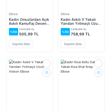
Elbise
Elbise
Kadın Omuzlardan Açık
Kadın Askılı V Yakalı
Askılı Kamuflaj Desenli
Yandan Yırtmaçlı Uzun
Kısa Süprem Elbise
Viskon Elbise
1.011,99 TL
1.518,99 TL
%50
%50
505,99 TL
758,99 TL
Sepete Ekle
Sepete Ekle