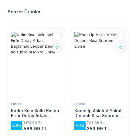
Benzer Ürünler
Elbise
Elbise
Kadın Kısa Kollu Kolları
Kadın Ip Askılı V Yakalı
Fırfır Detay Arkası
Desenli Kısa Süprem
Bağlamalı Leopar
Elbise
1.173,99 TL
708,99 TL
Desen Kolsuz Mini
%50
%50
586,99 TL
353,99 TL
Mikro Elbise