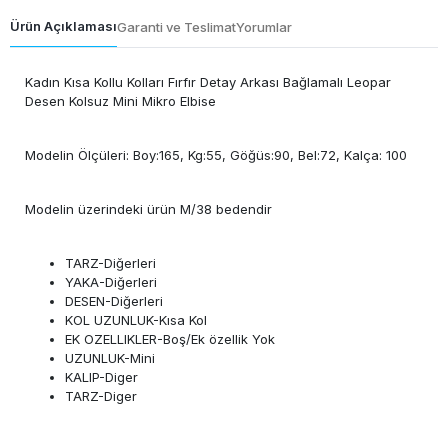
Ürün Açıklaması
Garanti ve Teslimat
Yorumlar
Kadın Kısa Kollu Kolları Fırfır Detay Arkası Bağlamalı Leopar
Desen Kolsuz Mini Mikro Elbise
Modelin Ölçüleri: Boy:165, Kg:55, Göğüs:90, Bel:72, Kalça: 100
Modelin üzerindeki ürün M/38 bedendir
TARZ-Diğerleri
YAKA-Diğerleri
DESEN-Diğerleri
KOL UZUNLUK-Kısa Kol
EK OZELLIKLER-Boş/Ek özellik Yok
UZUNLUK-Mini
KALIP-Diger
TARZ-Diger