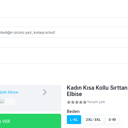
Kadın Kısa Kollu Sırttan 
Elbise
Yorum yok
Beden
L-XL
2XL-3XL
S-M
Ş VER