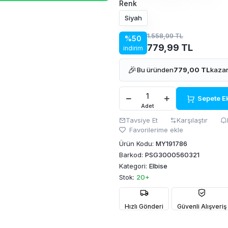
Renk
Siyah
1.558,99 TL
%50
779,99 TL
indirim
🎉
Bu üründen
779,00 TL
kazan
Sepete E
Adet
Tavsiye Et
Karşılaştır
Favorilerime ekle
Ürün Kodu:
MY191786
Barkod:
PSG3000560321
Kategori:
Elbise
Stok:
20+
Hızlı Gönderi
Güvenli Alışveriş