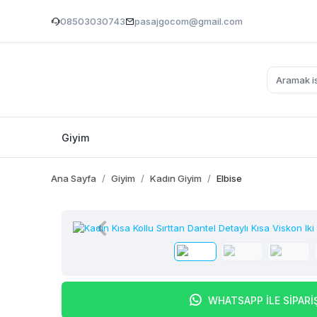
08503030743
pasajgocom@gmail.com
Giyim
Ana Sayfa
Giyim
Kadın Giyim
Elbise
WHATSAPP İLE SİPARİ