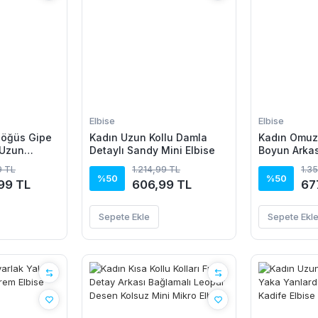
Elbise
Elbise
 Göğüs Gipe
Kadın Uzun Kollu Damla
Kadın Omuz
 Uzun
Detaylı Sandy Mini Elbise
Boyun Arkas
Beli Lastikl
9 TL
1.214,99 TL
1.3
Elbise
%50
%50
99 TL
606,99 TL
67
Sepete Ekle
Sepete Ekl