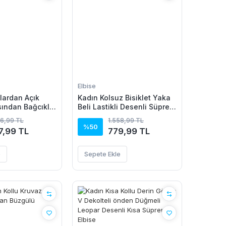
Elbise
lardan Açık
Kadın Kolsuz Bisiklet Yaka
ından Bağcıklı
Beli Lastikli Desenli Süprem
i Kısa Süprem
Elbise
56,99 TL
1.558,99 TL
%50
7,99 TL
779,99 TL
e
Sepete Ekle