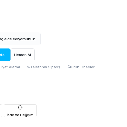
ç elde ediyorsunuz.
kle
Hemen Al
Fiyat Alarmı
Telefonla Sipariş
Ürün Önerileri
İade ve Değişim