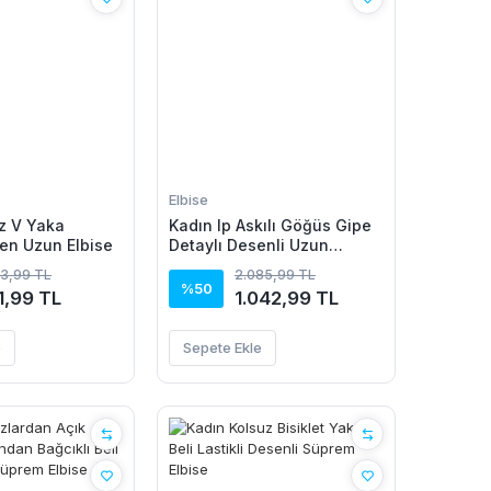
Elbise
z V Yaka
Kadın Ip Askılı Göğüs Gipe
en Uzun Elbise
Detaylı Desenli Uzun
Süprem Elbise
43,99 TL
2.085,99 TL
%50
1,99 TL
1.042,99 TL
e
Sepete Ekle