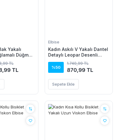
Elbise
lak Yakalı
Kadın Askılı V Yakalı Dantel
ğlamalı Düğme
Detaylı Leopar Desenli
metrik Kesim
Süprem Atlet Ve şort Ikili
18,99 TL
1.740,99 TL
 Viskon Elbise
Takım
%50
8,99 TL
870,99 TL
e
Sepete Ekle