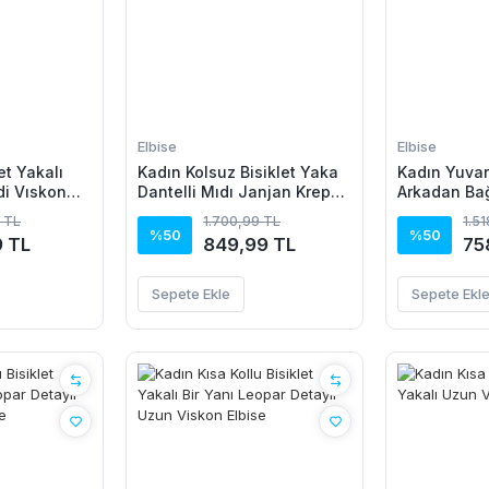
Elbise
Elbise
et Yakalı
Kadın Kolsuz Bisiklet Yaka
Kadın Yuvar
di Vıskon
Dantelli Mıdı Janjan Krep
Arkadan Ba
Elbise
Detaylı Asi
 TL
1.700,99 TL
1.5
Detaylı Kısa
%50
%50
9 TL
849,99 TL
75
Sepete Ekle
Sepete Ekl