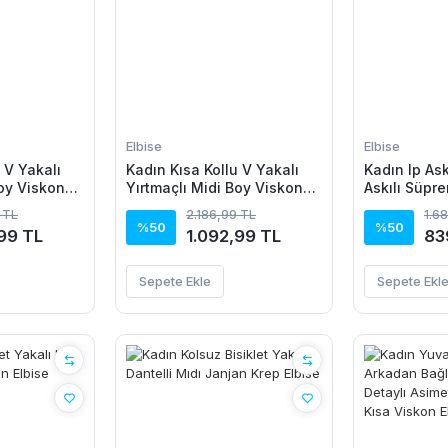
Elbise
Elbise
 V Yakalı
Kadın Kısa Kollu V Yakalı
Kadın Ip Ask
Boy Viskon
Yırtmaçlı Midi Boy Viskon
Askılı Süpre
Elbise
 TL
2.186,99 TL
1.6
%50
%50
99 TL
1.092,99 TL
83
Sepete Ekle
Sepete Ekl