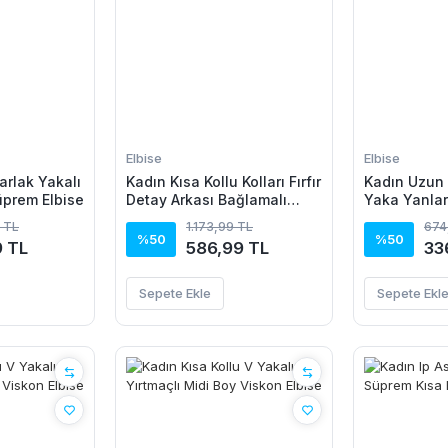
Elbise
Elbise
arlak Yakalı
Kadın Kısa Kollu Kolları Fırfır
Kadın Uzun 
üprem Elbise
Detay Arkası Bağlamalı
Yaka Yanla
Leopar Desen Kolsuz Mini
Kadife Elbi
 TL
1.173,99 TL
674
Mikro Elbise
%50
%50
9 TL
586,99 TL
33
Sepete Ekle
Sepete Ekl