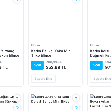
Elbise
Elbise
u Yırtmaç
Kadın Balıkçı Yaka Mini
Kadın Kolsu
iskon Elbise
Triko Elbise
Düğmeli Ket
TL
708,99 TL
1.9
%50
%50
9 TL
353,99 TL
97
Sepete Ekle
Sepete Ekl