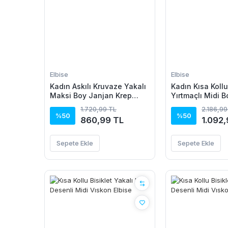
Elbise
Elbise
Kadın Askılı Kruvaze Yakalı
Kadın Kısa Kollu
Maksi Boy Janjan Krep
Yırtmaçlı Midi 
Elbise
Elbise
1.720,99 TL
2.186,99
%50
%50
860,99 TL
1.092,
Sepete Ekle
Sepete Ekle