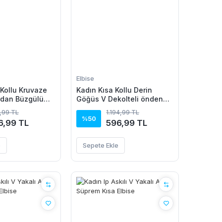
Elbise
Kollu Kruvaze
Kadın Kısa Kollu Derin
rdan Büzgülü
Göğüs V Dekolteli önden
se
Düğmeli Leopar Desenli
,99 TL
1.194,99 TL
Kısa Süprem Elbise
%50
6,99 TL
596,99 TL
e
Sepete Ekle