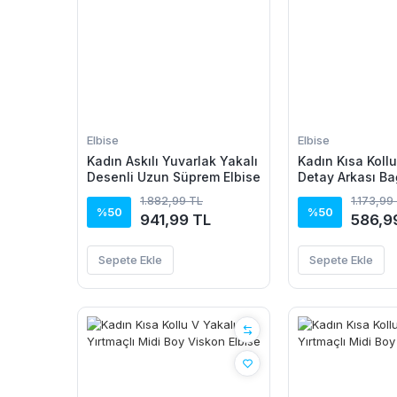
Elbise
Elbise
Kadın Askılı Yuvarlak Yakalı
Kadın Kısa Kollu 
Desenli Uzun Süprem Elbise
Detay Arkası Ba
Leopar Desen K
1.882,99 TL
1.173,99
Mikro Elbise
%50
%50
941,99 TL
586,9
Sepete Ekle
Sepete Ekle