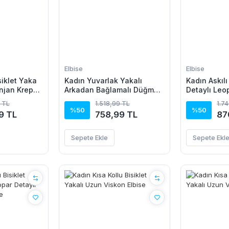
Elbise
Elbise
siklet Yaka
Kadın Yuvarlak Yakalı
Kadın Askılı
anjan Krep
Arkadan Bağlamalı Düğme
Detaylı Leo
Detaylı Asimetrik Kesim
Süprem Atlet
 TL
1.518,99 TL
1.7
Detaylı Kısa Viskon Elbise
Takım
%50
%50
9 TL
758,99 TL
87
Sepete Ekle
Sepete Ekl