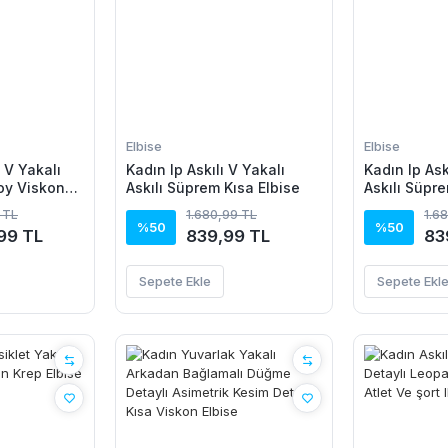
Elbise
Elbise
 V Yakalı
Kadın Ip Askılı V Yakalı
Kadın Ip Ask
Boy Viskon
Askılı Süprem Kısa Elbise
Askılı Süpre
 TL
1.680,99 TL
1.6
%50
%50
99 TL
839,99 TL
83
Sepete Ekle
Sepete Ekl