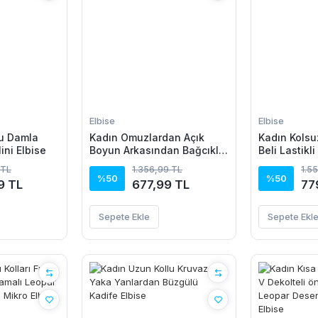
Elbise
Elbise
lu Damla
Kadın Omuzlardan Açık
Kadın Kolsu
ini Elbise
Boyun Arkasından Bağcıklı
Beli Lastikl
Beli Lastikli Kısa Süprem
Elbise
 TL
1.356,99 TL
1.5
Elbise
%50
%50
9 TL
677,99 TL
77
Sepete Ekle
Sepete Ekl