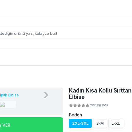
Kadın Kısa Kollu Sırttan 
Elbise
Yorum yok
Beden
2XL-3XL
S-M
L-XL
Ş VER