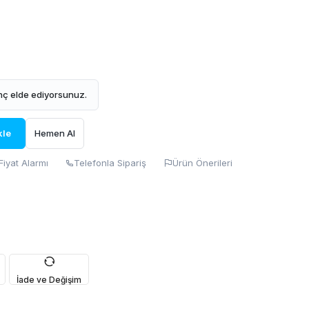
ç elde ediyorsunuz.
kle
Hemen Al
Fiyat Alarmı
Telefonla Sipariş
Ürün Önerileri
İade ve Değişim