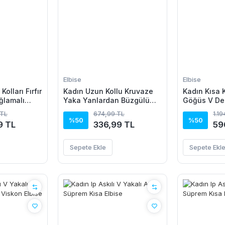
Elbise
Elbise
Kolları Fırfır
Kadın Uzun Kollu Kruvaze
Kadın Kısa K
ğlamalı
Yaka Yanlardan Büzgülü
Göğüs V Dek
olsuz Mini
Kadife Elbise
Düğmeli Leo
 TL
674,99 TL
1.1
Kısa Süprem
%50
%50
9 TL
336,99 TL
59
Sepete Ekle
Sepete Ekl