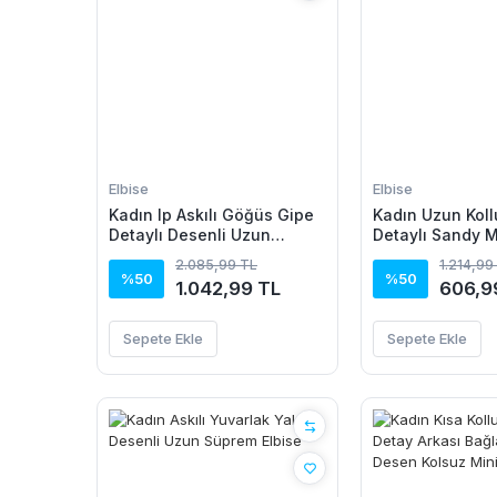
Elbise
Elbise
Kadın Ip Askılı Göğüs Gipe
Kadın Uzun Kol
Detaylı Desenli Uzun
Detaylı Sandy M
Süprem Elbise
2.085,99 TL
1.214,99
%50
%50
1.042,99 TL
606,9
Sepete Ekle
Sepete Ekle