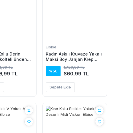
Elbise
ollu Derin
Kadın Askılı Kruvaze Yakalı
olteli önden
Maksi Boy Janjan Krep
par Desenli
Elbise
94,99 TL
1.720,99 TL
 Elbise
%50
6,99 TL
860,99 TL
e
Sepete Ekle