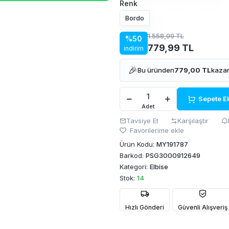
Renk
Bordo
1.558,99 TL
%50
779,99 TL
indirim
🎉
Bu üründen
779,00 TL
kazan
Sepete E
Adet
Tavsiye Et
Karşılaştır
Favorilerime ekle
Ürün Kodu:
MY191787
Barkod:
PSG3000912649
Kategori:
Elbise
Stok:
14
Hızlı Gönderi
Güvenli Alışveriş