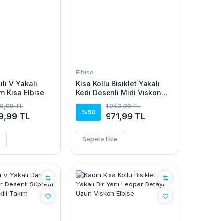
Elbise
ılı V Yakalı
Kısa Kollu Bisiklet Yakalı
m Kısa Elbise
Kedı Desenli Midi Vıskon
Elbise
80,99 TL
1.943,99 TL
%50
9,99 TL
971,99 TL
e
Sepete Ekle