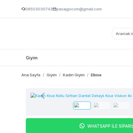
08503030743
pasajgocom@gmail.com
Giyim
Ana Sayfa
Giyim
Kadın Giyim
Elbise
WHATSAPP İLE SİPARİ