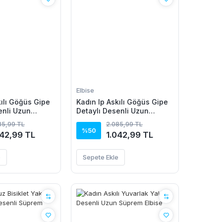
Elbise
kılı Göğüs Gipe
Kadın Ip Askılı Göğüs Gipe
enli Uzun
Detaylı Desenli Uzun
se
Süprem Elbise
85,99 TL
2.085,99 TL
%50
042,99 TL
1.042,99 TL
e
Sepete Ekle