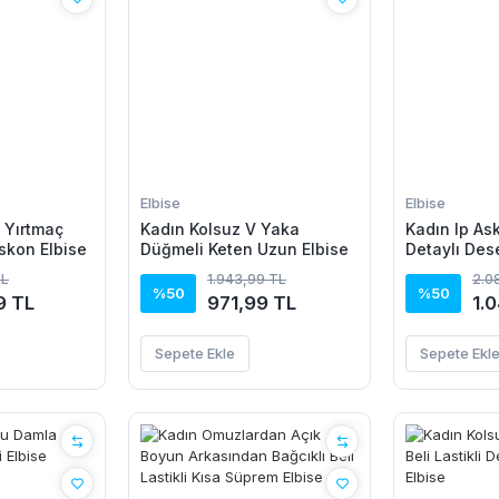
Elbise
Elbise
u Yırtmaç
Kadın Kolsuz V Yaka
Kadın Ip As
iskon Elbise
Düğmeli Keten Uzun Elbise
Detaylı Des
Süprem Elbi
TL
1.943,99 TL
2.0
%50
%50
9 TL
971,99 TL
1.
Sepete Ekle
Sepete Ekl