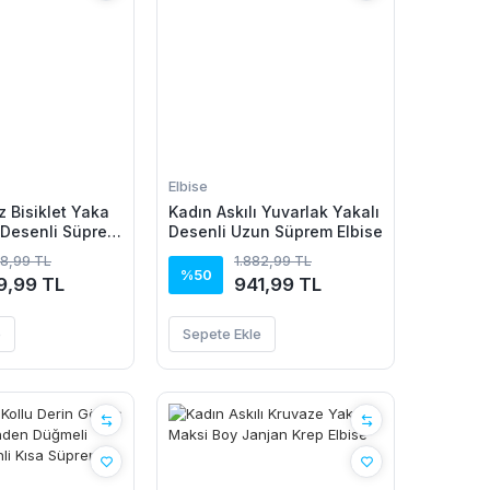
Elbise
z Bisiklet Yaka
Kadın Askılı Yuvarlak Yakalı
i Desenli Süprem
Desenli Uzun Süprem Elbise
58,99 TL
1.882,99 TL
%50
9,99 TL
941,99 TL
e
Sepete Ekle