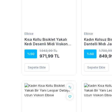
Elbise
Elbise
Kısa Kollu Bisiklet Yakalı
Kadın Kolsuz Bi
Kedı Desenli Midi Vıskon
Dantelli Mıdı J
Elbise
Elbise
1.943,99 TL
1.700,99
%50
%50
971,99 TL
849,9
Sepete Ekle
Sepete Ekle