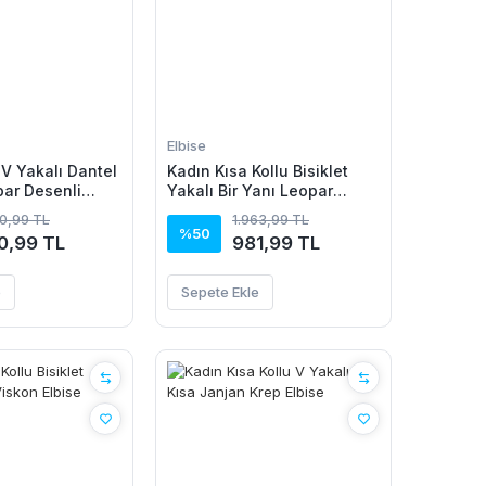
Elbise
 V Yakalı Dantel
Kadın Kısa Kollu Bisiklet
par Desenli
Yakalı Bir Yanı Leopar
 Ve şort Ikili
Detaylı Uzun Viskon Elbise
40,99 TL
1.963,99 TL
%50
0,99 TL
981,99 TL
e
Sepete Ekle