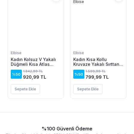
Elbise
Elbise
Kadın Kolsuz V Yakalı
Kadın Kısa Kollu
Düğmeli Kısa Atlas
Kruvaze Yakalı Sırttan
Elbise
Açık Ve Bağcıklı Kısa
1.842,99 TL
1.599,99 TL
Aerobin Elbise
%50
%50
920,99 TL
799,99 TL
Sepete Ekle
Sepete Ekle
%100 Güvenli Ödeme