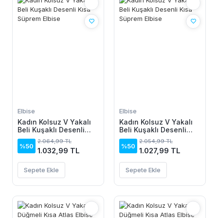
Elbise
Elbise
Kadın Kolsuz V Yakalı
Kadın Kolsuz V Yakalı
Beli Kuşaklı Desenli
Beli Kuşaklı Desenli
Kısa Süprem Elbise
Kısa Süprem Elbise
2.064,99 TL
2.054,99 TL
%50
%50
1.032,99 TL
1.027,99 TL
Sepete Ekle
Sepete Ekle