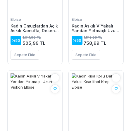
Elbise
Elbise
Kadın Omuzlardan Açık
Kadın Askılı V Yakalı
Askılı Kamuflaj Desenli
Yandan Yırtmaçlı Uzun
Kısa Süprem Elbise
Viskon Elbise
1.011,99 TL
1.518,99 TL
%50
%50
505,99 TL
758,99 TL
Sepete Ekle
Sepete Ekle