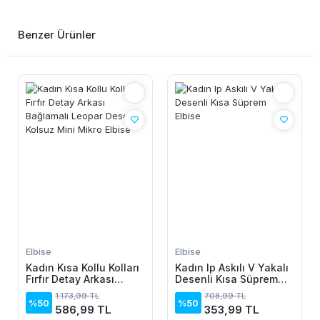
Benzer Ürünler
Elbise
Elbise
Kadın Kısa Kollu Kolları
Kadın Ip Askılı V Yakalı
Fırfır Detay Arkası
Desenli Kısa Süprem
Bağlamalı Leopar
Elbise
1.173,99 TL
708,99 TL
Desen Kolsuz Mini
%50
%50
586,99 TL
353,99 TL
Mikro Elbise