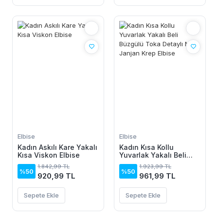
Elbise
Elbise
Kadın Askılı Kare Yakalı
Kadın Kısa Kollu
Kısa Viskon Elbise
Yuvarlak Yakalı Beli
Büzgülü Toka Detaylı
1.842,99 TL
1.923,99 TL
Midi Janjan Krep Elbise
%50
%50
920,99 TL
961,99 TL
Sepete Ekle
Sepete Ekle