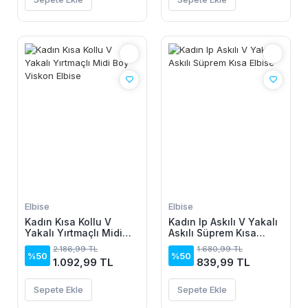
Elbise
Elbise
Kadın Kısa Kollu V
Kadın Ip Askılı V Yakalı
Yakalı Yırtmaçlı Midi
Askılı Süprem Kısa
Boy Viskon Elbise
Elbise
2.186,99 TL
1.680,99 TL
%50
%50
1.092,99 TL
839,99 TL
Sepete Ekle
Sepete Ekle