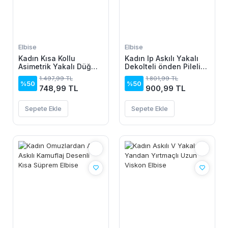
Elbise
Elbise
Kadın Kısa Kollu
Kadın Ip Askılı Yakalı
Asimetrik Yakalı Düğme
Dekolteli önden Pileli
Detaylı Midi Viskon
Midi Ithal Krep Elbise
1.497,99 TL
1.801,99 TL
Elbise
%50
%50
748,99 TL
900,99 TL
Sepete Ekle
Sepete Ekle