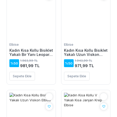
Elbise
Elbise
Kadın Kısa Kollu Bisiklet
Kadın Kısa Kollu Bisiklet
Yakalı Bir Yanı Leopar
Yakalı Uzun Viskon
Detaylı Uzun Viskon
Elbise
1.963,99 TL
1.943,99 TL
Elbise
%50
%50
981,99 TL
971,99 TL
Sepete Ekle
Sepete Ekle