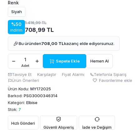
Renk
Siyah
1.416,99 TL
%50
708,99 TL
indirim
🎉
Bu üründen
708,00 TL
kazanç elde ediyorsunuz.
Sepete Ekle
Hemen Al
Adet
Tavsiye Et
Karşılaştır
Fiyat Alarmı
Telefonla Sipariş
Ürün Önerileri
Favorilerime ekle
Ürün Kodu:
MY172025
Barkod:
PSG3000346314
Kategori:
Elbise
Stok:
7
Hızlı Gönderi
Güvenli Alışveriş
İade ve Değişim