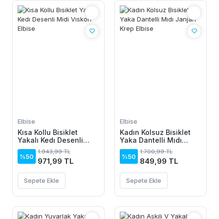
Elbise
Elbise
Kısa Kollu Bisiklet
Kadın Kolsuz Bisiklet
Yakalı Kedı Desenli
Yaka Dantelli Mıdı
Midi Vıskon Elbise
Janjan Krep Elbise
1.943,99 TL
1.700,99 TL
%50
%50
971,99 TL
849,99 TL
Sepete Ekle
Sepete Ekle