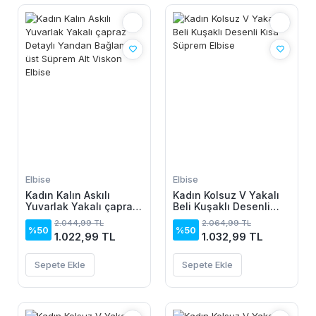
Elbise
Elbise
Kadın Kalın Askılı
Kadın Kolsuz V Yakalı
Yuvarlak Yakalı çapraz
Beli Kuşaklı Desenli
Detaylı Yandan
Kısa Süprem Elbise
2.044,99 TL
2.064,99 TL
Bağlamalı üst Süprem
%50
%50
1.022,99 TL
1.032,99 TL
Alt Viskon Elbise
Sepete Ekle
Sepete Ekle