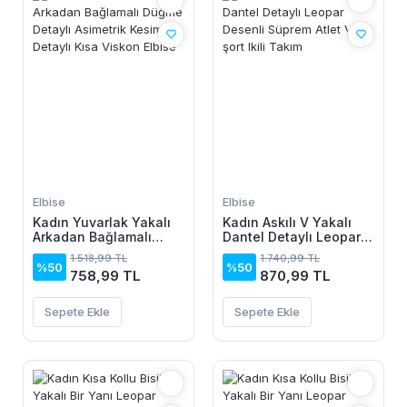
Elbise
Elbise
Kadın Yuvarlak Yakalı
Kadın Askılı V Yakalı
Arkadan Bağlamalı
Dantel Detaylı Leopar
Düğme Detaylı
Desenli Süprem Atlet
1.518,99 TL
1.740,99 TL
Asimetrik Kesim Detaylı
Ve şort Ikili Takım
%50
%50
758,99 TL
870,99 TL
Kısa Viskon Elbise
Sepete Ekle
Sepete Ekle