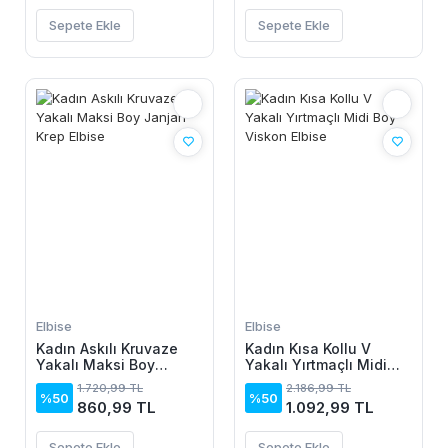
Sepete Ekle
Sepete Ekle
Elbise
Elbise
Kadın Askılı Kruvaze
Kadın Kısa Kollu V
Yakalı Maksi Boy
Yakalı Yırtmaçlı Midi
Janjan Krep Elbise
Boy Viskon Elbise
1.720,99 TL
2.186,99 TL
%50
%50
860,99 TL
1.092,99 TL
Sepete Ekle
Sepete Ekle