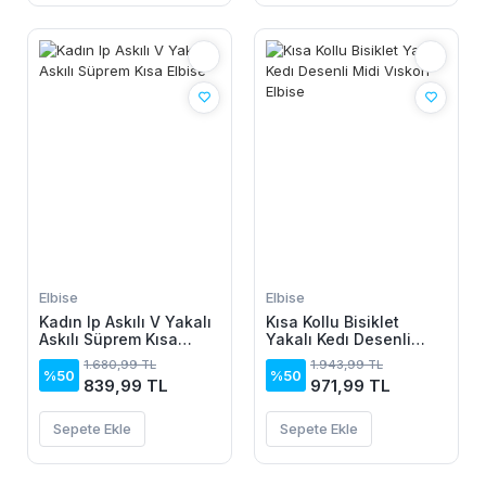
Elbise
Elbise
Kadın Ip Askılı V Yakalı
Kısa Kollu Bisiklet
Askılı Süprem Kısa
Yakalı Kedı Desenli
Elbise
Midi Vıskon Elbise
1.680,99 TL
1.943,99 TL
%50
%50
839,99 TL
971,99 TL
Sepete Ekle
Sepete Ekle