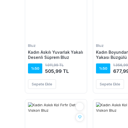
Bluz
Bluz
Kadın Askılı Yuvarlak Yakalı
Kadın Boyundan
Desenli Süprem Bluz
Yakası Büzgülü
1.011,99 TL
1.356,99
%50
%50
505,99 TL
677,9
Sepete Ekle
Sepete Ekle