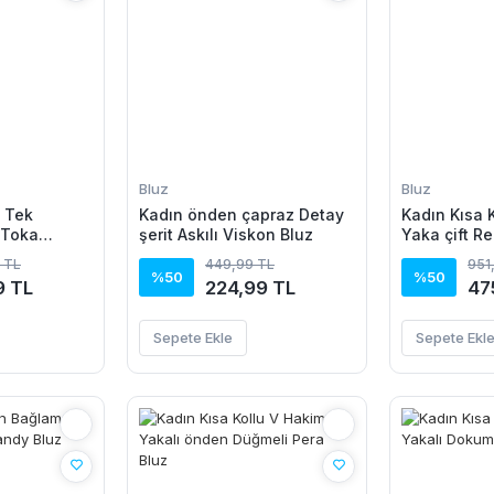
Bluz
Bluz
u Tek
Kadın önden çapraz Detay
Kadın Kısa 
 Toka
şerit Askılı Viskon Bluz
Yaka çift Re
Bluz
 TL
449,99 TL
951
%50
%50
9 TL
224,99 TL
47
Sepete Ekle
Sepete Ekl