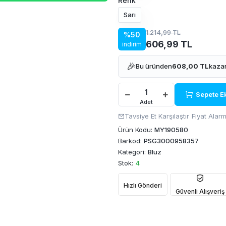
Renk
Sarı
1.214,99 TL
%50
606,99 TL
indirim
🎉
Bu üründen
608,00 TL
kazan
Sepete E
Adet
Tavsiye Et
Karşılaştır
Fiyat Alarm
Ürün Kodu:
MY190580
Barkod:
PSG3000958357
Kategori:
Bluz
Stok:
4
Hızlı Gönderi
Güvenli Alışveriş