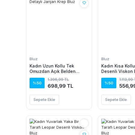
Bluz
Bluz
Kadın Uzun Kollu Tek
Kadın Kısa Kollu
Omuzdan Açık Belden
Desenli Viskon 
Dantel Detaylı Janjan Krep
1.396,99 TL
1.113,99
Bluz
%50
%50
698,99 TL
556,9
Sepete Ekle
Sepete Ekle