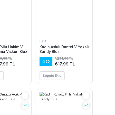
Bluz
Kollu Hakim V
Kadın Askılı Dantel V Yakalı
ma Viskon Bluz
Sandy Bluz
76,99 TL
1.234,99 TL
%50
7,99 TL
617,99 TL
e
Sepete Ekle