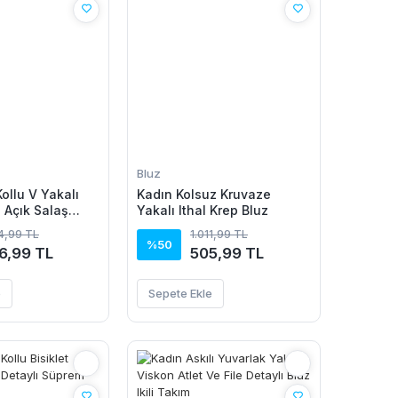
Bluz
ollu V Yakalı
Kadın Kolsuz Kruvaze
 Açık Salaş
Yakalı Ithal Krep Bluz
14,99 TL
1.011,99 TL
%50
6,99 TL
505,99 TL
e
Sepete Ekle