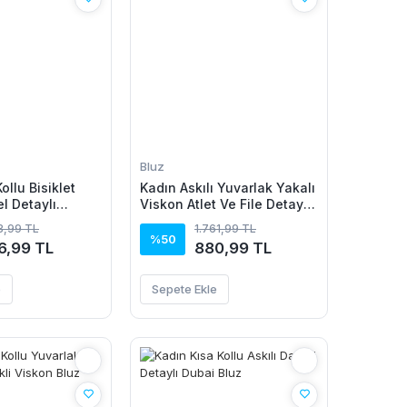
Bluz
ollu Bisiklet
Kadın Askılı Yuvarlak Yakalı
l Detaylı
Viskon Atlet Ve File Detaylı
z
Bluz Ikili Takım
73,99 TL
1.761,99 TL
%50
6,99 TL
880,99 TL
e
Sepete Ekle