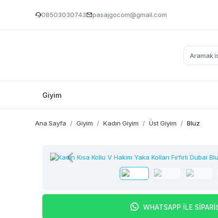
08503030743
pasajgocom@gmail.com
Giyim
Ana Sayfa
Giyim
Kadın Giyim
Üst Giyim
Bluz
WHATSAPP İLE SİPARİ