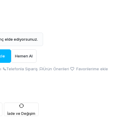
ç elde ediyorsunuz.
kle
Hemen Al
ı
Telefonla Sipariş
Ürün Önerileri
Favorilerime ekle
İade ve Değişim