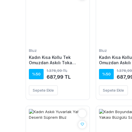
Bluz
Bluz
Kadın Kısa Kollu Tek
Kadın Kısa Koll
Omuzdan Askılı Toka
Omuzdan Askılı
Detaylı Viskon Bluz
Detaylı Viskon 
1.376,99 TL
1.376,99
%50
%50
687,99 TL
687,9
Sepete Ekle
Sepete Ekle