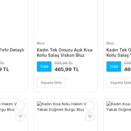
Bluz
Bluz
Fırfır Detaylı
Kadın Tek Omuzu Açık Kısa
Kadın Tek O
Kollu Salaş Viskon Bluz
Kollu Salaş
 TL
930,99 TL
930
%50
%50
9 TL
465,99 TL
46
Sepete Ekle
Sepete Ekl