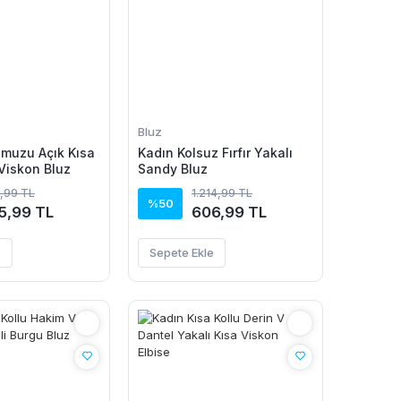
Bluz
muzu Açık Kısa
Kadın Kolsuz Fırfır Yakalı
 Viskon Bluz
Sandy Bluz
,99 TL
1.214,99 TL
%50
5,99 TL
606,99 TL
e
Sepete Ekle