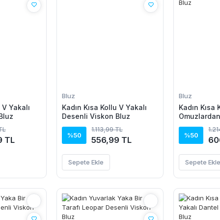
Bluz
Bluz
 V Yakalı
Kadın Kısa Kollu V Yakalı
Kadın Kısa K
Bluz
Desenli Viskon Bluz
Omuzlardan
şifon Bluz
 TL
1.113,99 TL
1.2
%50
%50
9 TL
556,99 TL
60
Sepete Ekle
Sepete Ekl