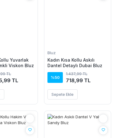
Bluz
Kollu Yuvarlak
Kadın Kısa Kollu Askılı
nkli Viskon Bluz
Dantel Detaylı Dubai Bluz
,99 TL
1.437,99 TL
%50
5,99 TL
718,99 TL
e
Sepete Ekle