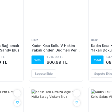
Bluz
Bluz
 Bağlamalı
Kadın Kısa Kollu V Hakim
Kadın Kısa 
 Sandy Bluz
Yakalı önden Düğmeli Pera
Yakalı Doku
Bluz
 TL
1.214,99 TL
1.3
%50
%50
9 TL
606,99 TL
68
Sepete Ekle
Sepete Ekl