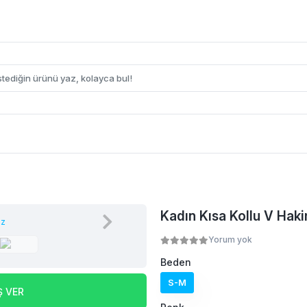
Kadın Kısa Kollu V Hakim
Yorum yok
Beden
S-M
Ş VER