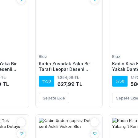
Bluz
Bluz
Yaka Bir
Kadın Yuvarlak Yaka Bir
Kadın Kısa K
esenli
Tarafı Leopar Desenli
Yakalı Dante
Viskon Bluz
Süprem Blu
 TL
1.254,99 TL
1.1
%50
%50
9 TL
627,99 TL
58
Sepete Ekle
Sepete Ekl