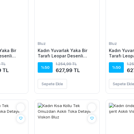
Bluz
Bluz
Yaka Bir
Kadın Yuvarlak Yaka Bir
Kadın Yuvar
esenli
Tarafı Leopar Desenli
Tarafı Leop
Viskon Bluz
Viskon Bluz
 TL
1.254,99 TL
1.2
%50
%50
9 TL
627,99 TL
62
Sepete Ekle
Sepete Ekl