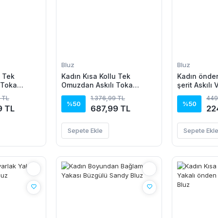
Bluz
Bluz
u Tek
Kadın Kısa Kollu Tek
Kadın önde
 Toka
Omuzdan Askılı Toka
şerit Askılı
Bluz
Detaylı Viskon Bluz
 TL
1.376,99 TL
449
%50
%50
9 TL
687,99 TL
22
Sepete Ekle
Sepete Ekl