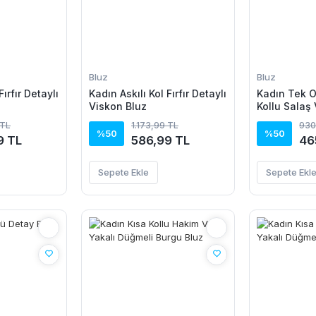
Bluz
Bluz
Fırfır Detaylı
Kadın Askılı Kol Fırfır Detaylı
Kadın Tek O
Viskon Bluz
Kollu Salaş
 TL
1.173,99 TL
930
%50
%50
9 TL
586,99 TL
46
Sepete Ekle
Sepete Ekl