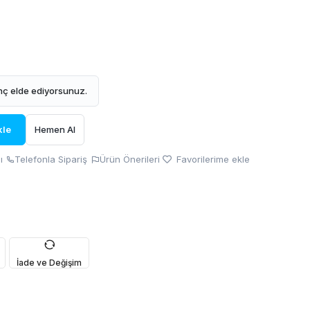
ç elde ediyorsunuz.
kle
Hemen Al
ı
Telefonla Sipariş
Ürün Önerileri
Favorilerime ekle
İade ve Değişim