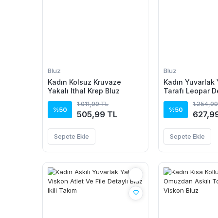
Bluz
Bluz
Kadın Kolsuz Kruvaze
Kadın Yuvarlak 
Yakalı Ithal Krep Bluz
Tarafı Leopar D
Viskon Bluz
1.011,99 TL
1.254,99
%50
%50
505,99 TL
627,9
Sepete Ekle
Sepete Ekle