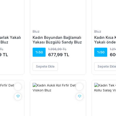
Bluz
Bluz
arlak Yakalı
Kadın Boyundan Bağlamalı
Kadın Kısa 
 Bluz
Yakası Büzgülü Sandy Bluz
Yakalı önde
Bluz
 TL
1.356,99 TL
1.2
%50
%50
9 TL
677,99 TL
60
Sepete Ekle
Sepete Ekl