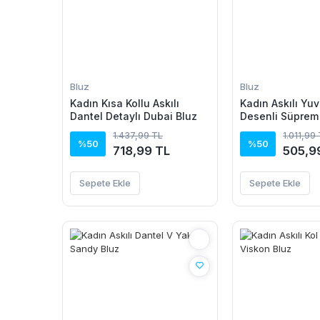
Bluz
Bluz
Kadın Kısa Kollu Askılı
Kadın Askılı Yuv
Dantel Detaylı Dubai Bluz
Desenli Süprem
1.437,99 TL
1.011,99
%50
%50
718,99 TL
505,9
Sepete Ekle
Sepete Ekle