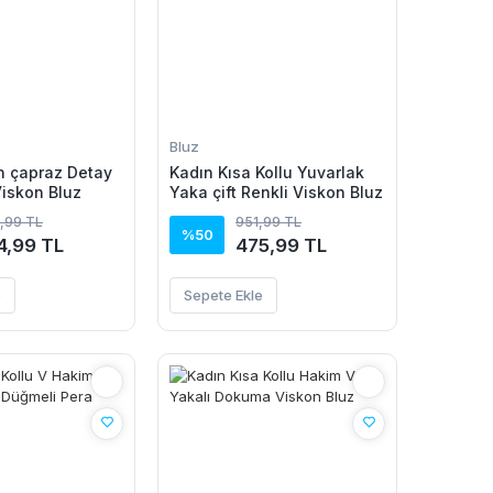
Bluz
n çapraz Detay
Kadın Kısa Kollu Yuvarlak
 Viskon Bluz
Yaka çift Renkli Viskon Bluz
,99 TL
951,99 TL
%50
4,99 TL
475,99 TL
e
Sepete Ekle