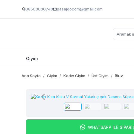
08503030743
pasajgocom@gmail.com
Giyim
Ana Sayfa
Giyim
Kadın Giyim
Üst Giyim
Bluz
WHATSAPP İLE SİPARİ