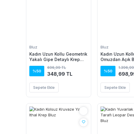
Bluz
Bluz
Kadın Uzun Kollu Geometrik
Kadın Uzun Koll
Yakalı Gipe Detaylı Krep
Omuzdan Açık 
Bluz
Dantel Detaylı 
696,99 TL
1.396,99
Bluz
%50
%50
348,99 TL
698,9
Sepete Ekle
Sepete Ekle