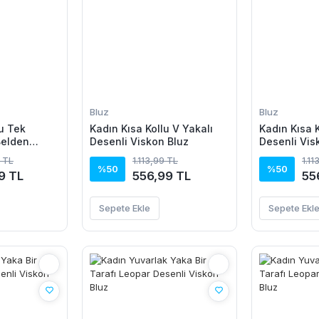
Bluz
Bluz
u Tek
Kadın Kısa Kollu V Yakalı
Kadın Kısa K
Belden
Desenli Viskon Bluz
Desenli Vis
Janjan Krep
 TL
1.113,99 TL
1.11
%50
%50
9 TL
556,99 TL
55
Sepete Ekle
Sepete Ekl