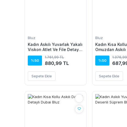
Bluz
Bluz
Kadın Askılı Yuvarlak Yakalı
Kadın Kısa Koll
Viskon Atlet Ve File Detaylı
Omuzdan Askılı
Bluz Ikili Takım
Detaylı Viskon 
1.761,99 TL
1.376,99
%50
%50
880,99 TL
687,9
Sepete Ekle
Sepete Ekle