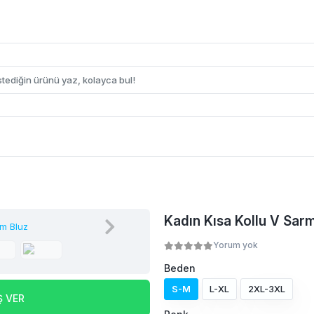
Kadın Kısa Kollu V Sarm
Yorum yok
Beden
S-M
L-XL
2XL-3XL
Ş VER