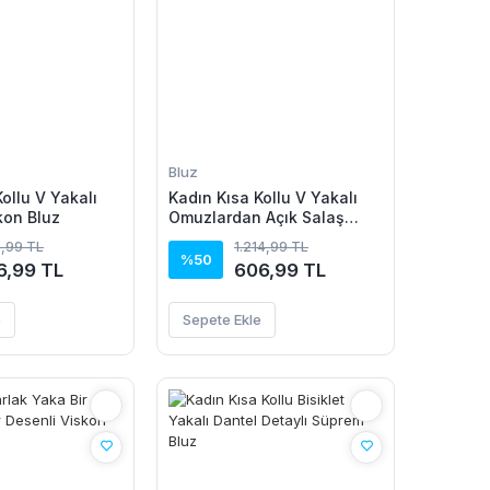
Bluz
ollu V Yakalı
Kadın Kısa Kollu V Yakalı
kon Bluz
Omuzlardan Açık Salaş
şifon Bluz
3,99 TL
1.214,99 TL
%50
6,99 TL
606,99 TL
e
Sepete Ekle