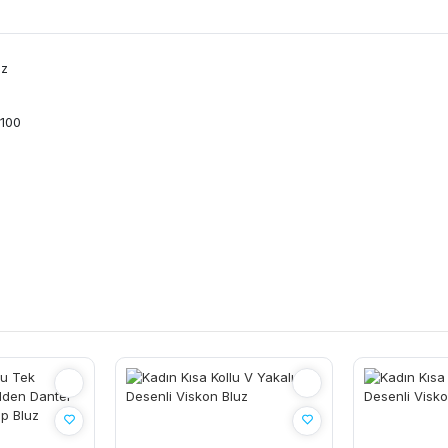
uz
 100