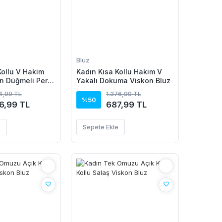
Bluz
Kollu V Hakim
Kadın Kısa Kollu Hakim V
n Düğmeli Pera
Yakalı Dokuma Viskon Bluz
14,99 TL
1.376,99 TL
%50
6,99 TL
687,99 TL
e
Sepete Ekle