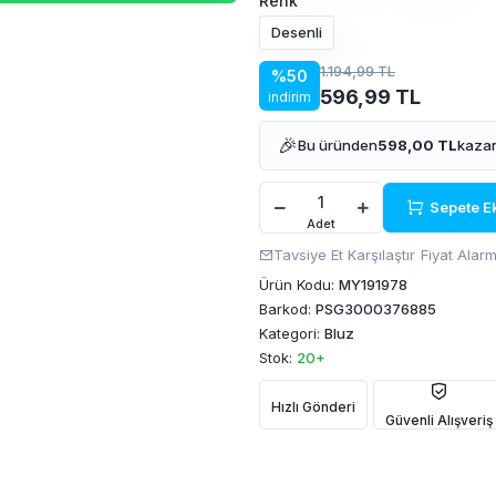
Renk
Desenli
1.194,99 TL
%50
596,99 TL
indirim
🎉
Bu üründen
598,00 TL
kazan
Sepete E
Adet
Tavsiye Et
Karşılaştır
Fiyat Alarm
Ürün Kodu:
MY191978
Barkod:
PSG3000376885
Kategori:
Bluz
Stok:
20+
Hızlı Gönderi
Güvenli Alışveriş