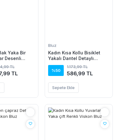
Bluz
lak Yaka Bir
Kadın Kısa Kollu Bisiklet
ar Desenli
Yakalı Dantel Detaylı
Süprem Bluz
54,99 TL
1.173,99 TL
%50
7,99 TL
586,99 TL
e
Sepete Ekle