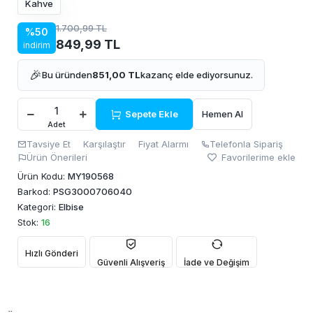
Kahve
1.700,99 TL
%50
849,99 TL
indirim
🎉
Bu üründen
851,00 TL
kazanç elde ediyorsunuz.
Sepete Ekle
Hemen Al
Adet
Tavsiye Et
Karşılaştır
Fiyat Alarmı
Telefonla Sipariş
Ürün Önerileri
Favorilerime ekle
Ürün Kodu:
MY190568
Barkod:
PSG3000706040
Kategori:
Elbise
Stok:
16
Hızlı Gönderi
Güvenli Alışveriş
İade ve Değişim