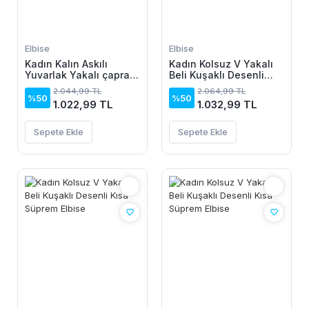
Elbise
Elbise
Kadın Kalın Askılı
Kadın Kolsuz V Yakalı
Yuvarlak Yakalı çapraz
Beli Kuşaklı Desenli
Detaylı Yandan
Kısa Süprem Elbise
2.044,99 TL
2.064,99 TL
Bağlamalı üst Süprem
%50
%50
1.022,99 TL
1.032,99 TL
Alt Viskon Elbise
Sepete Ekle
Sepete Ekle