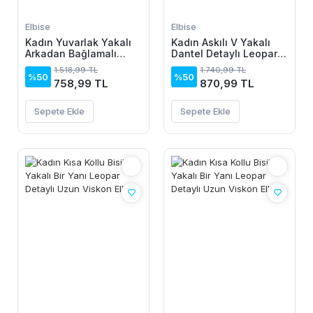
Elbise
Elbise
Kadın Yuvarlak Yakalı
Kadın Askılı V Yakalı
Arkadan Bağlamalı
Dantel Detaylı Leopar
Düğme Detaylı
Desenli Süprem Atlet
1.518,99 TL
1.740,99 TL
Asimetrik Kesim Detaylı
Ve şort Ikili Takım
%50
%50
758,99 TL
870,99 TL
Kısa Viskon Elbise
Sepete Ekle
Sepete Ekle