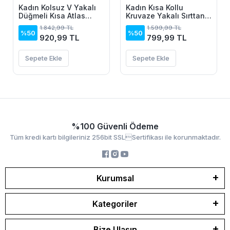
Kadın Kolsuz V Yakalı
Kadın Kısa Kollu
Düğmeli Kısa Atlas
Kruvaze Yakalı Sırttan
Elbise
Açık Ve Bağcıklı Kısa
1.842,99 TL
1.599,99 TL
Aerobin Elbise
%50
%50
920,99 TL
799,99 TL
Sepete Ekle
Sepete Ekle
%100 Güvenli Ödeme
Tüm kredi kartı bilgileriniz 256bit SSLSertifikası ile korunmaktadır.
Kurumsal
Kategoriler
Bize Ulaşın