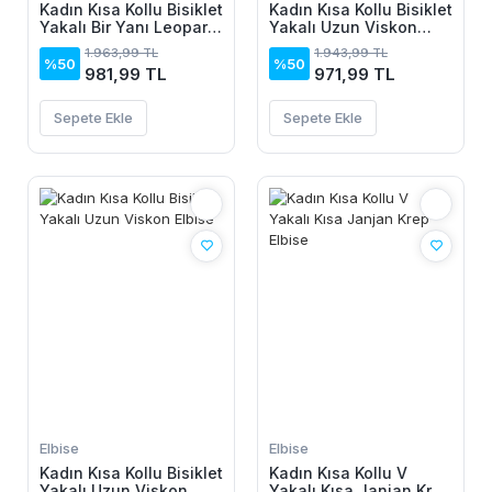
Kadın Kısa Kollu Bisiklet
Kadın Kısa Kollu Bisiklet
Yakalı Bir Yanı Leopar
Yakalı Uzun Viskon
Detaylı Uzun Viskon
Elbise
1.963,99 TL
1.943,99 TL
Elbise
%50
%50
981,99 TL
971,99 TL
Sepete Ekle
Sepete Ekle
Elbise
Elbise
Kadın Kısa Kollu Bisiklet
Kadın Kısa Kollu V
Yakalı Uzun Viskon
Yakalı Kısa Janjan Krep