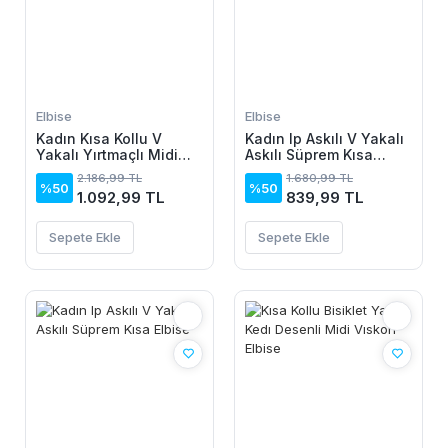
Elbise
Elbise
Kadın Kısa Kollu V
Kadın Ip Askılı V Yakalı
Yakalı Yırtmaçlı Midi
Askılı Süprem Kısa
Boy Viskon Elbise
Elbise
2.186,99 TL
1.680,99 TL
%50
%50
1.092,99 TL
839,99 TL
Sepete Ekle
Sepete Ekle