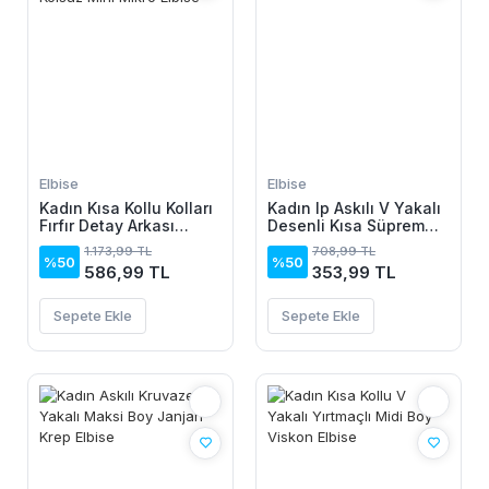
Elbise
Elbise
Kadın Kısa Kollu Kolları
Kadın Ip Askılı V Yakalı
Fırfır Detay Arkası
Desenli Kısa Süprem
Bağlamalı Leopar
Elbise
1.173,99 TL
708,99 TL
Desen Kolsuz Mini
%50
%50
586,99 TL
353,99 TL
Mikro Elbise
Sepete Ekle
Sepete Ekle