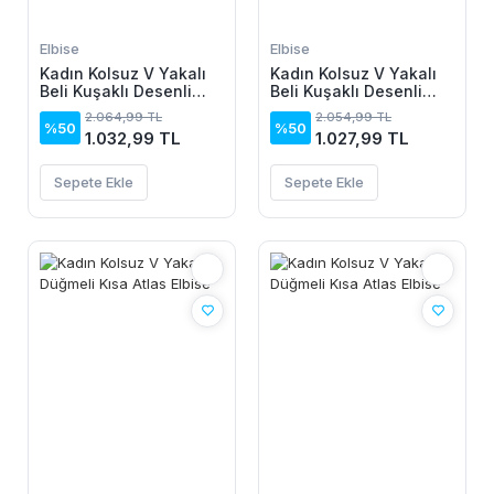
Elbise
Elbise
Kadın Kolsuz V Yakalı
Kadın Kolsuz V Yakalı
Beli Kuşaklı Desenli
Beli Kuşaklı Desenli
Kısa Süprem Elbise
Kısa Süprem Elbise
2.064,99 TL
2.054,99 TL
%50
%50
1.032,99 TL
1.027,99 TL
Sepete Ekle
Sepete Ekle