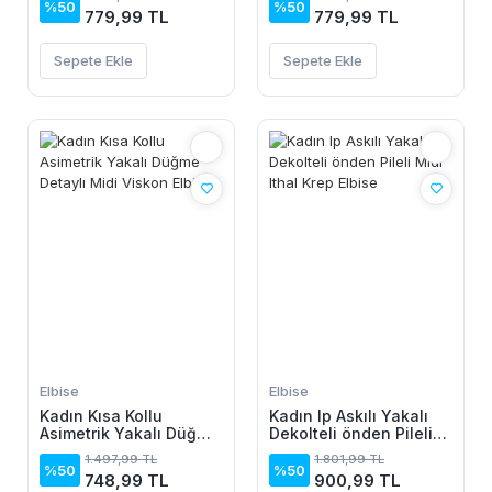
%50
%50
779,99 TL
779,99 TL
Sepete Ekle
Sepete Ekle
Elbise
Elbise
Kadın Kısa Kollu
Kadın Ip Askılı Yakalı
Asimetrik Yakalı Düğme
Dekolteli önden Pileli
Detaylı Midi Viskon
Midi Ithal Krep Elbise
1.497,99 TL
1.801,99 TL
Elbise
%50
%50
748,99 TL
900,99 TL