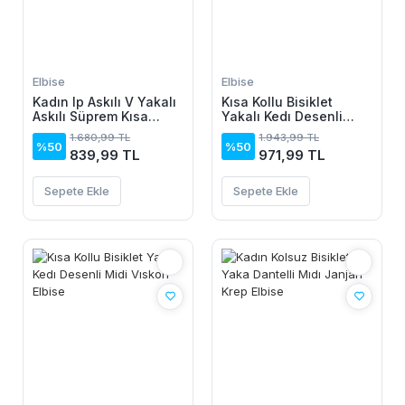
Elbise
Elbise
Kadın Ip Askılı V Yakalı
Kısa Kollu Bisiklet
Askılı Süprem Kısa
Yakalı Kedı Desenli
Elbise
Midi Vıskon Elbise
1.680,99 TL
1.943,99 TL
%50
%50
839,99 TL
971,99 TL
Sepete Ekle
Sepete Ekle