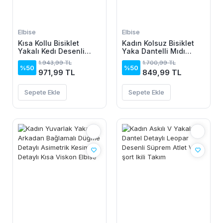
Elbise
Elbise
Kısa Kollu Bisiklet
Kadın Kolsuz Bisiklet
Yakalı Kedı Desenli
Yaka Dantelli Mıdı
Midi Vıskon Elbise
Janjan Krep Elbise
1.943,99 TL
1.700,99 TL
%50
%50
971,99 TL
849,99 TL
Sepete Ekle
Sepete Ekle