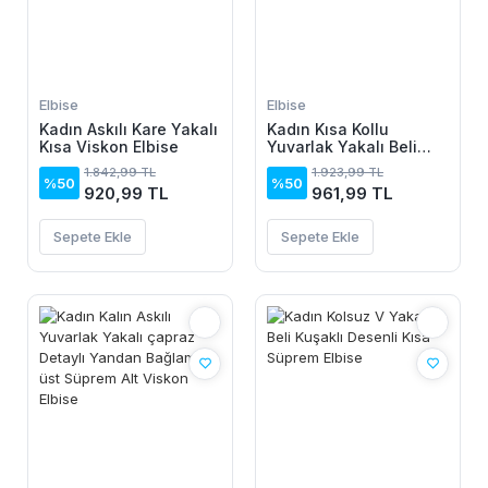
Elbise
Elbise
Kadın Askılı Kare Yakalı
Kadın Kısa Kollu
Kısa Viskon Elbise
Yuvarlak Yakalı Beli
Büzgülü Toka Detaylı
1.842,99 TL
1.923,99 TL
Midi Janjan Krep Elbise
%50
%50
920,99 TL
961,99 TL
Sepete Ekle
Sepete Ekle