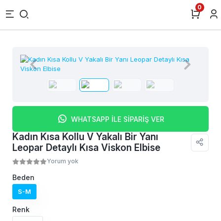
0
WHATSAPP İLE SİPARİŞ VER
Kadın Kısa Kollu V Yakalı Bir Yanı
Leopar Detaylı Kısa Viskon Elbise
Yorum yok
Beden
S-M
Renk