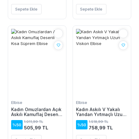
Sepete Ekle
Sepete Ekle
Elbise
Elbise
Kadın Omuzlardan Açık
Kadın Askılı V Yakalı
Askılı Kamuflaj Desenli
Yandan Yırtmaçlı Uzun
Kısa Süprem Elbise
Viskon Elbise
1.011,99 TL
1.518,99 TL
%50
%50
505,99 TL
758,99 TL