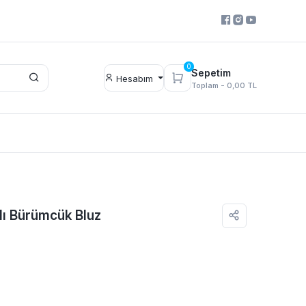
0
Sepetim
Hesabım
Toplam -
0,00 TL
lı Bürümcük Bluz