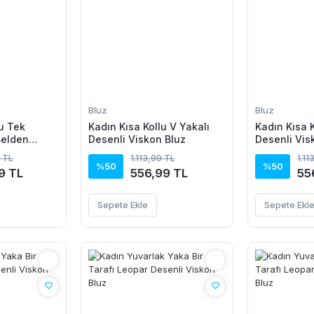
Bluz
Bluz
u Tek
Kadın Kısa Kollu V Yakalı
Kadın Kısa K
Belden
Desenli Viskon Bluz
Desenli Vis
Janjan Krep
 TL
1.113,99 TL
1.11
%50
%50
9 TL
556,99 TL
55
Sepete Ekle
Sepete Ekl