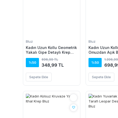
Bluz
Bluz
Kadın Uzun Kollu Geometrik
Kadın Uzun Koll
Yakalı Gipe Detaylı Krep
Omuzdan Açık 
Bluz
Dantel Detaylı 
696,99 TL
1.396,99
Bluz
%50
%50
348,99 TL
698,9
Sepete Ekle
Sepete Ekle