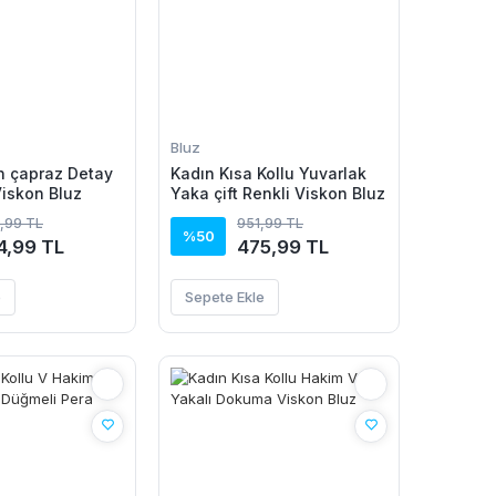
Bluz
n çapraz Detay
Kadın Kısa Kollu Yuvarlak
 Viskon Bluz
Yaka çift Renkli Viskon Bluz
,99 TL
951,99 TL
%50
4,99 TL
475,99 TL
e
Sepete Ekle