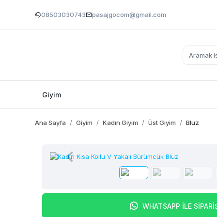
08503030743
pasajgocom@gmail.com
Giyim
Ana Sayfa
Giyim
Kadın Giyim
Üst Giyim
Bluz
WHATSAPP İLE SİPARİ