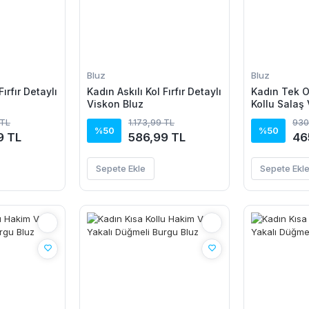
Bluz
Bluz
Fırfır Detaylı
Kadın Askılı Kol Fırfır Detaylı
Kadın Tek O
Viskon Bluz
Kollu Salaş
 TL
1.173,99 TL
930
%50
%50
9 TL
586,99 TL
46
Sepete Ekle
Sepete Ekl