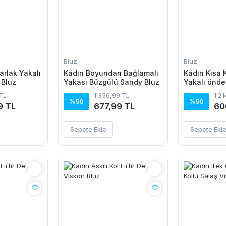
Bluz
Bluz
arlak Yakalı
Kadın Boyundan Bağlamalı
Kadın Kısa 
 Bluz
Yakası Büzgülü Sandy Bluz
Yakalı önde
Bluz
 TL
1.356,99 TL
1.2
%50
%50
9 TL
677,99 TL
60
Sepete Ekle
Sepete Ekl