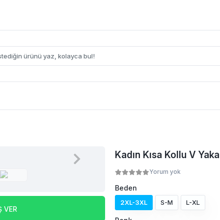
Kadın Kısa Kollu V Yaka
Yorum yok
Beden
2XL-3XL
S-M
L-XL
Ş VER