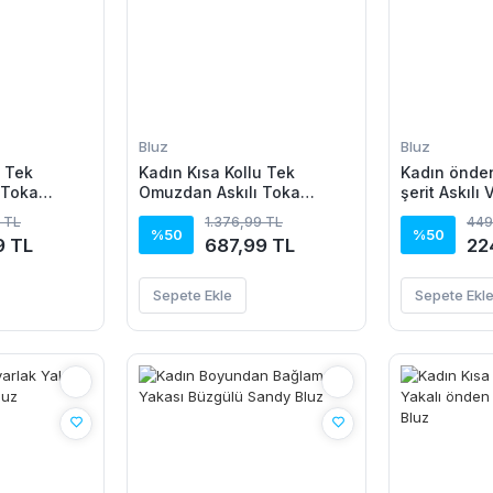
Bluz
Bluz
u Tek
Kadın Kısa Kollu Tek
Kadın önde
 Toka
Omuzdan Askılı Toka
şerit Askılı
Bluz
Detaylı Viskon Bluz
 TL
1.376,99 TL
449
%50
%50
9 TL
687,99 TL
22
Sepete Ekle
Sepete Ekl