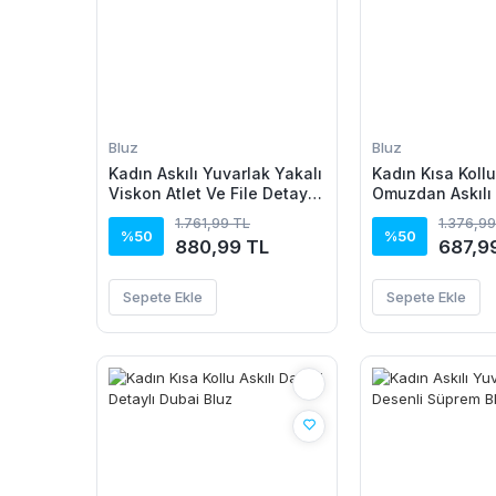
Bluz
Bluz
Kadın Askılı Yuvarlak Yakalı
Kadın Kısa Koll
Viskon Atlet Ve File Detaylı
Omuzdan Askılı
Bluz Ikili Takım
Detaylı Viskon 
1.761,99 TL
1.376,99
%50
%50
880,99 TL
687,9
Sepete Ekle
Sepete Ekle