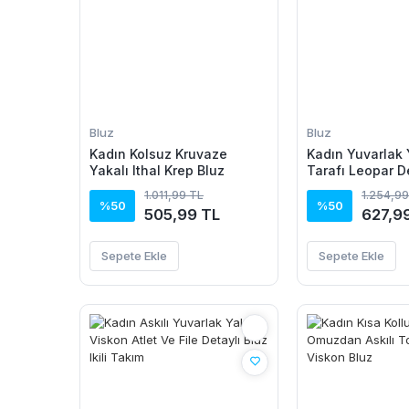
Bluz
Bluz
Kadın Kolsuz Kruvaze
Kadın Yuvarlak 
Yakalı Ithal Krep Bluz
Tarafı Leopar D
Viskon Bluz
1.011,99 TL
1.254,99
%50
%50
505,99 TL
627,9
Sepete Ekle
Sepete Ekle