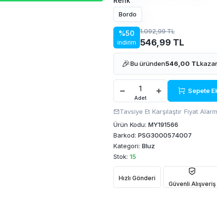
Renk
Bordo
1.092,99 TL
%50
546,99 TL
indirim
🎉
Bu üründen
546,00 TL
kazan
Sepete E
Adet
Tavsiye Et
Karşılaştır
Fiyat Alarm
Ürün Kodu:
MY191566
Barkod:
PSG3000574007
Kategori:
Bluz
Stok:
15
Hızlı Gönderi
Güvenli Alışveriş