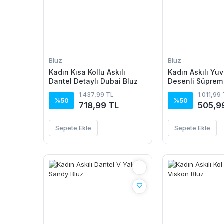
Bluz
Bluz
Kadın Kısa Kollu Askılı
Kadın Askılı Yuv
Dantel Detaylı Dubai Bluz
Desenli Süprem
1.437,99 TL
1.011,99
%50
%50
718,99 TL
505,9
Sepete Ekle
Sepete Ekle