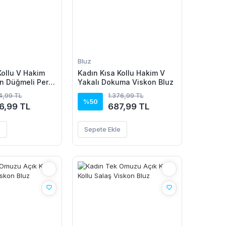
Bluz
Kollu V Hakim
Kadın Kısa Kollu Hakim V
n Düğmeli Pera
Yakalı Dokuma Viskon Bluz
14,99 TL
1.376,99 TL
%50
6,99 TL
687,99 TL
e
Sepete Ekle