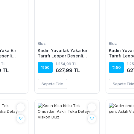
Bluz
Bluz
Yaka Bir
Kadın Yuvarlak Yaka Bir
Kadın Yuvar
esenli
Tarafı Leopar Desenli
Tarafı Leop
Viskon Bluz
Viskon Bluz
 TL
1.254,99 TL
1.2
%50
%50
9 TL
627,99 TL
62
Sepete Ekle
Sepete Ekl