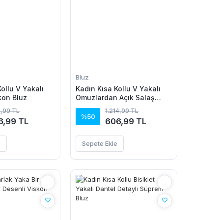
Bluz
ollu V Yakalı
Kadın Kısa Kollu V Yakalı
kon Bluz
Omuzlardan Açık Salaş
şifon Bluz
3,99 TL
1.214,99 TL
%50
6,99 TL
606,99 TL
e
Sepete Ekle