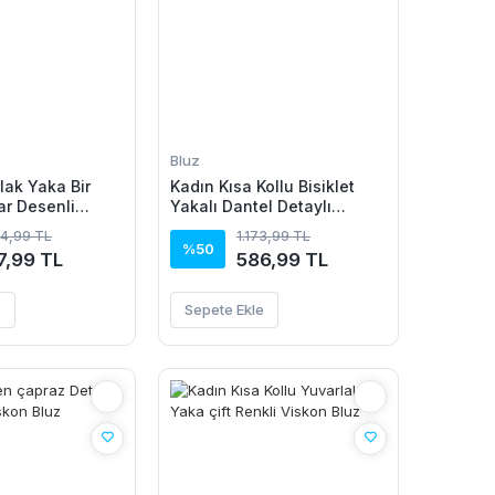
Bluz
lak Yaka Bir
Kadın Kısa Kollu Bisiklet
ar Desenli
Yakalı Dantel Detaylı
Süprem Bluz
54,99 TL
1.173,99 TL
%50
7,99 TL
586,99 TL
e
Sepete Ekle