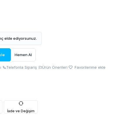
ç elde ediyorsunuz.
kle
Hemen Al
ı
Telefonla Sipariş
Ürün Önerileri
Favorilerime ekle
İade ve Değişim