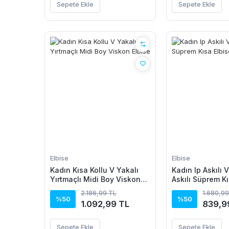
Sepete Ekle
Sepete Ekle
Elbise
Elbise
Kadın Kısa Kollu V Yakalı
Kadın Ip Askılı 
Yırtmaçlı Midi Boy Viskon
Askılı Süprem Kı
Elbise
2.186,99 TL
1.680,99
%50
%50
1.092,99 TL
839,9
Sepete Ekle
Sepete Ekle