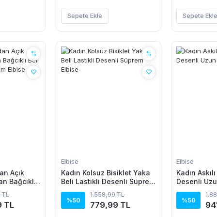
Sepete Ekle
Sepete Ekl
Elbise
Elbise
an Açık
Kadın Kolsuz Bisiklet Yaka
Kadın Askılı
n Bağcıklı
Beli Lastikli Desenli Süprem
Desenli Uzu
sa Süprem
Elbise
 TL
1.558,99 TL
1.8
%50
%50
9 TL
779,99 TL
94