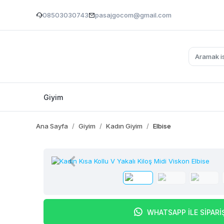
08503030743
pasajgocom@gmail.com
Giyim
Ana Sayfa
Giyim
Kadın Giyim
Elbise
WHATSAPP İLE SİPARİ