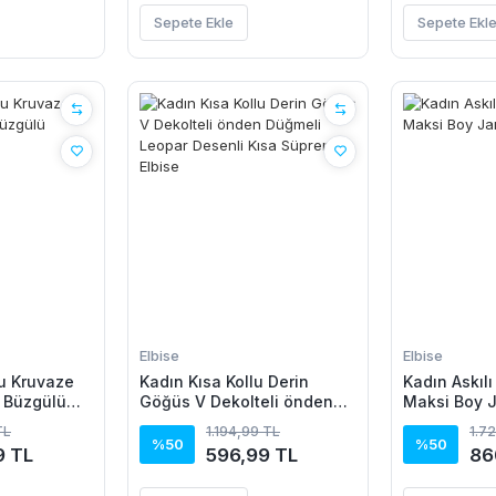
Sepete Ekle
Sepete Ekl
Elbise
Elbise
u Kruvaze
Kadın Kısa Kollu Derin
Kadın Askılı
 Büzgülü
Göğüs V Dekolteli önden
Maksi Boy 
Düğmeli Leopar Desenli
Elbise
TL
1.194,99 TL
1.7
Kısa Süprem Elbise
%50
%50
9 TL
596,99 TL
86