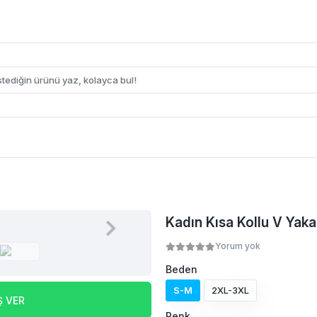
Kadın Kısa Kollu V Yakal
Yorum yok
Beden
S-M
2XL-3XL
Ş VER
Renk