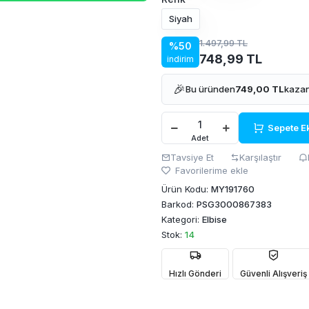
Siyah
1.497,99 TL
%50
748,99 TL
indirim
🎉
Bu üründen
749,00 TL
kazan
Sepete E
Adet
Tavsiye Et
Karşılaştır
Favorilerime ekle
Ürün Kodu:
MY191760
Barkod:
PSG3000867383
Kategori:
Elbise
Stok:
14
Hızlı Gönderi
Güvenli Alışveriş