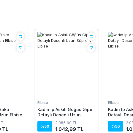
Elbise
Elbise
 Yaka
Kadın Ip Askılı Göğüs Gipe
Kadın Ip As
Uzun Elbise
Detaylı Desenli Uzun
Detaylı Des
Süprem Elbise
Süprem Elbi
 TL
2.085,99 TL
2.0
%50
%50
9 TL
1.042,99 TL
1.