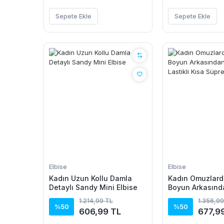
Sepete Ekle
Sepete Ekle
Elbise
Elbise
Kadın Uzun Kollu Damla
Kadın Omuzlard
Detaylı Sandy Mini Elbise
Boyun Arkasında
Beli Lastikli Kı
1.214,99 TL
1.356,99
Elbise
%50
%50
606,99 TL
677,9