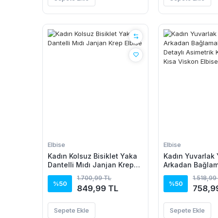
Elbise
Elbise
Kadın Kolsuz Bisiklet Yaka
Kadın Yuvarlak 
Dantelli Mıdı Janjan Krep
Arkadan Bağlam
Elbise
Detaylı Asimetr
1.700,99 TL
1.518,99
Detaylı Kısa Vis
%50
%50
849,99 TL
758,9
Sepete Ekle
Sepete Ekle