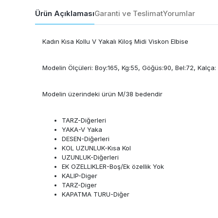
Ürün Açıklaması
Garanti ve Teslimat
Yorumlar
Kadın Kısa Kollu V Yakalı Kiloş Midi Viskon Elbise
Modelin Ölçüleri: Boy:165, Kg:55, Göğüs:90, Bel:72, Kalça:
Modelin üzerindeki ürün M/38 bedendir
TARZ-Diğerleri
YAKA-V Yaka
DESEN-Diğerleri
KOL UZUNLUK-Kısa Kol
UZUNLUK-Diğerleri
EK OZELLIKLER-Boş/Ek özellik Yok
KALIP-Diger
TARZ-Diger
KAPATMA TURU-Diğer