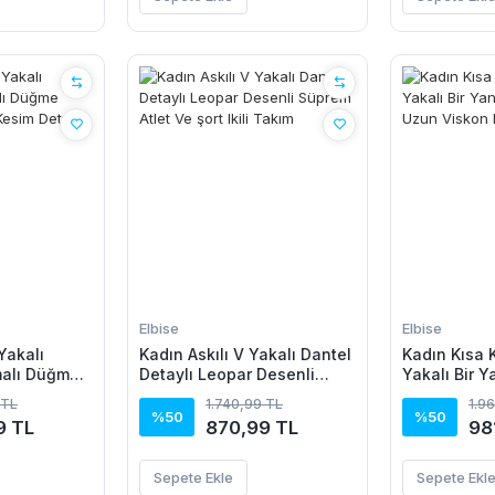
Elbise
Elbise
Yakalı
Kadın Askılı V Yakalı Dantel
Kadın Kısa K
alı Düğme
Detaylı Leopar Desenli
Yakalı Bir Y
ik Kesim
Süprem Atlet Ve şort Ikili
Detaylı Uzu
 TL
1.740,99 TL
1.9
kon Elbise
Takım
%50
%50
9 TL
870,99 TL
98
Sepete Ekle
Sepete Ekl