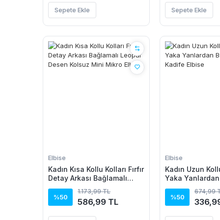
Sepete Ekle
Sepete Ekle
Elbise
Elbise
Kadın Kısa Kollu Kolları Fırfır
Kadın Uzun Koll
Detay Arkası Bağlamalı
Yaka Yanlardan
Leopar Desen Kolsuz Mini
Kadife Elbise
1.173,99 TL
674,99 
Mikro Elbise
%50
%50
586,99 TL
336,9