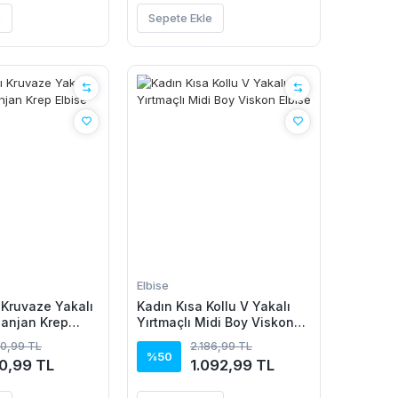
e
Sepete Ekle
Elbise
 Kruvaze Yakalı
Kadın Kısa Kollu V Yakalı
Janjan Krep
Yırtmaçlı Midi Boy Viskon
Elbise
20,99 TL
2.186,99 TL
%50
0,99 TL
1.092,99 TL