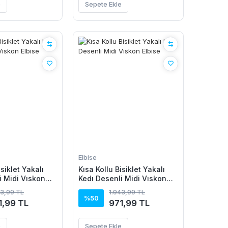
e
Sepete Ekle
Elbise
isiklet Yakalı
Kısa Kollu Bisiklet Yakalı
i Midi Vıskon
Kedı Desenli Midi Vıskon
Elbise
43,99 TL
1.943,99 TL
%50
1,99 TL
971,99 TL
e
Sepete Ekle