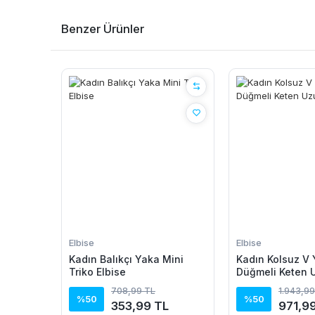
Benzer Ürünler
Elbise
Elbise
Kadın Balıkçı Yaka Mini
Kadın Kolsuz V
Triko Elbise
Düğmeli Keten 
708,99 TL
1.943,99
%50
%50
353,99 TL
971,9