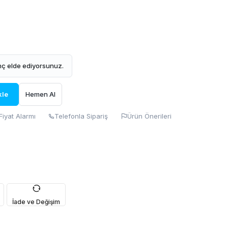
ç elde ediyorsunuz.
kle
Hemen Al
Fiyat Alarmı
Telefonla Sipariş
Ürün Önerileri
İade ve Değişim