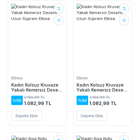
Elbise
Elbise
Kadın Kolsuz Kruvaze
Kadın Kolsuz Kruvaze
Yakalı Kemersiz Desenli
Yakalı Kemersiz Desenli
Uzun Süprem Elbise
Uzun Süprem Elbise
2.166,99 TL
2.166,99 TL
%50
%50
1.082,99 TL
1.082,99 TL
Sepete Ekle
Sepete Ekle