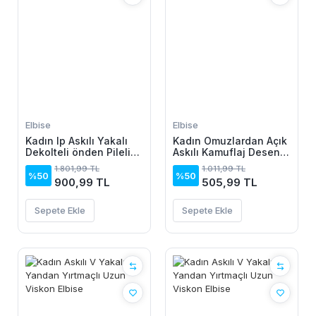
Elbise
Elbise
Kadın Ip Askılı Yakalı
Kadın Omuzlardan Açık
Dekolteli önden Pileli
Askılı Kamuflaj Desenli
Midi Ithal Krep Elbise
Kısa Süprem Elbise
1.801,99 TL
1.011,99 TL
%50
%50
900,99 TL
505,99 TL
Sepete Ekle
Sepete Ekle