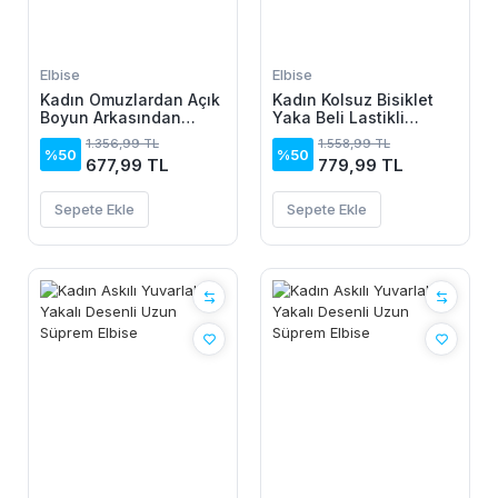
Elbise
Elbise
Kadın Omuzlardan Açık
Kadın Kolsuz Bisiklet
Boyun Arkasından
Yaka Beli Lastikli
Bağcıklı Beli Lastikli
Desenli Süprem Elbise
1.356,99 TL
1.558,99 TL
Kısa Süprem Elbise
%50
%50
677,99 TL
779,99 TL
Sepete Ekle
Sepete Ekle