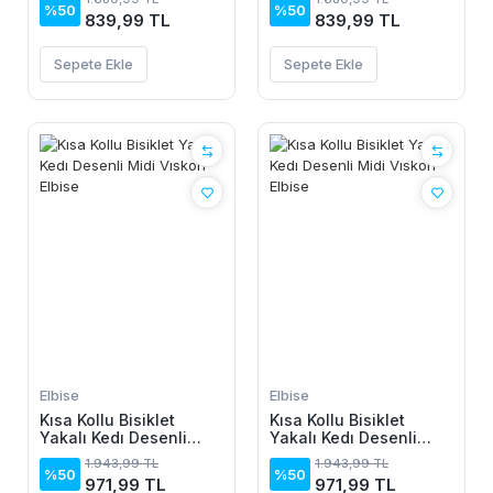
%50
%50
839,99 TL
839,99 TL
Sepete Ekle
Sepete Ekle
Elbise
Elbise
Kısa Kollu Bisiklet
Kısa Kollu Bisiklet
Yakalı Kedı Desenli
Yakalı Kedı Desenli
Midi Vıskon Elbise
Midi Vıskon Elbise
1.943,99 TL
1.943,99 TL
%50
%50
971,99 TL
971,99 TL