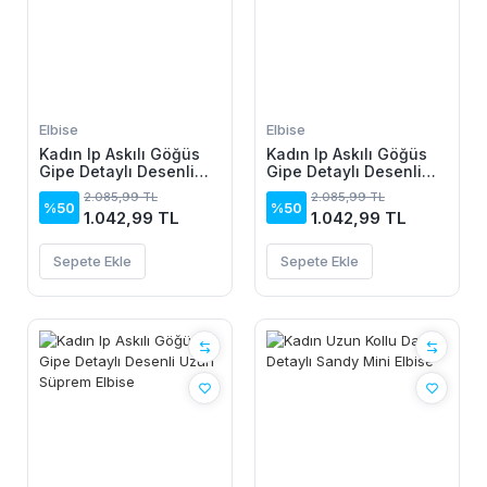
Elbise
Elbise
Kadın Ip Askılı Göğüs
Kadın Ip Askılı Göğüs
Gipe Detaylı Desenli
Gipe Detaylı Desenli
Uzun Süprem Elbise
Uzun Süprem Elbise
2.085,99 TL
2.085,99 TL
%50
%50
1.042,99 TL
1.042,99 TL
Sepete Ekle
Sepete Ekle