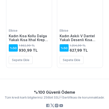
Elbise
Elbise
Kadın Kısa Kollu Dalga
Kadın Askılı V Dantel
Yakalı Kısa Ithal Krep
Yakalı Desenli Kısa
Elbise
Elbise
1.862,99 TL
1.254,99 TL
%50
%50
930,99 TL
627,99 TL
Sepete Ekle
Sepete Ekle
%100 Güvenli Ödeme
Tüm kredi kartı bilgileriniz 256bit SSLSertifikası ile korunmaktadır.