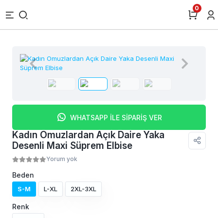
0
WHATSAPP İLE SİPARİŞ VER
Kadın Omuzlardan Açık Daire Yaka
Desenli Maxi Süprem Elbise
Yorum yok
Beden
S-M
L-XL
2XL-3XL
Renk