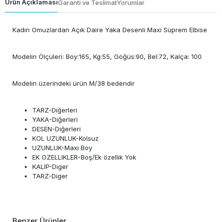
Ürün Açıklaması
Garanti ve Teslimat
Yorumlar
Kadın Omuzlardan Açık Daire Yaka Desenli Maxi Süprem Elbise
Modelin Ölçüleri: Boy:165, Kg:55, Göğüs:90, Bel:72, Kalça: 100
Modelin üzerindeki ürün M/38 bedendir
TARZ-Diğerleri
YAKA-Diğerleri
DESEN-Diğerleri
KOL UZUNLUK-Kolsuz
UZUNLUK-Maxi Boy
EK OZELLIKLER-Boş/Ek özellik Yok
KALIP-Diger
TARZ-Diger
Benzer Ürünler