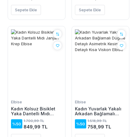
Sepete Ekle
Sepete Ekle
Elbise
Elbise
Kadın Kolsuz Bisiklet
Kadın Yuvarlak Yakalı
Yaka Dantelli Mıdı
Arkadan Bağlamalı
Janjan Krep Elbise
Düğme Detaylı
1.700,99 TL
1.518,99 TL
Asimetrik Kesim Detaylı
%50
%50
849,99 TL
758,99 TL
Kısa Viskon Elbise