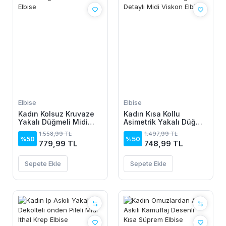
Elbise
Elbise
Kadın Kolsuz Kruvaze
Kadın Kısa Kollu
Yakalı Düğmeli Midi
Asimetrik Yakalı Düğme
Keten Elbise
Detaylı Midi Viskon
1.558,99 TL
1.497,99 TL
Elbise
%50
%50
779,99 TL
748,99 TL
Sepete Ekle
Sepete Ekle