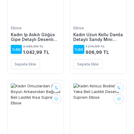
Elbise
Elbise
Kadın Ip Askılı Göğüs
Kadın Uzun Kollu Damla
Gipe Detaylı Desenli
Detaylı Sandy Mini
Uzun Süprem Elbise
Elbise
2.085,99 TL
1.214,99 TL
%50
%50
1.042,99 TL
606,99 TL
Sepete Ekle
Sepete Ekle