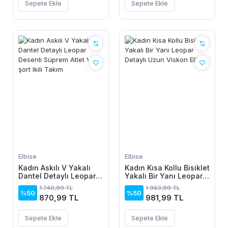
Sepete Ekle
Sepete Ekle
Elbise
Elbise
Kadın Askılı V Yakalı
Kadın Kısa Kollu Bisiklet
Dantel Detaylı Leopar
Yakalı Bir Yanı Leopar
Desenli Süprem Atlet
Detaylı Uzun Viskon
1.740,99 TL
1.963,99 TL
Ve şort Ikili Takım
Elbise
%50
%50
870,99 TL
981,99 TL
Sepete Ekle
Sepete Ekle