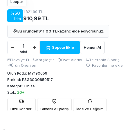
Leopar
1.821,99 TL
%50
910,99 TL
indirim
🎉
Bu üründen
911,00 TL
kazanç elde ediyorsunuz.
Sepete Ekle
Hemen Al
Adet
Tavsiye Et
Karşılaştır
Fiyat Alarmı
Telefonla Sipariş
Ürün Önerileri
Favorilerime ekle
Ürün Kodu:
MY190659
Barkod:
PSG3000859517
Kategori:
Elbise
Stok:
20+
Hızlı Gönderi
Güvenli Alışveriş
İade ve Değişim