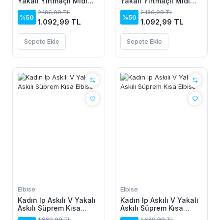
Yakalı Yırtmaçlı Midi
Yakalı Yırtmaçlı Midi
Boy Viskon Elbise
Boy Viskon Elbise
2.186,99 TL
2.186,99 TL
%50
%50
1.092,99 TL
1.092,99 TL
Sepete Ekle
Sepete Ekle
Elbise
Elbise
Kadın Ip Askılı V Yakalı
Kadın Ip Askılı V Yakalı
Askılı Süprem Kısa
Askılı Süprem Kısa
Elbise
Elbise
1.680,99 TL
1.680,99 TL