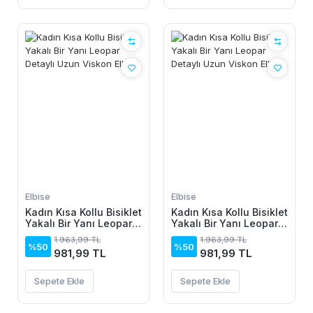
Elbise
Elbise
Kadın Kısa Kollu Bisiklet
Kadın Kısa Kollu Bisiklet
Yakalı Bir Yanı Leopar
Yakalı Bir Yanı Leopar
Detaylı Uzun Viskon
Detaylı Uzun Viskon
1.963,99 TL
1.963,99 TL
Elbise
Elbise
%50
%50
981,99 TL
981,99 TL
Sepete Ekle
Sepete Ekle