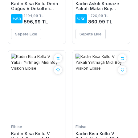
Kadın Kısa Kollu Derin
Kadın Askılı Kruvaze
Göğüs V Dekolteli
Yakalı Maksi Boy
önden Düğmeli Leopar
Janjan Krep Elbise
1.194,99 TL
1.720,99 TL
Desenli Kısa Süprem
%50
%50
596,99 TL
860,99 TL
Elbise
Sepete Ekle
Sepete Ekle
Elbise
Elbise
Kadın Kısa Kollu V
Kadın Kısa Kollu V