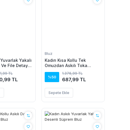
Bluz
 Yuvarlak Yakalı
Kadın Kısa Kollu Tek
 Ve File Detaylı
Omuzdan Askılı Toka
akım
Detaylı Viskon Bluz
61,99 TL
1.376,99 TL
%50
0,99 TL
687,99 TL
e
Sepete Ekle