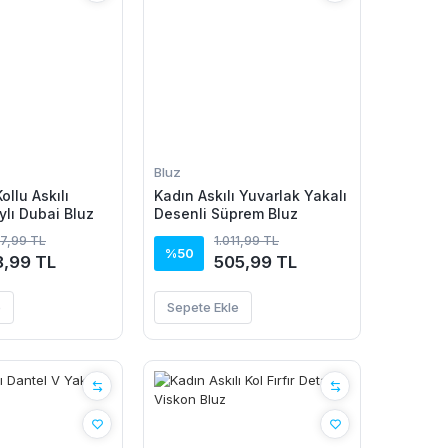
Bluz
ollu Askılı
Kadın Askılı Yuvarlak Yakalı
ylı Dubai Bluz
Desenli Süprem Bluz
37,99 TL
1.011,99 TL
%50
8,99 TL
505,99 TL
e
Sepete Ekle