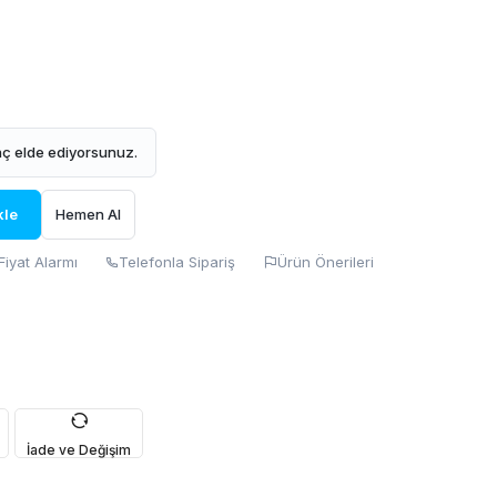
ç elde ediyorsunuz.
kle
Hemen Al
Fiyat Alarmı
Telefonla Sipariş
Ürün Önerileri
İade ve Değişim