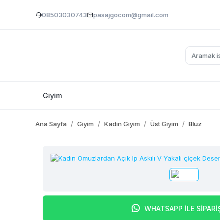
08503030743
pasajgocom@gmail.com
Giyim
Ana Sayfa
Giyim
Kadın Giyim
Üst Giyim
Bluz
WHATSAPP İLE SİPARİ