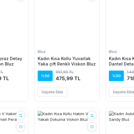
Bluz
Bluz
praz Detay
Kadın Kısa Kollu Yuvarlak
Kadın Kısa K
on Bluz
Yaka çift Renkli Viskon Bluz
Dantel Deta
TL
951,99 TL
1.4
%50
%50
9 TL
475,99 TL
71
Sepete Ekle
Sepete Ekl