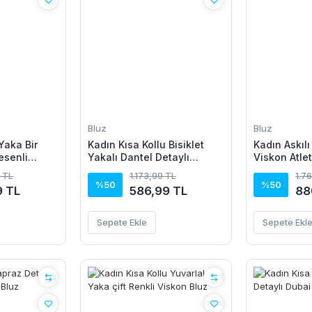
Bluz
Bluz
Yaka Bir
Kadın Kısa Kollu Bisiklet
Kadın Askılı
esenli
Yakalı Dantel Detaylı
Viskon Atlet
Süprem Bluz
Bluz Ikili T
 TL
1.173,99 TL
1.7
%50
%50
9 TL
586,99 TL
88
Sepete Ekle
Sepete Ekl