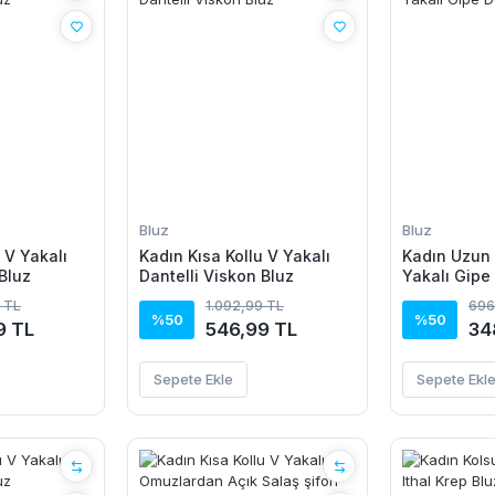
Bluz
Bluz
 V Yakalı
Kadın Kısa Kollu V Yakalı
Kadın Uzun 
Bluz
Dantelli Viskon Bluz
Yakalı Gipe
Bluz
 TL
1.092,99 TL
696
%50
%50
9 TL
546,99 TL
34
Sepete Ekle
Sepete Ekl