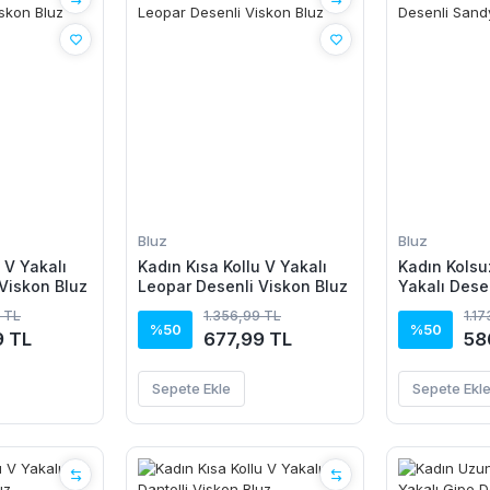
Bluz
Bluz
 V Yakalı
Kadın Kısa Kollu V Yakalı
Kadın Kolsu
Viskon Bluz
Leopar Desenli Viskon Bluz
Yakalı Dese
 TL
1.356,99 TL
1.1
%50
%50
9 TL
677,99 TL
58
Sepete Ekle
Sepete Ekl