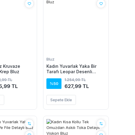
Bluz
z Kruvaze
Kadın Yuvarlak Yaka Bir
 Krep Bluz
Tarafı Leopar Desenli
Viskon Bluz
1,99 TL
1.254,99 TL
%50
5,99 TL
627,99 TL
e
Sepete Ekle