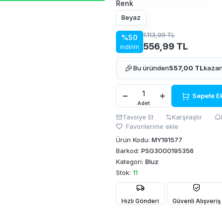
Renk
Beyaz
1.113,99 TL
%50
556,99 TL
indirim
🎉
Bu üründen
557,00 TL
kazan
Sepete E
Adet
Tavsiye Et
Karşılaştır
Favorilerime ekle
Ürün Kodu:
MY191577
Barkod:
PSG3000195356
Kategori:
Bluz
Stok:
11
Hızlı Gönderi
Güvenli Alışveriş