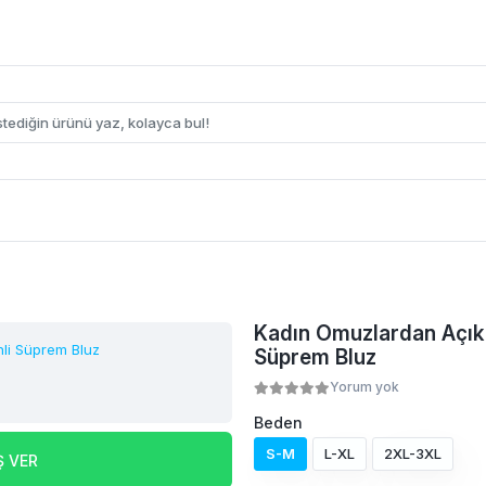
Kadın Omuzlardan Açık I
Süprem Bluz
Yorum yok
Beden
S-M
L-XL
2XL-3XL
Ş VER