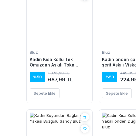
Bluz
Bluz
Kadın Kısa Kollu Tek
Kadın önden ça
Omuzdan Askılı Toka
şerit Askılı Visk
Detaylı Viskon Bluz
1.376,99 TL
449,99 
%50
%50
687,99 TL
224,9
Sepete Ekle
Sepete Ekle