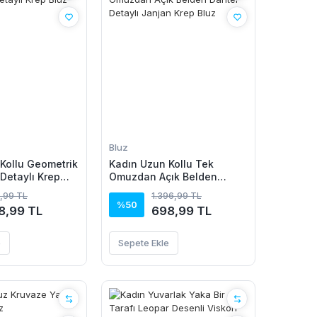
Bluz
Kollu Geometrik
Kadın Uzun Kollu Tek
 Detaylı Krep
Omuzdan Açık Belden
Dantel Detaylı Janjan Krep
,99 TL
1.396,99 TL
Bluz
%50
8,99 TL
698,99 TL
e
Sepete Ekle