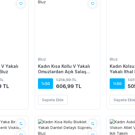
Bluz
Bluz
 V Yakalı
Kadın Kısa Kollu V Yakalı
Kadın Kolsu
Bluz
Omuzlardan Açık Salaş
Yakalı Ithal
şifon Bluz
 TL
1.214,99 TL
1.01
%50
%50
9 TL
606,99 TL
50
Sepete Ekle
Sepete Ekl