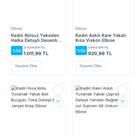
Elbise
Elbise
Kadın Kolsuz Yakadan
Kadın Askılı Kare Yakalı
Halka Detaylı Desenli
Kısa Viskon Elbise
Midi Dalgıç Elbise
2.024,99 TL
1.842,99 TL
%50
%50
1.011,99 TL
920,99 TL
Sepete Ekle
Sepete Ekle