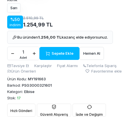
Sarı
2.510,99 TL
%50
1.254,99 TL
indirim
🎉
Bu üründen
1.256,00 TL
kazanç elde ediyorsunuz.
Sepete Ekle
Hemen Al
Adet
Tavsiye Et
Karşılaştır
Fiyat Alarmı
Telefonla Sipariş
Ürün Önerileri
Favorilerime ekle
Ürün Kodu:
MY191663
Barkod:
PSG3000321601
Kategori:
Elbise
Stok:
17
Hızlı Gönderi
Güvenli Alışveriş
İade ve Değişim