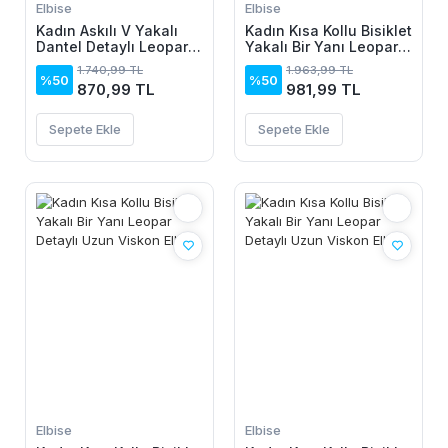
Elbise
Elbise
Kadın Askılı V Yakalı
Kadın Kısa Kollu Bisiklet
Dantel Detaylı Leopar
Yakalı Bir Yanı Leopar
Desenli Süprem Atlet
Detaylı Uzun Viskon
1.740,99 TL
1.963,99 TL
Ve şort Ikili Takım
Elbise
%50
%50
870,99 TL
981,99 TL
Sepete Ekle
Sepete Ekle
Elbise
Elbise