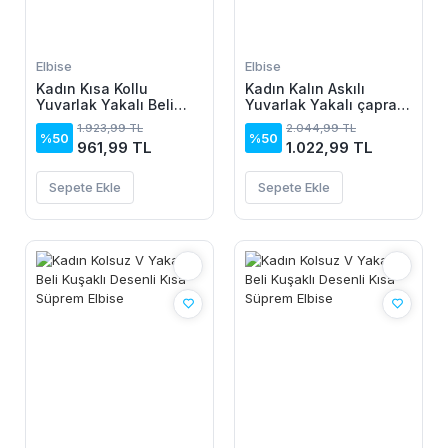
Elbise
Elbise
Kadın Kısa Kollu
Kadın Kalın Askılı
Yuvarlak Yakalı Beli
Yuvarlak Yakalı çapraz
Büzgülü Toka Detaylı
Detaylı Yandan
1.923,99 TL
2.044,99 TL
Midi Janjan Krep Elbise
Bağlamalı üst Süprem
%50
%50
961,99 TL
1.022,99 TL
Alt Viskon Elbise
Sepete Ekle
Sepete Ekle