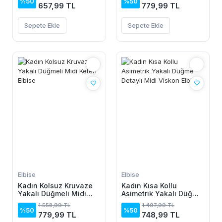
%50
%50
657,99 TL
779,99 TL
Sepete Ekle
Sepete Ekle
Elbise
Elbise
Kadın Kolsuz Kruvaze
Kadın Kısa Kollu
Yakalı Düğmeli Midi
Asimetrik Yakalı Düğme
Keten Elbise
Detaylı Midi Viskon
1.558,99 TL
1.497,99 TL
Elbise
%50
%50
779,99 TL
748,99 TL