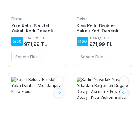
Elbise
Elbise
Kısa Kollu Bisiklet
Kısa Kollu Bisiklet
Yakalı Kedı Desenli
Yakalı Kedı Desenli
Midi Vıskon Elbise
Midi Vıskon Elbise
1.943,99 TL
1.943,99 TL
%50
%50
971,99 TL
971,99 TL
Sepete Ekle
Sepete Ekle