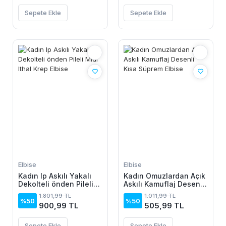
Sepete Ekle
Sepete Ekle
Elbise
Elbise
Kadın Ip Askılı Yakalı
Kadın Omuzlardan Açık
Dekolteli önden Pileli
Askılı Kamuflaj Desenli
Midi Ithal Krep Elbise
Kısa Süprem Elbise
1.801,99 TL
1.011,99 TL
%50
%50
900,99 TL
505,99 TL
Sepete Ekle
Sepete Ekle