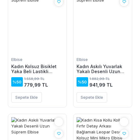
Elbise
Elbise
Kadın Kolsuz Bisiklet
Kadın Askılı Yuvarlak
Yaka Beli Lastikli
Yakalı Desenli Uzun
Desenli Süprem Elbise
Süprem Elbise
1.558,99 TL
1.882,99 TL
%50
%50
779,99 TL
941,99 TL
Sepete Ekle
Sepete Ekle