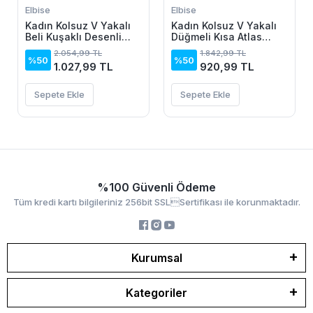
Elbise
Elbise
Kadın Kolsuz V Yakalı
Kadın Kolsuz V Yakalı
Beli Kuşaklı Desenli
Düğmeli Kısa Atlas
Kısa Süprem Elbise
Elbise
2.054,99 TL
1.842,99 TL
%50
%50
1.027,99 TL
920,99 TL
Sepete Ekle
Sepete Ekle
%100 Güvenli Ödeme
Tüm kredi kartı bilgileriniz 256bit SSLSertifikası ile korunmaktadır.
Kurumsal
Kategoriler