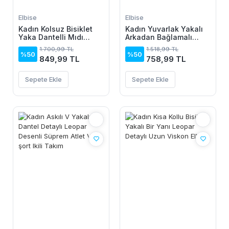
Elbise
Elbise
Kadın Kolsuz Bisiklet
Kadın Yuvarlak Yakalı
Yaka Dantelli Mıdı
Arkadan Bağlamalı
Janjan Krep Elbise
Düğme Detaylı
1.700,99 TL
1.518,99 TL
Asimetrik Kesim Detaylı
%50
%50
849,99 TL
758,99 TL
Kısa Viskon Elbise
Sepete Ekle
Sepete Ekle