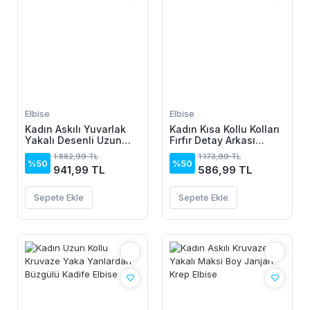
Elbise
Elbise
Kadın Askılı Yuvarlak
Kadın Kısa Kollu Kolları
Yakalı Desenli Uzun
Fırfır Detay Arkası
Süprem Elbise
Bağlamalı Leopar
1.882,99 TL
1.173,99 TL
Desen Kolsuz Mini
%50
%50
941,99 TL
586,99 TL
Mikro Elbise
Sepete Ekle
Sepete Ekle