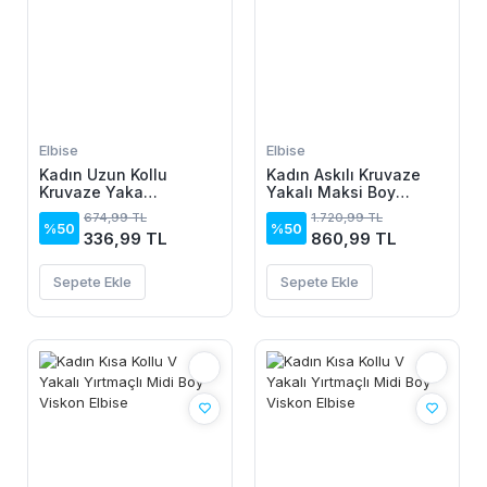
Elbise
Elbise
Kadın Uzun Kollu
Kadın Askılı Kruvaze
Kruvaze Yaka
Yakalı Maksi Boy
Yanlardan Büzgülü
Janjan Krep Elbise
674,99 TL
1.720,99 TL
Kadife Elbise
%50
%50
336,99 TL
860,99 TL
Sepete Ekle
Sepete Ekle