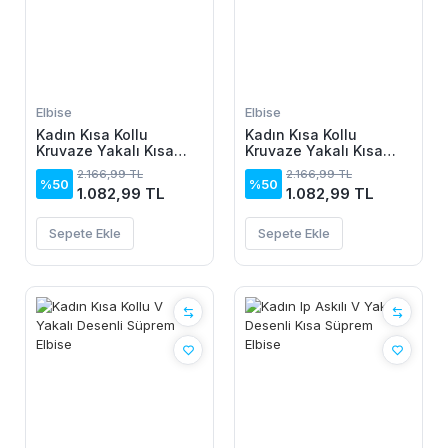
Elbise
Elbise
Kadın Kısa Kollu
Kadın Kısa Kollu
Kruvaze Yakalı Kısa
Kruvaze Yakalı Kısa
Krop Ottoman Bluz Ve
Krop Ottoman Bluz Ve
2.166,99 TL
2.166,99 TL
Midi Etek Ikili Takım
Midi Etek Ikili Takım
%50
%50
1.082,99 TL
1.082,99 TL
Sepete Ekle
Sepete Ekle