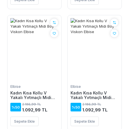
Elbise
Elbise
Kadın Kısa Kollu V
Kadın Kısa Kollu V
Yakalı Yırtmaçlı Midi
Yakalı Yırtmaçlı Midi
Boy Viskon Elbise
Boy Viskon Elbise
2.186,99 TL
2.186,99 TL
%50
%50
1.092,99 TL
1.092,99 TL
Sepete Ekle
Sepete Ekle