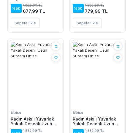
Bağcıklı Beli Lastikli
Desenli Süprem Elbise
1.356,99 TL
1.558,99 TL
Kısa Süprem Elbise
%50
%50
677,99 TL
779,99 TL
Sepete Ekle
Sepete Ekle
Elbise
Elbise
Kadın Askılı Yuvarlak
Kadın Askılı Yuvarlak
Yakalı Desenli Uzun
Yakalı Desenli Uzun
Süprem Elbise
Süprem Elbise
1.882,99 TL
1.882,99 TL