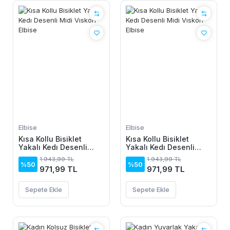
Elbise
Elbise
Kısa Kollu Bisiklet
Kısa Kollu Bisiklet
Yakalı Kedı Desenli
Yakalı Kedı Desenli
Midi Vıskon Elbise
Midi Vıskon Elbise
1.943,99 TL
1.943,99 TL
%50
%50
971,99 TL
971,99 TL
Sepete Ekle
Sepete Ekle