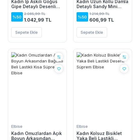
Kadın Ip Askılı Göğüs
Kadın Uzun Kollu Damla
Gipe Detaylı Desenli
Detaylı Sandy Mini
Uzun Süprem Elbise
Elbise
2.085,99 TL
1.214,99 TL
%50
%50
1.042,99 TL
606,99 TL
Sepete Ekle
Sepete Ekle
Elbise
Elbise
Kadın Omuzlardan Açık
Kadın Kolsuz Bisiklet
Boyun Arkasından
Yaka Beli Lastikli