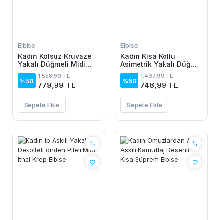
Elbise
Elbise
Kadın Kolsuz Kruvaze
Kadın Kısa Kollu
Yakalı Düğmeli Midi
Asimetrik Yakalı Düğme
Keten Elbise
Detaylı Midi Viskon
1.558,99 TL
1.497,99 TL
Elbise
%50
%50
779,99 TL
748,99 TL
Sepete Ekle
Sepete Ekle