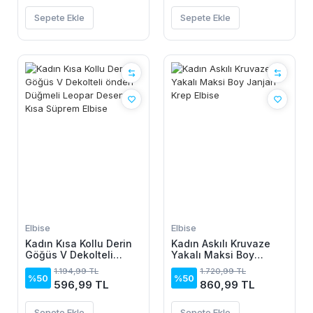
Sepete Ekle
Sepete Ekle
Elbise
Elbise
Kadın Kısa Kollu Derin
Kadın Askılı Kruvaze
Göğüs V Dekolteli
Yakalı Maksi Boy
önden Düğmeli Leopar
Janjan Krep Elbise
1.194,99 TL
1.720,99 TL
Desenli Kısa Süprem
%50
%50
596,99 TL
860,99 TL
Elbise
Sepete Ekle
Sepete Ekle