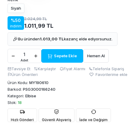
Siyah
2.024,99 TL
%50
1.011,99 TL
indirim
🎉
Bu üründen
1.013,00 TL
kazanç elde ediyorsunuz.
Sepete Ekle
Hemen Al
Adet
Tavsiye Et
Karşılaştır
Fiyat Alarmı
Telefonla Sipariş
Ürün Önerileri
Favorilerime ekle
Ürün Kodu:
MY190610
Barkod:
PSG3000166240
Kategori:
Elbise
Stok:
18
Hızlı Gönderi
Güvenli Alışveriş
İade ve Değişim