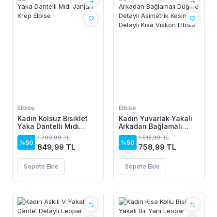
Elbise
Elbise
Kadın Kolsuz Bisiklet
Kadın Yuvarlak Yakalı
Yaka Dantelli Mıdı
Arkadan Bağlamalı
Janjan Krep Elbise
Düğme Detaylı
1.700,99 TL
1.518,99 TL
Asimetrik Kesim Detaylı
%50
%50
849,99 TL
758,99 TL
Kısa Viskon Elbise
Sepete Ekle
Sepete Ekle