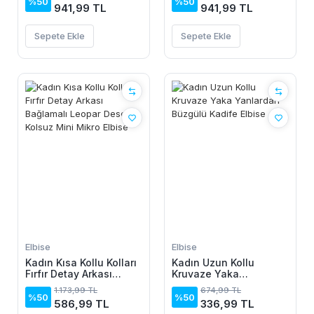
%50
%50
941,99 TL
941,99 TL
Sepete Ekle
Sepete Ekle
Elbise
Elbise
Kadın Kısa Kollu Kolları
Kadın Uzun Kollu
Fırfır Detay Arkası
Kruvaze Yaka
Bağlamalı Leopar
Yanlardan Büzgülü
1.173,99 TL
674,99 TL
Desen Kolsuz Mini
Kadife Elbise
%50
%50
586,99 TL
336,99 TL
Mikro Elbise