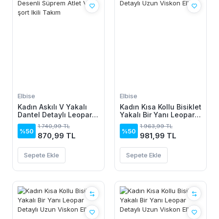
Elbise
Elbise
Kadın Askılı V Yakalı
Kadın Kısa Kollu Bisiklet
Dantel Detaylı Leopar
Yakalı Bir Yanı Leopar
Desenli Süprem Atlet
Detaylı Uzun Viskon
1.740,99 TL
1.963,99 TL
Ve şort Ikili Takım
Elbise
%50
%50
870,99 TL
981,99 TL
Sepete Ekle
Sepete Ekle