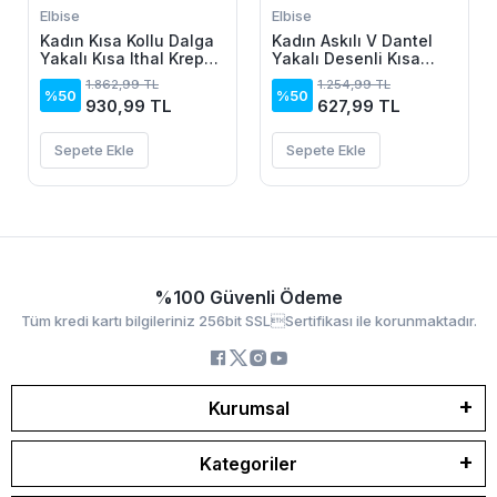
Elbise
Elbise
Kadın Kısa Kollu Dalga
Kadın Askılı V Dantel
Yakalı Kısa Ithal Krep
Yakalı Desenli Kısa
Elbise
Elbise
1.862,99 TL
1.254,99 TL
%50
%50
930,99 TL
627,99 TL
Sepete Ekle
Sepete Ekle
%100 Güvenli Ödeme
Tüm kredi kartı bilgileriniz 256bit SSLSertifikası ile korunmaktadır.
Kurumsal
Kategoriler