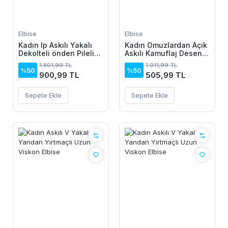
Elbise
Elbise
Kadın Ip Askılı Yakalı
Kadın Omuzlardan Açık
Dekolteli önden Pileli
Askılı Kamuflaj Desenli
Midi Ithal Krep Elbise
Kısa Süprem Elbise
1.801,99 TL
1.011,99 TL
%50
%50
900,99 TL
505,99 TL
Sepete Ekle
Sepete Ekle