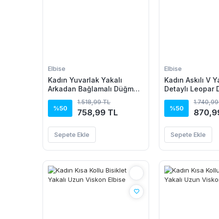
Elbise
Elbise
Kadın Yuvarlak Yakalı
Kadın Askılı V Y
Arkadan Bağlamalı Düğme
Detaylı Leopar 
Detaylı Asimetrik Kesim
Süprem Atlet Ve ş
1.518,99 TL
1.740,99
Detaylı Kısa Viskon Elbise
Takım
%50
%50
758,99 TL
870,9
Sepete Ekle
Sepete Ekle