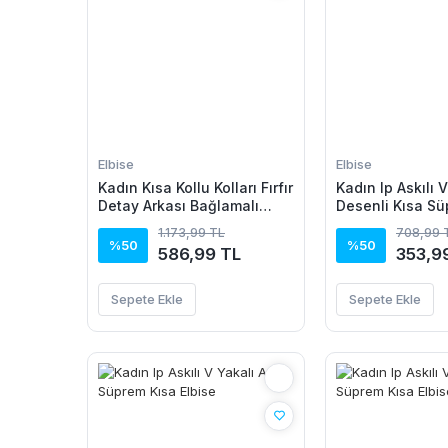
Elbise
Elbise
Kadın Kısa Kollu Kolları Fırfır
Kadın Ip Askılı 
Detay Arkası Bağlamalı
Desenli Kısa Sü
Leopar Desen Kolsuz Mini
1.173,99 TL
708,99 
Mikro Elbise
%50
%50
586,99 TL
353,9
Sepete Ekle
Sepete Ekle