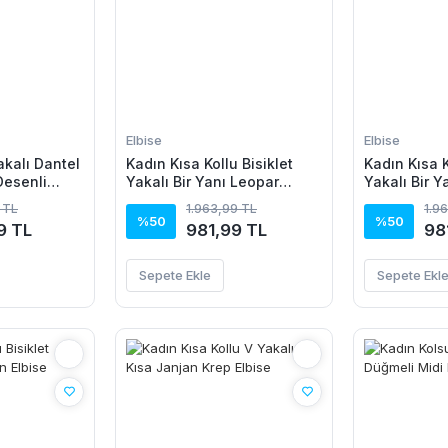
Elbise
Elbise
akalı Dantel
Kadın Kısa Kollu Bisiklet
Kadın Kısa K
Desenli
Yakalı Bir Yanı Leopar
Yakalı Bir Y
ort Ikili
Detaylı Uzun Viskon Elbise
Detaylı Uzu
 TL
1.963,99 TL
1.9
%50
%50
9 TL
981,99 TL
98
Sepete Ekle
Sepete Ekl