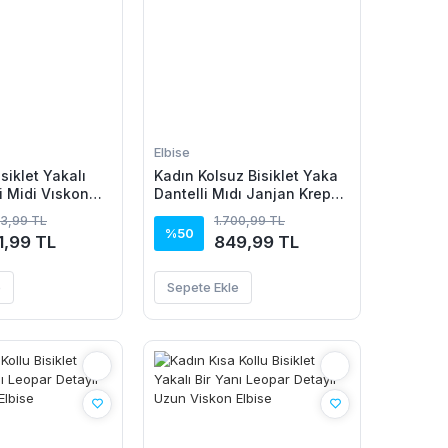
Elbise
isiklet Yakalı
Kadın Kolsuz Bisiklet Yaka
i Midi Vıskon
Dantelli Mıdı Janjan Krep
Elbise
43,99 TL
1.700,99 TL
%50
1,99 TL
849,99 TL
e
Sepete Ekle