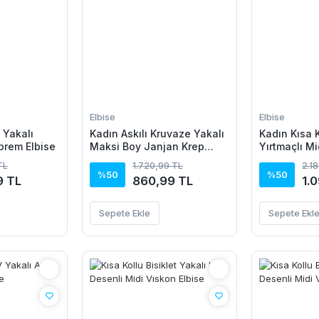
Elbise
Elbise
V Yakalı
Kadın Askılı Kruvaze Yakalı
Kadın Kısa K
prem Elbise
Maksi Boy Janjan Krep
Yırtmaçlı M
Elbise
Elbise
TL
1.720,99 TL
2.1
%50
%50
9 TL
860,99 TL
1.
Sepete Ekle
Sepete Ekl