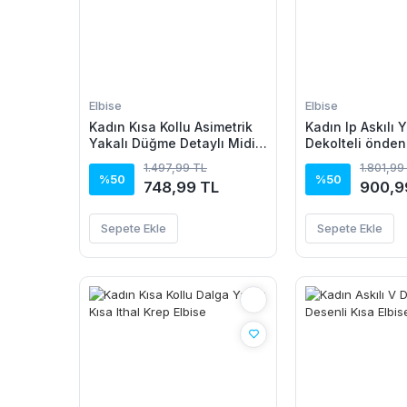
Elbise
Elbise
Kadın Kısa Kollu Asimetrik
Kadın Ip Askılı 
Yakalı Düğme Detaylı Midi
Dekolteli önden 
Viskon Elbise
Ithal Krep Elbis
1.497,99 TL
1.801,99
%50
%50
748,99 TL
900,9
Sepete Ekle
Sepete Ekle