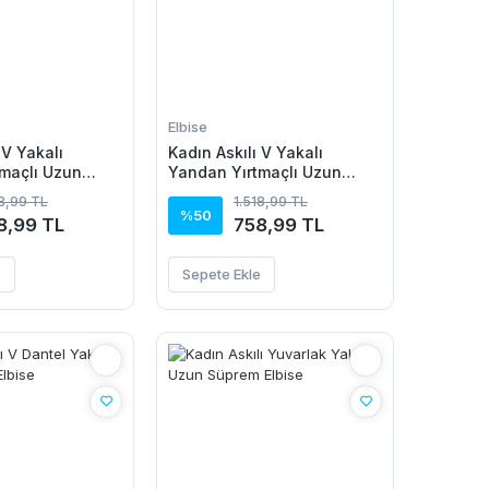
Elbise
 V Yakalı
Kadın Askılı V Yakalı
maçlı Uzun
Yandan Yırtmaçlı Uzun
se
Viskon Elbise
18,99 TL
1.518,99 TL
%50
8,99 TL
758,99 TL
e
Sepete Ekle