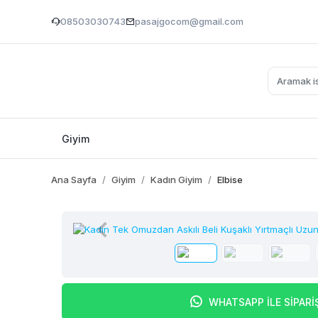
08503030743
pasajgocom@gmail.com
Giyim
Ana Sayfa
Giyim
Kadın Giyim
Elbise
WHATSAPP İLE SİPARİ