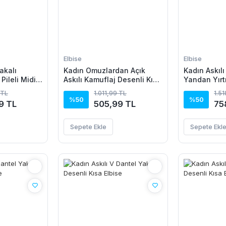
Elbise
Elbise
Yakalı
Kadın Omuzlardan Açık
Kadın Askılı
Pileli Midi
Askılı Kamuflaj Desenli Kısa
Yandan Yırt
e
Süprem Elbise
Viskon Elbi
 TL
1.011,99 TL
1.5
%50
%50
9 TL
505,99 TL
75
Sepete Ekle
Sepete Ekl