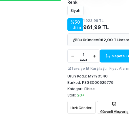
Renk
Siyah
1.923,99 TL
%50
961,99 TL
indirim
🎉
Bu üründen
962,00 TL
kazan
Sepete E
Adet
Tavsiye Et
Karşılaştır
Fiyat Alarm
Ürün Kodu:
MY190540
Barkod:
PSG3000529779
Kategori:
Elbise
Stok:
20+
Hızlı Gönderi
Güvenli Alışveriş