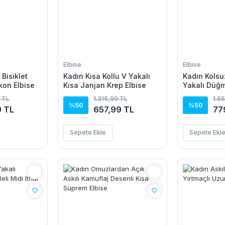
Elbise
Elbise
 Bisiklet
Kadın Kısa Kollu V Yakalı
Kadın Kolsu
kon Elbise
Kısa Janjan Krep Elbise
Yakalı Düğm
Elbise
 TL
1.315,99 TL
1.5
%50
%50
9 TL
657,99 TL
77
Sepete Ekle
Sepete Ekl