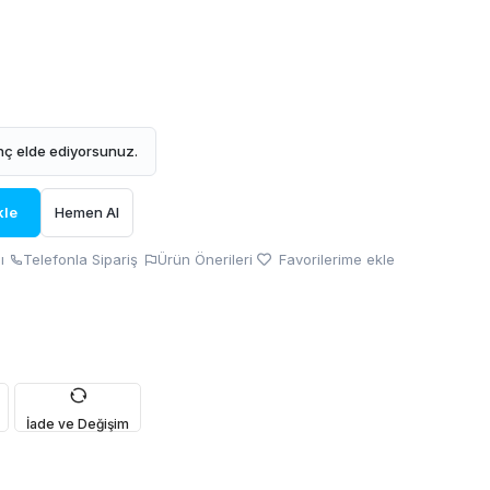
ç elde ediyorsunuz.
kle
Hemen Al
ı
Telefonla Sipariş
Ürün Önerileri
Favorilerime ekle
İade ve Değişim