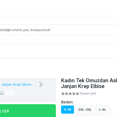
Kadın Tek Omuzdan Askıl
Janjan Krep Elbise
Yorum yok
Beden
S-M
2XL-3XL
L-XL
Ş VER