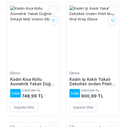
Elbise
Elbise
Kadın Kısa Kollu
Kadın Ip Askılı Yakalı
Asimetrik Yakalı Düğme
Dekolteli önden Pileli
Detaylı Midi Viskon
Midi Ithal Krep Elbise
1.497,99 TL
1.801,99 TL
Elbise
%50
%50
748,99 TL
900,99 TL
Sepete Ekle
Sepete Ekle