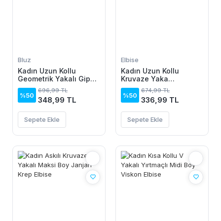
Bluz
Elbise
Kadın Uzun Kollu
Kadın Uzun Kollu
Geometrik Yakalı Gipe
Kruvaze Yaka
Detaylı Krep Bluz
Yanlardan Büzgülü
696,99 TL
674,99 TL
Kadife Elbise
%50
%50
348,99 TL
336,99 TL
Sepete Ekle
Sepete Ekle