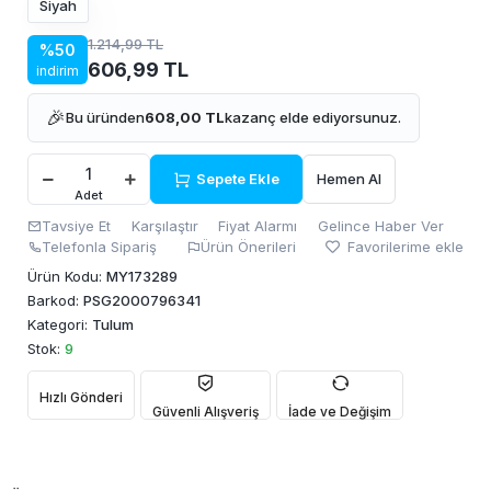
Siyah
1.214,99 TL
%50
606,99 TL
indirim
🎉
Bu üründen
608,00 TL
kazanç elde ediyorsunuz.
Sepete Ekle
Hemen Al
Adet
Tavsiye Et
Karşılaştır
Fiyat Alarmı
Gelince Haber Ver
Telefonla Sipariş
Ürün Önerileri
Favorilerime ekle
Ürün Kodu:
MY173289
Barkod:
PSG2000796341
Kategori:
Tulum
Stok:
9
Hızlı Gönderi
Güvenli Alışveriş
İade ve Değişim