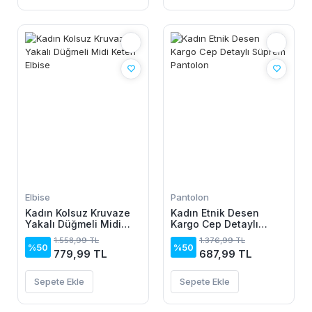
Elbise
Pantolon
Kadın Kolsuz Kruvaze
Kadın Etnik Desen
Yakalı Düğmeli Midi
Kargo Cep Detaylı
Keten Elbise
Süprem Pantolon
1.558,99 TL
1.376,99 TL
%50
%50
779,99 TL
687,99 TL
Sepete Ekle
Sepete Ekle