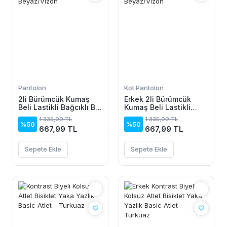
Pantolon
Kot Pantolon
2li Bürümcük Kumaş
Erkek 2li Bürümcük
Beli Lastikli Bağcıklı Bol
Kumaş Beli Lastikli
Paça Pantolon -
Bağcıklı Bol Paça
1.335,99 TL
1.335,99 TL
Beyaz/Vizon
Pantolon - Beyaz/Vizon
%50
%50
667,99 TL
667,99 TL
Sepete Ekle
Sepete Ekle