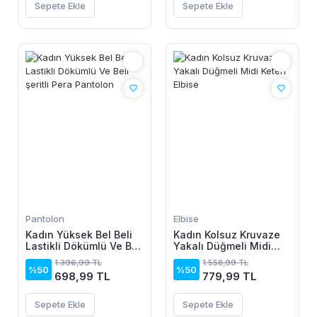
Sepete Ekle
Sepete Ekle
Pantolon
Elbise
Kadın Yüksek Bel Beli
Kadın Kolsuz Kruvaze
Lastikli Dökümlü Ve Beli
Yakalı Düğmeli Midi
şeritli Pera Pantolon
Keten Elbise
1.396,99 TL
1.558,99 TL
%50
%50
698,99 TL
779,99 TL
Sepete Ekle
Sepete Ekle