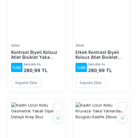
Atlet
Atlet
Kontrast Biyeli Kolsuz
Erkek Kontrast Biyeli
Atlet Bisiklet Yaka
Kolsuz Atlet Bisiklet
Yazlık Basic Atlet -
Yaka Yazlık Basic Atlet
561,99 TL
561,99 TL
Turkuaz
- Turkuaz
%50
%50
280,99 TL
280,99 TL
Sepete Ekle
Sepete Ekle