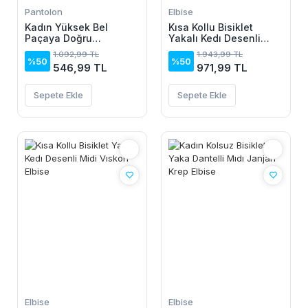
Pantolon
Elbise
Kadın Yüksek Bel
Kısa Kollu Bisiklet
Paçaya Doğru
Yakalı Kedı Desenli
Genisleyen Dalgıç Tayt
Midi Vıskon Elbise
1.092,99 TL
1.943,99 TL
%50
%50
546,99 TL
971,99 TL
Sepete Ekle
Sepete Ekle
Elbise
Elbise