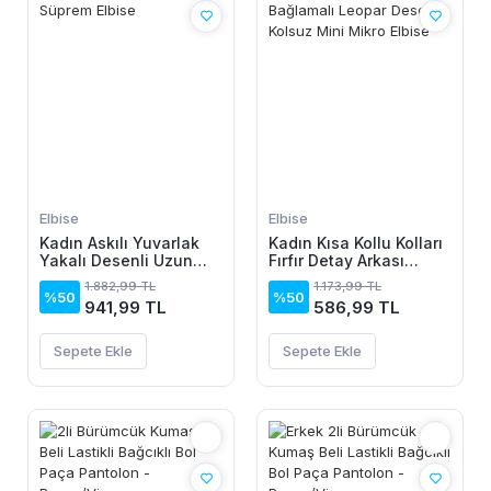
Elbise
Elbise
Kadın Askılı Yuvarlak
Kadın Kısa Kollu Kolları
Yakalı Desenli Uzun
Fırfır Detay Arkası
Süprem Elbise
Bağlamalı Leopar
1.882,99 TL
1.173,99 TL
Desen Kolsuz Mini
%50
%50
941,99 TL
586,99 TL
Mikro Elbise
Sepete Ekle
Sepete Ekle