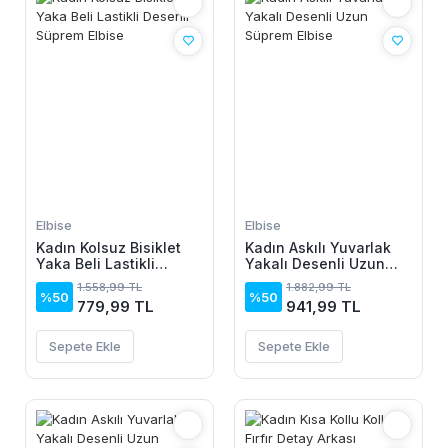
Elbise
Elbise
Kadın Kolsuz Bisiklet
Kadın Askılı Yuvarlak
Yaka Beli Lastikli
Yakalı Desenli Uzun
Desenli Süprem Elbise
Süprem Elbise
1.558,99 TL
1.882,99 TL
%50
%50
779,99 TL
941,99 TL
Sepete Ekle
Sepete Ekle