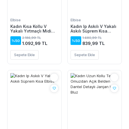
Elbise
Elbise
Kadın Kısa Kollu V
Kadın Ip Askılı V Yakalı
Yakalı Yırtmaçlı Midi
Askılı Süprem Kısa
Boy Viskon Elbise
Elbise
2.186,99 TL
1.680,99 TL
%50
%50
1.092,99 TL
839,99 TL
Sepete Ekle
Sepete Ekle