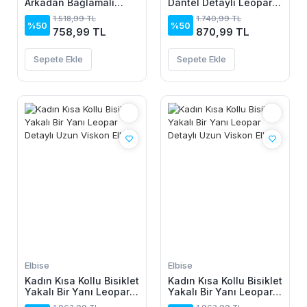
Arkadan Bağlamalı
Dantel Detaylı Leopar
Düğme Detaylı
Desenli Süprem Atlet
1.518,99 TL
1.740,99 TL
Asimetrik Kesim Detaylı
Ve şort Ikili Takım
%50
%50
758,99 TL
870,99 TL
Kısa Viskon Elbise
Sepete Ekle
Sepete Ekle
Elbise
Elbise
Kadın Kısa Kollu Bisiklet
Kadın Kısa Kollu Bisiklet
Yakalı Bir Yanı Leopar
Yakalı Bir Yanı Leopar
Detaylı Uzun Viskon
Detaylı Uzun Viskon