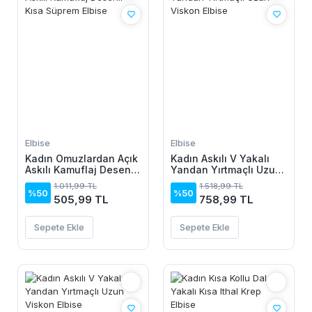
Elbise
Elbise
Kadın Omuzlardan Açık
Kadın Askılı V Yakalı
Askılı Kamuflaj Desenli
Yandan Yırtmaçlı Uzun
Kısa Süprem Elbise
Viskon Elbise
1.011,99 TL
1.518,99 TL
%50
%50
505,99 TL
758,99 TL
Sepete Ekle
Sepete Ekle