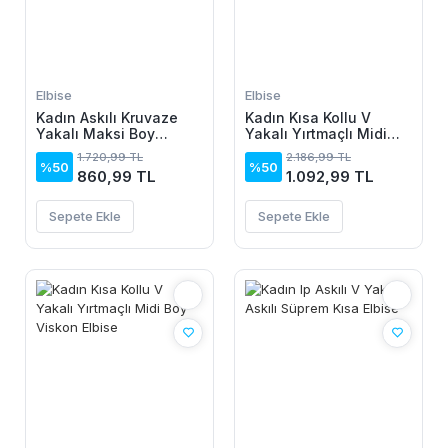
Elbise
Elbise
Kadın Askılı Kruvaze
Kadın Kısa Kollu V
Yakalı Maksi Boy
Yakalı Yırtmaçlı Midi
Janjan Krep Elbise
Boy Viskon Elbise
1.720,99 TL
2.186,99 TL
%50
%50
860,99 TL
1.092,99 TL
Sepete Ekle
Sepete Ekle