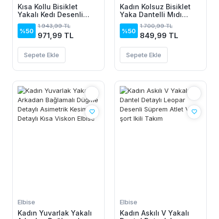
Kısa Kollu Bisiklet
Kadın Kolsuz Bisiklet
Yakalı Kedı Desenli
Yaka Dantelli Mıdı
Midi Vıskon Elbise
Janjan Krep Elbise
1.943,99 TL
1.700,99 TL
%50
%50
971,99 TL
849,99 TL
Sepete Ekle
Sepete Ekle
Elbise
Elbise
Kadın Yuvarlak Yakalı
Kadın Askılı V Yakalı