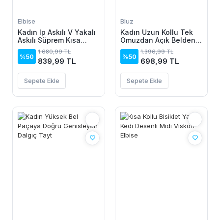
Elbise
Bluz
Kadın Ip Askılı V Yakalı
Kadın Uzun Kollu Tek
Askılı Süprem Kısa
Omuzdan Açık Belden
Elbise
Dantel Detaylı Janjan
1.680,99 TL
1.396,99 TL
Krep Bluz
%50
%50
839,99 TL
698,99 TL
Sepete Ekle
Sepete Ekle