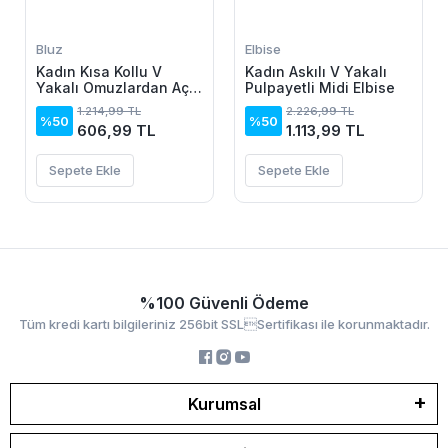
Bluz
Elbise
Kadın Kısa Kollu V
Kadın Askılı V Yakalı
Yakalı Omuzlardan Açık
Pulpayetli Midi Elbise
Salaş şifon Bluz
1.214,99 TL
2.226,99 TL
%50
%50
606,99 TL
1.113,99 TL
Sepete Ekle
Sepete Ekle
%100 Güvenli Ödeme
Tüm kredi kartı bilgileriniz 256bit SSLSertifikası ile korunmaktadır.
Kurumsal