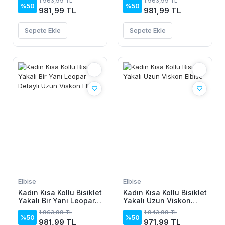
1.963,99 TL
1.963,99 TL
Elbise
Elbise
%50
%50
981,99 TL
981,99 TL
Sepete Ekle
Sepete Ekle
Elbise
Elbise
Kadın Kısa Kollu Bisiklet
Kadın Kısa Kollu Bisiklet
Yakalı Bir Yanı Leopar
Yakalı Uzun Viskon
Detaylı Uzun Viskon
Elbise
1.963,99 TL
1.943,99 TL
Elbise
%50
%50
981,99 TL
971,99 TL