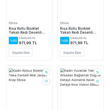
Elbise
Elbise
Kısa Kollu Bisiklet
Kısa Kollu Bisiklet
Yakalı Kedı Desenli
Yakalı Kedı Desenli
Midi Vıskon Elbise
Midi Vıskon Elbise
1.943,99 TL
1.943,99 TL
%50
%50
971,99 TL
971,99 TL
Sepete Ekle
Sepete Ekle