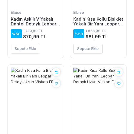
Elbise
Elbise
Kadın Askılı V Yakalı
Kadın Kısa Kollu Bisiklet
Dantel Detaylı Leopar
Yakalı Bir Yanı Leopar
Desenli Süprem Atlet
Detaylı Uzun Viskon
1.740,99 TL
1.963,99 TL
Ve şort Ikili Takım
Elbise
%50
%50
870,99 TL
981,99 TL
Sepete Ekle
Sepete Ekle