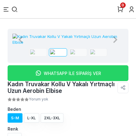
0
WHATSAPP İLE SİPARİŞ VER
Kadın Truvakar Kollu V Yakalı Yırtmaçlı
Uzun Aerobin Elbise
Yorum yok
Beden
S-M
L-XL
2XL-3XL
Renk