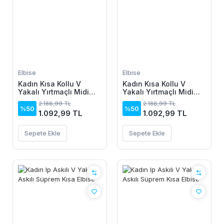
Elbise
Elbise
Kadın Kısa Kollu V
Kadın Kısa Kollu V
Yakalı Yırtmaçlı Midi
Yakalı Yırtmaçlı Midi
Boy Viskon Elbise
Boy Viskon Elbise
2.186,99 TL
2.186,99 TL
%50
%50
1.092,99 TL
1.092,99 TL
Sepete Ekle
Sepete Ekle