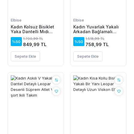
Elbise
Elbise
Kadın Kolsuz Bisiklet
Kadın Yuvarlak Yakalı
Yaka Dantelli Mıdı
Arkadan Bağlamalı
Janjan Krep Elbise
Düğme Detaylı
1.700,99 TL
1.518,99 TL
Asimetrik Kesim Detaylı
%50
%50
849,99 TL
758,99 TL
Kısa Viskon Elbise
Sepete Ekle
Sepete Ekle