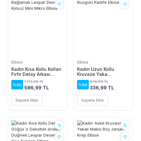
Elbise
Elbise
Kadın Kısa Kollu Kolları
Kadın Uzun Kollu
Fırfır Detay Arkası
Kruvaze Yaka
Bağlamalı Leopar
Yanlardan Büzgülü
1.173,99 TL
674,99 TL
Desen Kolsuz Mini
Kadife Elbise
%50
%50
586,99 TL
336,99 TL
Mikro Elbise
Sepete Ekle
Sepete Ekle