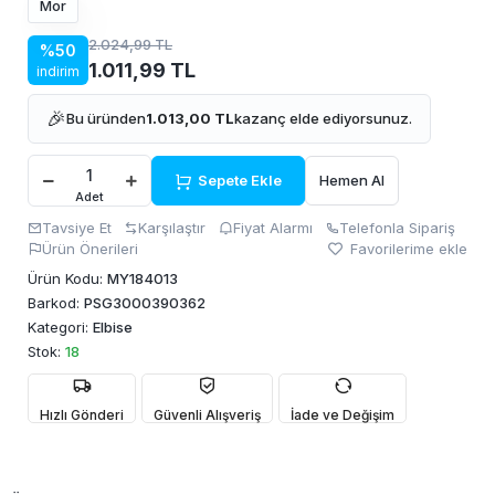
Mor
2.024,99 TL
%50
1.011,99 TL
indirim
🎉
Bu üründen
1.013,00 TL
kazanç elde ediyorsunuz.
Sepete Ekle
Hemen Al
Adet
Tavsiye Et
Karşılaştır
Fiyat Alarmı
Telefonla Sipariş
Ürün Önerileri
Favorilerime ekle
Ürün Kodu:
MY184013
Barkod:
PSG3000390362
Kategori:
Elbise
Stok:
18
Hızlı Gönderi
Güvenli Alışveriş
İade ve Değişim