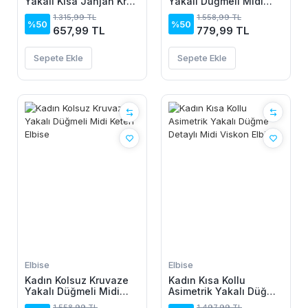
Yakalı Kısa Janjan Krep
Yakalı Düğmeli Midi
Elbise
Keten Elbise
1.315,99 TL
1.558,99 TL
%50
%50
657,99 TL
779,99 TL
Sepete Ekle
Sepete Ekle
Elbise
Elbise
Kadın Kolsuz Kruvaze
Kadın Kısa Kollu
Yakalı Düğmeli Midi
Asimetrik Yakalı Düğme
Keten Elbise
Detaylı Midi Viskon
1.558,99 TL
1.497,99 TL