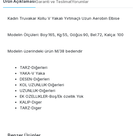
Ürün Açıklaması
Garanti ve Teslimat
Yorumlar
Kadın Truvakar Kollu V Yakalı Yırtmaçlı Uzun Aerobin Elbise
Modelin Ölçüleri: Boy:165, Kg:55, Göğüs:90, Bel:72, Kalça: 100
Modelin üzerindeki ürün M/38 bedendir
TARZ-Diğerleri
YAKA-V Yaka
DESEN-Diğerleri
KOL UZUNLUK-Diğerleri
UZUNLUK-Diğerleri
EK OZELLIKLER-Boş/Ek özellik Yok
KALIP-Diger
TARZ-Diger
Benzer Ürünler