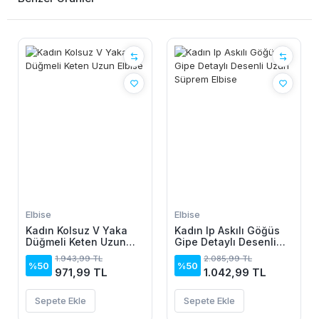
Elbise
Elbise
Kadın Kolsuz V Yaka
Kadın Ip Askılı Göğüs
Düğmeli Keten Uzun
Gipe Detaylı Desenli
Elbise
Uzun Süprem Elbise
1.943,99 TL
2.085,99 TL
%50
%50
971,99 TL
1.042,99 TL
Sepete Ekle
Sepete Ekle