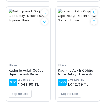
Elbise
Elbise
Kadın Ip Askılı Göğüs
Kadın Ip Askılı Göğüs
Gipe Detaylı Desenli
Gipe Detaylı Desenli
Uzun Süprem Elbise
Uzun Süprem Elbise
2.085,99 TL
2.085,99 TL
%50
%50
1.042,99 TL
1.042,99 TL
Sepete Ekle
Sepete Ekle