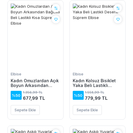
Elbise
Elbise
Kadın Omuzlardan Açık
Kadın Kolsuz Bisiklet
Boyun Arkasından
Yaka Beli Lastikli
Bağcıklı Beli Lastikli
Desenli Süprem Elbise
1.356,99 TL
1.558,99 TL
Kısa Süprem Elbise
%50
%50
677,99 TL
779,99 TL
Sepete Ekle
Sepete Ekle