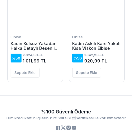
Elbise
Elbise
Kadın Kolsuz Yakadan
Kadın Askılı Kare Yakalı
Halka Detaylı Desenli
Kısa Viskon Elbise
Midi Dalgıç Elbise
2.024,99 TL
1.842,99 TL
%50
%50
1.011,99 TL
920,99 TL
Sepete Ekle
Sepete Ekle
%100 Güvenli Ödeme
Tüm kredi kartı bilgileriniz 256bit SSLSertifikası ile korunmaktadır.