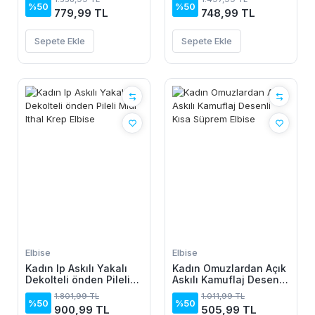
Elbise
%50
%50
779,99 TL
748,99 TL
Sepete Ekle
Sepete Ekle
Elbise
Elbise
Kadın Ip Askılı Yakalı
Kadın Omuzlardan Açık
Dekolteli önden Pileli
Askılı Kamuflaj Desenli
Midi Ithal Krep Elbise
Kısa Süprem Elbise
1.801,99 TL
1.011,99 TL
%50
%50
900,99 TL
505,99 TL