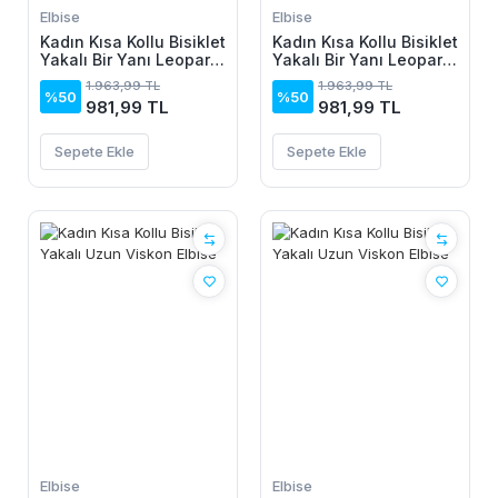
Elbise
Elbise
Kadın Kısa Kollu Bisiklet
Kadın Kısa Kollu Bisiklet
Yakalı Bir Yanı Leopar
Yakalı Bir Yanı Leopar
Detaylı Uzun Viskon
Detaylı Uzun Viskon
1.963,99 TL
1.963,99 TL
Elbise
Elbise
%50
%50
981,99 TL
981,99 TL
Sepete Ekle
Sepete Ekle
Elbise
Elbise