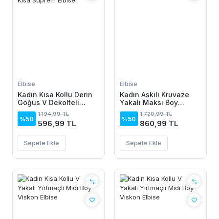
Elbise
Elbise
Kadın Kısa Kollu Derin
Kadın Askılı Kruvaze
Göğüs V Dekolteli
Yakalı Maksi Boy
önden Düğmeli Leopar
Janjan Krep Elbise
1.194,99 TL
1.720,99 TL
Desenli Kısa Süprem
%50
%50
596,99 TL
860,99 TL
Elbise
Sepete Ekle
Sepete Ekle