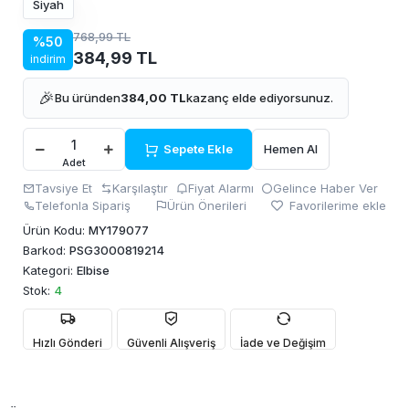
Siyah
768,99 TL
%50
384,99 TL
indirim
🎉
Bu üründen
384,00 TL
kazanç elde ediyorsunuz.
Sepete Ekle
Hemen Al
Adet
Tavsiye Et
Karşılaştır
Fiyat Alarmı
Gelince Haber Ver
Telefonla Sipariş
Ürün Önerileri
Favorilerime ekle
Ürün Kodu:
MY179077
Barkod:
PSG3000819214
Kategori:
Elbise
Stok:
4
Hızlı Gönderi
Güvenli Alışveriş
İade ve Değişim