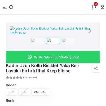
0
WHATSAPP İLE SİPARİŞ VER
Kadın Uzun Kollu Bisiklet Yaka Beli
Lastikli Fırfırlı Ithal Krep Elbise
Yorum yok
Beden
S-M
L-XL
2XL-3XL
Renk