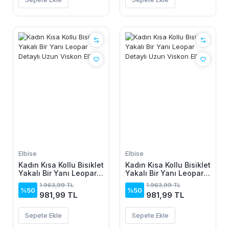
Elbise
Elbise
Kadın Kısa Kollu Bisiklet
Kadın Kısa Kollu Bisiklet
Yakalı Bir Yanı Leopar
Yakalı Bir Yanı Leopar
Detaylı Uzun Viskon
Detaylı Uzun Viskon
1.963,99 TL
1.963,99 TL
Elbise
Elbise
%50
%50
981,99 TL
981,99 TL
Sepete Ekle
Sepete Ekle