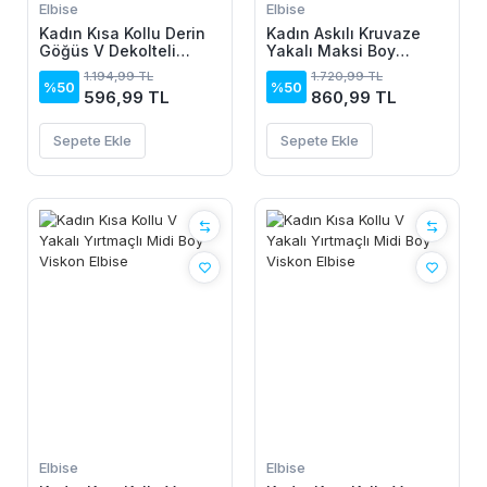
Elbise
Elbise
Kadın Kısa Kollu Derin
Kadın Askılı Kruvaze
Göğüs V Dekolteli
Yakalı Maksi Boy
önden Düğmeli Leopar
Janjan Krep Elbise
1.194,99 TL
1.720,99 TL
Desenli Kısa Süprem
%50
%50
596,99 TL
860,99 TL
Elbise
Sepete Ekle
Sepete Ekle
Elbise
Elbise