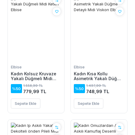
Elbise
Elbise
Kadın Kolsuz Kruvaze
Kadın Kısa Kollu
Yakalı Düğmeli Midi
Asimetrik Yakalı Düğme
Keten Elbise
Detaylı Midi Viskon
1.558,99 TL
1.497,99 TL
Elbise
%50
%50
779,99 TL
748,99 TL
Sepete Ekle
Sepete Ekle