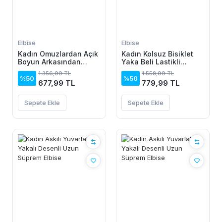
Elbise
Elbise
Kadın Omuzlardan Açık
Kadın Kolsuz Bisiklet
Boyun Arkasından
Yaka Beli Lastikli
Bağcıklı Beli Lastikli
Desenli Süprem Elbise
1.356,99 TL
1.558,99 TL
Kısa Süprem Elbise
%50
%50
677,99 TL
779,99 TL
Sepete Ekle
Sepete Ekle