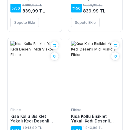
Elbise
Elbise
1.680,99 TL
1.680,99 TL
%50
%50
839,99 TL
839,99 TL
Sepete Ekle
Sepete Ekle
Elbise
Elbise
Kısa Kollu Bisiklet
Kısa Kollu Bisiklet
Yakalı Kedı Desenli
Yakalı Kedı Desenli
Midi Vıskon Elbise
Midi Vıskon Elbise
1.943,99 TL
1.943,99 TL