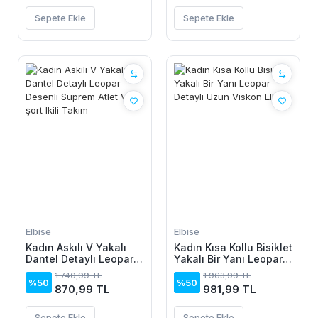
Sepete Ekle
Sepete Ekle
Elbise
Elbise
Kadın Askılı V Yakalı
Kadın Kısa Kollu Bisiklet
Dantel Detaylı Leopar
Yakalı Bir Yanı Leopar
Desenli Süprem Atlet
Detaylı Uzun Viskon
1.740,99 TL
1.963,99 TL
Ve şort Ikili Takım
Elbise
%50
%50
870,99 TL
981,99 TL
Sepete Ekle
Sepete Ekle