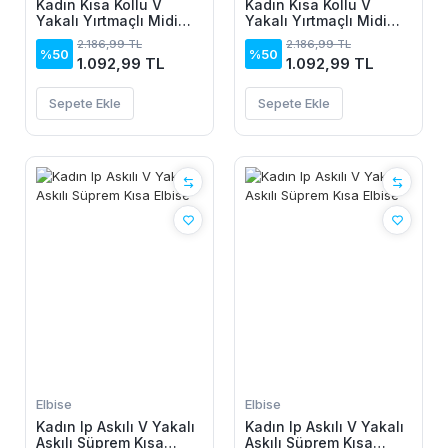
Kadın Kısa Kollu V
Kadın Kısa Kollu V
Yakalı Yırtmaçlı Midi
Yakalı Yırtmaçlı Midi
Boy Viskon Elbise
Boy Viskon Elbise
2.186,99 TL
2.186,99 TL
%50
%50
1.092,99 TL
1.092,99 TL
Sepete Ekle
Sepete Ekle
Elbise
Elbise
Kadın Ip Askılı V Yakalı
Kadın Ip Askılı V Yakalı
Askılı Süprem Kısa
Askılı Süprem Kısa