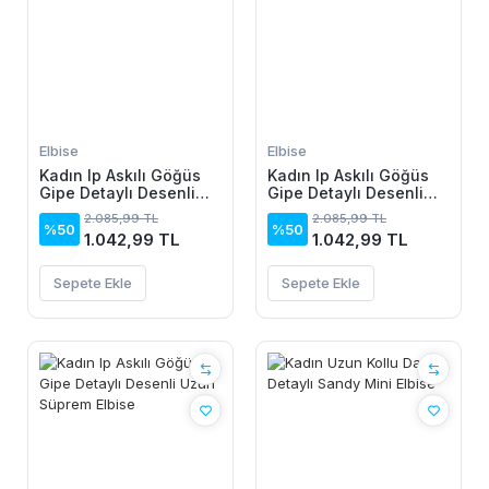
Elbise
Elbise
Kadın Ip Askılı Göğüs
Kadın Ip Askılı Göğüs
Gipe Detaylı Desenli
Gipe Detaylı Desenli
Uzun Süprem Elbise
Uzun Süprem Elbise
2.085,99 TL
2.085,99 TL
%50
%50
1.042,99 TL
1.042,99 TL
Sepete Ekle
Sepete Ekle