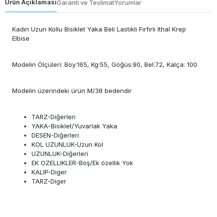
Ürün Açıklaması
Garanti ve Teslimat
Yorumlar
Kadın Uzun Kollu Bisiklet Yaka Beli Lastikli Fırfırlı Ithal Krep
Elbise
Modelin Ölçüleri: Boy:165, Kg:55, Göğüs:90, Bel:72, Kalça: 100
Modelin üzerindeki ürün M/38 bedendir
TARZ-Diğerleri
YAKA-Bisiklet/Yuvarlak Yaka
DESEN-Diğerleri
KOL UZUNLUK-Uzun Kol
UZUNLUK-Diğerleri
EK OZELLIKLER-Boş/Ek özellik Yok
KALIP-Diger
TARZ-Diger