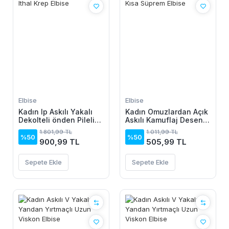
Elbise
Elbise
Kadın Ip Askılı Yakalı
Kadın Omuzlardan Açık
Dekolteli önden Pileli
Askılı Kamuflaj Desenli
Midi Ithal Krep Elbise
Kısa Süprem Elbise
1.801,99 TL
1.011,99 TL
%50
%50
900,99 TL
505,99 TL
Sepete Ekle
Sepete Ekle