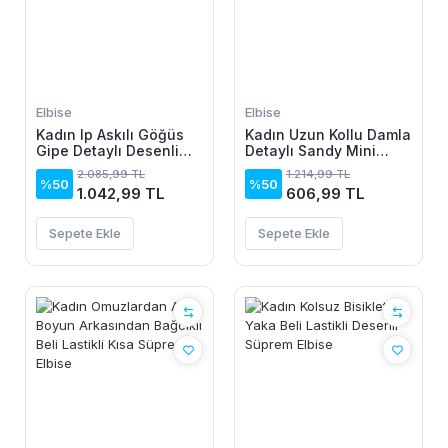
Elbise
Elbise
Kadın Ip Askılı Göğüs
Kadın Uzun Kollu Damla
Gipe Detaylı Desenli
Detaylı Sandy Mini
Uzun Süprem Elbise
Elbise
2.085,99 TL
1.214,99 TL
%50
%50
1.042,99 TL
606,99 TL
Sepete Ekle
Sepete Ekle