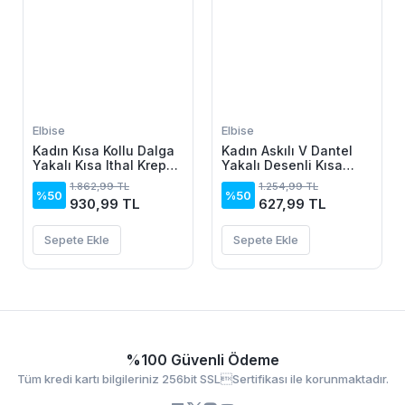
Elbise
Elbise
Kadın Kısa Kollu Dalga
Kadın Askılı V Dantel
Yakalı Kısa Ithal Krep
Yakalı Desenli Kısa
Elbise
Elbise
1.862,99 TL
1.254,99 TL
%50
%50
930,99 TL
627,99 TL
Sepete Ekle
Sepete Ekle
%100 Güvenli Ödeme
Tüm kredi kartı bilgileriniz 256bit SSLSertifikası ile korunmaktadır.