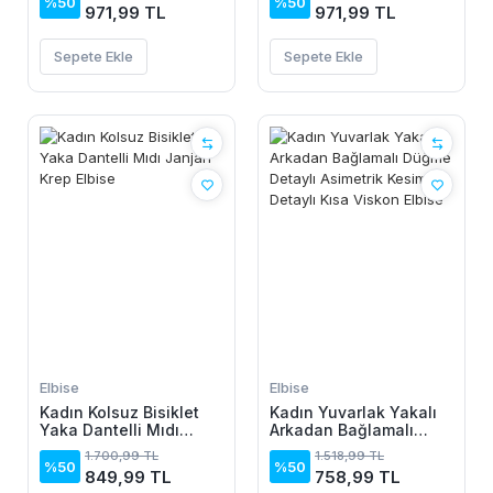
%50
%50
971,99 TL
971,99 TL
Sepete Ekle
Sepete Ekle
Elbise
Elbise
Kadın Kolsuz Bisiklet
Kadın Yuvarlak Yakalı
Yaka Dantelli Mıdı
Arkadan Bağlamalı
Janjan Krep Elbise
Düğme Detaylı
1.700,99 TL
1.518,99 TL
Asimetrik Kesim Detaylı
%50
%50
849,99 TL
758,99 TL
Kısa Viskon Elbise