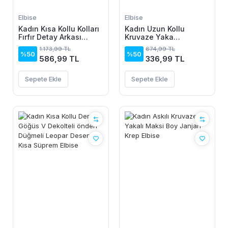
Elbise
Elbise
Kadın Kısa Kollu Kolları
Kadın Uzun Kollu
Fırfır Detay Arkası
Kruvaze Yaka
Bağlamalı Leopar
Yanlardan Büzgülü
1.173,99 TL
674,99 TL
Desen Kolsuz Mini
Kadife Elbise
%50
%50
586,99 TL
336,99 TL
Mikro Elbise
Sepete Ekle
Sepete Ekle