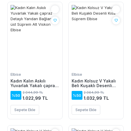
Elbise
Elbise
Kadın Kalın Askılı
Kadın Kolsuz V Yakalı
Yuvarlak Yakalı çapraz
Beli Kuşaklı Desenli
Detaylı Yandan
Kısa Süprem Elbise
2.044,99 TL
2.064,99 TL
Bağlamalı üst Süprem
%50
%50
1.022,99 TL
1.032,99 TL
Alt Viskon Elbise
Sepete Ekle
Sepete Ekle