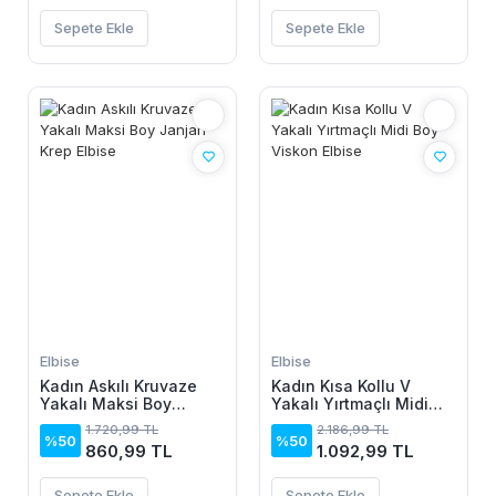
Sepete Ekle
Sepete Ekle
Elbise
Elbise
Kadın Askılı Kruvaze
Kadın Kısa Kollu V
Yakalı Maksi Boy
Yakalı Yırtmaçlı Midi
Janjan Krep Elbise
Boy Viskon Elbise
1.720,99 TL
2.186,99 TL
%50
%50
860,99 TL
1.092,99 TL
Sepete Ekle
Sepete Ekle