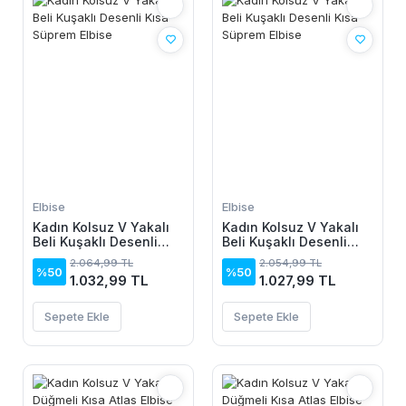
Elbise
Elbise
Kadın Kolsuz V Yakalı
Kadın Kolsuz V Yakalı
Beli Kuşaklı Desenli
Beli Kuşaklı Desenli
Kısa Süprem Elbise
Kısa Süprem Elbise
2.064,99 TL
2.054,99 TL
%50
%50
1.032,99 TL
1.027,99 TL
Sepete Ekle
Sepete Ekle