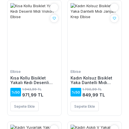
Elbise
Elbise
Kısa Kollu Bisiklet
Kadın Kolsuz Bisiklet
Yakalı Kedı Desenli
Yaka Dantelli Mıdı
Midi Vıskon Elbise
Janjan Krep Elbise
1.943,99 TL
1.700,99 TL
%50
%50
971,99 TL
849,99 TL
Sepete Ekle
Sepete Ekle