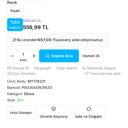
Renk
Siyah
1.113,99 TL
%50
556,99 TL
indirim
🎉
Bu üründen
557,00 TL
kazanç elde ediyorsunuz.
Sepete Ekle
Hemen Al
Adet
Tavsiye Et
Karşılaştır
Fiyat Alarmı
Telefonla Sipariş
Ürün Önerileri
Favorilerime ekle
Ürün Kodu:
MY178231
Barkod:
PSG3000631533
Kategori:
Elbise
Stok:
20+
Hızlı Gönderi
Güvenli Alışveriş
İade ve Değişim