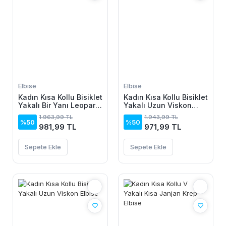
Elbise
Elbise
Kadın Kısa Kollu Bisiklet
Kadın Kısa Kollu Bisiklet
Yakalı Bir Yanı Leopar
Yakalı Uzun Viskon
Detaylı Uzun Viskon
Elbise
1.963,99 TL
1.943,99 TL
Elbise
%50
%50
981,99 TL
971,99 TL
Sepete Ekle
Sepete Ekle