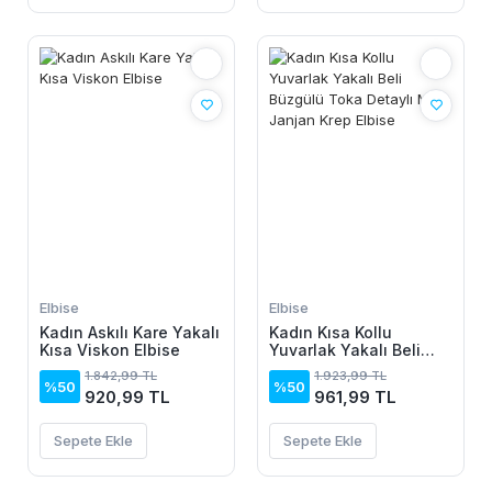
Elbise
Elbise
Kadın Askılı Kare Yakalı
Kadın Kısa Kollu
Kısa Viskon Elbise
Yuvarlak Yakalı Beli
Büzgülü Toka Detaylı
1.842,99 TL
1.923,99 TL
Midi Janjan Krep Elbise
%50
%50
920,99 TL
961,99 TL
Sepete Ekle
Sepete Ekle