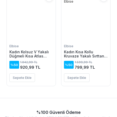
Elbise
Elbise
Kadın Kolsuz V Yakalı
Kadın Kısa Kollu
Düğmeli Kısa Atlas
Kruvaze Yakalı Sırttan
Elbise
Açık Ve Bağcıklı Kısa
1.842,99 TL
1.599,99 TL
Aerobin Elbise
%50
%50
920,99 TL
799,99 TL
Sepete Ekle
Sepete Ekle
%100 Güvenli Ödeme