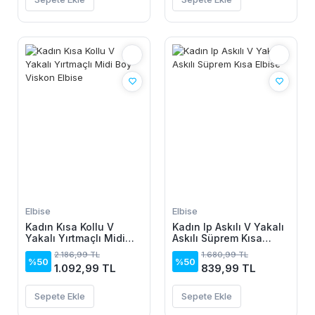
Elbise
Elbise
Kadın Kısa Kollu V
Kadın Ip Askılı V Yakalı
Yakalı Yırtmaçlı Midi
Askılı Süprem Kısa
Boy Viskon Elbise
Elbise
2.186,99 TL
1.680,99 TL
%50
%50
1.092,99 TL
839,99 TL
Sepete Ekle
Sepete Ekle