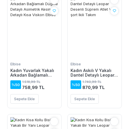
Elbise
Elbise
Kadın Yuvarlak Yakalı
Kadın Askılı V Yakalı
Arkadan Bağlamalı
Dantel Detaylı Leopar
Düğme Detaylı
Desenli Süprem Atlet
1.518,99 TL
1.740,99 TL
Asimetrik Kesim Detaylı
Ve şort Ikili Takım
%50
%50
758,99 TL
870,99 TL
Kısa Viskon Elbise
Sepete Ekle
Sepete Ekle