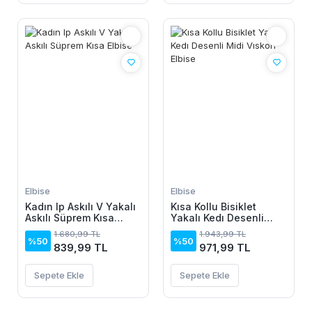
Elbise
Elbise
Kadın Ip Askılı V Yakalı
Kısa Kollu Bisiklet
Askılı Süprem Kısa
Yakalı Kedı Desenli
Elbise
Midi Vıskon Elbise
1.680,99 TL
1.943,99 TL
%50
%50
839,99 TL
971,99 TL
Sepete Ekle
Sepete Ekle