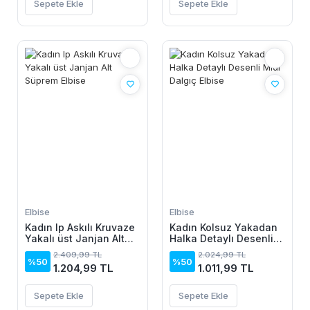
Sepete Ekle
Sepete Ekle
Elbise
Elbise
Kadın Ip Askılı Kruvaze
Kadın Kolsuz Yakadan
Yakalı üst Janjan Alt
Halka Detaylı Desenli
Süprem Elbise
Midi Dalgıç Elbise
2.409,99 TL
2.024,99 TL
%50
%50
1.204,99 TL
1.011,99 TL
Sepete Ekle
Sepete Ekle