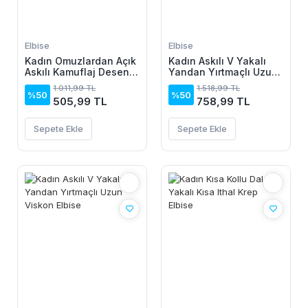
Elbise
Elbise
Kadın Omuzlardan Açık
Kadın Askılı V Yakalı
Askılı Kamuflaj Desenli
Yandan Yırtmaçlı Uzun
Kısa Süprem Elbise
Viskon Elbise
1.011,99 TL
1.518,99 TL
%50
%50
505,99 TL
758,99 TL
Sepete Ekle
Sepete Ekle