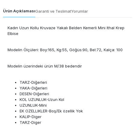
Ürün Açıklaması
Garanti ve Teslimat
Yorumlar
Kadın Uzun Kollu Kruvaze Yakalı Belden Kemerli Mini Ithal Krep
Elbise
Modelin Ölçüleri: Boy:165, Kg:55, Göğüs:90, Bel:72, Kalça: 100
Modelin üzerindeki ürün M/38 bedendir
TARZ-Diğerleri
YAKA-Diğerleri
DESEN-Diğerleri
KOL UZUNLUK-Uzun Kol
UZUNLUK-Mini
EK OZELLIKLER-Boş/Ek özellik Yok
KALIP-Diger
TARZ-Diger