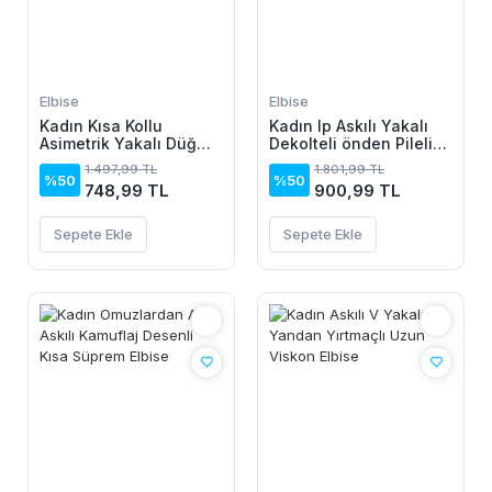
Elbise
Elbise
Kadın Kısa Kollu
Kadın Ip Askılı Yakalı
Asimetrik Yakalı Düğme
Dekolteli önden Pileli
Detaylı Midi Viskon
Midi Ithal Krep Elbise
1.497,99 TL
1.801,99 TL
Elbise
%50
%50
748,99 TL
900,99 TL
Sepete Ekle
Sepete Ekle