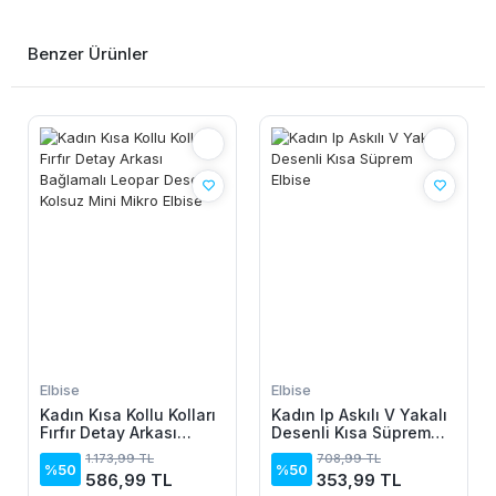
Benzer Ürünler
Elbise
Elbise
Kadın Kısa Kollu Kolları
Kadın Ip Askılı V Yakalı
Fırfır Detay Arkası
Desenli Kısa Süprem
Bağlamalı Leopar
Elbise
1.173,99 TL
708,99 TL
Desen Kolsuz Mini
%50
%50
586,99 TL
353,99 TL
Mikro Elbise